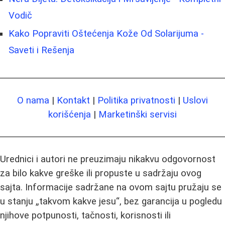
Vodič
Kako Popraviti Oštećenja Kože Od Solarijuma -
Saveti i Rešenja
O nama
|
Kontakt
|
Politika privatnosti
|
Uslovi
korišćenja
|
Marketinški servisi
Urednici i autori ne preuzimaju nikakvu odgovornost
za bilo kakve greške ili propuste u sadržaju ovog
sajta. Informacije sadržane na ovom sajtu pružaju se
u stanju „takvom kakve jesu“, bez garancija u pogledu
njihove potpunosti, tačnosti, korisnosti ili