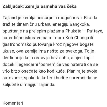
Zaključak: Zemlja osmeha vas čeka
Tajland
je zemlja neiscrpnih mogućnosti. Bilo da
tražite dinamičnu urbanu energiju Bangkoka,
opuštanje na prelepim plažama Phuketa ili Pattaye,
autentično iskustvo na mirnom Koh Changu ili
gastronomsko putovanje kroz njegove bogate
ukuse, ova zemlja ima nešto za svakoga. To je
destinacija koja ostavlja bez daha, a njen topli
doček i legendarni "osmeh" će vas naterati da se
vrlo brzo osećate kao kod kuće. Planirajte svoje
putovanje, spakujte kofer i budite spremni da se
zaljubite u magiju Tajlanda.
Komentari