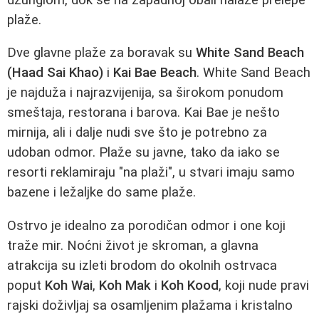
plaže.
Dve glavne plaže za boravak su
White Sand Beach
(Haad Sai Khao)
i
Kai Bae Beach
. White Sand Beach
je najduža i najrazvijenija, sa širokom ponudom
smeštaja, restorana i barova. Kai Bae je nešto
mirnija, ali i dalje nudi sve što je potrebno za
udoban odmor. Plaže su javne, tako da iako se
resorti reklamiraju "na plaži", u stvari imaju samo
bazene i ležaljke do same plaže.
Ostrvo je idealno za porodičan odmor i one koji
traže mir. Noćni život je skroman, a glavna
atrakcija su izleti brodom do okolnih ostrvaca
poput
Koh Wai
,
Koh Mak
i
Koh Kood
, koji nude pravi
rajski doživljaj sa osamljenim plažama i kristalno