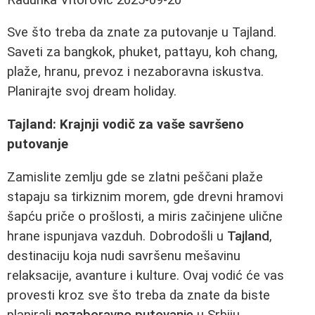
Sve što treba da znate za putovanje u Tajland.
Saveti za bangkok, phuket, pattayu, koh chang,
plaže, hranu, prevoz i nezaboravna iskustva.
Planirajte svoj dream holiday.
Tajland: Krajnji vodič za vaše savršeno
putovanje
Zamislite zemlju gde se zlatni peščani plaže
stapaju sa tirkiznim morem, gde drevni hramovi
šapću priče o prošlosti, a miris začinjene ulične
hrane ispunjava vazduh. Dobrodošli u
Tajland
,
destinaciju koja nudi savršenu mešavinu
relaksacije, avanture i kulture. Ovaj vodić će vas
provesti kroz sve što treba da znate da biste
planirali
nezaboravno putovanje
u Srbiju