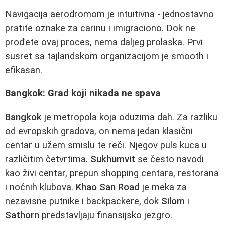
Navigacija aerodromom je intuitivna - jednostavno
pratite oznake za carinu i imigraciono. Dok ne
prođete ovaj proces, nema daljeg prolaska. Prvi
susret sa tajlandskom organizacijom je smooth i
efikasan.
Bangkok: Grad koji nikada ne spava
Bangkok
je metropola koja oduzima dah. Za razliku
od evropskih gradova, on nema jedan klasični
centar u užem smislu te reči. Njegov puls kuca u
različitim četvrtima.
Sukhumvit
se često navodi
kao živi centar, prepun shopping centara, restorana
i noćnih klubova.
Khao San Road
je meka za
nezavisne putnike i backpackere, dok
Silom
i
Sathorn
predstavljaju finansijsko jezgro.