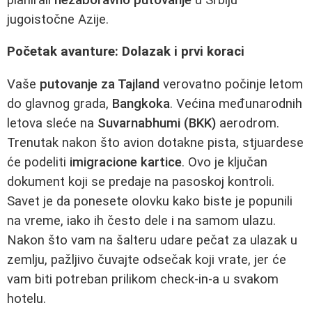
jugoistočne Azije.
Početak avanture: Dolazak i prvi koraci
Vaše
putovanje za Tajland
verovatno počinje letom
do glavnog grada,
Bangkoka
. Većina međunarodnih
letova sleće na
Suvarnabhumi (BKK)
aerodrom.
Trenutak nakon što avion dotakne pista, stjuardese
će podeliti
imigracione kartice
. Ovo je ključan
dokument koji se predaje na pasoskoj kontroli.
Savet je da ponesete olovku kako biste je popunili
na vreme, iako ih često dele i na samom ulazu.
Nakon što vam na šalteru udare pečat za ulazak u
zemlju, pažljivo čuvajte odsečak koji vrate, jer će
vam biti potreban prilikom check-in-a u svakom
hotelu.