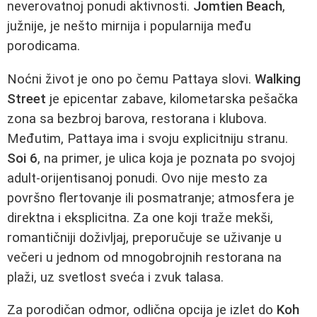
neverovatnoj ponudi aktivnosti.
Jomtien Beach
,
južnije, je nešto mirnija i popularnija među
porodicama.
Noćni život je ono po čemu Pattaya slovi.
Walking
Street
je epicentar zabave, kilometarska pešačka
zona sa bezbroj barova, restorana i klubova.
Međutim, Pattaya ima i svoju explicitniju stranu.
Soi 6
, na primer, je ulica koja je poznata po svojoj
adult-orijentisanoj ponudi. Ovo nije mesto za
površno flertovanje ili posmatranje; atmosfera je
direktna i eksplicitna. Za one koji traže mekši,
romantičniji doživljaj, preporučuje se uživanje u
večeri u jednom od mnogobrojnih restorana na
plaži, uz svetlost sveća i zvuk talasa.
Za porodičan odmor, odlična opcija je izlet do
Koh