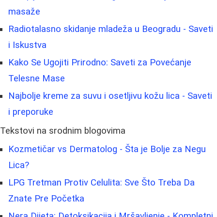
masaže
Radiotalasno skidanje mladeža u Beogradu - Saveti
i Iskustva
Kako Se Ugojiti Prirodno: Saveti za Povećanje
Telesne Mase
Najbolje kreme za suvu i osetljivu kožu lica - Saveti
i preporuke
Tekstovi na srodnim blogovima
Kozmetičar vs Dermatolog - Šta je Bolje za Negu
Lica?
LPG Tretman Protiv Celulita: Sve Što Treba Da
Znate Pre Početka
Nera Dijeta: Detoksikacija i Mršavljenje - Kompletni