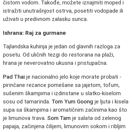
čistom vodom. Takođe, možete iznajmiti moped i
istražiti unutrašnjost ostrva, posetiti vodopade ili
uživati u predivnom zalasku sunca.
Ishrana: Raj za gurmane
Tajlandska kuhinja je jedan od glavnih razloga za
posetu. Od uličnih tezgi do restorana na plaži,
hrana je neverovatno ukusna i pristupačna.
Pad Thai
je nacionalno jelo koje morate probati -
pirinčane rezance pomešane sa jajetom, tofum,
sušenim škampima i izdinstane u slatko-kiselom
sosu od tamarinda.
Tom Yum Goong
je ljuta i kisela
supa sa škampima i aromatičnim začinima kao što
je limunova trava.
Som Tam
je salata od zelenog
papaja, začinjena čilijem, limunovim sokom i ribljim