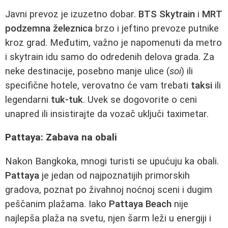
Javni prevoz je izuzetno dobar.
BTS Skytrain
i
MRT
podzemna železnica
brzo i jeftino prevoze putnike
kroz grad. Međutim, važno je napomenuti da metro
i skytrain idu samo do odredenih delova grada. Za
neke destinacije, posebno manje ulice (
soi
) ili
specifične hotele, verovatno će vam trebati
taksi
ili
legendarni
tuk-tuk
. Uvek se dogovorite o ceni
unapred ili insistirajte da vozač uključi taximetar.
Pattaya: Zabava na obali
Nakon Bangkoka, mnogi turisti se upućuju ka obali.
Pattaya
je jedan od najpoznatijih primorskih
gradova, poznat po živahnoj noćnoj sceni i dugim
peščanim plažama. Iako
Pattaya Beach
nije
najlepša plaža na svetu, njen šarm leži u energiji i