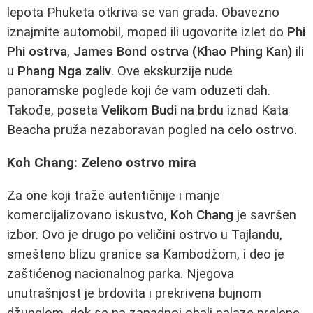
lepota Phuketa otkriva se van grada. Obavezno
iznajmite automobil, moped ili ugovorite izlet do
Phi
Phi ostrva
,
James Bond ostrva (Khao Phing Kan)
ili
u
Phang Nga zaliv
. Ove ekskurzije nude
panoramske poglede koji će vam oduzeti dah.
Takođe, poseta
Velikom Budi
na brdu iznad Kata
Beacha pruža nezaboravan pogled na celo ostrvo.
Koh Chang: Zeleno ostrvo mira
Za one koji traže autentičnije i manje
komercijalizovano iskustvo,
Koh Chang
je savršen
izbor. Ovo je drugo po veličini ostrvo u Tajlandu,
smešteno blizu granice sa Kambodžom, i deo je
zaštićenog nacionalnog parka. Njegova
unutrašnjost je brdovita i prekrivena bujnom
džunglom, dok se na zapadnoj obali nalaze prelepe