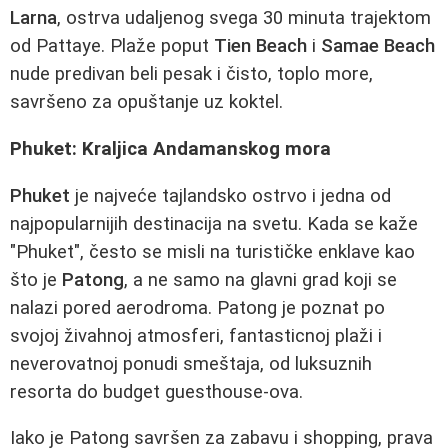
Larna
, ostrva udaljenog svega 30 minuta trajektom
od Pattaye. Plaže poput
Tien Beach
i
Samae Beach
nude predivan beli pesak i čisto, toplo more,
savršeno za opuštanje uz koktel.
Phuket: Kraljica Andamanskog mora
Phuket
je najveće tajlandsko ostrvo i jedna od
najpopularnijih destinacija na svetu. Kada se kaže
"Phuket", često se misli na turističke enklave kao
što je
Patong
, a ne samo na glavni grad koji se
nalazi pored aerodroma. Patong je poznat po
svojoj živahnoj atmosferi, fantasticnoj plaži i
neverovatnoj ponudi smeštaja, od luksuznih
resorta do budget guesthouse-ova.
Iako je Patong savršen za zabavu i shopping, prava