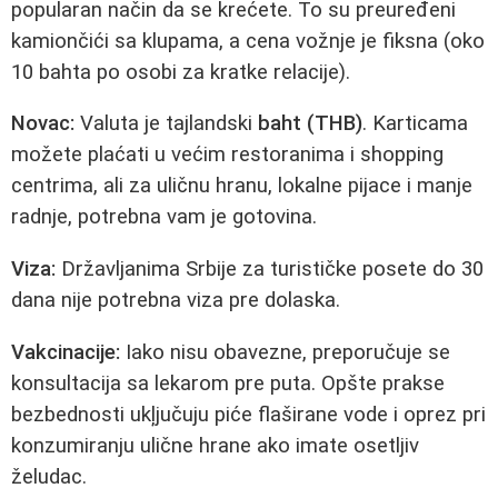
popularan način da se krećete. To su preuređeni
kamiončići sa klupama, a cena vožnje je fiksna (oko
10 bahta po osobi za kratke relacije).
Novac:
Valuta je tajlandski
baht (THB)
. Karticama
možete plaćati u većim restoranima i shopping
centrima, ali za uličnu hranu, lokalne pijace i manje
radnje, potrebna vam je gotovina.
Viza:
Državljanima Srbije za turističke posete do 30
dana nije potrebna viza pre dolaska.
Vakcinacije:
Iako nisu obavezne, preporučuje se
konsultacija sa lekarom pre puta. Opšte prakse
bezbednosti ukļjučuju piće flaširane vode i oprez pri
konzumiranju ulične hrane ako imate osetljiv
želudac.