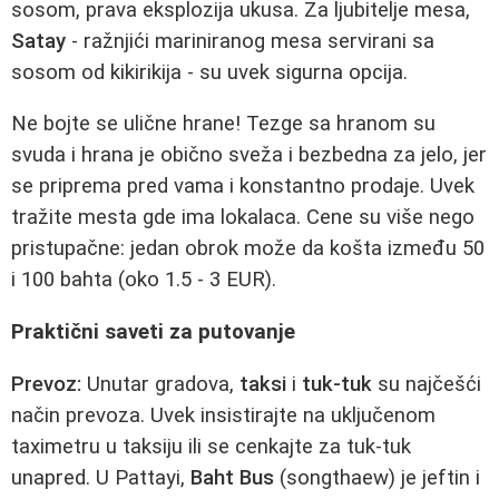
sosom, prava eksplozija ukusa. Za ljubitelje mesa,
Satay
- ražnjići mariniranog mesa servirani sa
sosom od kikirikija - su uvek sigurna opcija.
Ne bojte se ulične hrane! Tezge sa hranom su
svuda i hrana je obično sveža i bezbedna za jelo, jer
se priprema pred vama i konstantno prodaje. Uvek
tražite mesta gde ima lokalaca. Cene su više nego
pristupačne: jedan obrok može da košta između 50
i 100 bahta (oko 1.5 - 3 EUR).
Praktični saveti za putovanje
Prevoz:
Unutar gradova,
taksi
i
tuk-tuk
su najčešći
način prevoza. Uvek insistirajte na uključenom
taximetru u taksiju ili se cenkajte za tuk-tuk
unapred. U Pattayi,
Baht Bus
(songthaew) je jeftin i