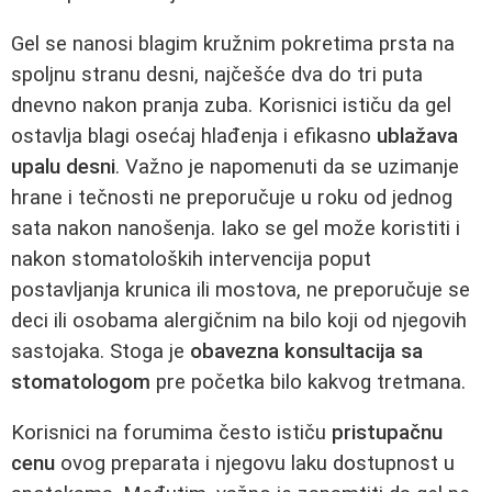
Gel se nanosi blagim kružnim pokretima prsta na
spoljnu stranu desni, najčešće dva do tri puta
dnevno nakon pranja zuba. Korisnici ističu da gel
ostavlja blagi osećaj hlađenja i efikasno
ublažava
upalu desni
. Važno je napomenuti da se uzimanje
hrane i tečnosti ne preporučuje u roku od jednog
sata nakon nanošenja. Iako se gel može koristiti i
nakon stomatoloških intervencija poput
postavljanja krunica ili mostova, ne preporučuje se
deci ili osobama alergičnim na bilo koji od njegovih
sastojaka. Stoga je
obavezna konsultacija sa
stomatologom
pre početka bilo kakvog tretmana.
Korisnici na forumima često ističu
pristupačnu
cenu
ovog preparata i njegovu laku dostupnost u