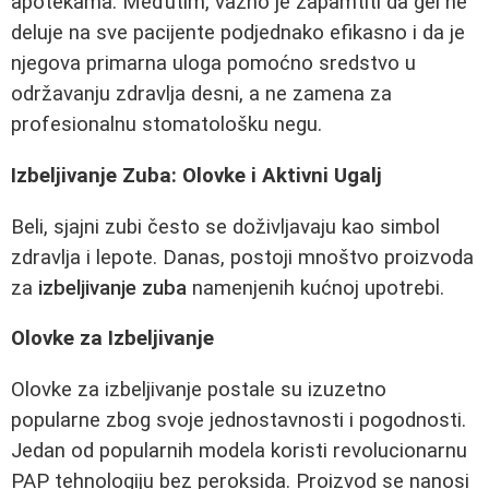
apotekama. Međutim, važno je zapamtiti da gel ne
deluje na sve pacijente podjednako efikasno i da je
njegova primarna uloga pomoćno sredstvo u
održavanju zdravlja desni, a ne zamena za
profesionalnu stomatološku negu.
Izbeljivanje Zuba: Olovke i Aktivni Ugalj
Beli, sjajni zubi često se doživljavaju kao simbol
zdravlja i lepote. Danas, postoji mnoštvo proizvoda
za
izbeljivanje zuba
namenjenih kućnoj upotrebi.
Olovke za Izbeljivanje
Olovke za izbeljivanje postale su izuzetno
popularne zbog svoje jednostavnosti i pogodnosti.
Jedan od popularnih modela koristi revolucionarnu
PAP tehnologiju bez peroksida. Proizvod se nanosi