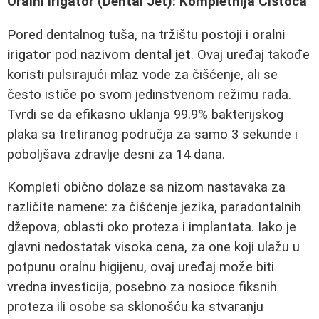
Oralni Irigator (Dental Jet): Kompletnija Čistoća
Pored dentalnog tuša, na tržištu postoji i
oralni
irigator
pod nazivom
dental jet
. Ovaj uređaj takođe
koristi pulsirajući mlaz vode za čišćenje, ali se
često ističe po svom jedinstvenom režimu rada.
Tvrdi se da efikasno uklanja 99.9% bakterijskog
plaka sa tretiranog područja za samo 3 sekunde i
poboljšava zdravlje desni za 14 dana.
Kompleti obično dolaze sa nizom nastavaka za
različite namene: za čišćenje jezika, paradontalnih
džepova, oblasti oko proteza i implantata. Iako je
glavni nedostatak visoka cena, za one koji ulažu u
potpunu oralnu higijenu, ovaj uređaj može biti
vredna investicija, posebno za nosioce fiksnih
proteza ili osobe sa sklonošću ka stvaranju