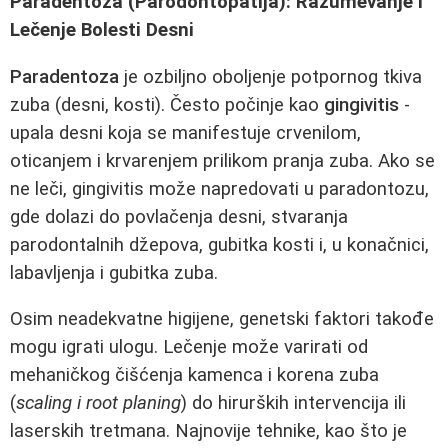
Paradentoza (Parodontopatija): Razumevanje i
Lečenje Bolesti Desni
Paradentoza
je ozbiljno oboljenje potpornog tkiva
zuba (desni, kosti). Često počinje kao
gingivitis
-
upala desni koja se manifestuje crvenilom,
oticanjem i krvarenjem prilikom pranja zuba. Ako se
ne leči, gingivitis može napredovati u paradontozu,
gde dolazi do povlačenja desni, stvaranja
parodontalnih džepova, gubitka kosti i, u konačnici,
labavljenja i gubitka zuba.
Osim neadekvatne higijene, genetski faktori takođe
mogu igrati ulogu. Lečenje može varirati od
mehaničkog čišćenja kamenca i korena zuba
(
scaling i root planing
) do hirurških intervencija ili
laserskih tretmana. Najnovije tehnike, kao što je