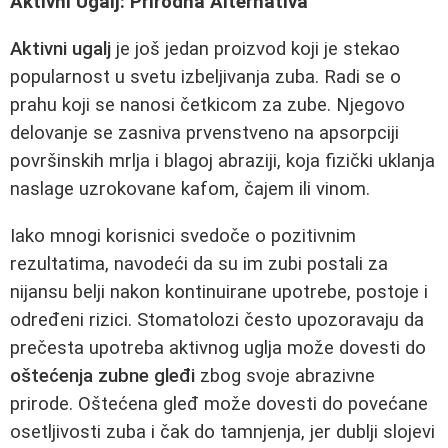
Aktivni Ugalj: Prirodna Alternativa
Aktivni ugalj
je još jedan proizvod koji je stekao
popularnost u svetu izbeljivanja zuba. Radi se o
prahu koji se nanosi četkicom za zube. Njegovo
delovanje se zasniva prvenstveno na apsorpciji
površinskih mrlja i blagoj abraziji, koja fizički uklanja
naslage uzrokovane kafom, čajem ili vinom.
Iako mnogi korisnici svedoče o pozitivnim
rezultatima, navodeći da su im zubi postali za
nijansu belji nakon kontinuirane upotrebe, postoje i
određeni rizici. Stomatolozi često upozoravaju da
prečesta upotreba aktivnog uglja može dovesti do
oštećenja zubne gleđi
zbog svoje abrazivne
prirode. Oštećena gleđ može dovesti do povećane
osetljivosti zuba i čak do tamnjenja, jer dublji slojevi