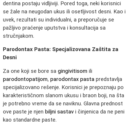
dentina postaju vidljiviji. Pored toga, neki korisnici
se žale na neugodan ukus ili osetljivost desni. Kao i
uvek, rezultati su individualni, a preporučuje se
pažljivo praćenje uputstva i konsultacija sa
stručnjakom.
Parodontax Pasta: Specjalizovana Zaštita za
Desni
Za one koji se bore sa
gingivitisom
ili
parodontopatijom
,
parodontax pasta
predstavlja
specijalizovano rešenje. Korisnici je prepoznaju po
karakterističnom slanom ukusu i braon boji, na šta
je potrebno vreme da se naviknu. Glavna prednost
ove paste je njen
biljni sastav
i činjenica da ne peni
kao standardne paste.