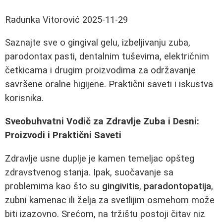
Radunka Vitorović
2025-11-29
Saznajte sve o gingival gelu, izbeljivanju zuba,
parodontax pasti, dentalnim tuševima, električnim
četkicama i drugim proizvodima za održavanje
savršene oralne higijene. Praktični saveti i iskustva
korisnika.
Sveobuhvatni Vodič za Zdravlje Zuba i Desni:
Proizvodi i Praktični Saveti
Zdravlje usne duplje je kamen temeljac opšteg
zdravstvenog stanja. Ipak, suočavanje sa
problemima kao što su
gingivitis
,
paradontopatija
,
zubni kamenac ili želja za svetlijim osmehom može
biti izazovno. Srećom, na tržištu postoji čitav niz