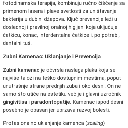
fotodinamska terapija, kombinuju ručno čišćenje sa
primenom lasera i plave svetlosti za uništavanje
bakterija u dubini džepova. Ključ prevencije leži u
doslednoj i pravilnoj oralnoj higijeni koja uključuje
četkicu, konac, interdentalne četkice i, po potrebi,
dentalni tuš.
Zubni Kamenac: Uklanjanje i Prevencija
Zubni kamenac
je očvrsla naslaga plaka koja se
najviše taloži na teško dostupnim mestima, poput
unutrašnje strane prednjih zuba i oko desni. On ne
samo što utiče na estetiku već je i glavni uzročnik
gingivitisa
i
paradontopatije
. Kamenac ispod desni
posebno je opasan jer ubrzava razvoj bolesti.
Profesionalno uklanjanje kamenca (
scaling
)