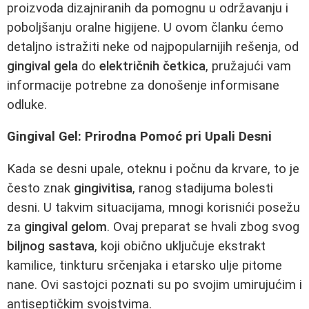
proizvoda dizajniranih da pomognu u održavanju i
poboljšanju oralne higijene. U ovom članku ćemo
detaljno istražiti neke od najpopularnijih rešenja, od
gingival gela
do
električnih četkica
, pružajući vam
informacije potrebne za donošenje informisane
odluke.
Gingival Gel: Prirodna Pomoć pri Upali Desni
Kada se desni upale, oteknu i počnu da krvare, to je
često znak
gingivitisa
, ranog stadijuma bolesti
desni. U takvim situacijama, mnogi korisnići posežu
za
gingival gelom
. Ovaj preparat se hvali zbog svog
biljnog sastava
, koji obično uključuje ekstrakt
kamilice, tinkturu srčenjaka i etarsko ulje pitome
nane. Ovi sastojci poznati su po svojim umirujućim i
antiseptičkim svojstvima.