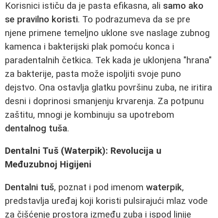
Korisnici ističu da je pasta efikasna, ali
samo ako
se pravilno koristi
. To podrazumeva da se pre
njene primene temeljno uklone sve naslage zubnog
kamenca i bakterijski plak pomoću konca i
paradentalnih četkica. Tek kada je uklonjena "hrana"
za bakterije, pasta može ispoljiti svoje puno
dejstvo. Ona ostavlja glatku površinu zuba, ne iritira
desni i doprinosi smanjenju krvarenja. Za potpunu
zaštitu, mnogi je kombinuju sa upotrebom
dentalnog tuša
.
Dentalni Tuš (Waterpik): Revolucija u
Međuzubnoj Higijeni
Dentalni tuš
, poznat i pod imenom
waterpik
,
predstavlja uređaj koji koristi pulsirajući mlaz vode
za čišćenje prostora između zuba i ispod linije