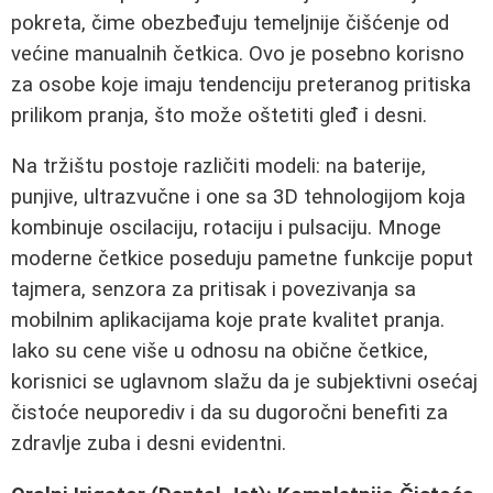
pokreta, čime obezbeđuju temeljnije čišćenje od
većine manualnih četkica. Ovo je posebno korisno
za osobe koje imaju tendenciju preteranog pritiska
prilikom pranja, što može oštetiti gleđ i desni.
Na tržištu postoje različiti modeli: na baterije,
punjive, ultrazvučne i one sa 3D tehnologijom koja
kombinuje oscilaciju, rotaciju i pulsaciju. Mnoge
moderne četkice poseduju pametne funkcije poput
tajmera, senzora za pritisak i povezivanja sa
mobilnim aplikacijama koje prate kvalitet pranja.
Iako su cene više u odnosu na obične četkice,
korisnici se uglavnom slažu da je subjektivni osećaj
čistoće neuporediv i da su dugoročni benefiti za
zdravlje zuba i desni evidentni.