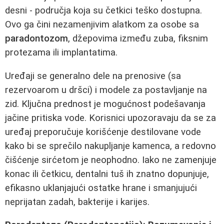
desni - područja koja su četkici teško dostupna.
Ovo ga čini nezamenjivim alatkom za osobe sa
paradontozom
, džepovima između zuba, fiksnim
protezama ili implantatima.
Uređaji se generalno dele na prenosive (sa
rezervoarom u dršci) i modele za postavljanje na
zid. Ključna prednost je mogućnost podešavanja
jačine pritiska vode. Korisnici upozoravaju da se za
uređaj preporučuje korišćenje destilovane vode
kako bi se sprečilo nakupljanje kamenca, a redovno
čišćenje sirćetom je neophodno. Iako ne zamenjuje
konac ili četkicu, dentalni tuš ih znatno dopunjuje,
efikasno uklanjajući ostatke hrane i smanjujući
neprijatan zadah, bakterije i karijes.