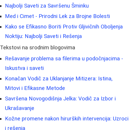
Najbolji Saveti za Savršenu Šminku
Med i Cimet - Prirodni Lek za Brojne Bolesti
Kako se Efikasno Boriti Protiv Gljivičnih Oboljenja
Noktiju: Najbolji Saveti i Rešenja
Tekstovi na srodnim blogovima
Rešavanje problema sa filerima u podočnjacima -
Iskustva i saveti
Konačan Vodič za Uklanjanje Mitizera: Istina,
Mitovi i Efikasne Metode
Savršena Novogodišnja Jelka: Vodič za Izbor i
Ukrašavanje
Kožne promene nakon hirurških intervencija: Uzroci
i rešenja