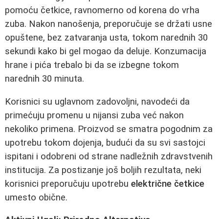
pomoću četkice, ravnomerno od korena do vrha
zuba. Nakon nanošenja, preporučuje se držati usne
opuštene, bez zatvaranja usta, tokom narednih 30
sekundi kako bi gel mogao da deluje. Konzumacija
hrane i pića trebalo bi da se izbegne tokom
narednih 30 minuta.
Korisnici su uglavnom zadovoljni, navodeći da
primećuju promenu u nijansi zuba već nakon
nekoliko primena. Proizvod se smatra pogodnim za
upotrebu tokom dojenja, budući da su svi sastojci
ispitani i odobreni od strane nadležnih zdravstvenih
institucija. Za postizanje još boljih rezultata, neki
korisnici preporučuju upotrebu
električne četkice
umesto obične.