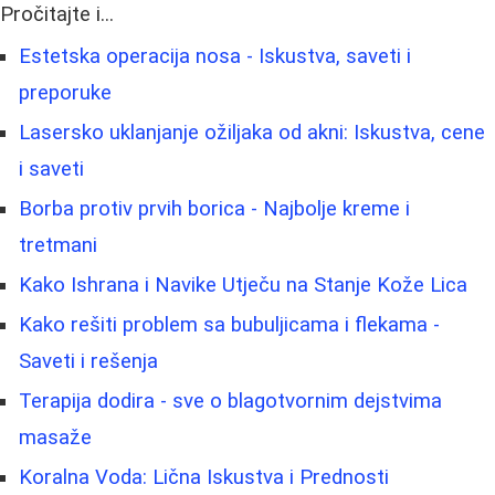
Pročitajte i...
Estetska operacija nosa - Iskustva, saveti i
preporuke
Lasersko uklanjanje ožiljaka od akni: Iskustva, cene
i saveti
Borba protiv prvih borica - Najbolje kreme i
tretmani
Kako Ishrana i Navike Utječu na Stanje Kože Lica
Kako rešiti problem sa bubuljicama i flekama -
Saveti i rešenja
Terapija dodira - sve o blagotvornim dejstvima
masaže
Koralna Voda: Lična Iskustva i Prednosti