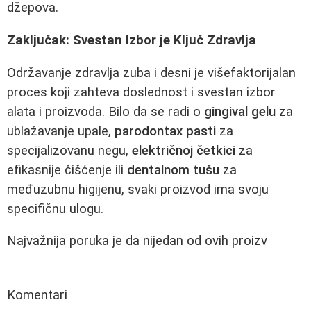
džepova.
Zaključak: Svestan Izbor je Ključ Zdravlja
Održavanje zdravlja zuba i desni je višefaktorijalan
proces koji zahteva doslednost i svestan izbor
alata i proizvoda. Bilo da se radi o
gingival gelu
za
ublažavanje upale,
parodontax pasti
za
specijalizovanu negu,
električnoj četkici
za
efikasnije čišćenje ili
dentalnom tušu
za
međuzubnu higijenu, svaki proizvod ima svoju
specifičnu ulogu.
Najvažnija poruka je da nijedan od ovih proizv
Komentari