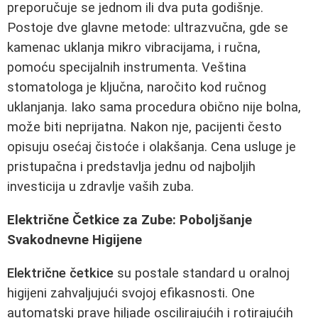
preporučuje se jednom ili dva puta godišnje.
Postoje dve glavne metode: ultrazvučna, gde se
kamenac uklanja mikro vibracijama, i ručna,
pomoću specijalnih instrumenta. Veština
stomatologa je ključna, naročito kod ručnog
uklanjanja. Iako sama procedura obično nije bolna,
može biti neprijatna. Nakon nje, pacijenti često
opisuju osećaj čistoće i olakšanja. Cena usluge je
pristupačna i predstavlja jednu od najboljih
investicija u zdravlje vaših zuba.
Električne Četkice za Zube: Poboljšanje
Svakodnevne Higijene
Električne četkice
su postale standard u oralnoj
higijeni zahvaljujući svojoj efikasnosti. One
automatski prave hiljade oscilirajućih i rotirajućih