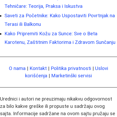
Tehničare: Teorija, Praksa i Iskustva
Saveti za Početnike: Kako Uspostaviti Povrtnjak na
Terasi ili Balkonu
Kako Pripremiti Kožu za Sunce: Sve o Beta
Karotenu, Zaštitnim Faktorima i Zdravom Sunčanju
O nama
|
Kontakt
|
Politika privatnosti
|
Uslovi
korišćenja
|
Marketinški servisi
Urednici i autori ne preuzimaju nikakvu odgovornost
za bilo kakve greške ili propuste u sadržaju ovog
sajta. Informacije sadržane na ovom sajtu pružaju se