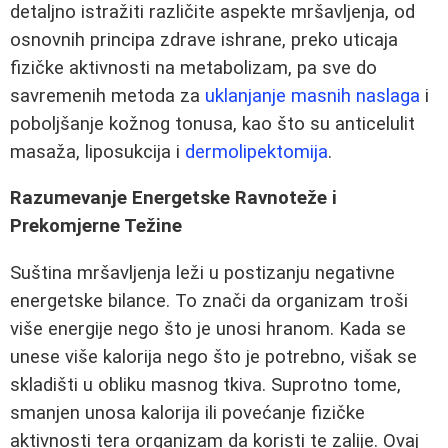
detaljno istražiti različite aspekte mršavljenja, od
osnovnih principa zdrave ishrane, preko uticaja
fizičke aktivnosti na metabolizam, pa sve do
savremenih metoda za
uklanjanje masnih naslaga
i
poboljšanje kožnog tonusa, kao što su anticelulit
masaža, liposukcija i
dermolipektomija
.
Razumevanje Energetske Ravnoteže i
Prekomjerne Težine
Suština mršavljenja leži u postizanju negativne
energetske bilance. To znači da organizam troši
više energije nego što je unosi hranom. Kada se
unese više kalorija nego što je potrebno, višak se
skladišti u obliku masnog tkiva. Suprotno tome,
smanjen unosa kalorija ili povećanje fizičke
aktivnosti tera organizam da koristi te zalije. Ovaj