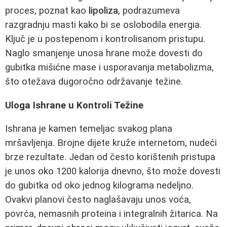
proces, poznat kao
lipoliza
, podrazumeva
razgradnju masti kako bi se oslobodila energia.
Ključ je u postepenom i kontrolisanom pristupu.
Naglo smanjenje unosa hrane može dovesti do
gubitka mišićne mase i usporavanja metabolizma,
što otežava dugoročno održavanje težine.
Uloga Ishrane u Kontroli Težine
Ishrana je kamen temeljac svakog plana
mršavljenja. Brojne dijete kruže internetom, nudeći
brze rezultate. Jedan od često korištenih pristupa
je unos oko 1200 kalorija dnevno, što može dovesti
do gubitka od oko jednog kilograma nedeljno.
Ovakvi planovi često naglašavaju unos voća,
povrća, nemasnih proteina i integralnih žitarica. Na