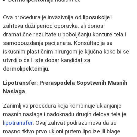
Ova procedura je invazivnija od
liposukcije
i
zahteva duži period oporavka, ali donosi
dramatične rezultate u poboljšanju konture tela i
samopouzdanja pacijenata. Konsultacija sa
iskusnim plastičnim hirurgom je ključna kako bi se
utvrdilo da li ste dobar kandidat za
dermolipektomiju
.
Lipotransfer: Preraspodela Sopstvenih Masnih
Naslaga
Zanimljiva procedura koja kombinuje uklanjanje
masnih naslaga i nadoknadu drugih delova tela je
lipotransfer
. Ovaj zahvat podrazumeva da se
masno tkivo prvo ukloni putem lipolize ili blage