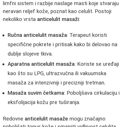
limfni sistem i razbije naslage masti koje stvaraju
neravan reljef kože, poznat kao celulit. Postoji
nekoliko vrsta
anticelulit masaži
:
Ručna anticelulit masaža
: Terapeut koristi
specifične pokrete i pritisak kako bi delovao na
dublje slojeve tkiva.
Aparatna anticelulit masaža
: Koriste se uređaji
kao što su LPG, ultrazvučna ili vakuumska
masaža za intenzivniji i precizniji tretman.
Masaža suvim četkama
: Poboljšava cirkulaciju i
eksfolijacija kožu pre tuširanja.
Redovne
anticelulit masaže
mogu značajno
poboljšati tonus kože i smanjiti vidljivost celulita.