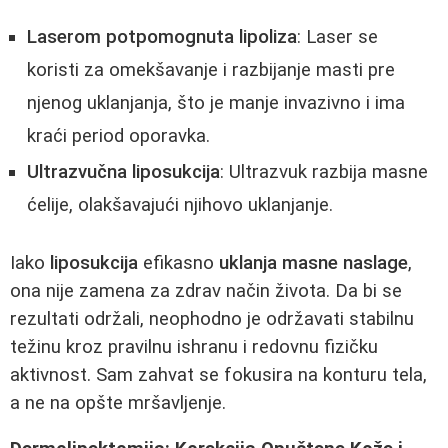
Laserom potpomognuta lipoliza
: Laser se
koristi za omekšavanje i razbijanje masti pre
njenog uklanjanja, što je manje invazivno i ima
kraći period oporavka.
Ultrazvučna liposukcija
: Ultrazvuk razbija masne
ćelije, olakšavajući njihovo uklanjanje.
Iako
liposukcija
efikasno
uklanja masne naslage
,
ona nije zamena za zdrav način života. Da bi se
rezultati održali, neophodno je održavati stabilnu
težinu kroz pravilnu ishranu i redovnu fizičku
aktivnost. Sam zahvat se fokusira na konturu tela,
a ne na opšte mršavljenje.