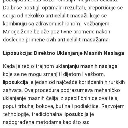
Da bi se postigli optimalni rezultati, preporučuje se
serija od nekoliko
anticelulit masaži
, koje se
kombinuju sa zdravom ishranom i vežbanjem.
Mnoge žene beleže pozitivne promene nakon
dosledne primene ovih
anticelulit masažama
.
Liposukcija: Direktno Uklanjanje Masnih Naslaga
Kada je reč o trajnom
uklanjanju masnih naslaga
koje se ne mogu smanjiti dijetom i vežbom,
liposukcija
je jedan od najčešće korišćenih hirurških
zahvata. Ova procedura podrazumeva mehaničko
uklanjanje masnih ćelija iz specifičnih delova tela,
poput trbuha, bokova, butina i podlaktice. Razvojem
tehnologije, tradicionalna
liposukcija
je
nadograđena metodama kao što su: