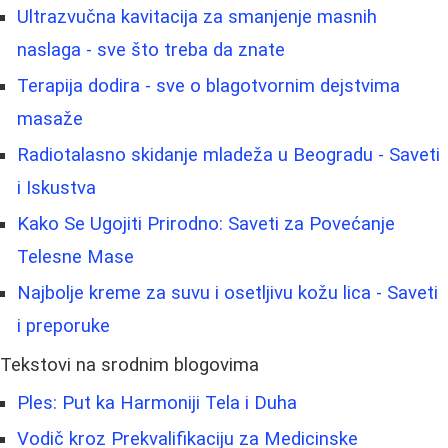
Ultrazvučna kavitacija za smanjenje masnih
naslaga - sve što treba da znate
Terapija dodira - sve o blagotvornim dejstvima
masaže
Radiotalasno skidanje mladeža u Beogradu - Saveti
i Iskustva
Kako Se Ugojiti Prirodno: Saveti za Povećanje
Telesne Mase
Najbolje kreme za suvu i osetljivu kožu lica - Saveti
i preporuke
Tekstovi na srodnim blogovima
Ples: Put ka Harmoniji Tela i Duha
Vodič kroz Prekvalifikaciju za Medicinske