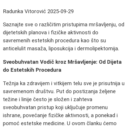
Radunka Vitorović
2025-09-29
Saznajte sve o različitim pristupima mršavljenju, od
dijetetskih planova i fizičke aktivnosti do
savremenih estetskih procedura kao što su
anticelulit masaža, liposukcija i dermolipektomija.
Sveobuhvatan Vodič kroz Mršavljenje: Od Dijeta
do Estetskih Procedura
Težnja ka zdravijem i vitkijem telu sve je prisutnija u
savremenom društvu. Put do postizanja željene
težine i linije često je složen i zahteva
sveobuhvatan pristup koji uključuje promenu
ishrane, povećanje fizičke aktivnosti, a ponekad i
pomoć estetske medicine. U ovom članku ćemo