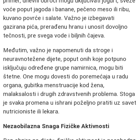
primer, dnevni obroci mogu uključivati jogurt, sveže
voće poput jagoda i banane, pečeno meso ili ribu,
kuvano povrće i salate. Važno je izbegavati
gazirana pića, prerađenu hranu i unosit dovoljno
tečnosti, pre svega vode i biljnih čajeva.
Međutim, važno je napomenuti da stroge i
neuravnotežene dijete, poput onih koje potpuno
isključuju određene grupe namirnica, mogu biti
štetne. One mogu dovesti do poremećaja u radu
organa, gubitka menstruacije kod žena,
malaksalosti i drugih zdravstvenih problema. Stoga
je svaka promena u ishrani poželjno pratiti uz savet
nutricioniste ili lekara.
Nezaobilazna Snaga Fizičke Aktivnosti