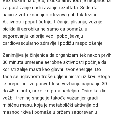
Bez obzira na dijetu, fizička aktivnost je neophodna
za postizanje i održavanje rezultata. Sedentar
način života značajno otežava gubitak težine.
Aktivnosti poput šetnje, trčanja, plivanja, vožnje
bicikla ili aerobika ne samo da pomažu u
sagorevanju kalorija već i poboljšavaju
cardiovascularno zdravlje i podižu raspoloženje.
Zanimljiva je činjenica da organizam tek nakon prvih
30 minuta umerene aerobne aktivnosti počinje da
koristi zalije masti kao glavni izvor energije. Do
tada se uglavnom troše ugljeni hidrati iz krvi. Stoga
je preporučljivo posvetiti se vežbanju najmanje 30
do 45 minuta, nekoliko puta nedeljno. Osim kardio
vežbi, trening snage je takođe važan jer gradi
mišićnu masu, koja je metabolički aktivnija od
masnog tkiva i pomaže u bržem sagorevanju