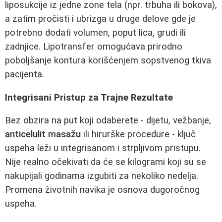
liposukcije iz jedne zone tela (npr. trbuha ili bokova),
a zatim pročisti i ubrizga u druge delove gde je
potrebno dodati volumen, poput lica, grudi ili
zadnjice. Lipotransfer omogućava prirodno
poboljšanje kontura korišćenjem sopstvenog tkiva
pacijenta.
Integrisani Pristup za Trajne Rezultate
Bez obzira na put koji odaberete - dijetu, vežbanje,
anticelulit masažu
ili hirurške procedure - ključ
uspeha leži u integrisanom i strpljivom pristupu.
Nije realno očekivati da će se kilogrami koji su se
nakupijali godinama izgubiti za nekoliko nedelja.
Promena životnih navika je osnova dugoročnog
uspeha.