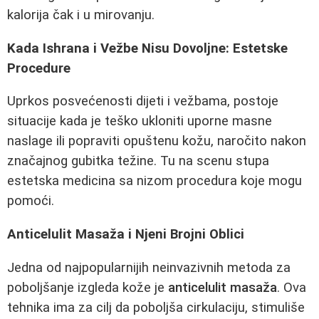
kalorija čak i u mirovanju.
Kada Ishrana i Vežbe Nisu Dovoljne: Estetske
Procedure
Uprkos posvećenosti dijeti i vežbama, postoje
situacije kada je teško ukloniti uporne masne
naslage ili popraviti opuštenu kožu, naročito nakon
značajnog gubitka težine. Tu na scenu stupa
estetska medicina sa nizom procedura koje mogu
pomoći.
Anticelulit Masaža i Njeni Brojni Oblici
Jedna od najpopularnijih neinvazivnih metoda za
poboljšanje izgleda kože je
anticelulit masaža
. Ova
tehnika ima za cilj da poboljša cirkulaciju, stimuliše