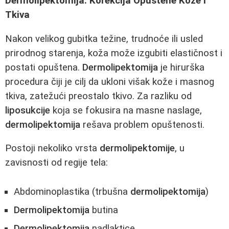
Dermolipektomija: Korekcija Opuštene Kože i
Tkiva
Nakon velikog gubitka težine, trudnoće ili usled
prirodnog starenja, koža može izgubiti elastičnost i
postati opuštena.
Dermolipektomija
je hirurška
procedura čiji je cilj da ukloni višak kože i masnog
tkiva, zatežući preostalo tkivo. Za razliku od
liposukcije
koja se fokusira na masne naslage,
dermolipektomija
rešava problem opuštenosti.
Postoji nekoliko vrsta
dermolipektomije
, u
zavisnosti od regije tela:
Abdominoplastika (trbušna
dermolipektomija
)
Dermolipektomija
butina
Dermolipektomija
nadlaktice