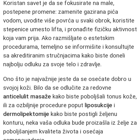
Koristan savet je da se fokusirate na male,
postepene promene: zamenite gazirana pića
vodom, uvodite više povrća u svaki obrok, koristite
stepenice umesto lifta, i pronađite fizičku aktivnost
koja vam prija. Ako razmišljate o estetskim
procedurama, temeljno se informišite i konsultujte
sa akreditiranim stručnjacima kako biste doneli
najbolju odluku za svoje telo i zdravlje.
Ono što je najvažnije jeste da se osećate dobro u
svojoj koži. Bilo da se odlučite za redovne
anticelulit masaže
kako biste poboljšali tonus kože,
ili za ozbiljnije procedure poput
liposukcije
i
dermolipektomije
kako biste postigli željenu
konturu, neka vaša odluka bude proizašla iz želje za
poboljšanjem kvaliteta života i osećaja