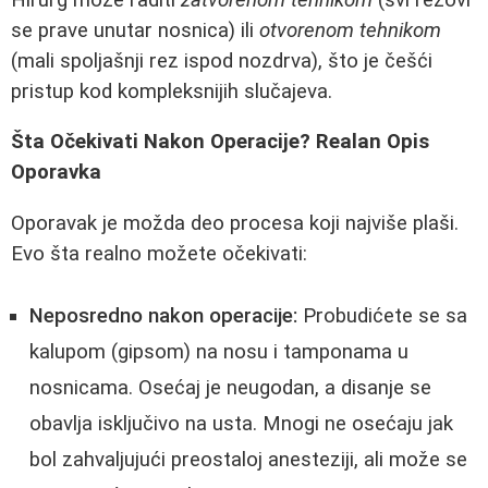
se prave unutar nosnica) ili
otvorenom tehnikom
(mali spoljašnji rez ispod nozdrva), što je češći
pristup kod kompleksnijih slučajeva.
Šta Očekivati Nakon Operacije? Realan Opis
Oporavka
Oporavak je možda deo procesa koji najviše plaši.
Evo šta realno možete očekivati:
Neposredno nakon operacije:
Probudićete se sa
kalupom (gipsom) na nosu i tamponama u
nosnicama. Osećaj je neugodan, a disanje se
obavlja isključivo na usta. Mnogi ne osećaju jak
bol zahvaljujući preostaloj anesteziji, ali može se