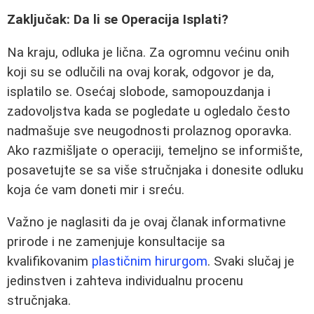
Zaključak: Da li se Operacija Isplati?
Na kraju, odluka je lična. Za ogromnu većinu onih
koji su se odlučili na ovaj korak, odgovor je da,
isplatilo se. Osećaj slobode, samopouzdanja i
zadovoljstva kada se pogledate u ogledalo često
nadmašuje sve neugodnosti prolaznog oporavka.
Ako razmišljate o operaciji, temeljno se informište,
posavetujte se sa više stručnjaka i donesite odluku
koja će vam doneti mir i sreću.
Važno je naglasiti da je ovaj članak informativne
prirode i ne zamenjuje konsultacije sa
kvalifikovanim
plastičnim hirurgom
. Svaki slučaj je
jedinstven i zahteva individualnu procenu
stručnjaka.