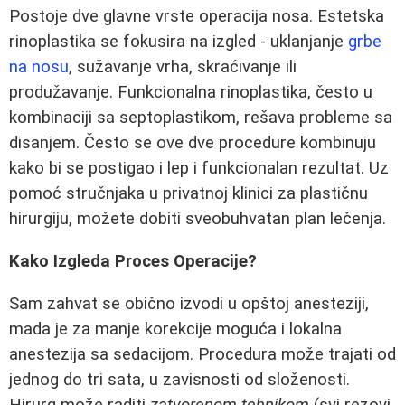
Postoje dve glavne vrste operacija nosa. Estetska
rinoplastika se fokusira na izgled - uklanjanje
grbe
na nosu
, sužavanje vrha, skraćivanje ili
produžavanje. Funkcionalna rinoplastika, često u
kombinaciji sa septoplastikom, rešava probleme sa
disanjem. Često se ove dve procedure kombinuju
kako bi se postigao i lep i funkcionalan rezultat. Uz
pomoć stručnjaka u privatnoj klinici za plastičnu
hirurgiju, možete dobiti sveobuhvatan plan lečenja.
Kako Izgleda Proces Operacije?
Sam zahvat se obično izvodi u opštoj anesteziji,
mada je za manje korekcije moguća i lokalna
anestezija sa sedacijom. Procedura može trajati od
jednog do tri sata, u zavisnosti od složenosti.
Hirurg može raditi
zatvorenom tehnikom
(svi rezovi