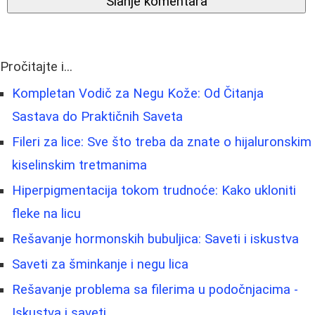
Slanje komentara
Pročitajte i...
Kompletan Vodič za Negu Kože: Od Čitanja
Sastava do Praktičnih Saveta
Fileri za lice: Sve što treba da znate o hijaluronskim
kiselinskim tretmanima
Hiperpigmentacija tokom trudnoće: Kako ukloniti
fleke na licu
Rešavanje hormonskih bubuljica: Saveti i iskustva
Saveti za šminkanje i negu lica
Rešavanje problema sa filerima u podočnjacima -
Iskustva i saveti