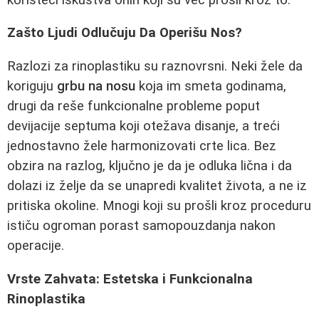
Zašto Ljudi Odlučuju Da Operišu Nos?
Razlozi za rinoplastiku su raznovrsni. Neki žele da
koriguju
grbu na nosu
koja im smeta godinama,
drugi da reše funkcionalne probleme poput
devijacije septuma koji otežava disanje, a treći
jednostavno žele harmonizovati crte lica. Bez
obzira na razlog, ključno je da je odluka lična i da
dolazi iz želje da se unapredi kvalitet života, a ne iz
pritiska okoline. Mnogi koji su prošli kroz proceduru
ističu ogroman porast samopouzdanja nakon
operacije.
Vrste Zahvata: Estetska i Funkcionalna
Rinoplastika