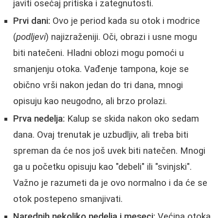
javiti osećaj pritiska i zategnutosti.
Prvi dani:
Ovo je period kada su otok i modrice
(
podljevi
) najizraženiji. Oči, obrazi i usne mogu
biti natečeni. Hladni oblozi mogu pomoći u
smanjenju otoka. Vađenje tampona, koje se
obično vrši nakon jedan do tri dana, mnogi
opisuju kao neugodno, ali brzo prolazi.
Prva nedelja:
Kalup se skida nakon oko sedam
dana. Ovaj trenutak je uzbudljiv, ali treba biti
spreman da će nos još uvek biti natečen. Mnogi
ga u početku opisuju kao "debeli" ili "svinjski".
Važno je razumeti da je ovo normalno i da će se
otok postepeno smanjivati.
Narednih nekoliko nedelja i meseci:
Većina otoka