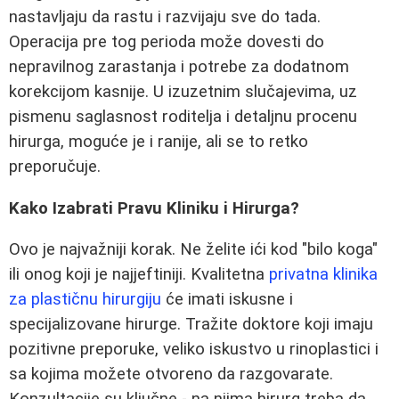
nastavljaju da rastu i razvijaju sve do tada.
Operacija pre tog perioda može dovesti do
nepravilnog zarastanja i potrebe za dodatnom
korekcijom kasnije. U izuzetnim slučajevima, uz
pismenu saglasnost roditelja i detaljnu procenu
hirurga, moguće je i ranije, ali se to retko
preporučuje.
Kako Izabrati Pravu Kliniku i Hirurga?
Ovo je najvažniji korak. Ne želite ići kod "bilo koga"
ili onog koji je najjeftiniji. Kvalitetna
privatna klinika
za plastičnu hirurgiju
će imati iskusne i
specijalizovane hirurge. Tražite doktore koji imaju
pozitivne preporuke, veliko iskustvo u rinoplastici i
sa kojima možete otvoreno da razgovarate.