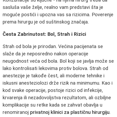
Konzultacije su ključne - na njima hirurg treba da
sasluša vaše želje, realno vam predstavi šta je
moguće postići i upozna vas sa rizicima. Poverenje
prema hirurgu je od suštinskog značaja.
Česta Zabrinutost: Bol, Strah i Rizici
Strah od bola je prirodan. Većina pacijenata se
slaže da je neposredno nakon operacije
neugodnost veća od bola. Bol koji se javlja može se
lako kontrolisati lekovima protiv bolova. Strah od
anestezije je takođe čest, ali moderne tehnike i
iskusni anesteziolozi drže rizik na minimumu. Kao i
kod svake operacije, postoje rizici od infekcije,
krvarenja ili nezadovoljstva rezultatom, ali ozbiljne
komplikacije su retke kada se zahvat obavlja u
renomiranoj
privatnoj klinici za plastičnu hirurgiju
.