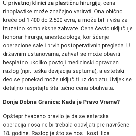
U
privatnoj klinici za plastičnu hirurgiju
, cena
rinoplastike može značajno varirati. Ona obično
kreće od 1.400 do 2.500 evra, a može biti i viša za
izuzetno kompleksne zahvate. Cena često uključuje
honorar hirurga, anesteziologa, korišćenje
operacione sale i prvih postoperativnih pregleda. U
državnim ustanovama, zahvat se može obaviti
besplatno ukoliko postoji medicinski opravdan
razlog (npr. teška devijacija septuma), a estetski
deo se ponekad može uključiti uz doplatu. Uvijek se
detaljno raspitajte šta tačno cena obuhvata.
Donja Dobna Granica: Kada je Pravo Vreme?
Opšteprihvaćeno pravilo je da se estetska
operacija nosa ne bi trebala obavljati pre navršene
18. godine. Razlog je što se nos i kosti lica