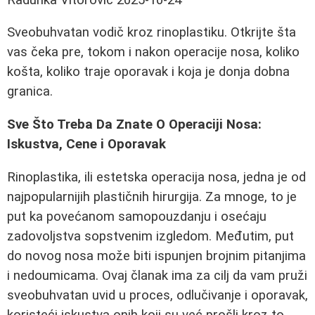
Sveobuhvatan vodič kroz rinoplastiku. Otkrijte šta
vas čeka pre, tokom i nakon operacije nosa, koliko
košta, koliko traje oporavak i koja je donja dobna
granica.
Sve Što Treba Da Znate O Operaciji Nosa:
Iskustva, Cene i Oporavak
Rinoplastika, ili estetska operacija nosa, jedna je od
najpopularnijih plastičnih hirurgija. Za mnoge, to je
put ka povećanom samopouzdanju i osećaju
zadovoljstva sopstvenim izgledom. Međutim, put
do novog nosa može biti ispunjen brojnim pitanjima
i nedoumicama. Ovaj članak ima za cilj da vam pruži
sveobuhvatan uvid u proces, odlučivanje i oporavak,
koristeći iskustva onih koji su već prošli kroz to.