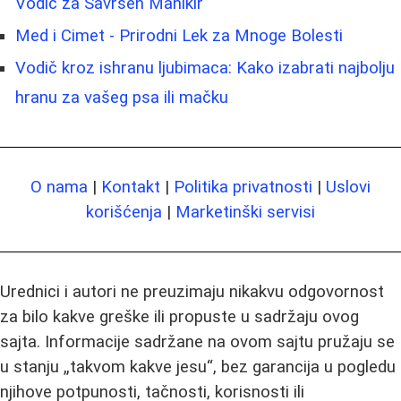
Vodič za Savršen Manikir
Med i Cimet - Prirodni Lek za Mnoge Bolesti
Vodič kroz ishranu ljubimaca: Kako izabrati najbolju
hranu za vašeg psa ili mačku
O nama
|
Kontakt
|
Politika privatnosti
|
Uslovi
korišćenja
|
Marketinški servisi
Urednici i autori ne preuzimaju nikakvu odgovornost
za bilo kakve greške ili propuste u sadržaju ovog
sajta. Informacije sadržane na ovom sajtu pružaju se
u stanju „takvom kakve jesu“, bez garancija u pogledu
njihove potpunosti, tačnosti, korisnosti ili