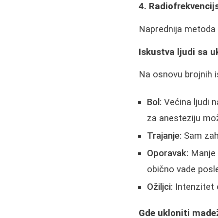
4. Radiofrekvencij
Naprednija metoda s
Iskustva ljudi sa
Na osnovu brojnih is
Bol:
Većina ljudi n
za anesteziju mo
Trajanje:
Sam zahv
Oporavak:
Manje m
obično vade posle
Ožiljci:
Intenzitet o
Gde ukloniti madež