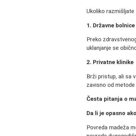
Ukoliko razmišljate
1. Državne bolnice
Preko zdravstvenog 
uklanjanje se obično
2. Privatne klinike
Brži pristup, ali s
zavisno od metode i
Česta pitanja o 
Da li je opasno a
Povreda madeža mož
povrede dugogodiš