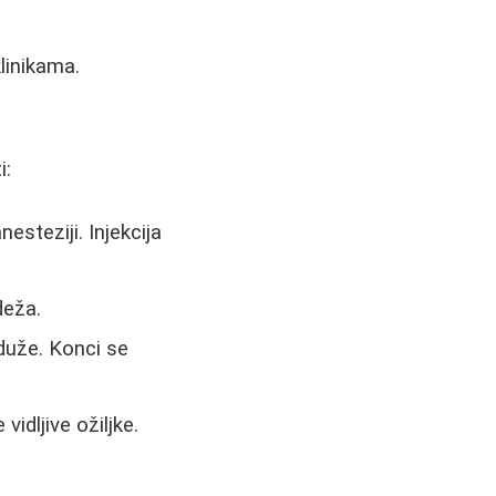
linikama.
i:
esteziji. Injekcija
deža.
duže. Konci se
vidljive ožiljke.