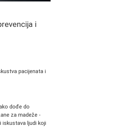
revencija i
kustva pacijenata i
 ako dođe do
zane za madeže -
skustava ljudi koji