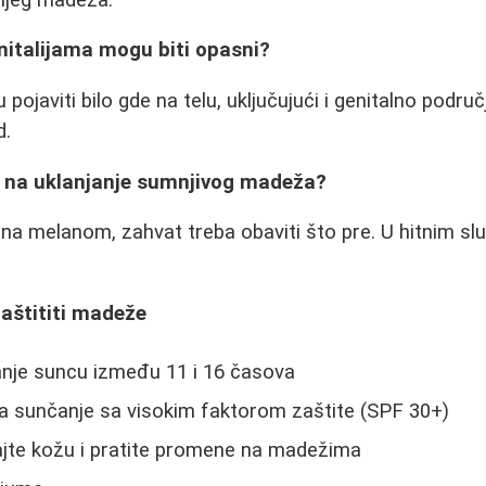
nitalijama mogu biti opasni?
ojaviti bilo gde na telu, uključujući i genitalno podru
d.
i na uklanjanje sumnjivog madeža?
na melanom, zahvat treba obaviti što pre. U hitnim s
zaštititi madeže
anje suncu između 11 i 16 časova
za sunčanje sa visokim faktorom zaštite (SPF 30+)
jte kožu i pratite promene na madežima