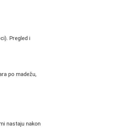
i). Pregled i
inara po madežu,
omi nastaju nakon