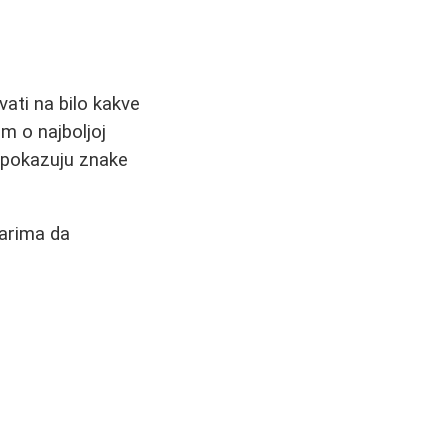
ati na bilo kakve
m o najboljoj
i pokazuju znake
tarima da