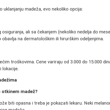
 o uklanjanju madeža, evo nekoliko opcija:
osiguranja, ali sa čekanjem (nekoliko nedelja do mesec
 obavlja na dermatološkim ili hirurškim odeljenjima.
a većim troškovima. Cene variraju od 3.000 do 15.000 d
 lokacije.
madežima
ko otkinem madež?
e biti opasna i treba je pokazati lekaru. Neki melan
njeg madeža.