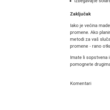
Izbegavajte solar
Zaključak
Iako je većina made
promene. Ako planir
metodi za vaš sluča
promene - rano otkr
Imate li sopstvena
pomognete drugima 
Komentari