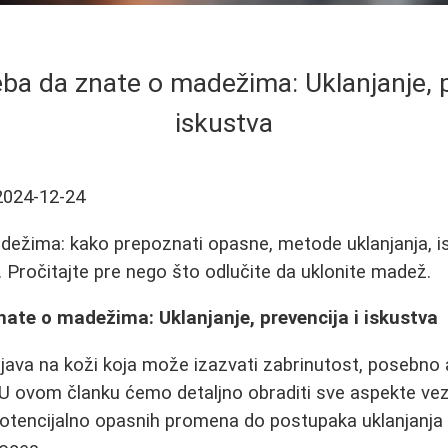
eba da znate o madežima: Uklanjanje, p
iskustva
2024-12-24
dežima: kako prepoznati opasne, metode uklanjanja, is
 Pročitajte pre nego što odlučite da uklonite madež.
nate o madežima: Uklanjanje, prevencija i iskustva
java na koži koja može izazvati zabrinutost, posebno
 U ovom članku ćemo detaljno obraditi sve aspekte ve
tencijalno opasnih promena do postupaka uklanjanja i i