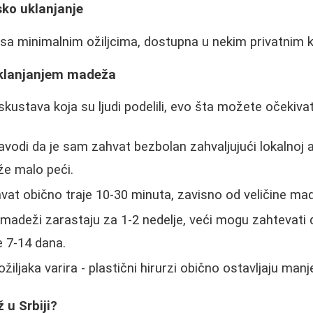
sko uklanjanje
a minimalnim ožiljcima, dostupna u nekim privatnim k
 uklanjanjem madeža
kustava koja su ljudi podelili, evo šta možete očekivat
avodi da je sam zahvat bezbolan zahvaljujući lokalnoj an
že malo peći.
at obično traje 10-30 minuta, zavisno od veličine ma
adeži zarastaju za 1-2 nedelje, veći mogu zahtevati 
 7-14 dana.
žiljaka varira - plastični hirurzi obično ostavljaju manje 
 u Srbiji?