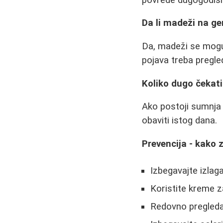
Da li madeži na ge
Da, madeži se mogu p
pojava treba pregle
Koliko dugo čekat
Ako postoji sumnja 
obaviti istog dana.
Prevencija - kako 
Izbegavajte izlag
Koristite kreme 
Redovno pregleda