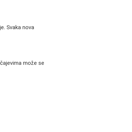
čje. Svaka nova
lučajevima može se