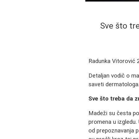
Sve što tr
Radunka Vitorović
Detaljan vodič o ma
saveti dermatologa.
Sve što treba da z
Madeži su česta po
promena u izgledu.
od prepoznavanja po