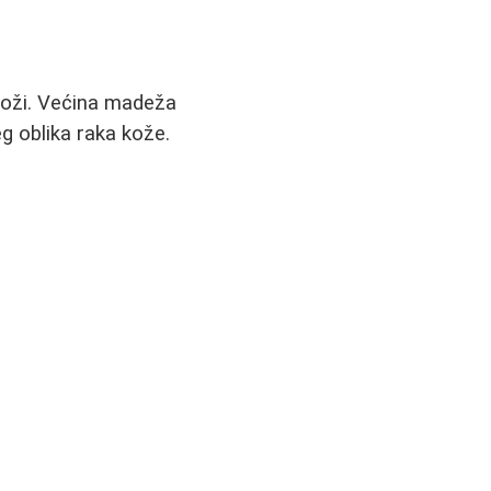
 koži. Većina madeža
g oblika raka kože.