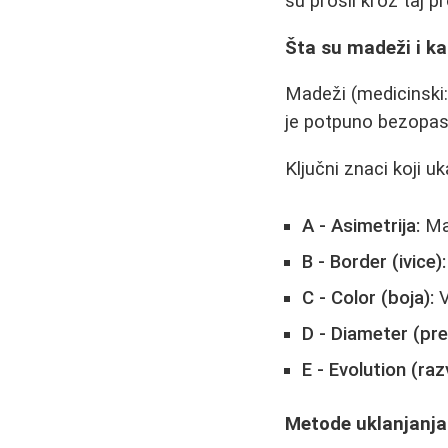
su prošli kroz taj p
Šta su madeži i k
Madeži (medicinski:
je potpuno bezopasn
Ključni znaci koji 
A - Asimetrija:
Mad
B - Border (ivice):
C - Color (boja):
V
D - Diameter (pre
E - Evolution (razv
Metode uklanjanj