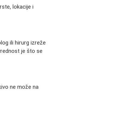
te, lokacije i
g ili hirurg izreže
rednost je što se
tkivo ne može na