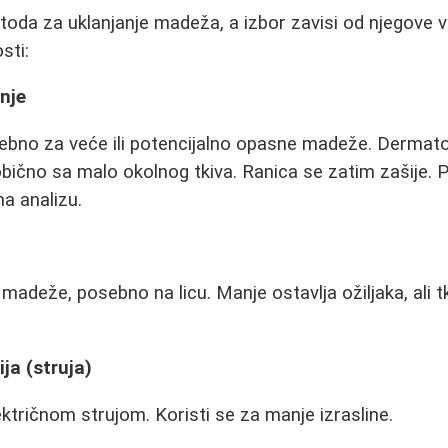
oda za uklanjanje madeža, a izbor zavisi od njegove vrs
sti:
anje
ebno za veće ili potencijalno opasne madeže. Dermatolo
ično sa malo okolnog tkiva. Ranica se zatim zašije. P
na analizu.
 madeže, posebno na licu. Manje ostavlja ožiljaka, ali 
ja (struja)
ektričnom strujom. Koristi se za manje izrasline.