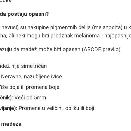
roces.
ada postaju opasni?
 nevusi) su nakupine pigmentnih ćelija (melanocita) u
a, ali neki mogu biti predznak melanoma - najopasnije
ukazuju da madež može biti opasan (ABCDE pravilo):
ež nije simetričan
Neravne, nazubljene ivice
iše boja ili promena boje
čnik):
Veći od 5mm
ijanje):
Promene u veličini, obliku ili boji
a madeža