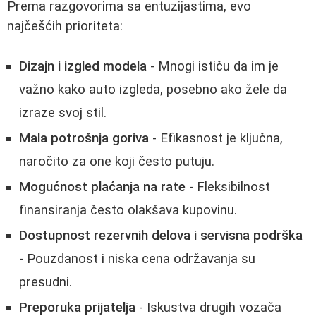
Prema razgovorima sa entuzijastima, evo
najčešćih prioriteta:
Dizajn i izgled modela
- Mnogi ističu da im je
važno kako auto izgleda, posebno ako žele da
izraze svoj stil.
Mala potrošnja goriva
- Efikasnost je ključna,
naročito za one koji često putuju.
Mogućnost plaćanja na rate
- Fleksibilnost
finansiranja često olakšava kupovinu.
Dostupnost rezervnih delova i servisna podrška
- Pouzdanost i niska cena održavanja su
presudni.
Preporuka prijatelja
- Iskustva drugih vozača