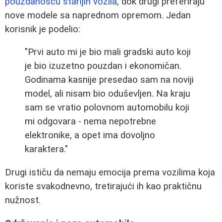
pouzdanošću starijih vozila
, dok drugi preferiraju
nove modele sa naprednom opremom. Jedan
korisnik je podelio:
"Prvi auto mi je bio mali gradski auto koji
je bio izuzetno pouzdan i ekonomičan.
Godinama kasnije presedao sam na noviji
model, ali nisam bio oduševljen. Na kraju
sam se vratio polovnom automobilu koji
mi odgovara - nema nepotrebne
elektronike, a opet ima dovoljno
karaktera."
Drugi ističu da nemaju emocija prema vozilima koja
koriste svakodnevno, tretirajući ih kao praktičnu
nužnost.