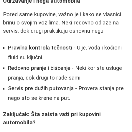
Održavanje i nega automobila
Pored same kupovine, važno je i kako se vlasnici
brinu o svojim vozilima. Neki redovno odlaze na
servis, dok drugi praktikuju osnovnu negu:
Pravilna kontrola tečnosti
- Ulje, voda i kočioni
fluid su ključni.
Redovno pranje i čišćenje
- Neki koriste usluge
pranja, dok drugi to rade sami.
Servis pre dužih putovanja
- Provera stanja pre
nego što se krene na put.
Zaključak: Šta zaista važi pri kupovini
automobila?