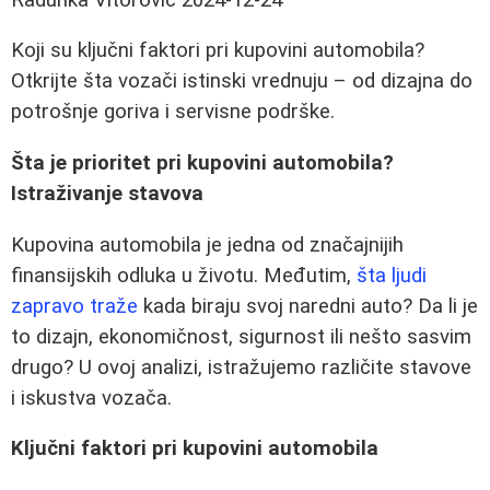
Koji su ključni faktori pri kupovini automobila?
Otkrijte šta vozači istinski vrednuju – od dizajna do
potrošnje goriva i servisne podrške.
Šta je prioritet pri kupovini automobila?
Istraživanje stavova
Kupovina automobila je jedna od značajnijih
finansijskih odluka u životu. Međutim,
šta ljudi
zapravo traže
kada biraju svoj naredni auto? Da li je
to dizajn, ekonomičnost, sigurnost ili nešto sasvim
drugo? U ovoj analizi, istražujemo različite stavove
i iskustva vozača.
Ključni faktori pri kupovini automobila