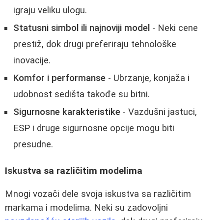
igraju veliku ulogu.
Statusni simbol ili najnoviji model
- Neki cene
prestiž, dok drugi preferiraju tehnološke
inovacije.
Komfor i performanse
- Ubrzanje, konjaža i
udobnost sedišta takođe su bitni.
Sigurnosne karakteristike
- Vazdušni jastuci,
ESP i druge sigurnosne opcije mogu biti
presudne.
Iskustva sa različitim modelima
Mnogi vozači dele svoja iskustva sa različitim
markama i modelima. Neki su zadovoljni