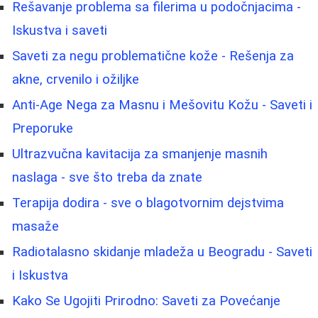
Rešavanje problema sa filerima u podočnjacima -
Iskustva i saveti
Saveti za negu problematične kože - Rešenja za
akne, crvenilo i ožiljke
Anti-Age Nega za Masnu i Mešovitu Kožu - Saveti i
Preporuke
Ultrazvučna kavitacija za smanjenje masnih
naslaga - sve što treba da znate
Terapija dodira - sve o blagotvornim dejstvima
masaže
Radiotalasno skidanje mladeža u Beogradu - Saveti
i Iskustva
Kako Se Ugojiti Prirodno: Saveti za Povećanje