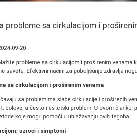
a probleme sa cirkulacijom i prošire
2024-09-20
lažite probleme sa cirkulacijom i proširenim venama k
e savete. Efektivni načini za poboljšanje zdravlja nogu
me sa cirkulacijom i proširenim venama
vaju sa problemima slabe cirkulacije i proširenih ve
t, bolove, a često i estetski problem. U ovom članku,
metode koje mogu pomoći u ublažavanju ovih tegoba.
acijom: uzroci i simptomi