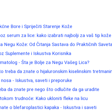
kćne Bore i Spriječiti Starenje Kože
roz serum za lice: kako izabrati najbolji za vaš tip kože
a Negu Kože: Od Čitanja Sastava do Praktičnih Savet
oz Suplemente i Iskustva Korisnika
matolog - Šta je Bolje za Negu Vašeg Lica?
 što treba da znate o hijaluronskim kiselinskim tretman
 nosa - Iskustva, saveti i preporuke
eba da znate pre nego što odlučite da ga uradite
tokom trudnoće: Kako ukloniti fleke na licu
ate o blefaroplastici kapaka - Iskustva i saveti