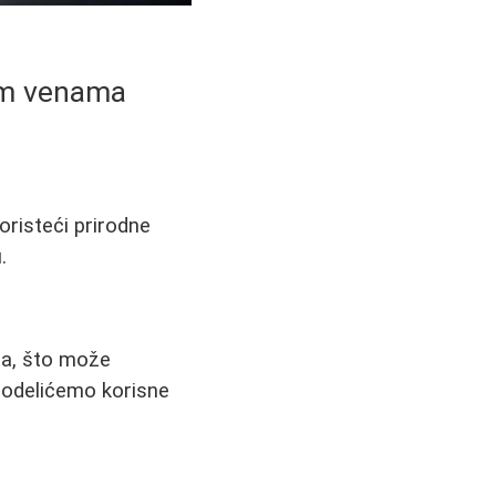
nim venama
oristeći prirodne
.
na, što može
 podelićemo korisne