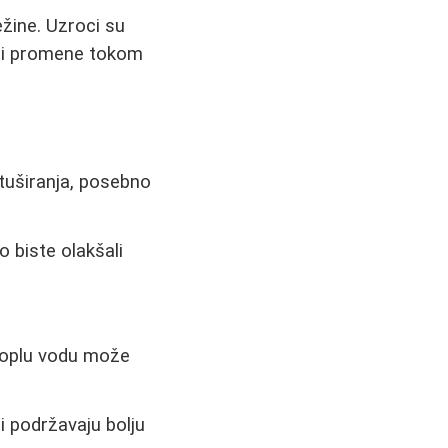
ežine. Uzroci su
 ili promene tokom
 tuširanja, posebno
 biste olakšali
 toplu vodu može
i podržavaju bolju