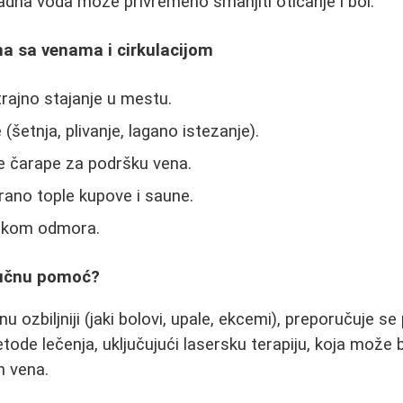
adna voda može privremeno smanjiti oticanje i bol.
ma sa venama i cirkulacijom
rajno stajanje u mestu.
šetnja, plivanje, lagano istezanje).
ne čarape za podršku vena.
rano tople kupove i saune.
tokom odmora.
ručnu pomoć?
 ozbiljniji (jaki bolovi, upale, ekcemi), preporučuje se 
tode lečenja, uključujući lasersku terapiju, koja može b
h vena.