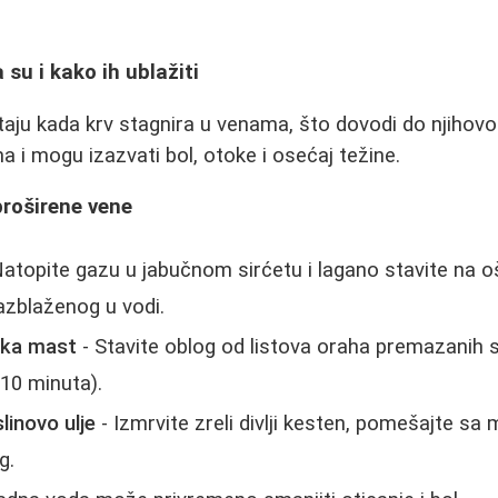
 su i kako ih ublažiti
aju kada krv stagnira u venama, što dovodi do njihovo
a i mogu izazvati bol, otoke i osećaj težine.
proširene vene
atopite gazu u jabučnom sirćetu i lagano stavite na 
razblaženog u vodi.
jska mast
- Stavite oblog od listova oraha premazanih 
10 minuta).
slinovo ulje
- Izmrvite zreli divlji kesten, pomešajte sa 
g.