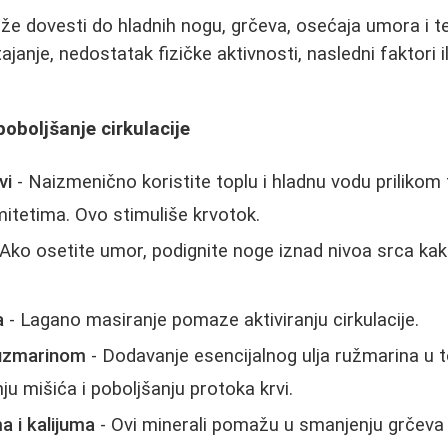
ože dovesti do hladnih nogu, grčeva, osećaja umora i t
ajanje, nedostatak fizičke aktivnosti, nasledni faktori
poboljšanje cirkulacije
vi
- Naizmenično koristite toplu i hladnu vodu prilikom
itetima. Ovo stimuliše krvotok.
Ako osetite umor, podignite noge iznad nivoa srca kako
a
- Lagano masiranje pomaze aktiviranju cirkulacije.
ruzmarinom
- Dodavanje esencijalnog ulja ružmarina u
u mišića i poboljšanju protoka krvi.
 i kalijuma
- Ovi minerali pomažu u smanjenju grčeva 