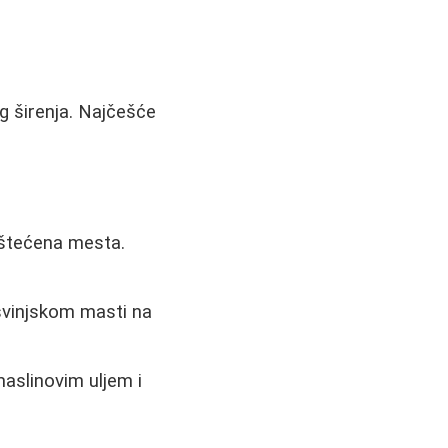
g širenja. Najčešće
oštećena mesta.
svinjskom masti na
maslinovim uljem i