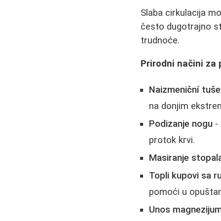
Slaba cirkulacija m
često dugotrajno st
trudnoće.
Prirodni načini za 
Naizmeniční tuše
na donjim ekstrem
Podizanje nogu
- 
protok krvi.
Masiranje stopal
Topli kupovi sa 
pomoći u opuštanj
Unos magnezijuma