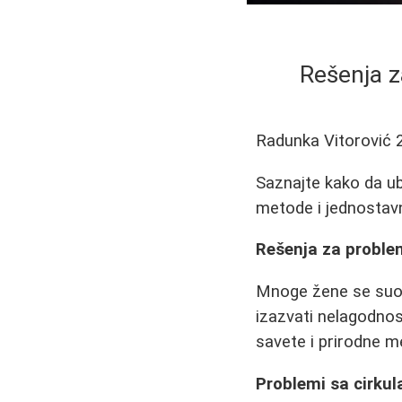
Rešenja z
Radunka Vitorović
Saznajte kako da ub
metode i jednostavn
Rešenja za proble
Mnoge žene se suoča
izazvati nelagodnos
savete i prirodne 
Problemi sa cirkul