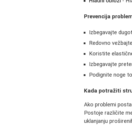
Hladni oblozi
- Hl
Prevencija proble
Izbegavajte dugot
Redovno vežbajte (
Koristite elastič
Izbegavajte prete
Podignite noge 
Kada potražiti st
Ako problemi postanu
Postoje različite me
uklanjanju prošireni