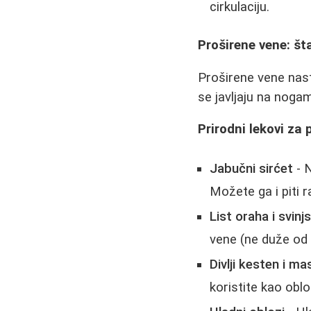
cirkulaciju.
Proširene vene: šta
Proširene vene nast
se javljaju na nogam
Prirodni lekovi za 
Jabučni sirćet
- N
Možete ga i piti 
List oraha i svin
vene (ne duže od 
Divlji kesten i ma
koristite kao oblo