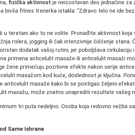
čna,
fizička aktivnost
je neizostavan deo jednačine za 
na bivša fitnes trenerka istakla: "Zdravo telo ne ide b
 u teretani ako to ne volite. Pronađite aktivnost koja 
žnja rolera, jogging ili čak intenzivnije čišćenje stana. 
ristan dodatak vašoj rutini, jer poboljšava cirkulaciju
na primena anticelulit masaže ili anticelulit masaži m
oge žene primećuju pozitivne efekte nakon serije antic
ticelulit masažom kod kuće, doslednost je ključna. Pon
e anticelulit masaže kako bi se postigao željeni efekat
celulit masažu, može znatno unaprediti rezultate vašeg 
 minimum tri puta nedeljno. Osoba koja redovno vežba sa
 od Same Ishrane