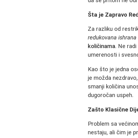
da se pritom ne odri
Šta je Zapravo Re
Za razliku od restr
redukovana ishrana
količinama
. Ne radi
umerenosti i svesno
Kao što je jedna os
je možda nezdravo, 
smanji količina uno
dugoročan uspeh.
Zašto Klasične Dij
Problem sa većinom 
nestaju, ali čim je 