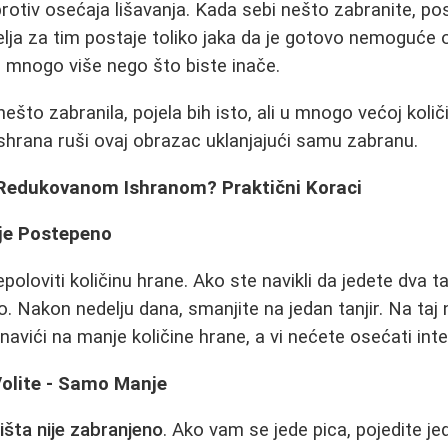
rotiv osećaja lišavanja. Kada sebi nešto zabranite, p
želja za tim postaje toliko jaka da je gotovo nemoguće 
e mnogo više nego što biste inače.
što zabranila, pojela bih isto, ali u mnogo većoj količin
hrana ruši ovaj obrazac uklanjajući samu zabranu.
Redukovanom Ishranom? Praktični Koraci
ije Postepeno
oloviti količinu hrane. Ako ste navikli da jedete dva ta
o. Nakon nedelju dana, smanjite na jedan tanjir. Na taj
avići na manje količine hrane, a vi nećete osećati inte
Volite - Samo Manje
išta nije zabranjeno
. Ako vam se jede pica, pojedite 