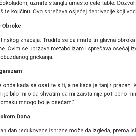
 čokoladom, uzmite stanglu umesto cele table. Dozvoli
išite količinu. Ovo sprečava osjećaj deprivacije koji vod
e Obroke
štinskog značaja. Trudite se da imate tri glavna obroka
eme. Ovim se ubrzava metabolizam i sprečava osećaj izg
obuzdanog grickanja.
Organizam
 onda kada se osetite siti, a ne kada je tanjir prazan.
i je bilo milo da shvatim da mi zaista nije potrebno m
tomaku mnogo bolje osećam."
 tokom Dana
čan dan redukovane ishrane može da izgleda, prema isk