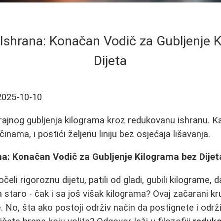
shrana: Konačan Vodič za Gubljenje 
Dijeta
2025-10-10
trajnog gubljenja kilograma kroz redukovanu ishranu. Ka
činama, i postići željenu liniju bez osjećaja lišavanja.
a: Konačan Vodič za Gubljenje Kilograma bez Dijet
čeli rigoroznu dijetu, patili od gladi, gubili kilograme, 
 staro - čak i sa još višak kilograma? Ovaj začarani kr
 No, šta ako postoji održiv način da postignete i održi