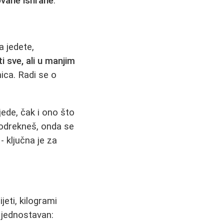
vane ishrane
.
a jedete,
ti sve, ali u manjim
nica. Radi se o
jede, čak i ono što
 odrekneš, onda se
 ključna je za
jeti, kilogrami
e jednostavan: