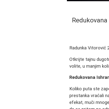
Redukovana I
Radunka Vitorović
Otkrijte tajnu dugo
volite, u manjim koli
Redukovana Ishran
Koliko puta ste zapo
prestanka vraćali na
efekat, muči mnoge.