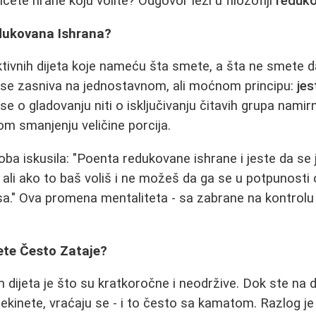
čete hrane koju volite? Odgovor leži u filozofiji
reduko
dukovana Ishrana?
iktivnih dijeta koje nameću šta smete, a šta ne smete d
se zasniva na jednostavnom, ali moćnom principu:
jes
 se o gladovanju niti o isključivanju čitavih grupa namir
m smanjenju veličine porcija.
oba iskusila: "Poenta redukovane ishrane i jeste da se 
ali ako to baš voliš i ne možeš da ga se u potpunosti
sa." Ova promena mentaliteta - sa zabrane na kontrolu -
ete Često Zataje?
dijeta je što su kratkoročne i neodržive. Dok ste na di
prekinete, vraćaju se - i to često sa kamatom. Razlog j