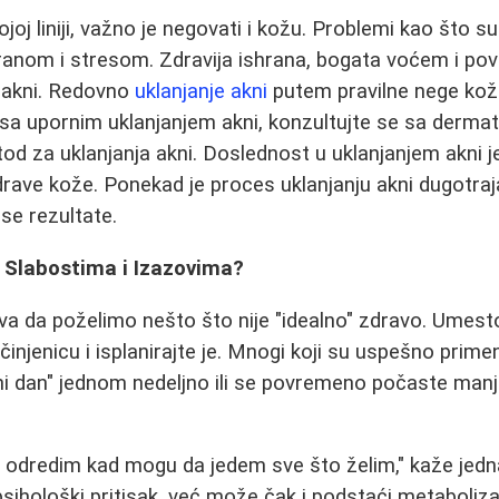
ojoj liniji, važno je negovati i kožu. Problemi kao što
hranom i stresom. Zdravija ishrana, bogata voćem i p
u akni. Redovno
uklanjanje akni
putem pravilne nege kož
sa upornim uklanjanjem akni, konzultujte se sa derma
tod za uklanjanja akni. Doslednost u uklanjanjem akni j
drave kože. Ponekad je proces uklanjanju akni dugotrajan,
se rezultate.
a Slabostima i Izazovima?
a da poželimo nešto što nije "idealno" zdravo. Umest
u činjenicu i isplanirajte je. Mnogi koji su uspešno prime
šni dan" jednom nedeljno ili se povremeno počaste man
.
i odredim kad mogu da jedem sve što želim," kaže jed
ihološki pritisak, već može čak i podstaći metaboliz