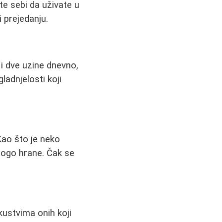
te sebi da uživate u
i prejedanju.
 i dve uzine dnevno,
ladnjelosti koji
 Kao što je neko
nogo hrane. Čak se
ustvima onih koji