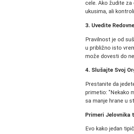
cele. Ako žudite za
ukusima, ali kontrol
3. Uvedite Redovn
Pravilnost je od su
u približno isto vr
može dovesti do ne
4. Slušajte Svoj 
Prestanite da jedete
primetio: "Nekako m
sa manje hrane u s
Primeri Jelovnika
Evo kako jedan tipi