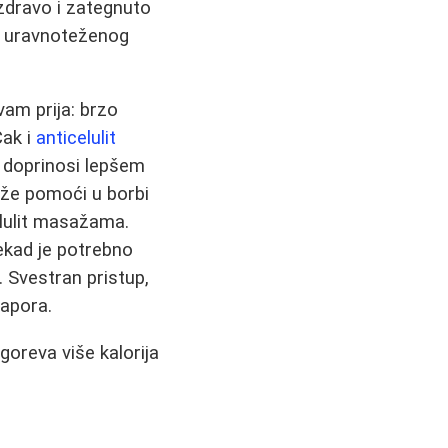
zdravo i zategnuto
ez uravnoteženog
vam prija: brzo
Čak i
anticelulit
 i doprinosi lepšem
ože pomoći u borbi
elulit masažama.
ekad je potrebno
. Svestran pristup,
napora.
goreva više kalorija