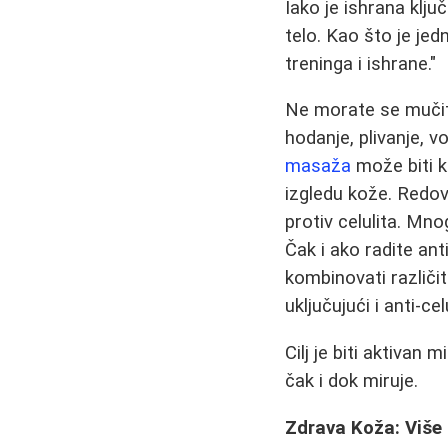
Iako je ishrana kĺju
telo. Kao što je jed
treninga i ishrane."
Ne morate se mučiti
hodanje, plivanje, vo
masaža
može biti ko
izgledu kože. Redov
protiv celulita. Mn
Čak i ako radite an
kombinovati različit
uključujući i anti-
Cilj je biti aktivan
čak i dok miruje.
Zdrava Koža: Više