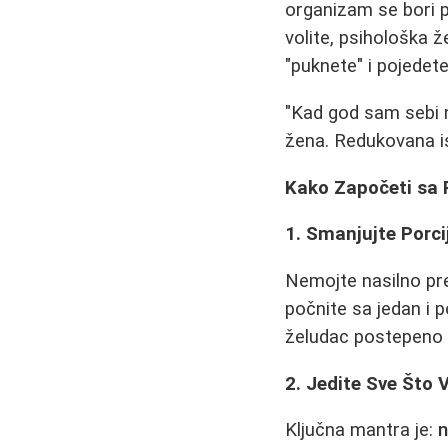
organizam se bori p
volite, psihološka 
"puknete" i pojedet
"Kad god sam sebi ne
žena. Redukovana is
Kako Započeti sa 
1. Smanjujte Porc
Nemojte nasilno prep
počnite sa jedan i p
želudac postepeno n
2. Jedite Sve Što 
Ključna mantra je:
n