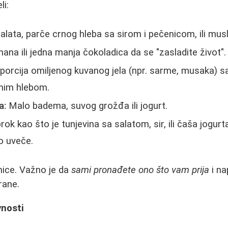
li:
lata, parče crnog hleba sa sirom i pečenicom, ili musl
ana ili jedna manja čokoladica da se "zasladite život".
orcija omiljenog kuvanog jela (npr. sarme, musaka) sa 
lnim hlebom.
a:
Malo badema, suvog grožđa ili jogurt.
ok kao što je tunjevina sa salatom, sir, ili čaša jogurt
o uveče.
ice. Važno je da
sami pronađete ono što vam prija
i na
rane.
vnosti