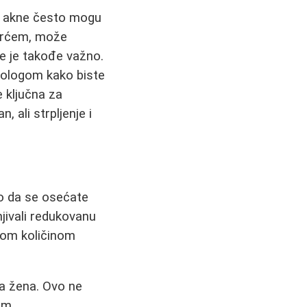
 su akne često mogu
ovrćem, može
e je takođe važno.
tologom kako biste
e ključna za
 ali strpljenje i
o da se osećate
njivali redukovanu
jom količinom
na žena. Ovo ne
am.