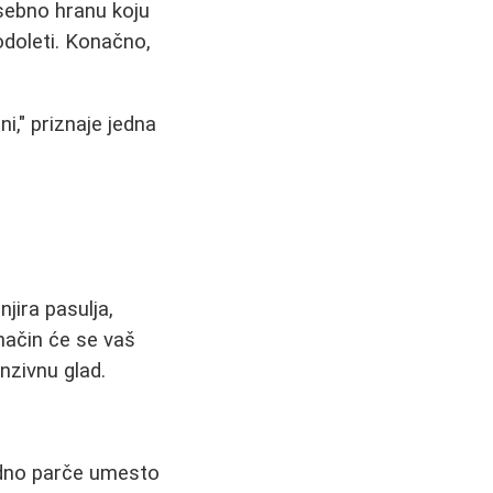
osebno hranu koju
odoleti. Konačno,
i," priznaje jedna
njira pasulja,
 način će se vaš
nzivnu glad.
jedno parče umesto