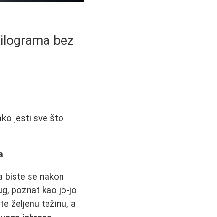
Kilograma bez
ko jesti sve što
a
da biste se nakon
ug, poznat kao jo-jo
te željenu težinu, a