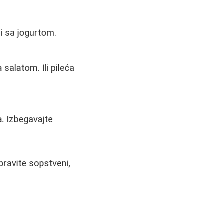
i sa jogurtom.
salatom. Ili pileća
a. Izbegavajte
pravite sopstveni,