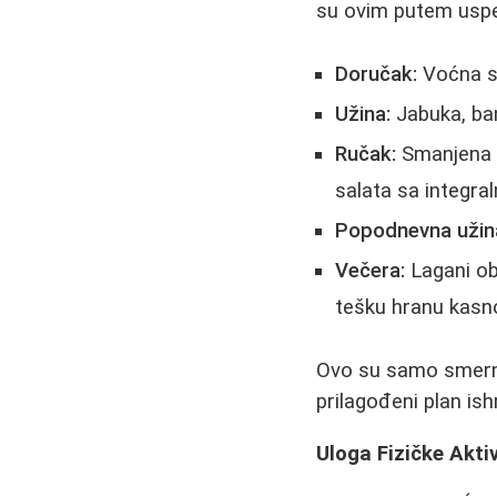
su ovim putem uspe
Doručak:
Voćna sa
Užina:
Jabuka, ban
Ručak:
Smanjena p
salata sa integra
Popodnevna užin
Večera:
Lagani obr
tešku hranu kasn
Ovo su samo smern
prilagođeni plan ish
Uloga Fizičke Akti