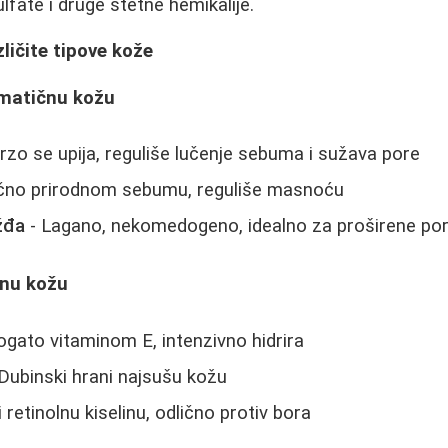
lfate i druge štetne hemikalije.
zličite tipove kože
ematičnu kožu
rzo se upija, reguliše lučenje sebuma i sužava pore
ično prirodnom sebumu, reguliše masnoću
žđa
- Lagano, nekomedogeno, idealno za proširene po
anu kožu
ogato vitaminom E, intenzivno hidrira
Dubinski hrani najsušu kožu
 retinolnu kiselinu, odlično protiv bora