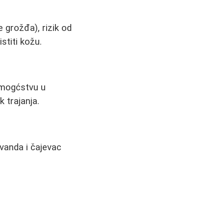
e grožđa), rizik od
istiti kožu.
 mogćstvu u
 trajanja.
avanda i čajevac