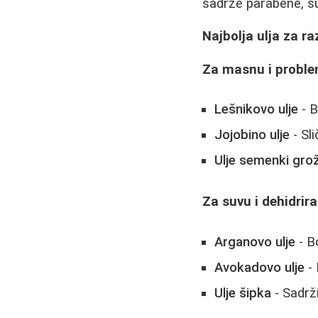
sadrže parabene, su
Najbolja ulja za ra
Za masnu i probl
Lešnikovo ulje
- B
Jojobino ulje
- Sl
Ulje semenki gro
Za suvu i dehidrir
Arganovo ulje
- B
Avokadovo ulje
- 
Ulje šipka
- Sadrži