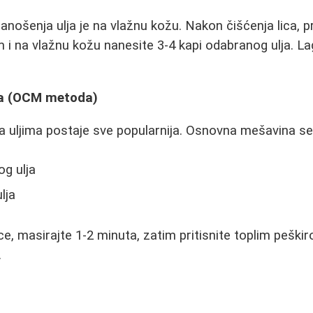
nanošenja ulja je na vlažnu kožu. Nakon čišćenja lica, 
 i na vlažnu kožu nanesite 3-4 kapi odabranog ulja. L
ima (OCM metoda)
a uljima postaje sve popularnija. Osnovna mešavina se 
g ulja
lja
ce, masirajte 1-2 minuta, zatim pritisnite toplim peški
.