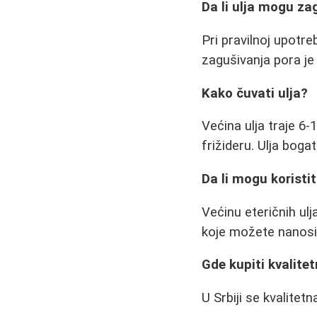
Da li ulja mogu za
Pri pravilnoj upotre
zagušivanja pora je m
Kako čuvati ulja?
Većina ulja traje 
frižideru. Ulja boga
Da li mogu koristit
Većinu eteričnih ul
koje možete nanositi
Gde kupiti kvalitet
U Srbiji se kvalitetn