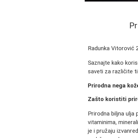
Pr
Radunka Vitorović
Saznajte kako koristi
saveti za različite 
Prirodna nega kože 
Zašto koristiti pr
Prirodna biljna ulja
vitaminima, mineral
je i pružaju izvanre