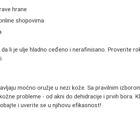
rave hrane
 online shopovima
a
a li je ulje hladno ceđeno i nerafinisano. Proverite rok
i.
tavljaju moćno oružje u nezi kože. Sa pravilnim izboro
žne probleme - od akni do dehidracije i prvih bora. Klju
robajte i uverite se u njihovu efikasnost!