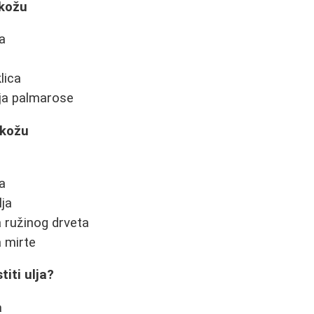
 kožu
a
lica
lja palmarose
 kožu
a
ja
a ružinog drveta
a mirte
titi ulja?
a