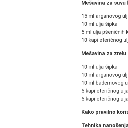
Mešavina za suvu
15 ml arganovog ulj
10 ml ulja šipka
5 ml ulja pšeničnih k
10 kapi eteričnog u
Mešavina za zrelu
10 ml ulja šipka
10 ml arganovog ulj
10 ml bademovog ul
5 kapi eteričnog ulj
5 kapi eteričnog ulj
Kako pravilno koris
Tehnika nanošenj