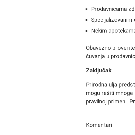
Prodavnicama zd
Specijalizovanim
Nekim apotekam
Obavezno proverite d
čuvanja u prodavnic
Zaključak
Prirodna ulja preds
mogu rešiti mnoge ko
pravilnoj primeni. P
Komentari