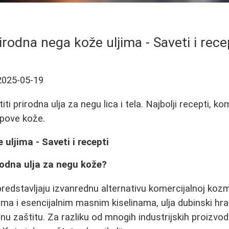
irodna nega kože uljima - Saveti i rece
2025-05-19
ti prirodna ulja za negu lica i tela. Najbolji recepti, kom
tipove kože.
uljima - Saveti i recepti
irodna ulja za negu kože?
 predstavljaju izvanrednu alternativu komercijalnoj koz
ima i esencijalnim masnim kiselinama, ulja dubinski hr
dnu zaštitu. Za razliku od mnogih industrijskih proizvod