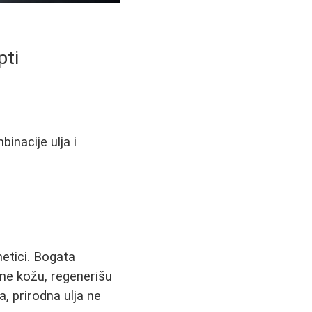
pti
binacije ulja i
metici. Bogata
ane kožu, regenerišu
a, prirodna ulja ne