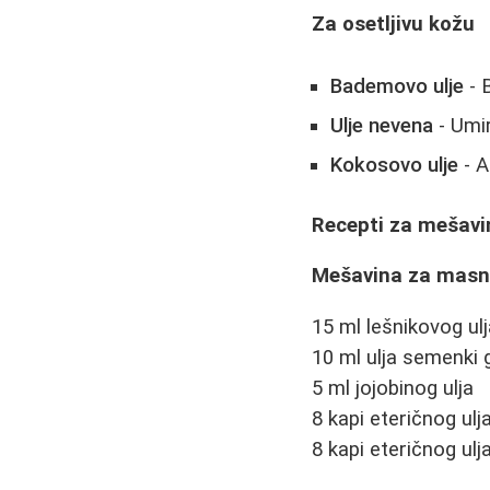
Za osetljivu kožu
Bademovo ulje
- B
Ulje nevena
- Umir
Kokosovo ulje
- A
Recepti za mešavin
Mešavina za masn
15 ml lešnikovog ul
10 ml ulja semenki
5 ml jojobinog ulja
8 kapi eteričnog u
8 kapi eteričnog ulj