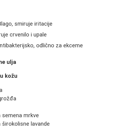
lago, smiruje iritacije
uje crvenilo i upale
ntibakterijsko, odlično za ekceme
e ulja
u kožu
ja
 grožđa
lja semena mrkve
a širokolisne lavande