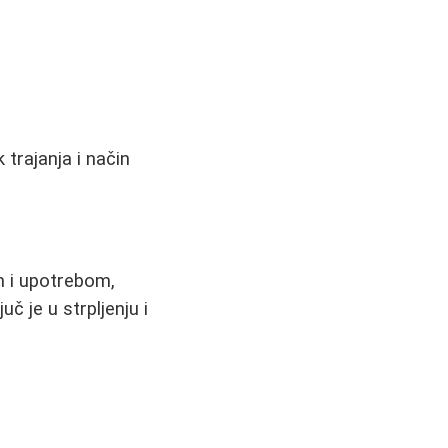
 trajanja i način
m i upotrebom,
č je u strpljenju i