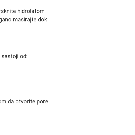
prsknite hidrolatom
agano masirajte dok
sastoji od:
rom da otvorite pore