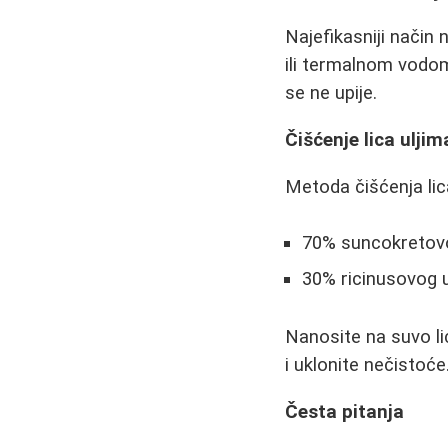
Najefikasniji način 
ili termalnom vodom
se ne upije.
Čišćenje lica ulj
Metoda čišćenja lic
70% suncokretovo
30% ricinusovog u
Nanosite na suvo li
i uklonite nečistoće
Česta pitanja