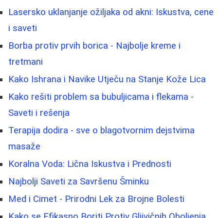
Lasersko uklanjanje ožiljaka od akni: Iskustva, cene
i saveti
Borba protiv prvih borica - Najbolje kreme i
tretmani
Kako Ishrana i Navike Utječu na Stanje Kože Lica
Kako rešiti problem sa bubuljicama i flekama -
Saveti i rešenja
Terapija dodira - sve o blagotvornim dejstvima
masaže
Koralna Voda: Lična Iskustva i Prednosti
Najbolji Saveti za Savršenu Šminku
Med i Cimet - Prirodni Lek za Brojne Bolesti
Kako se Efikasno Boriti Protiv Gljivičnih Oboljenja