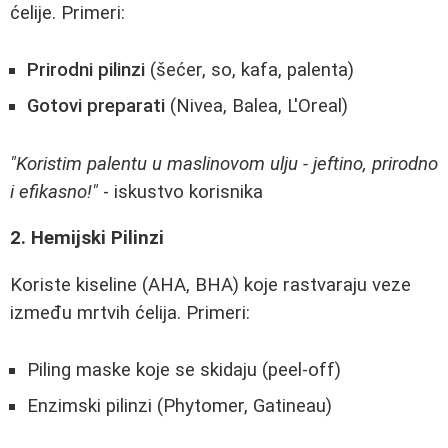
ćelije. Primeri:
Prirodni pilinzi
(šećer, so, kafa, palenta)
Gotovi preparati
(Nivea, Balea, L'Oreal)
"Koristim palentu u maslinovom ulju - jeftino, prirodno
i efikasno!"
- iskustvo korisnika
2. Hemijski Pilinzi
Koriste kiseline (AHA, BHA) koje rastvaraju veze
između mrtvih ćelija. Primeri:
Piling maske koje se skidaju (peel-off)
Enzimski pilinzi (Phytomer, Gatineau)