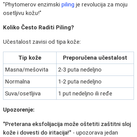
"Phytomerov enzimski
piling
je revolucija za moju
osetljivu kožu!"
Koliko Često Raditi Piling?
Učestalost zavisi od tipa kože:
Tip kože
Preporučena učestalost
Masna/mešovita
2-3 puta nedeljno
Normalna
1-2 puta nedeljno
Suva/osetljiva
1 put nedeljno ili ređe
Upozorenje:
"Preterana eksfolijacija može oštetiti zaštitni sloj
kože i dovesti do iritacija!"
- upozorava jedan