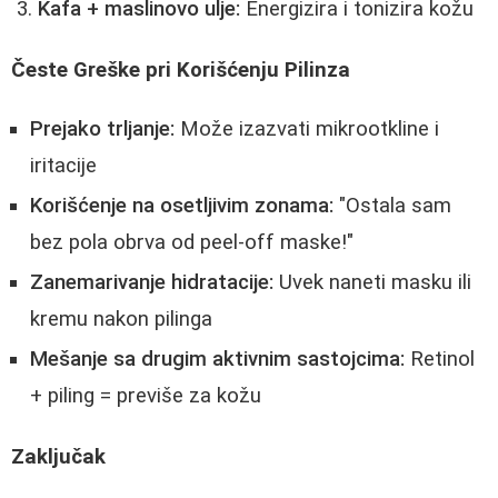
Kafa + maslinovo ulje:
Energizira i tonizira kožu
Česte Greške pri Korišćenju Pilinza
Prejako trljanje:
Može izazvati mikrootkline i
iritacije
Korišćenje na osetljivim zonama:
"Ostala sam
bez pola obrva od peel-off maske!"
Zanemarivanje hidratacije:
Uvek naneti masku ili
kremu nakon pilinga
Mešanje sa drugim aktivnim sastojcima:
Retinol
+ piling = previše za kožu
Zaključak