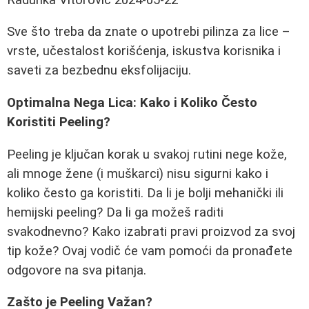
Sve što treba da znate o upotrebi pilinza za lice –
vrste, učestalost korišćenja, iskustva korisnika i
saveti za bezbednu eksfolijaciju.
Optimalna Nega Lica: Kako i Koliko Često
Koristiti Peeling?
Peeling je ključan korak u svakoj rutini nege kože,
ali mnoge žene (i muškarci) nisu sigurni kako i
koliko često ga koristiti. Da li je bolji mehanički ili
hemijski peeling? Da li ga možeš raditi
svakodnevno? Kako izabrati pravi proizvod za svoj
tip kože? Ovaj vodič će vam pomoći da pronađete
odgovore na sva pitanja.
Zašto je Peeling Važan?