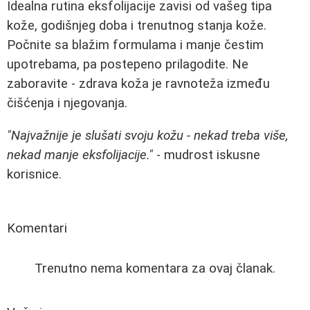
Idealna rutina eksfolijacije zavisi od vašeg tipa
kože, godišnjeg doba i trenutnog stanja kože.
Počnite sa blažim formulama i manje čestim
upotrebama, pa postepeno prilagodite. Ne
zaboravite - zdrava koža je ravnoteža između
čišćenja i njegovanja.
"Najvažnije je slušati svoju kožu - nekad treba više,
nekad manje eksfolijacije."
- mudrost iskusne
korisnice.
Komentari
Trenutno nema komentara za ovaj članak.