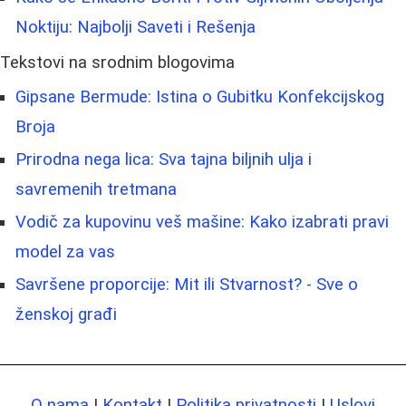
Noktiju: Najbolji Saveti i Rešenja
Tekstovi na srodnim blogovima
Gipsane Bermude: Istina o Gubitku Konfekcijskog
Broja
Prirodna nega lica: Sva tajna biljnih ulja i
savremenih tretmana
Vodič za kupovinu veš mašine: Kako izabrati pravi
model za vas
Savršene proporcije: Mit ili Stvarnost? - Sve o
ženskoj građi
O nama
|
Kontakt
|
Politika privatnosti
|
Uslovi