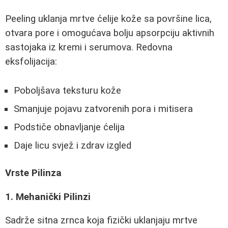
Peeling uklanja mrtve ćelije kože sa površine lica,
otvara pore i omogućava bolju apsorpciju aktivnih
sastojaka iz kremi i serumova. Redovna
eksfolijacija:
Poboljšava teksturu kože
Smanjuje pojavu zatvorenih pora i mitisera
Podstiče obnavljanje ćelija
Daje licu svjež i zdrav izgled
Vrste Pilinza
1. Mehanički Pilinzi
Sadrže sitna zrnca koja fizički uklanjaju mrtve