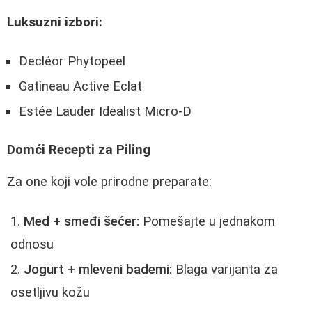
Luksuzni izbori:
Decléor Phytopeel
Gatineau Active Eclat
Estée Lauder Idealist Micro-D
Domći Recepti za Piling
Za one koji vole prirodne preparate:
Med + smeđi šećer:
Pomešajte u jednakom
odnosu
Jogurt + mleveni bademi:
Blaga varijanta za
osetljivu kožu