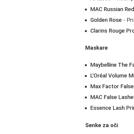
MAC Russian Re
Golden Rose
- Pr
Clarins Rouge Pr
Maskare
Maybelline The Fa
L'Oréal Volume Mi
Max Factor False
MAC False Lashe
Essence Lash Pr
Senke za oči