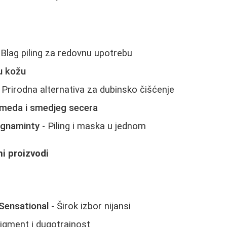
 Blag piling za redovnu upotrebu
u kožu
 Prirodna alternativa za dubinsko čišćenje
 meda i smedjeg secera
agnaminty
- Piling i maska u jednom
ni proizvodi
 Sensational
- Širok izbor nijansi
igment i dugotrajnost