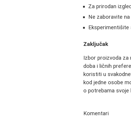
Za prirodan izgle
Ne zaboravite na 
Eksperimentišite 
Zaključak
Izbor proizvoda za n
doba i ličnih prefer
koristiti u svakodne
kod jedne osobe mož
o potrebama svoje 
Komentari