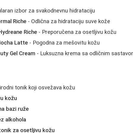
laran izbor za svakodnevnu hidrataciju
ermal Riche
- Odlična za hidrataciju suve kože
Hydreane Riche
- Preporučena za osetljivu kožu
Mocha Latte
- Pogodna za mešovitu kožu
auty Gel Cream
- Luksuzna krema sa odličnim sastav
irodni tonik koji osvežava kožu
ivu kožu
na bazi ruže
ez alkohola
onik za osetljivu kožu