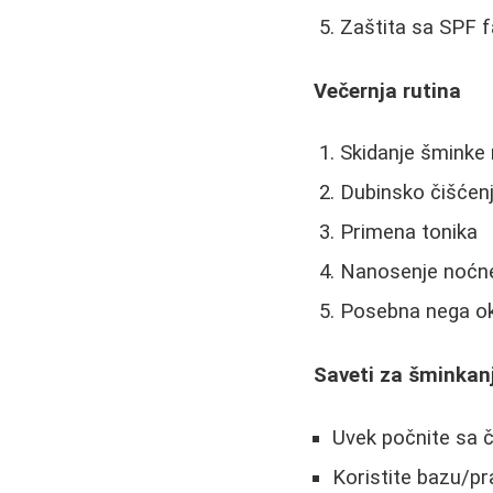
Zaštita sa SPF 
Večernja rutina
Skidanje šmink
Dubinsko čišćen
Primena tonika
Nanosenje noćne
Posebna nega ok
Saveti za šminkan
Uvek počnite sa 
Koristite bazu/p