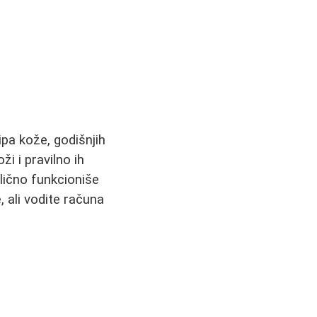
ipa kože, godišnjih
ži i pravilno ih
dlično funkcioniše
 ali vodite računa