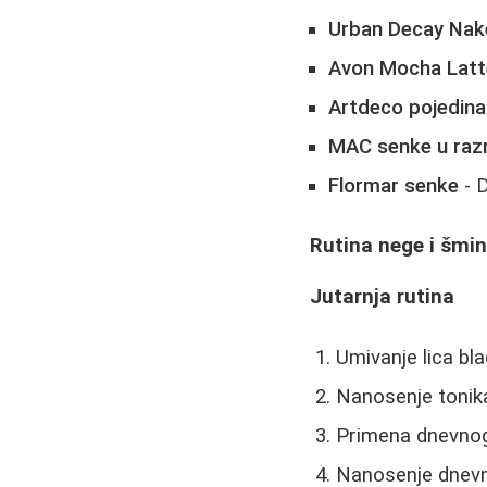
Urban Decay Nak
Avon Mocha Latt
Artdeco pojedin
MAC senke u raz
Flormar senke
- D
Rutina nege i šmi
Jutarnja rutina
Umivanje lica b
Nanosenje tonik
Primena dnevnog
Nanosenje dnev