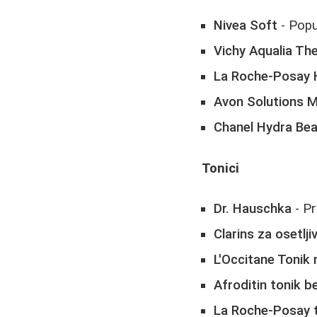
Nivea Soft
- Popu
Vichy Aqualia Th
La Roche-Posay 
Avon Solutions 
Chanel Hydra Be
Tonici
Dr. Hauschka
- Pr
Clarins za osetlj
L'Occitane Tonik 
Afroditin tonik b
La Roche-Posay t