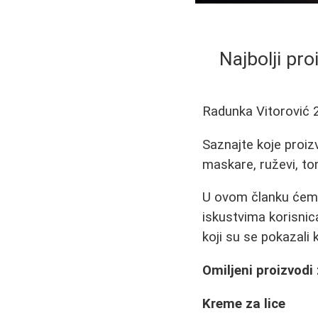
Najbolji pro
Radunka Vitorović
Saznajte koje proiz
maskare, ruževi, to
U ovom članku ćemo
iskustvima korisnic
koji su se pokazali k
Omiljeni proizvodi
Kreme za lice