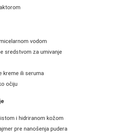
faktorom
e micelarnom vodom
je sredstvom za umivanje
 kreme ili seruma
o očiju
je
čistom i hidriranom kožom
rajmer pre nanošenja pudera