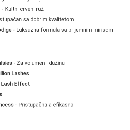
d
- Kultni crveni ruž
istupačan sa dobrim kvalitetom
odige
- Luksuzna formula sa prijemnim mirisom
lsies
- Za volumen i dužinu
llion Lashes
 Lash Effect
s
incess
- Pristupačna a efikasna