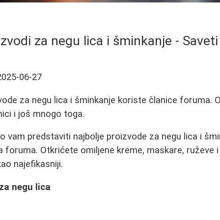
izvodi za negu lica i šminkanje - Savet
2025-06-27
vode za negu lica i šminkanje koriste članice foruma. O
nici i još mnogo toga.
 vam predstaviti najbolje proizvode za negu lica i šm
a foruma. Otkrićete omiljene kreme, maskare, ruževe 
ao najefikasniji.
 za negu lica