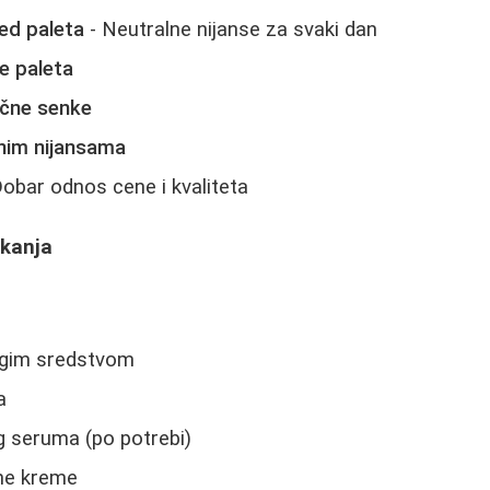
ed paleta
- Neutralne nijanse za svaki dan
e paleta
ačne senke
nim nijansama
obar odnos cene i kvaliteta
nkanja
lagim sredstvom
a
 seruma (po potrebi)
ne kreme