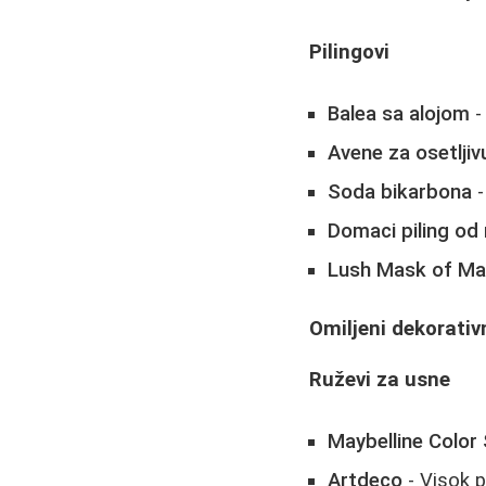
Pilingovi
Balea sa alojom
-
Avene za osetljiv
Soda bikarbona
-
Domaci piling od
Lush Mask of M
Omiljeni dekorativ
Ruževi za usne
Maybelline Color
Artdeco
- Visok p