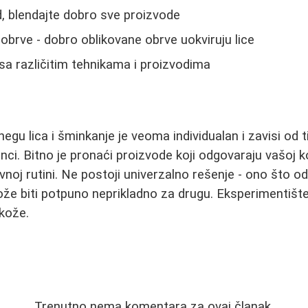
d, blendajte dobro sve proizvode
obrve - dobro oblikovane obrve uokviruju lice
sa različitim tehnikama i proizvodima
egu lica i šminkanje je veoma individualan i zavisi od t
enci. Bitno je pronaći proizvode koji odgovaraju vašoj ko
vnoj rutini. Ne postoji univerzalno rešenje - ono što o
e biti potpuno neprikladno za drugu. Eksperimentište,
kože.
Trenutno nema komentara za ovaj članak.