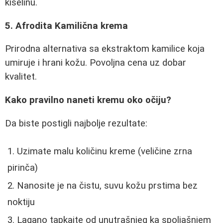
kiselinu.
5. Afrodita Kamilična krema
Prirodna alternativa sa ekstraktom kamilice koja
umiruje i hrani kožu. Povoljna cena uz dobar
kvalitet.
Kako pravilno naneti kremu oko očiju?
Da biste postigli najbolje rezultate:
Uzimate malu količinu kreme (veličine zrna
pirinča)
Nanosite je na čistu, suvu kožu prstima bez
noktiju
Lagano tapkajte od unutrašnjeg ka spoljašnjem