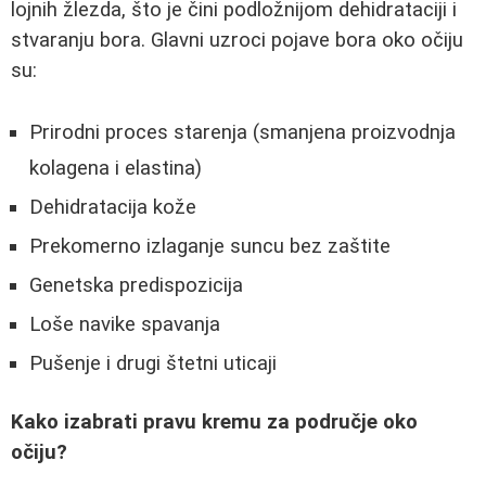
lojnih žlezda, što je čini podložnijom dehidrataciji i
stvaranju bora. Glavni uzroci pojave bora oko očiju
su:
Prirodni proces starenja (smanjena proizvodnja
kolagena i elastina)
Dehidratacija kože
Prekomerno izlaganje suncu bez zaštite
Genetska predispozicija
Loše navike spavanja
Pušenje i drugi štetni uticaji
Kako izabrati pravu kremu za područje oko
očiju?