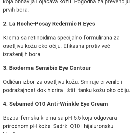
koja obnavlja i ojačava kožu. Pogodna za prevenciju
prvih bora.
2. La Roche-Posay Redermic R Eyes
Krema sa retinoidima specijalno formulirana za
osetljivu kožu oko očiju. Efikasna protiv već
izraženijih bora.
3. Bioderma Sensibio Eye Contour
Odličan izbor za osetljivu kožu. Smiruje crvenilo i
podražajnost dok hidrira i štiti tanku kožu oko očiju.
4. Sebamed Q10 Anti-Wrinkle Eye Cream
Bezparfemska krema sa pH 5.5 koja odgovara
prirodnom pH kože. Sadrži Q10 i hijaluronsku