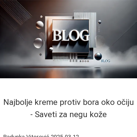
Najbolje kreme protiv bora oko očiju
- Saveti za negu kože
Radunka Vitorović
2025-03-12