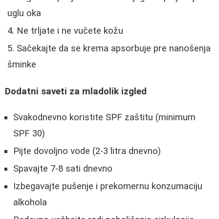
uglu oka
Ne trljate i ne vučete kožu
Sačekajte da se krema apsorbuje pre nanošenja
šminke
Dodatni saveti za mladolik izgled
Svakodnevno koristite SPF zaštitu (minimum
SPF 30)
Pijte dovoljno vode (2-3 litra dnevno)
Spavajte 7-8 sati dnevno
Izbegavajte pušenje i prekomernu konzumaciju
alkohola