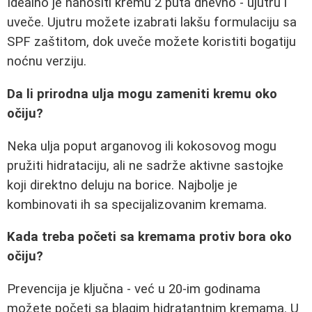
Idealno je nanositi kremu 2 puta dnevno - ujutru i
uveče. Ujutru možete izabrati lakšu formulaciju sa
SPF zaštitom, dok uveče možete koristiti bogatiju
noćnu verziju.
Da li prirodna ulja mogu zameniti kremu oko
očiju?
Neka ulja poput arganovog ili kokosovog mogu
pružiti hidrataciju, ali ne sadrže aktivne sastojke
koji direktno deluju na borice. Najbolje je
kombinovati ih sa specijalizovanim kremama.
Kada treba početi sa kremama protiv bora oko
očiju?
Prevencija je ključna - već u 20-im godinama
možete početi sa blagim hidratantnim kremama. U