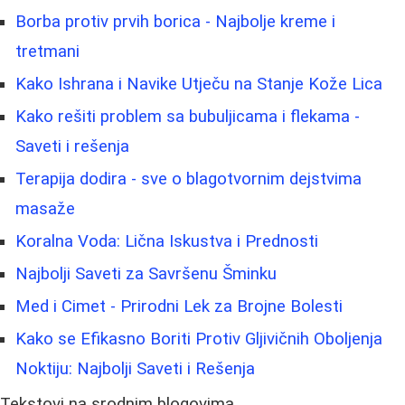
Borba protiv prvih borica - Najbolje kreme i
tretmani
Kako Ishrana i Navike Utječu na Stanje Kože Lica
Kako rešiti problem sa bubuljicama i flekama -
Saveti i rešenja
Terapija dodira - sve o blagotvornim dejstvima
masaže
Koralna Voda: Lična Iskustva i Prednosti
Najbolji Saveti za Savršenu Šminku
Med i Cimet - Prirodni Lek za Brojne Bolesti
Kako se Efikasno Boriti Protiv Gljivičnih Oboljenja
Noktiju: Najbolji Saveti i Rešenja
Tekstovi na srodnim blogovima