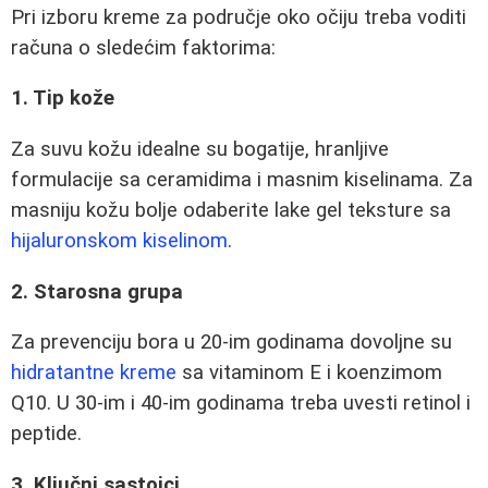
Pri izboru kreme za područje oko očiju treba voditi
računa o sledećim faktorima:
1. Tip kože
Za suvu kožu idealne su bogatije, hranljive
formulacije sa ceramidima i masnim kiselinama. Za
masniju kožu bolje odaberite lake gel teksture sa
hijaluronskom kiselinom
.
2. Starosna grupa
Za prevenciju bora u 20-im godinama dovoljne su
hidratantne kreme
sa vitaminom E i koenzimom
Q10. U 30-im i 40-im godinama treba uvesti retinol i
peptide.
3. Ključni sastojci