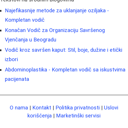
Najefikasnije metode za uklanjanje oziljaka -
Kompletan vodič
Konačan Vodič za Organizaciju Savršenog
Vjenčanja u Beogradu
Vodič kroz savršen kaput: Stil, boje, dužine i etički
izbori
Abdominoplastika - Kompletan vodič sa iskustvima
pacijenata
O nama
|
Kontakt
|
Politika privatnosti
|
Uslovi
korišćenja
|
Marketinški servisi