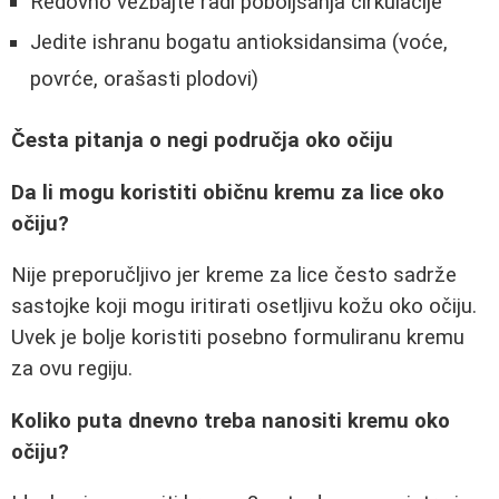
Redovno vežbajte radi poboljšanja cirkulacije
Jedite ishranu bogatu antioksidansima (voće,
povrće, orašasti plodovi)
Česta pitanja o negi područja oko očiju
Da li mogu koristiti običnu kremu za lice oko
očiju?
Nije preporučljivo jer kreme za lice često sadrže
sastojke koji mogu iritirati osetljivu kožu oko očiju.
Uvek je bolje koristiti posebno formuliranu kremu
za ovu regiju.
Koliko puta dnevno treba nanositi kremu oko
očiju?