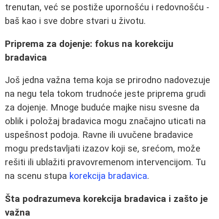
trenutan, već se postiže upornošću i redovnošću -
baš kao i sve dobre stvari u životu.
Priprema za dojenje: fokus na korekciju
bradavica
Još jedna važna tema koja se prirodno nadovezuje
na negu tela tokom trudnoće jeste priprema grudi
za dojenje. Mnoge buduće majke nisu svesne da
oblik i položaj bradavica mogu značajno uticati na
uspešnost podoja. Ravne ili uvučene bradavice
mogu predstavljati izazov koji se, srećom, može
rešiti ili ublažiti pravovremenom intervencijom. Tu
na scenu stupa
korekcija bradavica
.
Šta podrazumeva korekcija bradavica i zašto je
važna