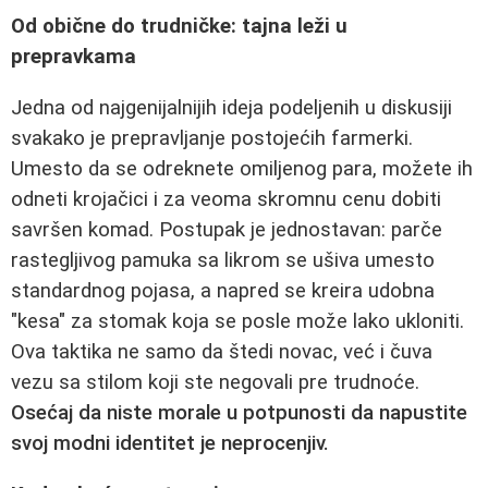
Od obične do trudničke: tajna leži u
prepravkama
Jedna od najgenijalnijih ideja podeljenih u diskusiji
svakako je prepravljanje postojećih farmerki.
Umesto da se odreknete omiljenog para, možete ih
odneti krojačici i za veoma skromnu cenu dobiti
savršen komad. Postupak je jednostavan: parče
rastegljivog pamuka sa likrom se ušiva umesto
standardnog pojasa, a napred se kreira udobna
"kesa" za stomak koja se posle može lako ukloniti.
Ova taktika ne samo da štedi novac, već i čuva
vezu sa stilom koji ste negovali pre trudnoće.
Osećaj da niste morale u potpunosti da napustite
svoj modni identitet je neprocenjiv.