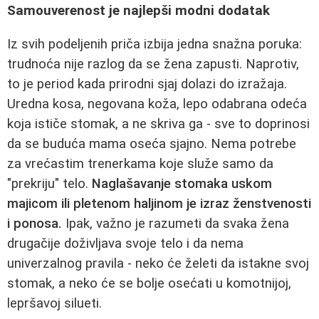
Samouverenost je najlepši modni dodatak
Iz svih podeljenih priča izbija jedna snažna poruka:
trudnoća nije razlog da se žena zapusti. Naprotiv,
to je period kada prirodni sjaj dolazi do izražaja.
Uredna kosa, negovana koža, lepo odabrana odeća
koja ističe stomak, a ne skriva ga - sve to doprinosi
da se buduća mama oseća sjajno. Nema potrebe
za vrećastim trenerkama koje služe samo da
"prekriju" telo.
Naglašavanje stomaka uskom
majicom ili pletenom haljinom je izraz ženstvenosti
i ponosa.
Ipak, važno je razumeti da svaka žena
drugačije doživljava svoje telo i da nema
univerzalnog pravila - neko će želeti da istakne svoj
stomak, a neko će se bolje osećati u komotnijoj,
lepršavoj silueti.