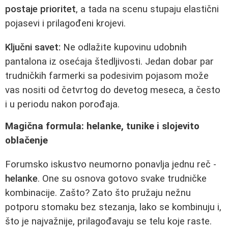
postaje prioritet
, a tada na scenu stupaju elastični
pojasevi i prilagođeni krojevi.
Ključni savet:
Ne odlažite kupovinu udobnih
pantalona iz osećaja štedljivosti. Jedan dobar par
trudničkih farmerki sa podesivim pojasom može
vas nositi od četvrtog do devetog meseca, a često
i u periodu nakon porođaja.
Magična formula: helanke, tunike i slojevito
oblačenje
Forumsko iskustvo neumorno ponavlja jednu reč -
helanke
. One su osnova gotovo svake trudničke
kombinacije. Zašto? Zato što pružaju nežnu
potporu stomaku bez stezanja, lako se kombinuju i,
što je najvažnije, prilagođavaju se telu koje raste.