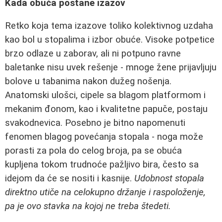
Kada obuća postane izazov
Retko koja tema izazove toliko kolektivnog uzdaha
kao bol u stopalima i izbor obuće. Visoke potpetice
brzo odlaze u zaborav, ali ni potpuno ravne
baletanke nisu uvek rešenje - mnoge žene prijavljuju
bolove u tabanima nakon dužeg nošenja.
Anatomski ulošci, cipele sa blagom platformom i
mekanim đonom, kao i kvalitetne papuče, postaju
svakodnevica. Posebno je bitno napomenuti
fenomen blagog povećanja stopala - noga može
porasti za pola do celog broja, pa se obuća
kupljena tokom trudnoće pažljivo bira, često sa
idejom da će se nositi i kasnije.
Udobnost stopala
direktno utiče na celokupno držanje i raspoloženje,
pa je ovo stavka na kojoj ne treba štedeti.