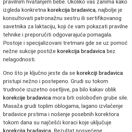
pravilnim hvatanjem bebe. Ukoliko vas zanima kako
izgleda konkretna
korekcija bradavica
, najbolje je
konsultovati patronažnu sestru ili sertifikovanog
savetnika za laktaciju, koji će vam pokazati pravilne
tehnike i preporučiti odgovarajuća pomagala.
Postoje i specijalizovani tretmani gde se uz pomoć
nežne sukcije postiže
korekcija bradavica
bez
nelagodnosti.
Ono što je ključno jeste da se
korekciji bradavica
pristupi nežno i postepeno. Grudi su tokom
trudnoće izuzetno osetljive, pa bilo kakav oblik
korekcije bradavica
mora biti oslobođen grube sile.
Masaža grudi toplim oblogama, lagano izvlačenje
bradavice prstima i nošenje posebnih korektora
tokom dana su najčešći koraci koje uključuje
korekcija bradavica
. Rezultat posvećene