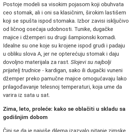
Postoje modeli sa visokim pojasom koji obuhvata
ceo stomak, ali i oni sa klasičnim, širokim lastišem
koji se spušta ispod stomaka. Izbor zavisi isključivo
od ličnog osećaja udobnosti. Tunike, dugačke
majice i džemperi su drugi šampionski komadi.
Idealne su one koje su krojene ispod grudi i padaju
u obliku slova A, jer ne opterećuju stomak i daju
dovoljno materijala za rast.
Slojevi su najbolji
prijatelj trudnice
- kardigan, sako ili dugački vuneni
džemper preko pamučne majice omogućavaju lako
prilagođavanje telesnoj temperaturi, koja ume da
varira iz sata u sat.
Zima, leto, proleće: kako se oblačiti u skladu sa
godišnjim dobom
Čini se da je najviše dilema izazvalo pitanje zimske