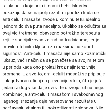
relaksacija koja prija i mami i bebi. Iskustva
pokazuju da se najbolji rezultati postižu kada se
anti celulit masaže izvode u kontinuitetu, idealno
jednom do dva puta nedeljno. Ukoliko se odlučite za
ovaj vid tretmana, obavezno potražite terapeuta
koji je specijalizovan za rad sa trudnicama, jer je
pravilna tehnika ključna za maksimalnu korist i
sigurnost. Anti-celulit masaža nije samo kozmetički
luksuz, već i način da se povežete sa svojim telom
u periodu kada ono prolazi kroz najintenzivnije
promene. Uz sve to, anti-celulit masaži se pripisuje
i blagotvoran uticaj na prevenciju strija, što je još
jedan razlog više da je uvrstite u svoju rutinu nege.
Kombinacija anti-celulit masažom i svakodnevnog
laganog istezanja daje neverovatne rezultate u
održavanju vitalnosti i pokretljivosti zglobova. Nije