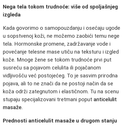
Nega tela tokom trudnoće: više od spoljašnjeg
izgleda
Kada govorimo o samopouzdanju i osećaju ugode
u sopstvenoj koži, ne možemo zaobići temu nege
tela. Hormonske promene, zadržavanje vode i
povećanje telesne mase utiču na teksturu i izgled
kože. Mnoge žene se tokom trudnoće prvi put
susreću sa pojavom celulita ili pojačanom
vidljivošću već postojećeg. To je sasvim prirodna
pojava, ali to ne znači da ne postoji način da se
koža održi zategnutom i elastičnom. Tu na scenu
stupaju specijalizovani tretmani poput
anticelulit
masaže
.
Prednosti anticelulit masaže u drugom stanju