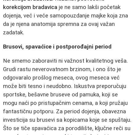
korekcijom bradavica
je ne samo lakši početak
dojenja, već i veće samopouzdanje majke koja zna
da je njena anatomija spremna za ovaj važan
zadatak.
Brusovi, spavaćice i postporođajni period
Ne smemo zaboraviti ni važnost kvalitetnog veša.
Grudi rastu neverovatnom brzinom, i ono što je
odgovaralo prošlog meseca, ovog meseca već
može biti tesno i neudobno. Iskustva preporučuju
sportske, bešavne bruseve od pamuka, koji se
mogu naći po pristupačnim cenama, a koji pružaju
fantastičnu potporu. Za period dojenja, obavezna
investicija su brusevi sa kopicama koje se spuštaju.
Što se tiče spavaćica za porodilište, ključne reči su