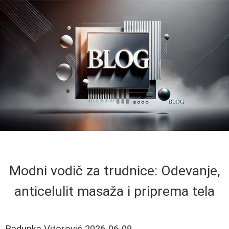
Modni vodič za trudnice: Odevanje,
anticelulit masaža i priprema tela
Radunka Vitorović
2026-06-09