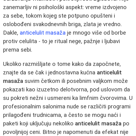
zanemarljiv ni psihološki aspekt: vreme izdvojeno
za sebe, tokom kojeg ste potpuno opušteni i
oslobođeni svakodnevnih briga, zlata je vredno.
Dakle,
anticelulit masaža
je mnogo više od borbe
protiv celulita - to je ritual nege, pažnje i ljubavi
prema sebi.
Ukoliko razmišljate o tome kako da započnete,
znajte da se čak i jednostavna kućna
anticelulit
masaža
suvim četkom ili posebnim valjkom može
pokazati kao izuzetno delotvorna, pod uslovom da
su pokreti nežni i usmereni ka limfnim čvorovima. U
profesionalnim salonima nude se različiti programi
prilagođeni trudnicama, a često se mogu naći i
paketi koji uključuju nekoliko
anticelulit masaža
po
povoljnijoj ceni. Bitno je napomenuti da efekat nije