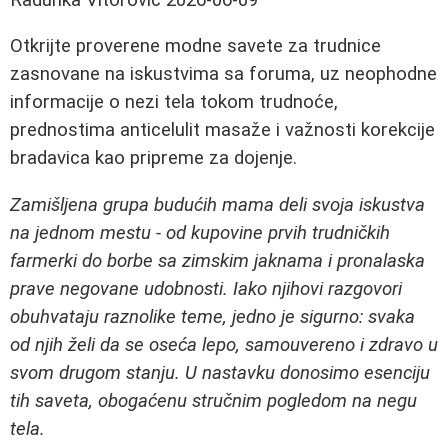
Otkrijte proverene modne savete za trudnice
zasnovane na iskustvima sa foruma, uz neophodne
informacije o nezi tela tokom trudnoće,
prednostima anticelulit masaže i važnosti korekcije
bradavica kao pripreme za dojenje.
Zamišljena grupa budućih mama deli svoja iskustva
na jednom mestu - od kupovine prvih trudničkih
farmerki do borbe sa zimskim jaknama i pronalaska
prave negovane udobnosti. Iako njihovi razgovori
obuhvataju raznolike teme, jedno je sigurno: svaka
od njih želi da se oseća lepo, samouvereno i zdravo u
svom drugom stanju. U nastavku donosimo esenciju
tih saveta, obogaćenu stručnim pogledom na negu
tela.