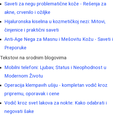
Saveti za negu problematične kože - Rešenja za
akne, crvenilo i ožiljke
Hijaluronska kiselina u kozmetičkoj nezi: Mitovi,
činjenice i praktični saveti
Anti-Age Nega za Masnu i Mešovitu Kožu - Saveti i
Preporuke
Tekstovi na srodnim blogovima
Mobilni telefoni: Ljubav, Status i Neophodnost u
Modernom Životu
Operacija klempavih ušiju - kompletan vodič kroz
pripremu, oporavak i cene
Vodič kroz svet lakova za nokte: Kako odabrati i
negovati šake