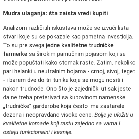
Mudra ulaganja: šta zaista vredi kupiti
Analizom različitih iskustava može se izvući lista
stvari koje su se pokazale kao pametna investicija.
To su pre svega
jedne kvalitetne trudničke
farmerke
sa širokim pamučnim pojasom koji se
može popuštati kako stomak raste. Zatim, nekoliko
pari helanki u neutralnim bojama - crnoj, sivoj, teget
- i barem dve do tri tunike koje se mogu nositi i
nakon trudnoće. Ono što je zajednički utisak jeste
da ne treba preterivati sa kupovinom namenske
„trudničke“ garderobe koja često ima zastarele
dezena i neopravdano visoke cene.
Bolje je uložiti u
kvalitetne komade koji rastu zajedno sa vama i
ostaju funkcionalni i kasnije.