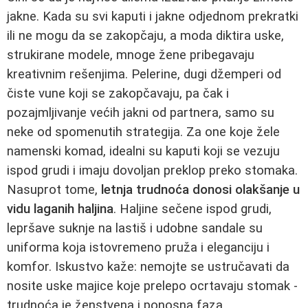
jakne. Kada su svi kaputi i jakne odjednom prekratki
ili ne mogu da se zakopčaju, a moda diktira uske,
strukirane modele, mnoge žene pribegavaju
kreativnim rešenjima. Pelerine, dugi džemperi od
čiste vune koji se zakopčavaju, pa čak i
pozajmljivanje većih jakni od partnera, samo su
neke od spomenutih strategija. Za one koje žele
namenski komad, idealni su kaputi koji se vezuju
ispod grudi i imaju dovoljan preklop preko stomaka.
Nasuprot tome,
letnja trudnoća donosi olakšanje u
vidu laganih haljina
. Haljine sečene ispod grudi,
lepršave suknje na lastiš i udobne sandale su
uniforma koja istovremeno pruža i eleganciju i
komfor. Iskustvo kaže: nemojte se ustručavati da
nosite uske majice koje prelepo ocrtavaju stomak -
trudnoća je ženstvena i ponosna faza.