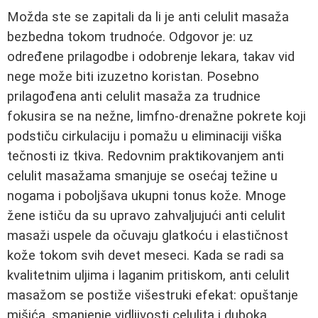
Možda ste se zapitali da li je anti celulit masaža
bezbedna tokom trudnoće. Odgovor je: uz
određene prilagodbe i odobrenje lekara, takav vid
nege može biti izuzetno koristan. Posebno
prilagođena anti celulit masaža za trudnice
fokusira se na nežne, limfno-drenažne pokrete koji
podstiču cirkulaciju i pomažu u eliminaciji viška
tečnosti iz tkiva. Redovnim praktikovanjem anti
celulit masažama smanjuje se osećaj težine u
nogama i poboljšava ukupni tonus kože. Mnoge
žene ističu da su upravo zahvaljujući anti celulit
masaži uspele da očuvaju glatkoću i elastičnost
kože tokom svih devet meseci. Kada se radi sa
kvalitetnim uljima i laganim pritiskom, anti celulit
masažom se postiže višestruki efekat: opuštanje
mišića, smanjenje vidljivosti celulita i duboka