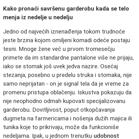
Kako pronaći savršenu garderobu kada se telo
menja iz nedelje u nedelju
Jedno od najvećih iznenađenja tokom trudnoće
jeste brzina kojom omiljeni komadi odeće postaju
tesni. Mnoge žene već u prvom tromesečju
primete da im standardne pantalone više ne prijaju,
iako se stomak još uvek jedva nazire. Osećaj
stezanja, posebno u predelu struka i stomaka, nije
samo neprijatan - on je signal tela da je vreme za
promenu pristupa oblačenju. Iskustva pokazuju da
nije neophodno odmah kupovati specijalizovanu
garderobu. Dovitljivost, poput otkopčavanja
dugmeta na farmericama i nošenja dužih majica ili
tunika koje to prikrivaju, može da funkcioniše
nedeljama. Ipak, u jednom trenutku
udobnost