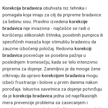
Korekcija bradavica
obuhvata niz tehnika i
pomagala koja imaju za cilj da pripreme bradavice
za bebinu sisu. Pravilno izvedena
korekcije
bradavica
nije invazivna - najčešće se radi o
korišćenju silikonskih štitnika, posebnih pumpica ili
specifičnih masaža koje stimulišu bradavicu da
zauzme izbočeniji položaj. Redovna
korekciji
bradavica
posvećuje se posebna pažnja u
poslednjem tromesečju, kada se telo intenzivno
priprema za dojenje. Zanimljivo je da mnoge žene
otkrivaju da upravo
korekcijom bradavica
mogu
izbeći frustracije i bolove u prvim danima nakon
porođaja. Iskustva savetnica za dojenje potvrđuju
da je
korekcija bradavica
jedna od najefikasnijih
mera prevencije problema sa zasecanjem i