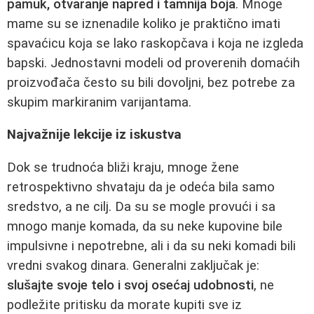
pamuk, otvaranje napred i tamnija boja
. Mnoge
mame su se iznenadile koliko je praktično imati
spavaćicu koja se lako raskopčava i koja ne izgleda
bapski. Jednostavni modeli od proverenih domaćih
proizvođača često su bili dovoljni, bez potrebe za
skupim markiranim varijantama.
Najvažnije lekcije iz iskustva
Dok se trudnoća bliži kraju, mnoge žene
retrospektivno shvataju da je odeća bila samo
sredstvo, a ne cilj. Da su se mogle provući i sa
mnogo manje komada, da su neke kupovine bile
impulsivne i nepotrebne, ali i da su neki komadi bili
vredni svakog dinara. Generalni zaključak je:
slušajte svoje telo i svoj osećaj udobnosti
, ne
podležite pritisku da morate kupiti sve iz