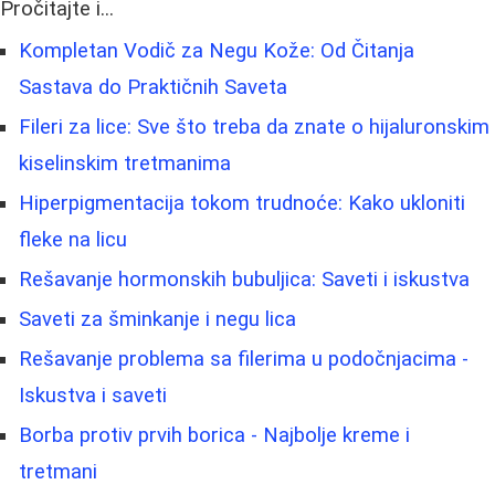
Pročitajte i...
Kompletan Vodič za Negu Kože: Od Čitanja
Sastava do Praktičnih Saveta
Fileri za lice: Sve što treba da znate o hijaluronskim
kiselinskim tretmanima
Hiperpigmentacija tokom trudnoće: Kako ukloniti
fleke na licu
Rešavanje hormonskih bubuljica: Saveti i iskustva
Saveti za šminkanje i negu lica
Rešavanje problema sa filerima u podočnjacima -
Iskustva i saveti
Borba protiv prvih borica - Najbolje kreme i
tretmani