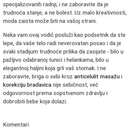
specijalizovanih radnji, i ne zaboravite da je
trudnoća stanje, a ne bolest. Uz malo kreativnosti,
moda zaista može biti na vašoj strani.
Neka vam ovaj vodič posluži kao podsetnik da ste
lepe, da vaše telo radi neverovatan posao i da je
svaki stadijum trudnoće prilika da zasijate - bilo u
pažljivo odabranoj tunici i helankama, bilo u
elegantnoj haljini koja grli vaš stomak. I ne
zaboravite, briga o sebi kroz
anticelulit masažu
i
korekciju bradavica
nije sebičnost, već
odgovornost prema sopstvenom zdravlju i
dobrobiti bebe koja dolazi.
Komentari