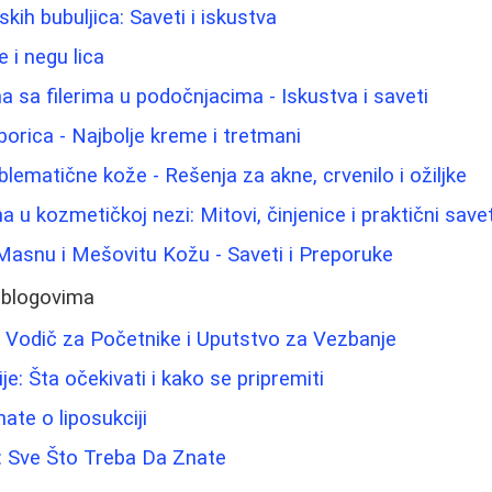
ih bubuljica: Saveti i iskustva
 i negu lica
 sa filerima u podočnjacima - Iskustva i saveti
borica - Najbolje kreme i tretmani
lematične kože - Rešenja za akne, crvenilo i ožiljke
na u kozmetičkoj nezi: Mitovi, činjenice i praktični savet
Masnu i Mešovitu Kožu - Saveti i Preporuke
 blogovima
 Vodič za Početnike i Uputstvo za Vezbanje
je: Šta očekivati i kako se pripremiti
ate o liposukciji
: Sve Što Treba Da Znate