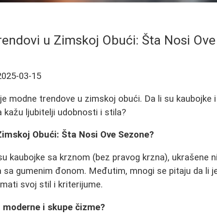
endovi u Zimskoj Obući: Šta Nosi Ov
2025-03-15
je modne trendove u zimskoj obući. Da li su kaubojke 
kažu ljubitelji udobnosti i stila?
Zimskoj Obući: Šta Nosi Ove Sezone?
su kaubojke sa krznom (bez pravog krzna), ukrašene ni
 sa gumenim đonom. Međutim, mnogi se pitaju da li je
imati svoj stil i kriterijume.
iti moderne i skupe čizme?