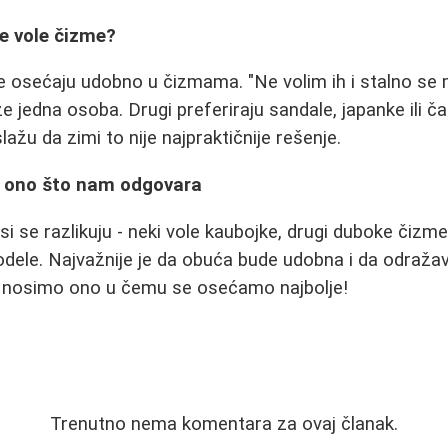
ne vole čizme?
e osećaju udobno u čizmama. "Ne volim ih i stalno se
e jedna osoba. Drugi preferiraju sandale, japanke ili 
lažu da zimi to nije najpraktičnije rešenje.
o ono što nam odgovara
i se razlikuju - neki vole kaubojke, drugi duboke čizme
le. Najvažnije je da obuća bude udobna i da odražava 
, nosimo ono u čemu se osećamo najbolje!
Trenutno nema komentara za ovaj članak.