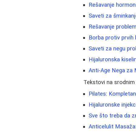
Rešavanje hormonsk
Saveti za šminkanje
Rešavanje problema
Borba protiv prvih 
Saveti za negu prob
Hijaluronska kiseli
Anti-Age Nega za 
Tekstovi na srodnim
Pilates: Kompletan
Hijaluronske injekci
Sve što treba da zn
Anticelulit Masaža