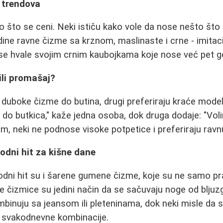
 trendova
to što se ceni. Neki ističu kako vole da nose nešto što
ine ravne čizme sa krznom, maslinaste i crne - imitacij
se hvale svojim crnim kaubojkama koje nose već pet g
ili promašaj?
duboke čizme do butina, drugi preferiraju kraće model
do butkica," kaže jedna osoba, dok druga dodaje: "Vo
im, neki ne podnose visoke potpetice i preferiraju rav
dni hit za kišne dane
dni hit su i šarene gumene čizme, koje su ne samo pr
 čizmice su jedini način da se sačuvaju noge od bljuzga
binuju sa jeansom ili pleteninama, dok neki misle da s
u svakodnevne kombinacije.