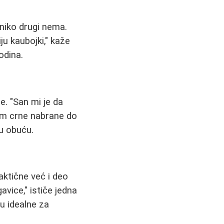
 niko drugi nema.
u kaubojki," kaže
odina.
e. "San mi je da
lim crne nabrane do
nu obuću.
aktične već i deo
vice," ističe jedna
u idealne za