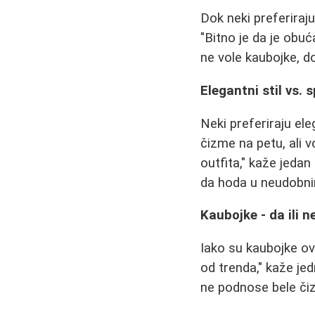
Dok neki preferiraju
"Bitno je da je obuć
ne vole kaubojke, d
Elegantni stil vs. 
Neki preferiraju ele
čizme na petu, ali 
outfita," kaže jeda
da hoda u neudobn
Kaubojke - da ili n
Iako su kaubojke ovo
od trenda," kaže je
ne podnose bele čiz