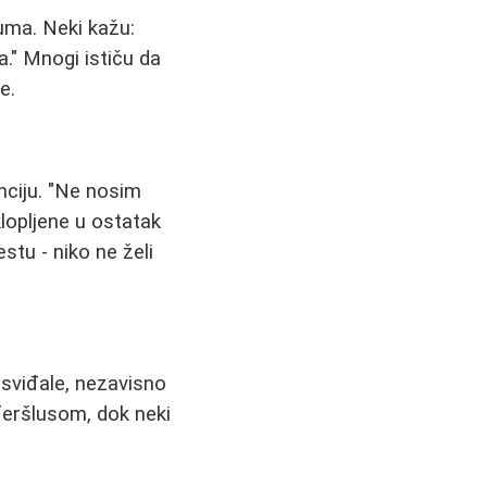
juma. Neki kažu:
a." Mnogi ističu da
e.
anciju. "Ne nosim
lopljene u ostatak
stu - niko ne želi
k sviđale, nezavisno
sferšlusom, dok neki