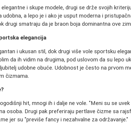
 elegantne i skupe modele, drugi se drže svojih kriteri
a udobna, a lepo je i ako je usput moderna i pristupačn
ok drugi smatraju da je braon boja dominantna ove zim
sportska elegancija
gantan i ukusan stil, dok drugi više vole sportsku eleg
volim da ih vidim na drugima, pod uslovom da su lepo uk
n ljubitelj udobne obuće. Udobnost je često na prvom me
im čizmama.
e?
godišnji hit, mnogi ih i dalje ne vole. "Meni su se uve
dna osoba. Drugi pak preferiraju pertlave čizme sa raj
me jer su "previše fancy i nezahvalne za održavanje."