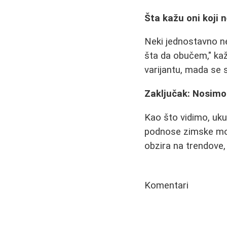
Šta kažu oni koji 
Neki jednostavno n
šta da obučem," kaž
varijantu, mada se s
Zaključak: Nosim
Kao što vidimo, ukus
podnose zimske mode
obzira na trendove
Komentari