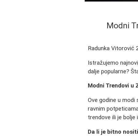
Modni Tr
Radunka Vitorović
Istražujemo najnovi
dalje popularne? Šta 
Modni Trendovi u 
Ove godine u modi 
ravnim potpeticama
trendove ili je bolje 
Da li je bitno nos