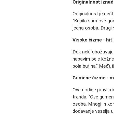
Originalnost iznad
Originalnost je neš
"Kupila sam ove god
jedna osoba. Drugi 
Visoke čizme - hit 
Dok neki obožavaju 
nabavim bele kožne 
pola butina." Međut
Gumene čizme - mo
Ove godine pravi mo
trenda. "Ove gumene
osoba. Mnogi ih kom
dodavanje veselja 