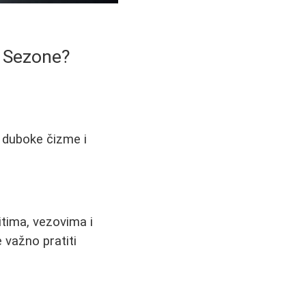
e Sezone?
i duboke čizme i
tima, vezovima i
 važno pratiti