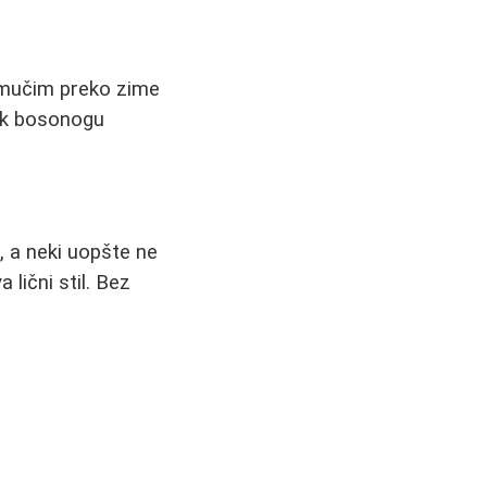
 mučim preko zime
čak bosonogu
, a neki uopšte ne
lični stil. Bez