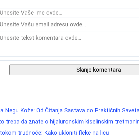
Slanje komentara
a Negu Kože: Od Čitanja Sastava do Praktičnih Savet
 što treba da znate o hijaluronskim kiselinskim tretman
tokom trudnoće: Kako ukloniti fleke na licu