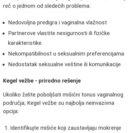
reč o jednom od sledećih problema:
Nedovoljna predigra i vaginalna vlažnost
Partnerove vlastite nesigurnosti ili fizičke
karakteristike
Nekompatibilnost u seksualnim preferencijama
Nedostatak seksualne veštine ili komunikacije
Kegel vežbe - prirodno rešenje
Ukoliko želite poboljšati mišićni tonus vaginalnog
područja, Kegel vežbe su najbolja neinvazivna
opcija:
Identifikujte mišiće koji zaustavljaju mokrenje