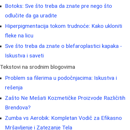
Botoks: Sve što treba da znate pre nego što
odlučite da ga uradite
Hiperpigmentacija tokom trudnoće: Kako ukloniti
fleke na licu
Sve što treba da znate o blefaroplastici kapaka -
Iskustva i saveti
Tekstovi na srodnim blogovima
Problem sa filerima u podočnjacima: Iskustva i
rešenja
Zašto Ne Mešati Kozmetičke Proizvode Različitih
Brendova?
Zumba vs Aerobik: Kompletan Vodič za Efikasno
Mršavljenje i Zatezanje Tela