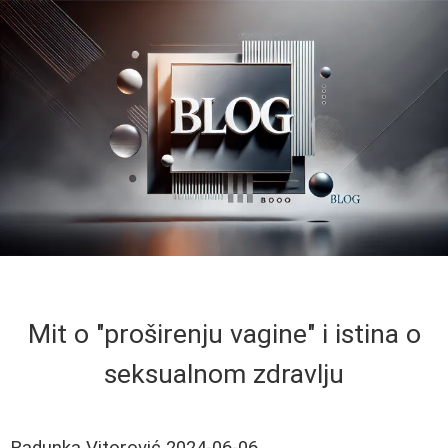
Mit o "proširenju vagine" i istina o
seksualnom zdravlju
Radunka Vitorović
2024-06-06