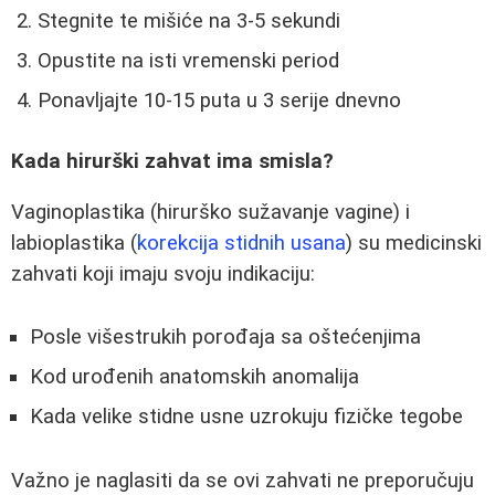
Stegnite te mišiće na 3-5 sekundi
Opustite na isti vremenski period
Ponavljajte 10-15 puta u 3 serije dnevno
Kada hirurški zahvat ima smisla?
Vaginoplastika (hirurško sužavanje vagine) i
labioplastika (
korekcija stidnih usana
) su medicinski
zahvati koji imaju svoju indikaciju:
Posle višestrukih porođaja sa oštećenjima
Kod urođenih anatomskih anomalija
Kada velike stidne usne uzrokuju fizičke tegobe
Važno je naglasiti da se ovi zahvati ne preporučuju