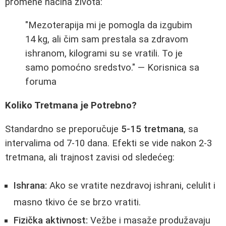
promene načina života:
"Mezoterapija mi je pomogla da izgubim
14 kg, ali čim sam prestala sa zdravom
ishranom, kilogrami su se vratili. To je
samo pomoćno sredstvo." — Korisnica sa
foruma
Koliko Tretmana je Potrebno?
Standardno se preporučuje
5-15 tretmana
, sa
intervalima od 7-10 dana. Efekti se vide nakon 2-3
tretmana, ali trajnost zavisi od sledećeg:
Ishrana:
Ako se vratite nezdravoj ishrani, celulit i
masno tkivo će se brzo vratiti.
Fizička aktivnost:
Vežbe i masaže produžavaju