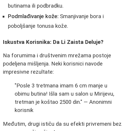
butinama ili podbradku.
Podmlađivanje kože:
Smanjivanje bora i
poboljšanje tonusa kože.
Iskustva Korisnika: Da Li Zaista Deluje?
Na forumima i društvenim mrežama postoje
podeljena mišljenja. Neki korisnici navode
impresivne rezultate:
"Posle 3 tretmana imam 6 cm manje u
obimu butina! Išla sam u salon u Mirijevu,
tretman je koštao 2500 din." — Anonimni
korisnik
Međutim, drugi ističu da su efekti privremeni bez