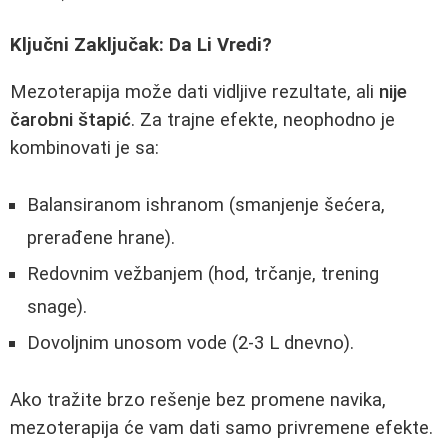
Ključni Zaključak: Da Li Vredi?
Mezoterapija može dati vidljive rezultate, ali
nije
čarobni štapić
. Za trajne efekte, neophodno je
kombinovati je sa:
Balansiranom ishranom (smanjenje šećera,
prerađene hrane).
Redovnim vežbanjem (hod, trčanje, trening
snage).
Dovoljnim unosom vode (2-3 L dnevno).
Ako tražite brzo rešenje bez promene navika,
mezoterapija će vam dati samo privremene efekte.