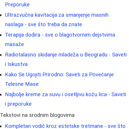
Preporuke
Ultrazvučna kavitacija za smanjenje masnih
naslaga - sve što treba da znate
Terapija dodira - sve o blagotvornim dejstvima
masaže
Radiotalasno skidanje mladeža u Beogradu - Saveti
i Iskustva
Kako Se Ugojiti Prirodno: Saveti za Povećanje
Telesne Mase
Najbolje kreme za suvu i osetljivu kožu lica - Saveti
i preporuke
Tekstovi na srodnim blogovima
Kompletan vodič kroz estetske tretmane - sve što