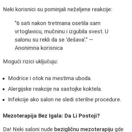
Neki korisnici su pominjali neželjene reakcije:
"6 sati nakon tretmana osetila sam
vrtoglavicu, mučninu i izgubila svest. U
salonu su rekli da se 'dešava'." —
Anonimna korisnica
Mogući rizici uključuju:
Modrice i otok na mestima uboda.
Alergijske reakcije na sastojke koktela.
Infekcije ako salon ne sledi sterilne procedure.
Mezoterapija Bez Igala: Da Li Postoji?
Da! Neki saloni nude
bezigličnu mezoterapiju
gde