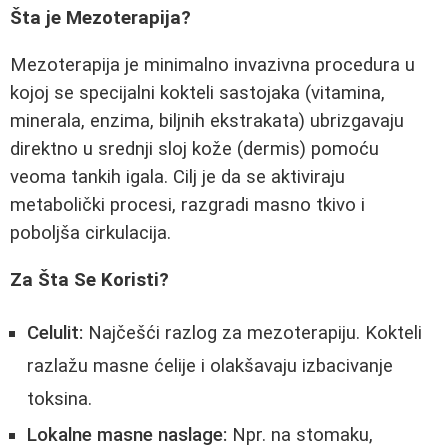
Šta je Mezoterapija?
Mezoterapija je minimalno invazivna procedura u
kojoj se specijalni kokteli sastojaka (vitamina,
minerala, enzima, biljnih ekstrakata) ubrizgavaju
direktno u srednji sloj kože (dermis) pomoću
veoma tankih igala. Cilj je da se aktiviraju
metabolički procesi, razgradi masno tkivo i
poboljša cirkulacija.
Za Šta Se Koristi?
Celulit:
Najčešći razlog za mezoterapiju. Kokteli
razlažu masne ćelije i olakšavaju izbacivanje
toksina.
Lokalne masne naslage:
Npr. na stomaku,