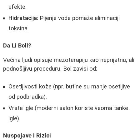
efekte.
Hidratacija:
Pijenje vode pomaže eliminaciji
toksina.
Da Li Boli?
Većina ljudi opisuje mezoterapiju kao neprijatnu, ali
podnošljivu proceduru. Bol zavisi od:
Osetljivosti kože (npr. butine su manje osetljive
od podbradka).
Vrste igle (moderni salon koriste veoma tanke
igle).
Nuspojave i Rizici