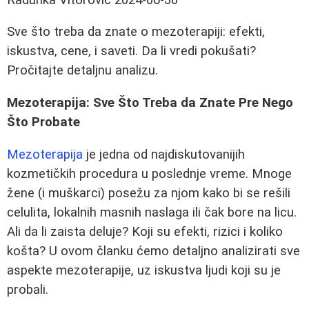
Sve što treba da znate o mezoterapiji: efekti,
iskustva, cene, i saveti. Da li vredi pokušati?
Pročitajte detaljnu analizu.
Mezoterapija: Sve Što Treba da Znate Pre Nego
Što Probate
Mezoterapija
je jedna od najdiskutovanijih
kozmetičkih procedura u poslednje vreme. Mnoge
žene (i muškarci) posežu za njom kako bi se rešili
celulita, lokalnih masnih naslaga ili čak bore na licu.
Ali da li zaista deluje? Koji su efekti, rizici i koliko
košta? U ovom članku ćemo detaljno analizirati sve
aspekte mezoterapije, uz iskustva ljudi koji su je
probali.