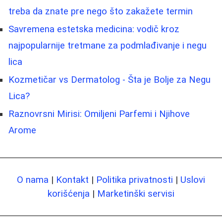
treba da znate pre nego što zakažete termin
Savremena estetska medicina: vodič kroz
najpopularnije tretmane za podmlađivanje i negu
lica
Kozmetičar vs Dermatolog - Šta je Bolje za Negu
Lica?
Raznovrsni Mirisi: Omiljeni Parfemi i Njihove
Arome
O nama
|
Kontakt
|
Politika privatnosti
|
Uslovi
korišćenja
|
Marketinški servisi