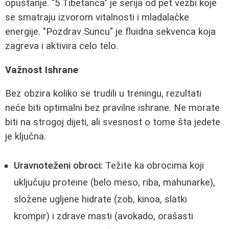
opuštanje. "5 Tibetanca" je serija od pet vežbi koje
se smatraju izvorom vitalnosti i mladalačke
energije. "Pozdrav Suncu" je fluidna sekvenca koja
zagreva i aktivira celo telo.
Važnost Ishrane
Bez obzira koliko se trudili u treningu, rezultati
neće biti optimalni bez pravilne ishrane. Ne morate
biti na strogoj dijeti, ali svesnost o tome šta jedete
je ključna.
Uravnoteženi obroci:
Težite ka obrocima koji
uključuju proteine (belo meso, riba, mahunarke),
složene ugljene hidrate (zob, kinoa, slatki
krompir) i zdrave masti (avokado, orašasti