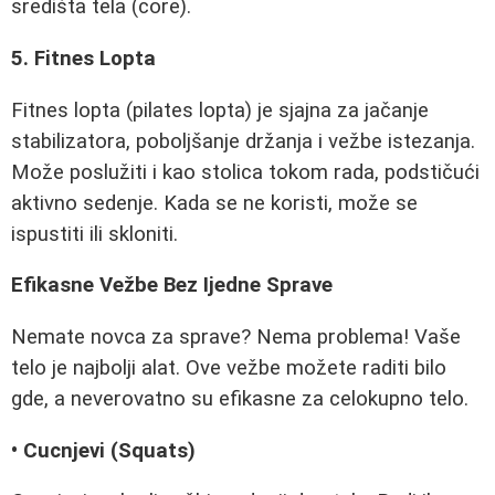
središta tela (core).
5. Fitnes Lopta
Fitnes lopta (pilates lopta) je sjajna za jačanje
stabilizatora, poboljšanje držanja i vežbe istezanja.
Može poslužiti i kao stolica tokom rada, podstičući
aktivno sedenje. Kada se ne koristi, može se
ispustiti ili skloniti.
Efikasne Vežbe Bez Ijedne Sprave
Nemate novca za sprave? Nema problema! Vaše
telo je najbolji alat. Ove vežbe možete raditi bilo
gde, a neverovatno su efikasne za celokupno telo.
• Cucnjevi (Squats)