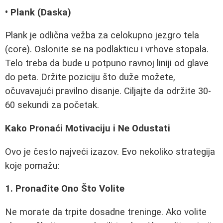
• Plank (Daska)
Plank je odlična vežba za celokupno jezgro tela
(core). Oslonite se na podlakticu i vrhove stopala.
Telo treba da bude u potpuno ravnoj liniji od glave
do peta. Držite poziciju što duže možete,
očuvavajući pravilno disanje. Ciljajte da održite 30-
60 sekundi za početak.
Kako Pronaći Motivaciju i Ne Odustati
Ovo je često najveći izazov. Evo nekoliko strategija
koje pomažu:
1. Pronađite Ono Što Volite
Ne morate da trpite dosadne treninge. Ako volite