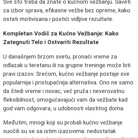
Sve što treba da znate o kućnom vežbanju. Saveti
za izbor sprava, efikasne vežbe bez opreme, kako
ostati motivisana i postići vidljive rezultate.
Kompletan Vodič za Kućno Vežbanje: Kako
Zategnuti Telo i Ostvariti Rezultate
U današnjem brzom svetu, pronaći vreme za
odlazak u teretanu ili na grupne treninge može biti
pravi izazov. Srećom, kućno vežbanje postaje sve
popularnija i pristupačnija alternativa. Ono ne samo
da štedi vreme i novac, već pruža i neverovatnu
fleksibilnost, omogućavajući vam da vežbate kad
god vam odgovara, u udobnosti vlastitog doma.
Međutim, mnogi koji su probali kućno vežbanje
suočili su se sa istim izazovima: nedostatak