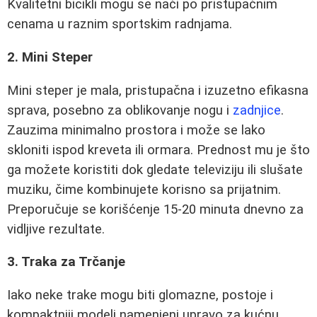
Kvalitetni bicikli mogu se naći po pristupačnim
cenama u raznim sportskim radnjama.
2. Mini Steper
Mini steper je mala, pristupačna i izuzetno efikasna
sprava, posebno za oblikovanje nogu i
zadnjice
.
Zauzima minimalno prostora i može se lako
skloniti ispod kreveta ili ormara. Prednost mu je što
ga možete koristiti dok gledate televiziju ili slušate
muziku, čime kombinujete korisno sa prijatnim.
Preporučuje se korišćenje 15-20 minuta dnevno za
vidljive rezultate.
3. Traka za Trčanje
Iako neke trake mogu biti glomazne, postoje i
kompaktniji modeli namenjeni upravo za kućnu