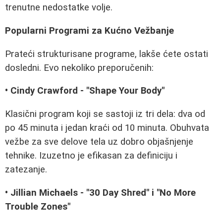
trenutne nedostatke volje.
Popularni Programi za Kućno Vežbanje
Prateći strukturisane programe, lakše ćete ostati
dosledni. Evo nekoliko preporučenih:
• Cindy Crawford - "Shape Your Body"
Klasični program koji se sastoji iz tri dela: dva od
po 45 minuta i jedan kraći od 10 minuta. Obuhvata
vežbe za sve delove tela uz dobro objašnjenje
tehnike. Izuzetno je efikasan za definiciju i
zatezanje.
• Jillian Michaels - "30 Day Shred" i "No More
Trouble Zones"