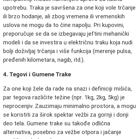
upotrebu. Traka je savršena za one koji vole trčanje
ili brzo hodanje, ali zbog vremena ili vremenskih
uslova ne mogu da to čine napolju. Pri kupovini,
preporučuje se da se izbegavaju jeftini mehanički
modeli i da se investira u električnu traku koja nudi
bolji doživljaj trčanja i više funkcija (merenje pulsa,
pređenih kilometara, nagib, itd.).
4. Tegovi i Gumene Trake
Za one koji žele da rade na snazi i definiciji mišića,
par tegova različite težine (npr. 1kg, 2kg, 5kg) je
neprocenjiv. Zauzimaju minimalno prostora, a mogu
se koristiti za širok spektar vežbi za gornji i donji
deo tela. Gumene trake su takođe odlična
alternativa, posebno za vežbe otpora i jačanje