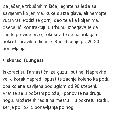
Za jačanje trbušnih mišića, legnite na leđa sa
savijenim koljenima. Ruke su iza glave, ali nemojte
vući vrat. Podižite gornji deo tela ka koljenima,
osećajući kontrakciju u trbuhu. Izbegavajte da
radite previše brzo; fokusirajte se na polagan
pokret i pravilno disanje. Radi 3 serije po 20-30
ponavljanja.
• Iskoraci (Lunges)
Iskoraci su fantastični za guzu i butine. Napravite
veliki korak napred i spustite zadnje koleno ka podu,
oba kolena savijena pod uglom od 90 stepeni.
Vratite se u početni položaj i ponovite na drugu
nogu. Možete ih raditi na mestu ili u pokretu. Radi 3
serije po 12-15 ponavljanja po nogi.