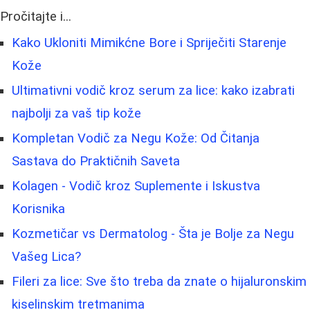
Pročitajte i...
Kako Ukloniti Mimikćne Bore i Spriječiti Starenje
Kože
Ultimativni vodič kroz serum za lice: kako izabrati
najbolji za vaš tip kože
Kompletan Vodič za Negu Kože: Od Čitanja
Sastava do Praktičnih Saveta
Kolagen - Vodič kroz Suplemente i Iskustva
Korisnika
Kozmetičar vs Dermatolog - Šta je Bolje za Negu
Vašeg Lica?
Fileri za lice: Sve što treba da znate o hijaluronskim
kiselinskim tretmanima