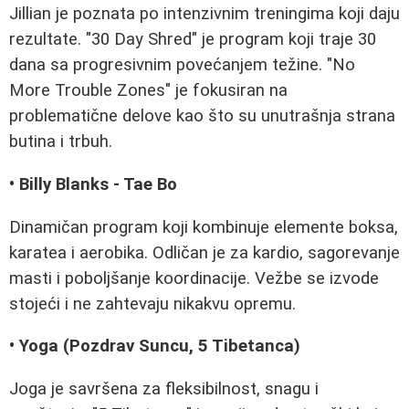
Jillian je poznata po intenzivnim treningima koji daju
rezultate. "30 Day Shred" je program koji traje 30
dana sa progresivnim povećanjem težine. "No
More Trouble Zones" je fokusiran na
problematične delove kao što su unutrašnja strana
butina i trbuh.
• Billy Blanks - Tae Bo
Dinamičan program koji kombinuje elemente boksa,
karatea i aerobika. Odličan je za kardio, sagorevanje
masti i poboljšanje koordinacije. Vežbe se izvode
stojeći i ne zahtevaju nikakvu opremu.
• Yoga (Pozdrav Suncu, 5 Tibetanca)
Joga je savršena za fleksibilnost, snagu i