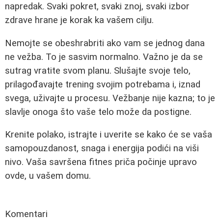
napredak. Svaki pokret, svaki znoj, svaki izbor
zdrave hrane je korak ka vašem cilju.
Nemojte se obeshrabriti ako vam se jednog dana
ne vežba. To je sasvim normalno. Važno je da se
sutrag vratite svom planu. Slušajte svoje telo,
prilagođavajte trening svojim potrebama i, iznad
svega, uživajte u procesu. Vežbanje nije kazna; to je
slavlje onoga što vaše telo može da postigne.
Krenite polako, istrajte i uverite se kako će se vaša
samopouzdanost, snaga i energija podići na viši
nivo. Vaša savršena fitnes priča počinje upravo
ovde, u vašem domu.
Komentari