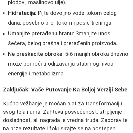
plodovi, maslinovo ulje).
Hidratacija:
Pijte dovoljno vode tokom celog
dana, posebno pre, tokom i posle treninga.
Umanjite prerađenu hranu:
Smanjite unos
šećera, belog brašna i prerađenih proizvoda.
Ne preskačite obroke:
5-6 manjih obroka dnevno
može pomoći u održavanju stabilnog nivoa
energije i metabolizma.
Zaključak: Vaše Putovanje Ka Boljoj Verziji Sebe
Kućno vežbanje je moćan alat za transformaciju
svog tela i uma. Zahteva posvećenost, strpljenje i
doslednost, ali nagrada je vredna truda. Zaboravite
na brze rezultate i fokusirajte se na postepeni