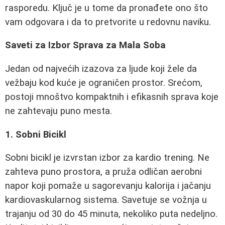
rasporedu. Ključ je u tome da pronađete ono što
vam odgovara i da to pretvorite u redovnu naviku.
Saveti za Izbor Sprava za Mala Soba
Jedan od najvećih izazova za ljude koji žele da
vežbaju kod kuće je ograničen prostor. Srećom,
postoji mnoštvo kompaktnih i efikasnih sprava koje
ne zahtevaju puno mesta.
1. Sobni Bicikl
Sobni bicikl je izvrstan izbor za kardio trening. Ne
zahteva puno prostora, a pruža odličan aerobni
napor koji pomaže u sagorevanju kalorija i jačanju
kardiovaskularnog sistema. Savetuje se vožnja u
trajanju od 30 do 45 minuta, nekoliko puta nedeljno.