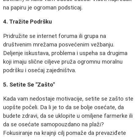
na papiru je ogroman podsticaj.
4. Tražite Podršku
Pridružite se internet foruma ili grupa na
društvenim mrežama posvećenim vežbanju.
Deljenje iskustava, problema i uspeha sa drugima
koji imaju slične ciljeve pruža ogromnu moralnu
podršku i osećaj zajedništva.
5. Setite Se "Zašto"
Kada vam nedostaje motivacije, setite se zašto ste
uopšte počeli. Da li je to da se bolje osećate, da
budete zdravi, da se uklopite u omiljene farmerke ili
da se osećate samopouzdano na plaži?
Fokusiranje na krajnji cilj pomaže da prevaziđete