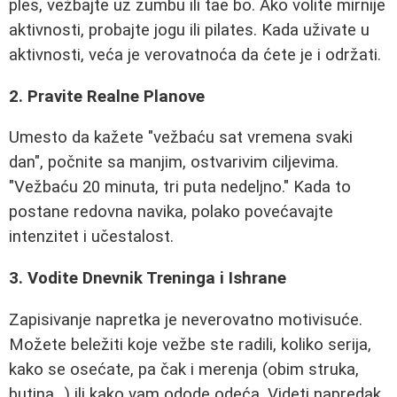
ples, vežbajte uz zumbu ili tae bo. Ako volite mirnije
aktivnosti, probajte jogu ili pilates. Kada uživate u
aktivnosti, veća je verovatnoća da ćete je i održati.
2. Pravite Realne Planove
Umesto da kažete "vežbaću sat vremena svaki
dan", počnite sa manjim, ostvarivim ciljevima.
"Vežbaću 20 minuta, tri puta nedeljno." Kada to
postane redovna navika, polako povećavajte
intenzitet i učestalost.
3. Vodite Dnevnik Treninga i Ishrane
Zapisivanje napretka je neverovatno motivisuće.
Možete beležiti koje vežbe ste radili, koliko serija,
kako se osećate, pa čak i merenja (obim struka,
butina...) ili kako vam odode odeća. Videti napredak