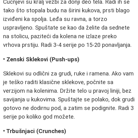
Cucnjevi su kralj vežbi za donji deo tela. Radi ih se
tako što stopala budu na širini kukova, prsti blago
izviđeni ka spolja. Leđa su ravna, a torzo
uspravljeno. Spuštate se kao da želite da sednete
na stolicu, paziteći da kolena ne izlaze preko
vrhova prstiju. Radi 3-4 serije po 15-20 ponavljanja.
• Zenski Sklekovi (Push-ups)
Sklekovi su odlični za grudi, ruke i ramena. Ako vam
je teško raditi klasične sklekove, počnite sa
verzijom na kolenima. Držite telo u pravoj liniji, bez
savijanja u kukovima. Spuštajte se polako, dok grudi
gotovo ne dodirnu pod, a zatim se podignite. Radi 3
serije po koliko god možete.
• Trbušnjaci (Crunches)