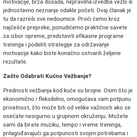
motivacije, brza dosada, nepravilna izvedba vežbi ili
jednostavno neznanje odakle početi. Ovaj članak je
tu da razreši sve nedoumice. Proći ćemo kroz
najčešće prepreke, ponudićemo praktične savete
za izbor opreme, predstaviti efikasne programe
treninga i podeliti strategije za održavanje
motivacije kako biste konačno ostvarili željene
rezultate.
Zašto Odabrati Kućno Vežbanje?
Prednosti vežbanja kod kuće su brojne. Osim što je
ekonomično i fleksibilno, omogućava vam potpunu
privatnost, što može biti od velike važnosti ako se
osećate nesigurno u grupnom okruženju. Možete
sami da birate muziku, tempo i vreme treninga,
prilagođavajući ga potpunosti svojim potrebama i