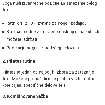
Joga nudi izvanredne pozicije za zatezanje celog
tela:
Ratnik 1, 2 i 3
- izvrsne za noge i zadnjicu
Stolica
- sedite zamišljeno naslonjeni na zid dok
možete izdržati
Podizanje nogu
- iz sedećeg položaja
2. Pilates rutina
Pilates je jedan od najboljih izbora za zatezanje
tela. Možete pronaći brojne pilates vežbe online
koje ciljaju specifične delove tela.
3. Kombinovane vežbe