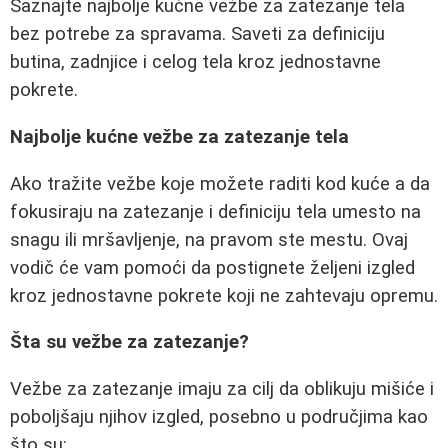
Saznajte najbolje kućne vežbe za zatezanje tela
bez potrebe za spravama. Saveti za definiciju
butina, zadnjice i celog tela kroz jednostavne
pokrete.
Najbolje kućne vežbe za zatezanje tela
Ako tražite vežbe koje možete raditi kod kuće a da
fokusiraju na zatezanje i definiciju tela umesto na
snagu ili mršavljenje, na pravom ste mestu. Ovaj
vodič će vam pomoći da postignete željeni izgled
kroz jednostavne pokrete koji ne zahtevaju opremu.
Šta su vežbe za zatezanje?
Vežbe za zatezanje imaju za cilj da oblikuju mišiće i
poboljšaju njihov izgled, posebno u područjima kao
što su: