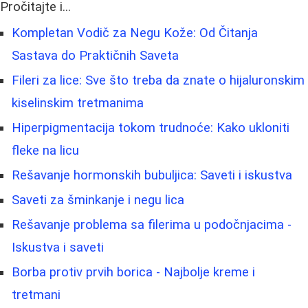
Pročitajte i...
Kompletan Vodič za Negu Kože: Od Čitanja
Sastava do Praktičnih Saveta
Fileri za lice: Sve što treba da znate o hijaluronskim
kiselinskim tretmanima
Hiperpigmentacija tokom trudnoće: Kako ukloniti
fleke na licu
Rešavanje hormonskih bubuljica: Saveti i iskustva
Saveti za šminkanje i negu lica
Rešavanje problema sa filerima u podočnjacima -
Iskustva i saveti
Borba protiv prvih borica - Najbolje kreme i
tretmani