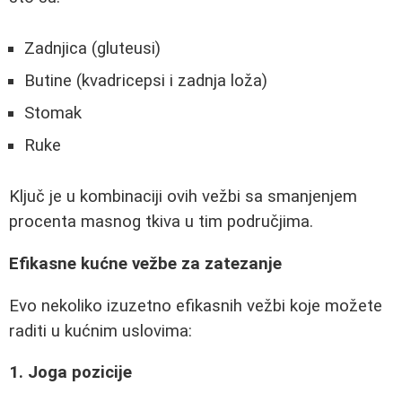
Zadnjica (gluteusi)
Butine (kvadricepsi i zadnja loža)
Stomak
Ruke
Ključ je u kombinaciji ovih vežbi sa smanjenjem
procenta masnog tkiva u tim područjima.
Efikasne kućne vežbe za zatezanje
Evo nekoliko izuzetno efikasnih vežbi koje možete
raditi u kućnim uslovima:
1. Joga pozicije