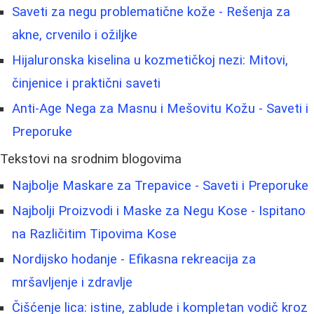
Saveti za negu problematične kože - Rešenja za
akne, crvenilo i ožiljke
Hijaluronska kiselina u kozmetičkoj nezi: Mitovi,
činjenice i praktični saveti
Anti-Age Nega za Masnu i Mešovitu Kožu - Saveti i
Preporuke
Tekstovi na srodnim blogovima
Najbolje Maskare za Trepavice - Saveti i Preporuke
Najbolji Proizvodi i Maske za Negu Kose - Ispitano
na Različitim Tipovima Kose
Nordijsko hodanje - Efikasna rekreacija za
mršavljenje i zdravlje
Čišćenje lica: istine, zablude i kompletan vodič kroz