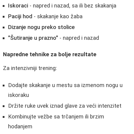
Iskoraci
- napred i nazad, sa ili bez skakanja
Paciji hod
- skakanje kao žaba
Dizanje nogu preko stolice
"Šutiranje u prazno"
- napred i nazad
Napredne tehnike za bolje rezultate
Za intenzivniji trening:
Dodajte skakanje u mestu sa izmenom nogu u
iskoraku
Držite ruke uvek iznad glave za veći intenzitet
Kombinujte vežbe sa trčanjem ili brzim
hodanjem