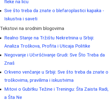
fleke na licu
Sve što treba da znate o blefaroplastici kapaka -
Iskustva i saveti
Tekstovi na srodnim blogovima
Realno Stanje na Tržištu Nekretnina u Srbiji:
Analiza Troškova, Profita i Uticaja Politike
Negovanje i Učvršćivanje Grudi: Sve Što Treba da
Znaš
Crkveno venčanje u Srbiji: Sve što treba da znate o
troškovima, pravilima i iskustvima
Mitovi o Gubitku Težine i Treningu: Šta Zaista Radi,
a Šta Ne