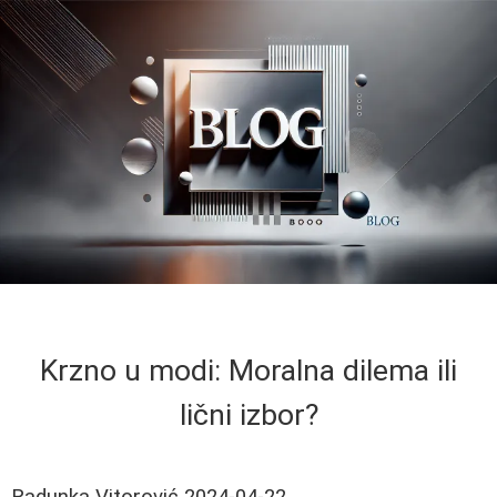
Krzno u modi: Moralna dilema ili
lični izbor?
Radunka Vitorović
2024-04-22