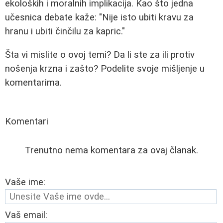
ekoloških i moralnih implikacija. Kao što jedna
učesnica debate kaže: "Nije isto ubiti kravu za
hranu i ubiti činčilu za kapric."
Šta vi mislite o ovoj temi? Da li ste za ili protiv
nošenja krzna i zašto? Podelite svoje mišljenje u
komentarima.
Komentari
Trenutno nema komentara za ovaj članak.
Vaše ime:
Vaš email: