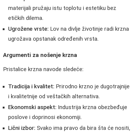
materijali pružaju istu toplotu i estetiku bez
etičkih dilema.
Ugrožene vrste:
Lov na divlje životinje radi krzna
ugrožava opstanak određenih vrsta.
Argumenti za nošenje krzna
Pristalice krzna navode sledeće:
Tradicija i kvalitet:
Prirodno krzno je dugotrajnije
i kvalitetnije od veštačkih alternativa.
Ekonomski aspekt:
Industrija krzna obezbeđuje
poslove i doprinosi ekonomiji.
Lični izbor:
Svako ima pravo da bira šta će nositi,