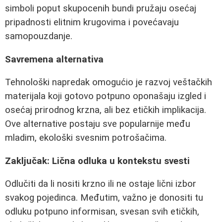
simboli poput skupocenih bundi pružaju osećaj
pripadnosti elitnim krugovima i povećavaju
samopouzdanje.
Savremena alternativa
Tehnološki napredak omogućio je razvoj veštačkih
materijala koji gotovo potpuno oponašaju izgled i
osećaj prirodnog krzna, ali bez etičkih implikacija.
Ove alternative postaju sve popularnije među
mladim, ekološki svesnim potrošačima.
Zaključak: Lična odluka u kontekstu svesti
Odlučiti da li nositi krzno ili ne ostaje lični izbor
svakog pojedinca. Međutim, važno je donositi tu
odluku potpuno informisan, svesan svih etičkih,