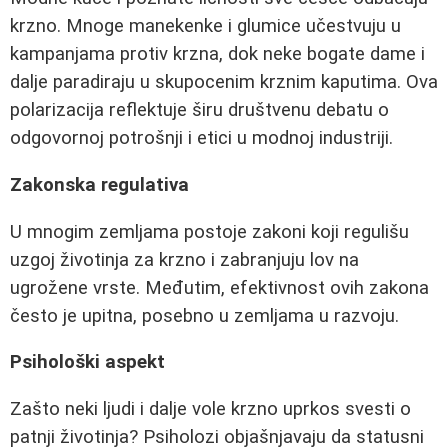
krzno. Mnoge manekenke i glumice učestvuju u
kampanjama protiv krzna, dok neke bogate dame i
dalje paradiraju u skupocenim krznim kaputima. Ova
polarizacija reflektuje širu društvenu debatu o
odgovornoj potrošnji i etici u modnoj industriji.
Zakonska regulativa
U mnogim zemljama postoje zakoni koji regulišu
uzgoj životinja za krzno i zabranjuju lov na
ugrožene vrste. Međutim, efektivnost ovih zakona
često je upitna, posebno u zemljama u razvoju.
Psihološki aspekt
Zašto neki ljudi i dalje vole krzno uprkos svesti o
patnji životinja? Psiholozi objašnjavaju da statusni