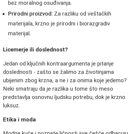
bez moralnog osuđivanja.
Prirodni proizvod:
Za razliku od veštačkih
materijala, krzno je prirodni i biorazgradiv
materijal.
Licemerje ili doslednost?
Jedan od ključnih kontraargumenta je pitanje
doslednosti - zašto se žalimo za životinjama
ubijenim zbog krzna, a ne i za onima koje jedemo?
Neki smatraju da je razlika u tome što meso
predstavlja osnovnu ljudsku potrebu, dok je krzno
luksuz.
Etika i moda
Modne kuće i poznate ličnosti sve češće odbacuju