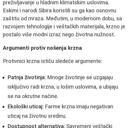
preživljavanje u hladnim klimatskim uslovima.
Eskimi i narodi Sibira koristili su ga kao osnovnu
zaštitu od mraza. Međutim, u modernom dobu, sa
razvojem tehnologije i veštačkih materijala, krzno je
postalo više modni izraz nego životna nužnost.
Argumenti protiv nošenja krzna
Protivnici krzna ističu sledeće argumente:
Patnja životinja:
Mnoge životinje se uzgajaju
isključivo radi krzna, u lošim uslovima, a ubijaju
se na okrutne načine.
Ekološki uticaj:
Farme krzna imaju negativan
uticaj na životnu sredinu.
Dostupnost alternativa:
Savremeni veštački