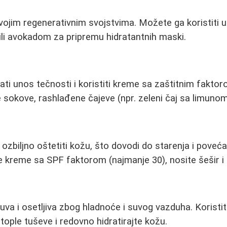
ojim regenerativnim svojstvima. Možete ga koristiti u
li avokadom za pripremu hidratantnih maski.
čati unos tečnosti i koristiti kreme sa zaštitnim fakto
e sokove, rashlađene čajeve (npr. zeleni čaj sa limunom
ozbiljno oštetiti kožu, što dovodi do starenja i poveća
 kreme sa SPF faktorom (najmanje 30), nosite šešir i 
uva i osetljiva zbog hladnoće i suvog vazduha. Koristi
tople tuševe i redovno hidratirajte kožu.