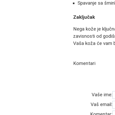
Spavanje sa šmi
Zaključak
Nega kože je ključna
zavisnosti od godiš
Vaša koža će vam bi
Komentari
Vaše ime:
Vaš email:
Komentar: