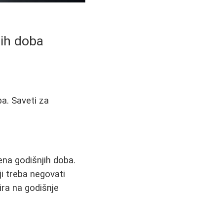
ih doba
a. Saveti za
na godišnjih doba.
ji treba negovati
ira na godišnje