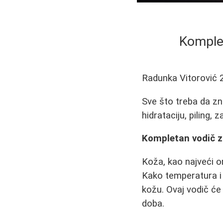
Komple
Radunka Vitorović
Sve što treba da zn
hidrataciju, piling,
Kompletan vodič z
Koža, kao najveći 
Kako temperatura i 
kožu. Ovaj vodič će
doba.