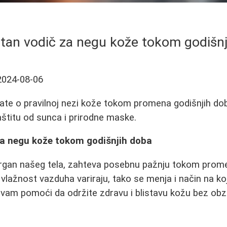
tan vodič za negu kože tokom godišnj
2024-08-06
ate o pravilnoj nezi kože tokom promena godišnjih dob
 zaštitu od sunca i prirodne maske.
a negu kože tokom godišnjih doba
organ našeg tela, zahteva posebnu pažnju tokom prome
vlažnost vazduha variraju, tako se menja i način na ko
 vam pomoći da održite zdravu i blistavu kožu bez obz