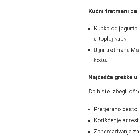
Kućni tretmani za
Kupka od jogurta:
u toploj kupki.
Uljni tretmani: Ma
kožu.
Najčešće greške u
Da biste izbegli oš
Pretjerano često p
Korišćenje agresi
Zanemarivanje za