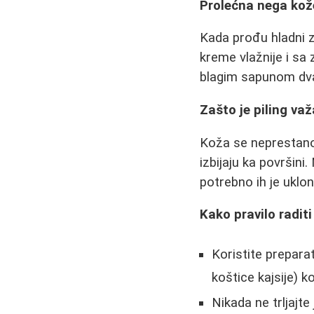
Prolećna nega kož
Kada prođu hladni z
kreme vlažnije i sa
blagim sapunom dva
Zašto je piling va
Koža se neprestano 
izbijaju ka površini.
potrebno ih je uklon
Kako pravilo raditi
Koristite prepara
koštice kajsije) 
Nikada ne trljajte