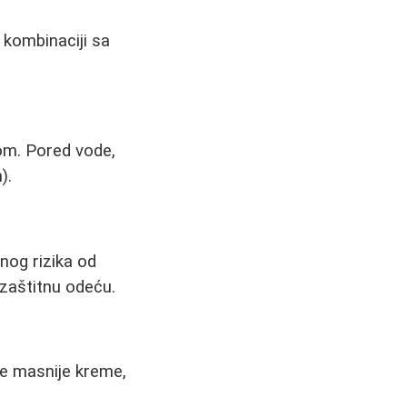
 kombinaciji sa
rom. Pored vode,
).
nog rizika od
zaštitnu odeću.
te masnije kreme,