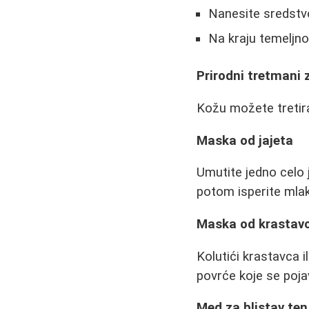
Nanesite sredstvo 
Na kraju temeljno
Prirodni tretmani 
Kožu možete tretira
Maska od jajeta
Umutite jedno celo j
potom isperite ml
Maska od krastavc
Kolutići krastavca il
povrće koje se poja
Med za blistav ten