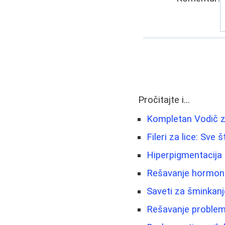
Pročitajte i...
Kompletan Vodič z
Fileri za lice: Sve
Hiperpigmentacija 
Rešavanje hormonsk
Saveti za šminkanje
Rešavanje problema