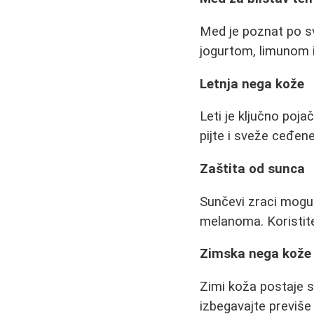
Med je poznat po sv
jogurtom, limunom i
Letnja nega kože
Leti je ključno poja
pijte i sveže ceđen
Zaštita od sunca
Sunčevi zraci mogu 
melanoma. Koristite
Zimska nega kože
Zimi koža postaje s
izbegavajte previše 