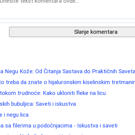
Slanje komentara
a Negu Kože: Od Čitanja Sastava do Praktičnih Savet
 što treba da znate o hijaluronskim kiselinskim tretman
tokom trudnoće: Kako ukloniti fleke na licu
ih bubuljica: Saveti i iskustva
 i negu lica
 sa filerima u podočnjacima - Iskustva i saveti