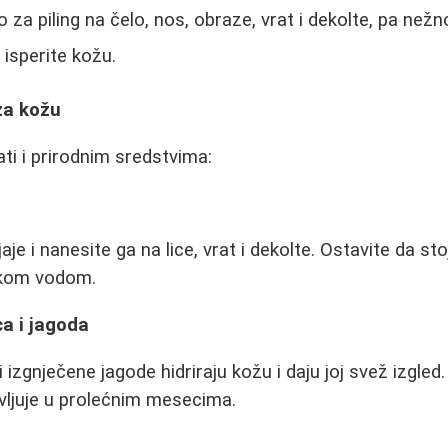
za piling na čelo, nos, obraze, vrat i dekolte, pa nežn
 isperite kožu.
za kožu
ti i prirodnim sredstvima:
aje i nanesite ga na lice, vrat i dekolte. Ostavite da st
akom vodom.
a i jagoda
i izgnječene jagode hidriraju kožu i daju joj svež izgled.
vljuje u prolećnim mesecima.