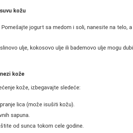
 suvu kožu
 Pomešajte jogurt sa medom i soli, nanesite na telo, a
slinovo ulje, kokosovo ulje ili bademovo ulje mogu dubin
 nezi kože
tećenje kože, izbegavajte sledeće:
ranje lica (može isušiti kožu).
vnih sapuna.
štite od sunca tokom cele godine.