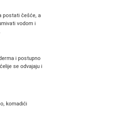
 postati češće, a
 umivati vodom i
.
iderma i postupno
ćelije se odvajaju i
so, komadići