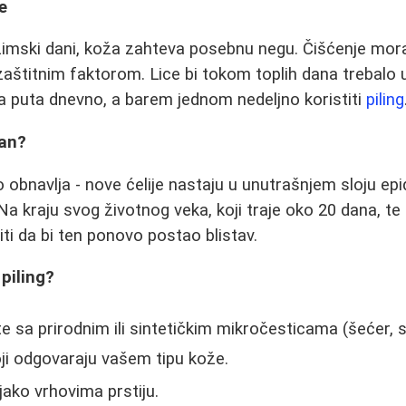
e
imski dani, koža zahteva posebnu negu. Čišćenje mora
 zaštitnim faktorom. Lice bi tokom toplih dana trebalo
 puta dnevno, a barem jednom nedeljno koristiti
piling
žan?
obnavlja - nove ćelije nastaju u unutrašnjem sloju ep
 Na kraju svog životnog veka, koji traje oko 20 dana, te 
iti da bi ten ponovo postao blistav.
 piling?
te sa prirodnim ili sintetičkim mikročesticama (šećer, 
koji odgovaraju vašem tipu kože.
 jako vrhovima prstiju.