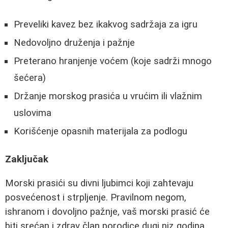
Preveliki kavez bez ikakvog sadržaja za igru
Nedovoljno druženja i pažnje
Preterano hranjenje voćem (koje sadrži mnogo
šećera)
Držanje morskog prasića u vrućim ili vlažnim
uslovima
Korišćenje opasnih materijala za podlogu
Zaključak
Morski prasići su divni ljubimci koji zahtevaju
posvećenost i strpljenje. Pravilnom negom,
ishranom i dovoljno pažnje, vaš morski prasić će
biti srećan i zdrav član porodice dugi niz godina.