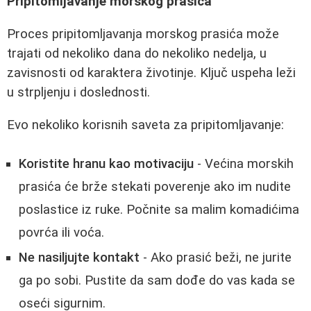
Pripitomljavanje morskog prasića
Proces pripitomljavanja morskog prasića može
trajati od nekoliko dana do nekoliko nedelja, u
zavisnosti od karaktera životinje. Ključ uspeha leži
u strpljenju i doslednosti.
Evo nekoliko korisnih saveta za pripitomljavanje:
Koristite hranu kao motivaciju
- Većina morskih
prasića će brže stekati poverenje ako im nudite
poslastice iz ruke. Počnite sa malim komadićima
povrća ili voća.
Ne nasiljujte kontakt
- Ako prasić beži, ne jurite
ga po sobi. Pustite da sam dođe do vas kada se
oseći sigurnim.