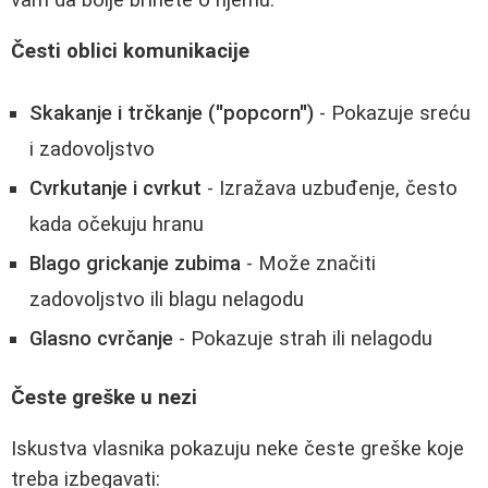
vam da bolje brinete o njemu.
Česti oblici komunikacije
Skakanje i trčkanje ("popcorn")
- Pokazuje sreću
i zadovoljstvo
Cvrkutanje i cvrkut
- Izražava uzbuđenje, često
kada očekuju hranu
Blago grickanje zubima
- Može značiti
zadovoljstvo ili blagu nelagodu
Glasno cvrčanje
- Pokazuje strah ili nelagodu
Česte greške u nezi
Iskustva vlasnika pokazuju neke česte greške koje
treba izbegavati: