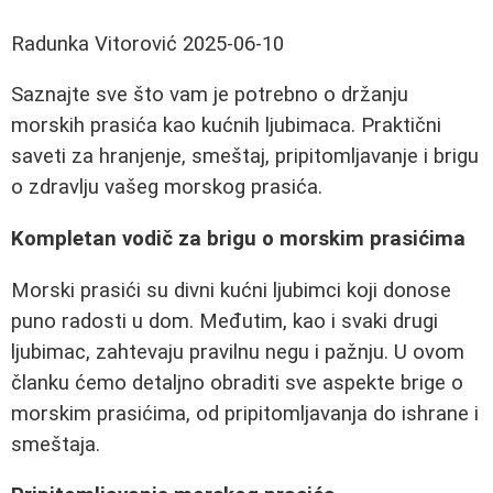
Radunka Vitorović
2025-06-10
Saznajte sve što vam je potrebno o držanju
morskih prasića kao kućnih ljubimaca. Praktični
saveti za hranjenje, smeštaj, pripitomljavanje i brigu
o zdravlju vašeg morskog prasića.
Kompletan vodič za brigu o morskim prasićima
Morski prasići su divni kućni ljubimci koji donose
puno radosti u dom. Međutim, kao i svaki drugi
ljubimac, zahtevaju pravilnu negu i pažnju. U ovom
članku ćemo detaljno obraditi sve aspekte brige o
morskim prasićima, od pripitomljavanja do ishrane i
smeštaja.