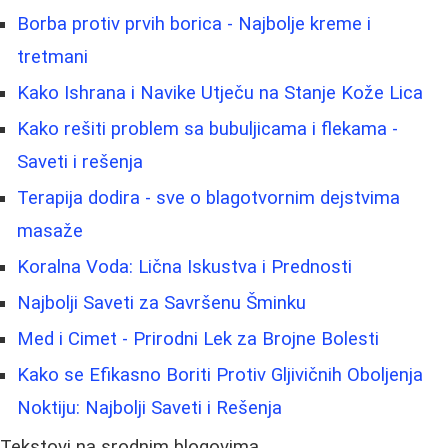
Borba protiv prvih borica - Najbolje kreme i
tretmani
Kako Ishrana i Navike Utječu na Stanje Kože Lica
Kako rešiti problem sa bubuljicama i flekama -
Saveti i rešenja
Terapija dodira - sve o blagotvornim dejstvima
masaže
Koralna Voda: Lična Iskustva i Prednosti
Najbolji Saveti za Savršenu Šminku
Med i Cimet - Prirodni Lek za Brojne Bolesti
Kako se Efikasno Boriti Protiv Gljivičnih Oboljenja
Noktiju: Najbolji Saveti i Rešenja
Tekstovi na srodnim blogovima