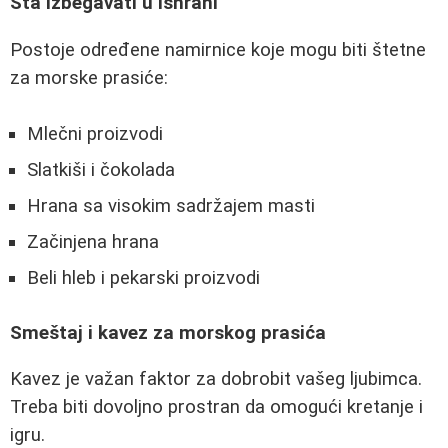
Šta izbegavati u ishrani
Postoje određene namirnice koje mogu biti štetne
za morske prasiće:
Mlečni proizvodi
Slatkiši i čokolada
Hrana sa visokim sadržajem masti
Začinjena hrana
Beli hleb i pekarski proizvodi
Smeštaj i kavez za morskog prasića
Kavez je važan faktor za dobrobit vašeg ljubimca.
Treba biti dovoljno prostran da omogući kretanje i
igru.