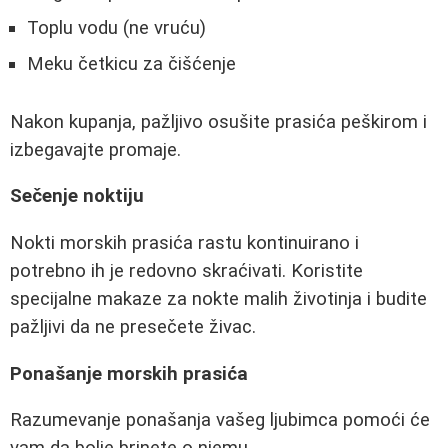
Toplu vodu (ne vruću)
Meku četkicu za čišćenje
Nakon kupanja, pažljivo osušite prasića peškirom i
izbegavajte promaje.
Sečenje noktiju
Nokti morskih prasića rastu kontinuirano i
potrebno ih je redovno skraćivati. Koristite
specijalne makaze za nokte malih životinja i budite
pažljivi da ne presečete živac.
Ponašanje morskih prasića
Razumevanje ponašanja vašeg ljubimca pomoći će