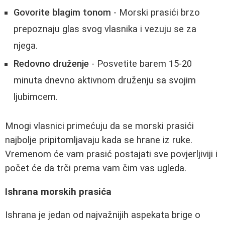
Govorite blagim tonom
- Morski prasići brzo
prepoznaju glas svog vlasnika i vezuju se za
njega.
Redovno druženje
- Posvetite barem 15-20
minuta dnevno aktivnom druženju sa svojim
ljubimcem.
Mnogi vlasnici primećuju da se morski prasići
najbolje pripitomljavaju kada se hrane iz ruke.
Vremenom će vam prasić postajati sve povjerljiviji i
počet će da trči prema vam čim vas ugleda.
Ishrana morskih prasića
Ishrana je jedan od najvažnijih aspekata brige o