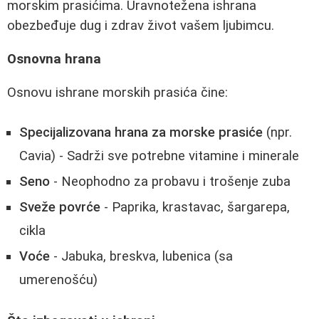
morskim prasićima. Uravnotežena ishrana
obezbeđuje dug i zdrav život vašem ljubimcu.
Osnovna hrana
Osnovu ishrane morskih prasića čine:
Specijalizovana hrana za morske prasiće
(npr.
Cavia) - Sadrži sve potrebne vitamine i minerale
Seno
- Neophodno za probavu i trošenje zuba
Sveže povrće
- Paprika, krastavac, šargarepa,
cikla
Voće
- Jabuka, breskva, lubenica (sa
umerenošću)