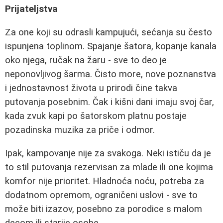
Prijateljstva
Za one koji su odrasli kampujući, sećanja su često
ispunjena toplinom. Spajanje šatora, kopanje kanala
oko njega, ručak na žaru - sve to deo je
neponovljivog šarma. Čisto more, nove poznanstva
i jednostavnost života u prirodi čine takva
putovanja posebnim. Čak i kišni dani imaju svoj čar,
kada zvuk kapi po šatorskom platnu postaje
pozadinska muzika za priče i odmor.
Ipak, kampovanje nije za svakoga. Neki ističu da je
to stil putovanja rezervisan za mlade ili one kojima
komfor nije prioritet. Hladnoća noću, potreba za
dodatnom opremom, ograničeni uslovi - sve to
može biti izazov, posebno za porodice s malom
decom ili starije osobe.