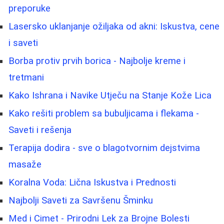
preporuke
Lasersko uklanjanje ožiljaka od akni: Iskustva, cene
i saveti
Borba protiv prvih borica - Najbolje kreme i
tretmani
Kako Ishrana i Navike Utječu na Stanje Kože Lica
Kako rešiti problem sa bubuljicama i flekama -
Saveti i rešenja
Terapija dodira - sve o blagotvornim dejstvima
masaže
Koralna Voda: Lična Iskustva i Prednosti
Najbolji Saveti za Savršenu Šminku
Med i Cimet - Prirodni Lek za Brojne Bolesti