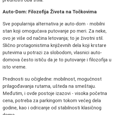
Auto-Dom: Filozofija Života na Točkovima
Sve popularnija alternativa je auto-dom - mobilni
stan koji omogućava putovanje po meri. Za neke,
ovo je više od načina letovanja; to je životni stil.
Slično protagonistima književnih dela koji krstare
putevima u potrazi za slobodom, vlasnici auto-
domova često ističu da je to putovanje i filozofija u
isto vreme.
Prednosti su očigledne: mobilnost, mogućnost
prilagođavanja rutama, ušteda na smeštaju.
Međutim, i ovde postoje izazovi - visoka početna
cena, potreba za parkingom tokom većeg dela
godine, kao i odricanje od stabilnosti klasičnog
doma.