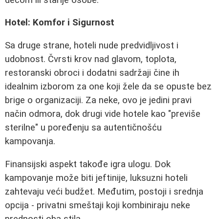
Hotel: Komfor i Sigurnost
Sa druge strane, hoteli nude predvidljivost i
udobnost. Čvrsti krov nad glavom, toplota,
restoranski obroci i dodatni sadržaji čine ih
idealnim izborom za one koji žele da se opuste bez
brige o organizaciji. Za neke, ovo je jedini pravi
način odmora, dok drugi vide hotele kao "previše
sterilne" u poređenju sa autentičnošću
kampovanja.
Finansijski aspekt takođe igra ulogu. Dok
kampovanje može biti jeftinije, luksuzni hoteli
zahtevaju veći budžet. Međutim, postoji i srednja
opcija - privatni smeštaji koji kombiniraju neke
prednosti oba stila.