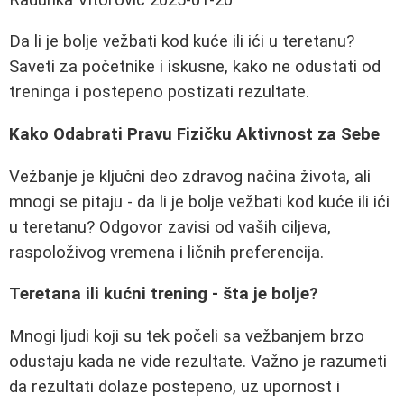
Da li je bolje vežbati kod kuće ili ići u teretanu?
Saveti za početnike i iskusne, kako ne odustati od
treninga i postepeno postizati rezultate.
Kako Odabrati Pravu Fizičku Aktivnost za Sebe
Vežbanje je ključni deo zdravog načina života, ali
mnogi se pitaju - da li je bolje vežbati kod kuće ili ići
u teretanu? Odgovor zavisi od vaših ciljeva,
raspoloživog vremena i ličnih preferencija.
Teretana ili kućni trening - šta je bolje?
Mnogi ljudi koji su tek počeli sa vežbanjem brzo
odustaju kada ne vide rezultate. Važno je razumeti
da rezultati dolaze postepeno, uz upornost i