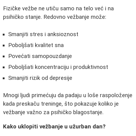
Fizičke vežbe ne utiču samo na telo već i na
psihičko stanje. Redovno vežbanje može:
Smanjiti stres i anksioznost
Poboljšati kvalitet sna
Povećati samopouzdanje
Poboljšati koncentraciju i produktivnost
Smanjiti rizik od depresije
Mnogi ljudi primećuju da padaju u loše raspoloženje
kada preskaču treninge, što pokazuje koliko je
vežbanje važno za psihičko blagostanje.
Kako uklopiti vežbanje u užurban dan?