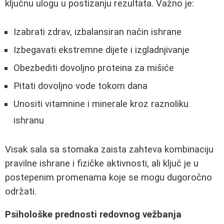
ključnu ulogu u postizanju rezultata. Važno je:
Izabrati zdrav, izbalansiran način ishrane
Izbegavati ekstremne dijete i izgladnjivanje
Obezbediti dovoljno proteina za mišiće
Pitati dovoljno vode tokom dana
Unositi vitamnine i minerale kroz raznoliku
ishranu
Visak sala sa stomaka zaista zahteva kombinaciju
pravilne ishrane i fizičke aktivnosti, ali ključ je u
postepenim promenama koje se mogu dugoročno
održati.
Psihološke prednosti redovnog vežbanja