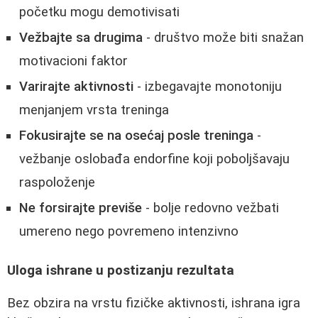
početku mogu demotivisati
Vežbajte sa drugima
- društvo može biti snažan
motivacioni faktor
Varirajte aktivnosti
- izbegavajte monotoniju
menjanjem vrsta treninga
Fokusirajte se na osećaj posle treninga
-
vežbanje oslobađa endorfine koji poboljšavaju
raspoloženje
Ne forsirajte previše
- bolje redovno vežbati
umereno nego povremeno intenzivno
Uloga ishrane u postizanju rezultata
Bez obzira na vrstu fizičke aktivnosti, ishrana igra