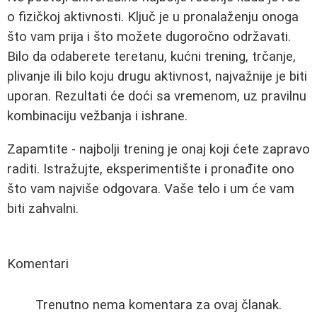
o fizičkoj aktivnosti. Ključ je u pronalaženju onoga
što vam prija i što možete dugoročno održavati.
Bilo da odaberete teretanu, kućni trening, trčanje,
plivanje ili bilo koju drugu aktivnost, najvažnije je biti
uporan. Rezultati će doći sa vremenom, uz pravilnu
kombinaciju vežbanja i ishrane.
Zapamtite - najbolji trening je onaj koji ćete zapravo
raditi. Istražujte, eksperimentište i pronađite ono
što vam najviše odgovara. Vaše telo i um će vam
biti zahvalni.
Komentari
Trenutno nema komentara za ovaj članak.