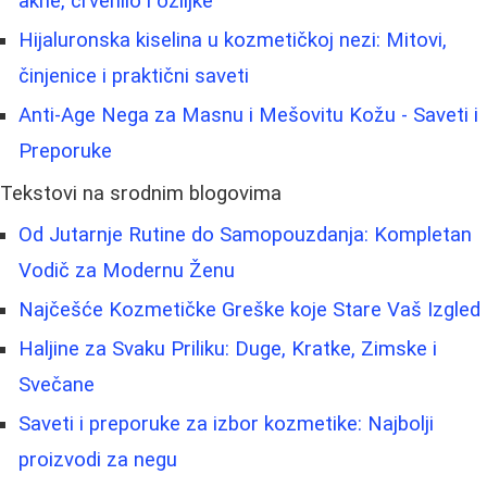
akne, crvenilo i ožiljke
Hijaluronska kiselina u kozmetičkoj nezi: Mitovi,
činjenice i praktični saveti
Anti-Age Nega za Masnu i Mešovitu Kožu - Saveti i
Preporuke
Tekstovi na srodnim blogovima
Od Jutarnje Rutine do Samopouzdanja: Kompletan
Vodič za Modernu Ženu
Najčešće Kozmetičke Greške koje Stare Vaš Izgled
Haljine za Svaku Priliku: Duge, Kratke, Zimske i
Svečane
Saveti i preporuke za izbor kozmetike: Najbolji
proizvodi za negu