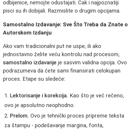
odbijenice, nemojte odustajati. Čak i najpoznatiji
pisci su ih dobijali. Razmislite o drugim opcijama.
Samostalno Izdavanje: Sve Što Treba da Znate o
Autorskom Izdanju
Ako vam tradicionalni put ne uspe, ili ako
jednostavno želite veću kontrolu nad procesom,
samostalno izdavanje
je sasvim validna opcija. Ovo
podrazumeva da ćete sami finansirati celokupan
proces. Etape su sledeće:
Lektorisanje i korekcija.
Kao što je već rečeno,
ovo je apsolutno neophodno.
Prelom.
Ovo je tehnički proces pripreme teksta
za štampu - podešavanje margina, fonta,