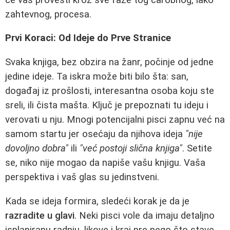
zahtevnog, procesa.
Prvi Koraci: Od Ideje do Prve Stranice
Svaka knjiga, bez obzira na žanr, počinje od jedne
jedine ideje. Ta iskra može biti bilo šta: san,
događaj iz prošlosti, interesantna osoba koju ste
sreli, ili čista mašta. Ključ je prepoznati tu ideju i
verovati u nju. Mnogi potencijalni pisci zapnu već na
samom startu jer osećaju da njihova ideja
"nije
dovoljno dobra"
ili
"već postoji slična knjiga"
. Setite
se, niko nije mogao da napiše vašu knjigu. Vaša
perspektiva i vaš glas su jedinstveni.
Kada se ideja formira, sledeći korak je da je
razradite u glavi
. Neki pisci vole da imaju detaljno
isplaniranu radnju, likove i kraj pre nego što stave