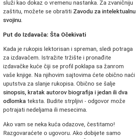
služi kao dokaz o vremenu nastanka. Za zvaničniju
zaštitu, možete se obratiti
Zavodu za intelektualnu
svojinu
.
Put do Izdavača: Šta Očekivati
Kada je rukopis lektorisan i spreman, sledi potraga
za izdavačem. Istražite tržište i pronađite
izdavačke kuće čiji se profil poklapa sa žanrom
vaše knjige. Na njihovim sajtovima ćete obično naći
uputstva za slanje rukopisa. Obično se šalje
sinopsis, kratak autorov biografija i jedan ili dva
odlomka
teksta. Budite strpljivi - odgovor može
potrajati nedeljama ili mesecima.
Ako vam se neka kuća odazove, čestitamo!
Razgovaraćete o ugovoru. Ako dobijete samo