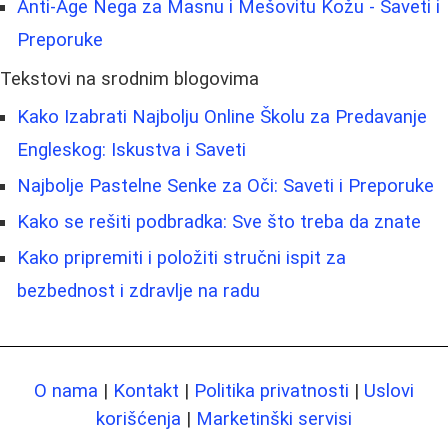
Anti-Age Nega za Masnu i Mešovitu Kožu - Saveti i
Preporuke
Tekstovi na srodnim blogovima
Kako Izabrati Najbolju Online Školu za Predavanje
Engleskog: Iskustva i Saveti
Najbolje Pastelne Senke za Oči: Saveti i Preporuke
Kako se rešiti podbradka: Sve što treba da znate
Kako pripremiti i položiti stručni ispit za
bezbednost i zdravlje na radu
O nama
|
Kontakt
|
Politika privatnosti
|
Uslovi
korišćenja
|
Marketinški servisi