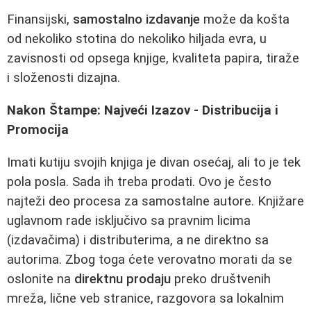
Finansijski,
samostalno izdavanje
može da košta
od nekoliko stotina do nekoliko hiljada evra, u
zavisnosti od opsega knjige, kvaliteta papira, tiraže
i složenosti dizajna.
Nakon Štampe: Najveći Izazov - Distribucija i
Promocija
Imati kutiju svojih knjiga je divan osećaj, ali to je tek
pola posla. Sada ih treba prodati. Ovo je često
najteži deo procesa za samostalne autore. Knjižare
uglavnom rade isključivo sa pravnim licima
(izdavačima) i distributerima, a ne direktno sa
autorima. Zbog toga ćete verovatno morati da se
oslonite na
direktnu prodaju
preko društvenih
mreža, lične veb stranice, razgovora sa lokalnim