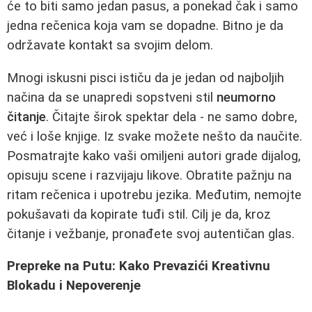
će to biti samo jedan pasus, a ponekad čak i samo
jedna rečenica koja vam se dopadne. Bitno je da
održavate kontakt sa svojim delom.
Mnogi iskusni pisci ističu da je jedan od najboljih
načina da se unapredi sopstveni stil
neumorno
čitanje
. Čitajte širok spektar dela - ne samo dobre,
već i loše knjige. Iz svake možete nešto da naučite.
Posmatrajte kako vaši omiljeni autori grade dijalog,
opisuju scene i razvijaju likove. Obratite pažnju na
ritam rečenica i upotrebu jezika. Međutim, nemojte
pokušavati da kopirate tuđi stil. Cilj je da, kroz
čitanje i vežbanje, pronađete svoj autentičan glas.
Prepreke na Putu: Kako Prevazići Kreativnu
Blokadu i Nepoverenje