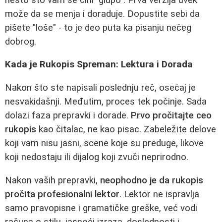
može da se menja i doraduje. Dopustite sebi da
pišete "loše" - to je deo puta ka pisanju nečeg
dobrog.
Kada je Rukopis Spreman: Lektura i Dorada
Nakon što ste napisali poslednju reč, osećaj je
nesvakidašnji. Međutim, proces tek počinje. Sada
dolazi faza prepravki i dorade.
Prvo pročitajte ceo
rukopis
kao čitalac, ne kao pisac. Zabeležite delove
koji vam nisu jasni, scene koje su preduge, likove
koji nedostaju ili dijalog koji zvuči neprirodno.
Nakon vaših prepravki,
neophodno je da rukopis
pročita profesionalni lektor
. Lektor ne ispravlja
samo pravopisne i gramatičke greške, već vodi
računa o stilu, jasnoći izraza, doslednosti i