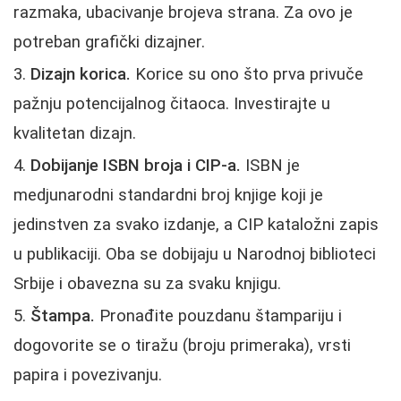
razmaka, ubacivanje brojeva strana. Za ovo je
potreban grafički dizajner.
Dizajn koricа.
Korice su ono što prva privuče
pažnju potencijalnog čitaoca. Investirajte u
kvalitetan dizajn.
Dobijanje ISBN broja i CIP-a.
ISBN je
medjunarodni standardni broj knjige koji je
jedinstven za svako izdanje, a CIP kataložni zapis
u publikaciji. Oba se dobijaju u Narodnoj biblioteci
Srbije i obavezna su za svaku knjigu.
Štampa.
Pronađite pouzdanu štampariju i
dogovorite se o tiražu (broju primeraka), vrsti
papira i povezivanju.