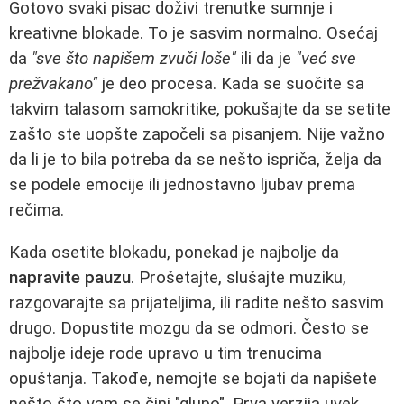
Gotovo svaki pisac doživi trenutke sumnje i
kreativne blokade. To je sasvim normalno. Osećaj
da
"sve što napišem zvuči loše"
ili da je
"već sve
prežvakano"
je deo procesa. Kada se suočite sa
takvim talasom samokritike, pokušajte da se setite
zašto ste uopšte započeli sa pisanjem. Nije važno
da li je to bila potreba da se nešto ispriča, želja da
se podele emocije ili jednostavno ljubav prema
rečima.
Kada osetite blokadu, ponekad je najbolje da
napravite pauzu
. Prošetajte, slušajte muziku,
razgovarajte sa prijateljima, ili radite nešto sasvim
drugo. Dopustite mozgu da se odmori. Često se
najbolje ideje rode upravo u tim trenucima
opuštanja. Takođe, nemojte se bojati da napišete
nešto što vam se čini "glupo". Prva verzija uvek