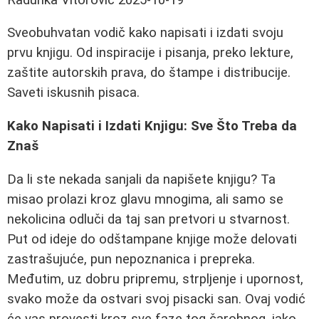
Sveobuhvatan vodič kako napisati i izdati svoju
prvu knjigu. Od inspiracije i pisanja, preko lekture,
zaštite autorskih prava, do štampe i distribucije.
Saveti iskusnih pisaca.
Kako Napisati i Izdati Knjigu: Sve Što Treba da
Znaš
Da li ste nekada sanjali da napišete knjigu? Ta
misao prolazi kroz glavu mnogima, ali samo se
nekolicina odluči da taj san pretvori u stvarnost.
Put od ideje do odštampane knjige može delovati
zastrašujuće, pun nepoznanica i prepreka.
Međutim, uz dobru pripremu, strpljenje i upornost,
svako može da ostvari svoj pisacki san. Ovaj vodić
će vas provesti kroz sve faze tog čarobnog, iako