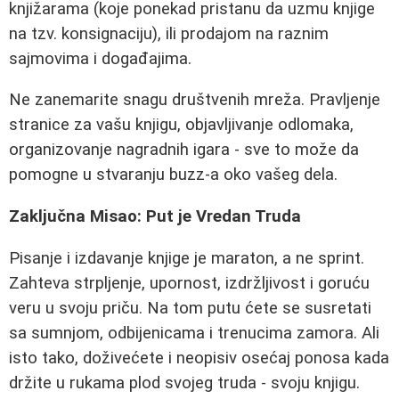
knjižarama (koje ponekad pristanu da uzmu knjige
na tzv. konsignaciju), ili prodajom na raznim
sajmovima i događajima.
Ne zanemarite snagu društvenih mreža. Pravljenje
stranice za vašu knjigu, objavljivanje odlomaka,
organizovanje nagradnih igara - sve to može da
pomogne u stvaranju buzz-a oko vašeg dela.
Zaključna Misao: Put je Vredan Truda
Pisanje i izdavanje knjige je maraton, a ne sprint.
Zahteva strpljenje, upornost, izdržljivost i goruću
veru u svoju priču. Na tom putu ćete se susretati
sa sumnjom, odbijenicama i trenucima zamora. Ali
isto tako, doživećete i neopisiv osećaj ponosa kada
držite u rukama plod svojeg truda - svoju knjigu.