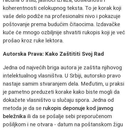
koherentnosti celokupnog teksta. To je korak koji
vaše delo podiže na profesionalni nivo i pokazuje
poštovanje prema budućim čitaocima. Izdavačke
kuće će mnogo ozbiljnije shvatiti rukopis koji je već
prošao kroz ruke lektora.
Autorska Prava: Kako Zaštititi Svoj Rad
Jedna od najvećih briga autora je zaštita njihovog
intelektualnog vlasništva. U Srbiji, autorsko pravo
nastaje samim stvaranjem dela. Međutim, u praksi
je pametno preduzeti korake kako biste mogli da
dokažete vlasništvo u slučaju spora. Jedna od
metoda je da se
rukopis deponuje kod javnog
beležnika
ili da se pošalje sebi preporučenom
pošiljkom i ne otvara - datum na poštanskom žigu