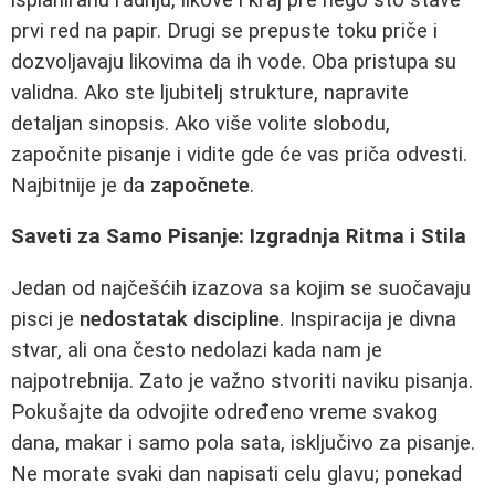
prvi red na papir. Drugi se prepuste toku priče i
dozvoljavaju likovima da ih vode. Oba pristupa su
validna. Ako ste ljubitelj strukture, napravite
detaljan sinopsis. Ako više volite slobodu,
započnite pisanje i vidite gde će vas priča odvesti.
Najbitnije je da
započnete
.
Saveti za Samo Pisanje: Izgradnja Ritma i Stila
Jedan od najčešćih izazova sa kojim se suočavaju
pisci je
nedostatak discipline
. Inspiracija je divna
stvar, ali ona često nedolazi kada nam je
najpotrebnija. Zato je važno stvoriti naviku pisanja.
Pokušajte da odvojite određeno vreme svakog
dana, makar i samo pola sata, isključivo za pisanje.
Ne morate svaki dan napisati celu glavu; ponekad