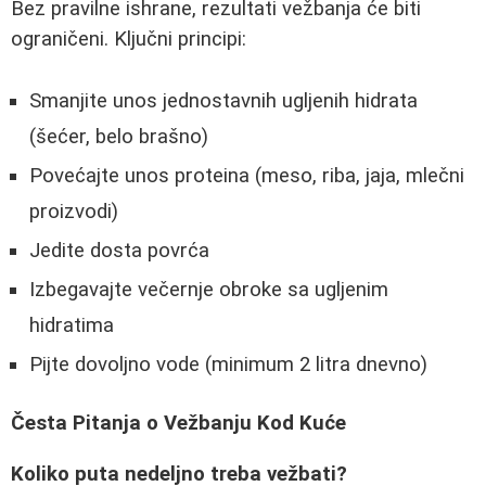
Bez pravilne ishrane, rezultati vežbanja će biti
ograničeni. Ključni principi:
Smanjite unos jednostavnih ugljenih hidrata
(šećer, belo brašno)
Povećajte unos proteina (meso, riba, jaja, mlečni
proizvodi)
Jedite dosta povrća
Izbegavajte večernje obroke sa ugljenim
hidratima
Pijte dovoljno vode (minimum 2 litra dnevno)
Česta Pitanja o Vežbanju Kod Kuće
Koliko puta nedeljno treba vežbati?