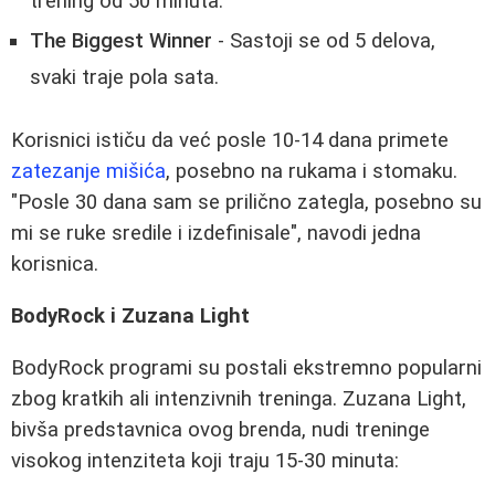
trening od 50 minuta.
The Biggest Winner
- Sastoji se od 5 delova,
svaki traje pola sata.
Korisnici ističu da već posle 10-14 dana primete
zatezanje mišića
, posebno na rukama i stomaku.
"Posle 30 dana sam se prilično zategla, posebno su
mi se ruke sredile i izdefinisale", navodi jedna
korisnica.
BodyRock i Zuzana Light
BodyRock programi su postali ekstremno popularni
zbog kratkih ali intenzivnih treninga. Zuzana Light,
bivša predstavnica ovog brenda, nudi treninge
visokog intenziteta koji traju 15-30 minuta: