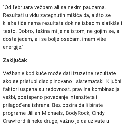
"Od februara vežbam ali sa nekim pauzama.
Rezultati u vidu zategnutih mišića da, a što se
kilaže tiče nema rezultata dok ne izbacim slatkiše i
testo. Dobro, težina mi je na istom, ne gojim se, a
dosta jedem, ali se bolje osećam, imam više
energije."
Zaključak
Vežbanje kod kuće može dati izuzetne rezultate
ako se pristupi disciplinovano i sistematski. Ključni
faktori uspeha su redovnost, pravilna kombinacija
vežbi, postepeno povećanje intenziteta i
prilagođena ishrana. Bez obzira da li birate
programe Jillian Michaels, BodyRock, Cindy
Crawford ili neke druge, važno je da uživate u