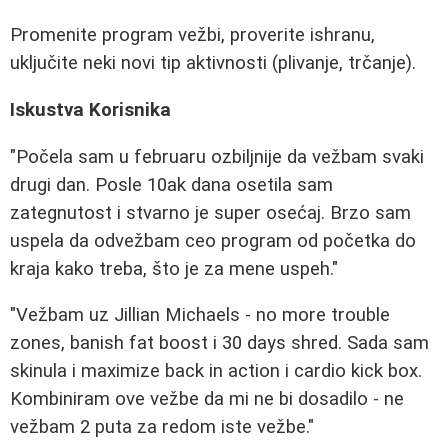
Promenite program vežbi, proverite ishranu,
uključite neki novi tip aktivnosti (plivanje, trčanje).
Iskustva Korisnika
"Počela sam u februaru ozbiljnije da vežbam svaki
drugi dan. Posle 10ak dana osetila sam
zategnutost i stvarno je super osećaj. Brzo sam
uspela da odvežbam ceo program od početka do
kraja kako treba, što je za mene uspeh."
"Vežbam uz Jillian Michaels - no more trouble
zones, banish fat boost i 30 days shred. Sada sam
skinula i maximize back in action i cardio kick box.
Kombiniram ove vežbe da mi ne bi dosadilo - ne
vežbam 2 puta za redom iste vežbe."