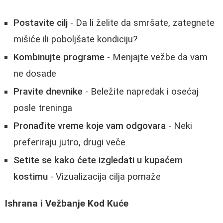
Postavite cilj
- Da li želite da smršate, zategnete
mišiće ili poboljšate kondiciju?
Kombinujte programe
- Menjajte vežbe da vam
ne dosade
Pravite dnevnike
- Beležite napredak i osećaj
posle treninga
Pronađite vreme koje vam odgovara
- Neki
preferiraju jutro, drugi veče
Setite se kako ćete izgledati u kupaćem
kostimu
- Vizualizacija cilja pomaže
Ishrana i Vežbanje Kod Kuće