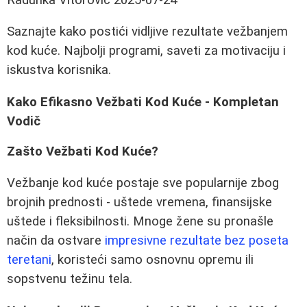
Saznajte kako postići vidljive rezultate vežbanjem
kod kuće. Najbolji programi, saveti za motivaciju i
iskustva korisnika.
Kako Efikasno Vežbati Kod Kuće - Kompletan
Vodič
Zašto Vežbati Kod Kuće?
Vežbanje kod kuće postaje sve popularnije zbog
brojnih prednosti - uštede vremena, finansijske
uštede i fleksibilnosti. Mnoge žene su pronašle
način da ostvare
impresivne rezultate bez poseta
teretani
, koristeći samo osnovnu opremu ili
sopstvenu težinu tela.