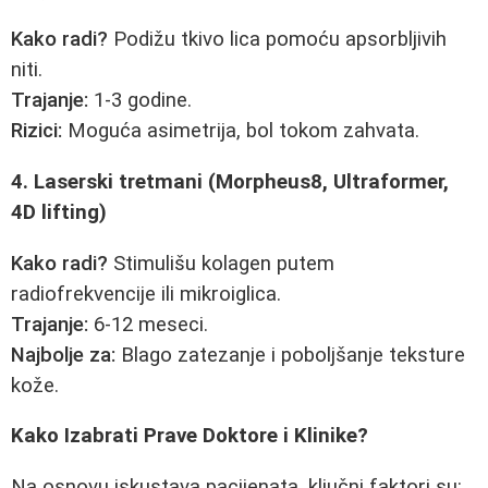
Kako radi?
Podižu tkivo lica pomoću apsorbljivih
niti.
Trajanje:
1-3 godine.
Rizici:
Moguća asimetrija, bol tokom zahvata.
4. Laserski tretmani (Morpheus8, Ultraformer,
4D lifting)
Kako radi?
Stimulišu kolagen putem
radiofrekvencije ili mikroiglica.
Trajanje:
6-12 meseci.
Najbolje za:
Blago zatezanje i poboljšanje teksture
kože.
Kako Izabrati Prave Doktore i Klinike?
Na osnovu iskustava pacijenata, ključni faktori su: