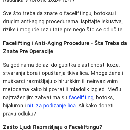
Sve što treba da znate o faceliftingu, botoksu i
drugim anti-aging procedurama. Ispitajte iskustva,
rizike i moguće rezultate pre nego što se odlučite.
Facelifting i Anti-Aging Procedure - Šta Treba da
Znate Pre Operacije
Sa godinama dolazi do gubitka elastičnosti kože,
stvaranja bora i opuštanja tkiva lica. Mnoge žene i
muškarci razmišljaju o hirurškim ili neinvazivnim
metodama kako bi povratili mladolik izgled. Među
najtraženijim zahvatima su
facelifting
, botoks,
hijaluron i
niti za podizanje lica
. Ali kako doneti
pravu odluku?
Zašto Ljudi Razmišljaju o Faceliftingu?