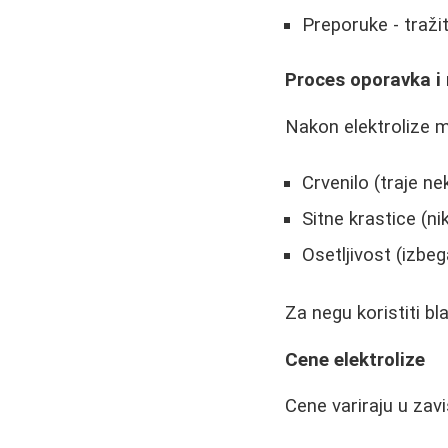
Preporuke - traži
Proces oporavka i
Nakon elektrolize m
Crvenilo (traje ne
Sitne krastice (ni
Osetljivost (izbe
Za negu koristiti b
Cene elektrolize
Cene variraju u zavi