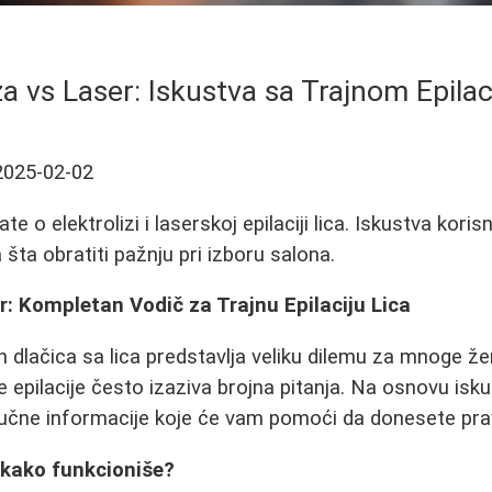
za vs Laser: Iskustva sa Trajnom Epila
2025-02-02
e o elektrolizi i laserskoj epilaciji lica. Iskustva koris
 šta obratiti pažnju pri izboru salona.
er: Kompletan Vodič za Trajnu Epilaciju Lica
ih dlačica sa lica predstavlja veliku dilemu za mnoge ž
ke epilacije često izaziva brojna pitanja. Na osnovu isk
ljučne informacije koje će vam pomoći da donesete pra
i kako funkcioniše?