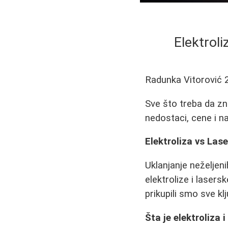
Elektroli
Radunka Vitorović
Sve što treba da znat
nedostaci, cene i na
Elektroliza vs Las
Uklanjanje neželjen
elektrolize i lasers
prikupili smo sve k
Šta je elektroliza 