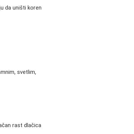
ju da uništi koren
amnim, svetlim,
ačan rast dlačica