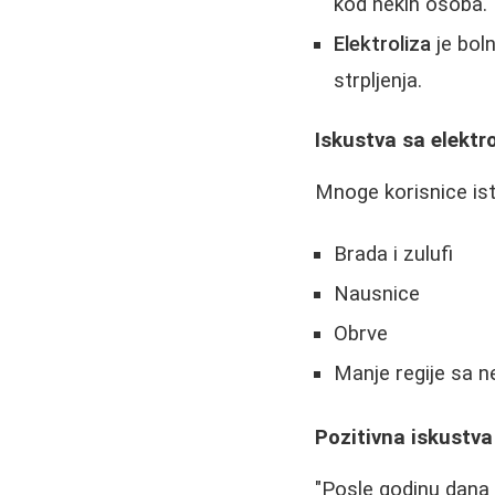
kod nekih osoba.
Elektroliza
je boln
strpljenja.
Iskustva sa elektr
Mnoge korisnice isti
Brada i zulufi
Nausnice
Obrve
Manje regije sa n
Pozitivna iskustva
"Posle godinu dana