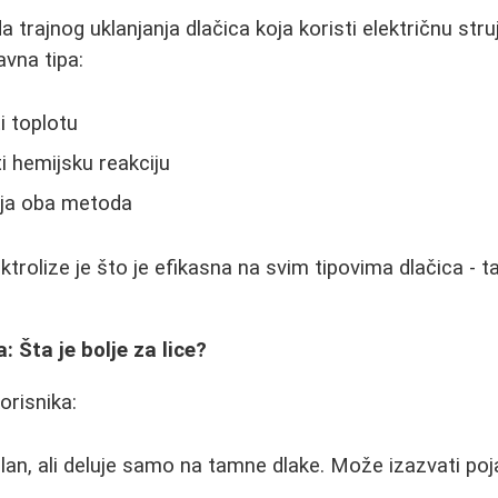
a trajnog uklanjanja dlačica koja koristi električnu stru
avna tipa:
i toplotu
i hemijsku reakciju
ija oba metoda
trolize je što je efikasna na svim tipovima dlačica - t
: Šta je bolje za lice?
orisnika:
lan, ali deluje samo na tamne dlake. Može izazvati poj