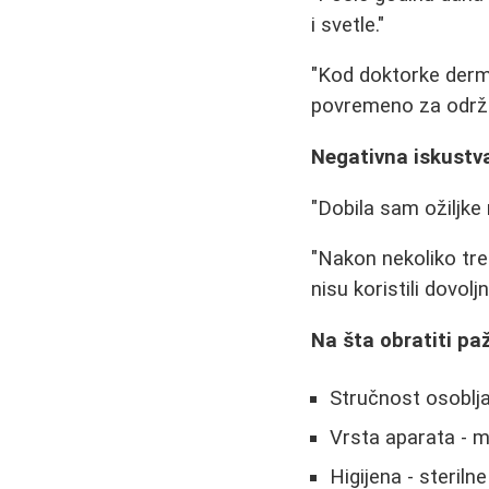
i svetle."
"Kod doktorke derm
povremeno za održa
Negativna iskustv
"Dobila sam ožiljke 
"Nakon nekoliko tre
nisu koristili dovoljn
Na šta obratiti pa
Stručnost osoblja
Vrsta aparata - mo
Higijena - steriln