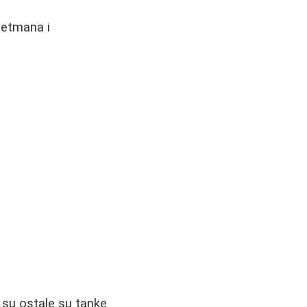
tretmana i
 su ostale su tanke