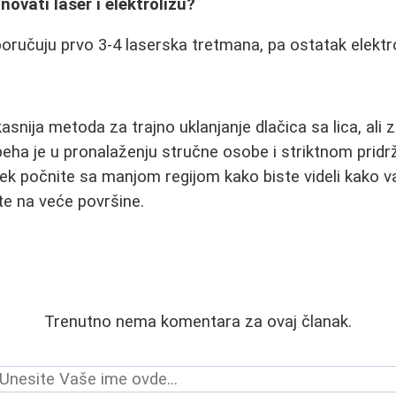
inovati laser i elektrolizu?
oručuju prvo 3-4 laserska tretmana, pa ostatak elektr
kasnija metoda za trajno uklanjanje dlačica sa lica, ali z
uspeha je u pronalaženju stručne osobe i striktnom prid
ek počnite sa manjom regijom kako biste videli kako v
te na veće površine.
Trenutno nema komentara za ovaj članak.