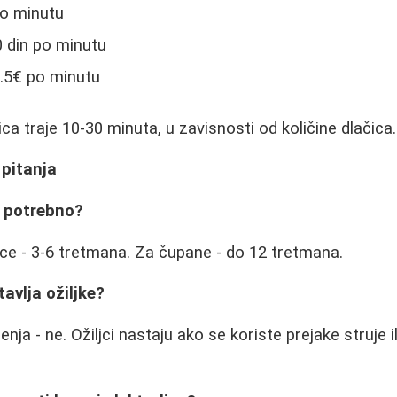
po minutu
0 din po minutu
1.5€ po minutu
a traje 10-30 minuta, u zavisnosti od količine dlačica.
 pitanja
e potrebno?
ice - 3-6 tretmana. Za čupane - do 12 tretmana.
tavlja ožiljke?
ja - ne. Ožiljci nastaju ako se koriste prejake struje i