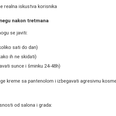
te realna iskustva korisnika
 negu nakon tretmana
ogu se javiti:
koliko sati do dan)
kako ih ne skidati)
gavati sunce i šminku 24-48h)
lage kreme sa pantenolom i izbegavati agresivnu kosme
snosti od salona i grada: