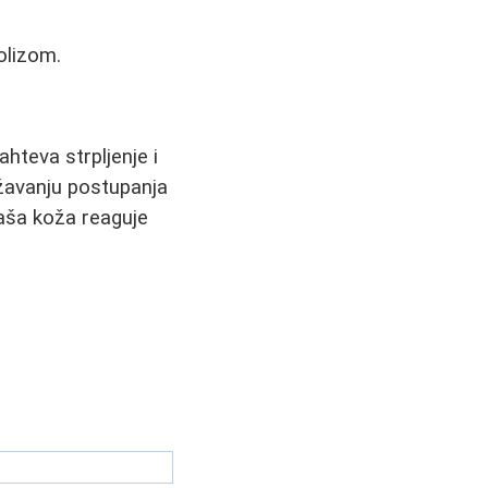
olizom.
ahteva strpljenje i
ržavanju postupanja
aša koža reaguje