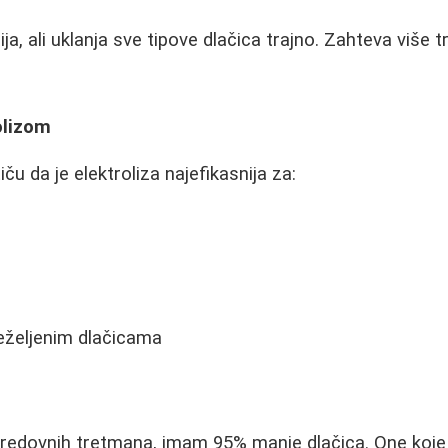
ija, ali uklanja sve tipove dlačica trajno. Zahteva više 
olizom
ču da je elektroliza najefikasnija za:
eželjenim dlačicama
 redovnih tretmana, imam 95% manje dlačica. One koje