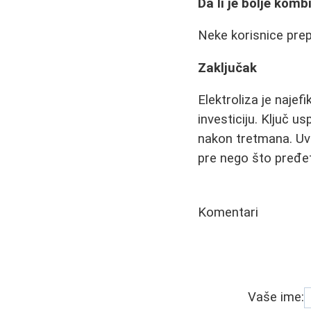
Da li je bolje komb
Neke korisnice prep
Zaključak
Elektroliza je najefi
investiciju. Ključ 
nakon tretmana. Uv
pre nego što pređe
Komentari
Vaše ime: