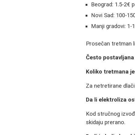
Beograd: 1.5-2€ 
Novi Sad: 100-15
Manji gradovi: 1-
Prosečan tretman lic
Često postavljana
Koliko tretmana j
Za netretirane dlač
Da li elektroliza os
Kod stručnog izvođen
skidaju prerano.