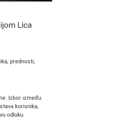
cijom Lica
nika, prednosti,
ene. Izbor između
ustava korisnika,
vu odluku.