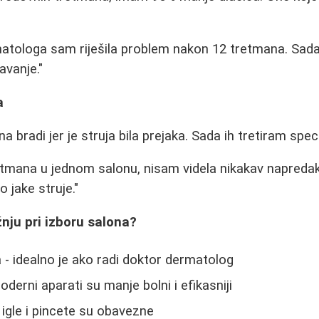
atologa sam riješila problem nakon 12 tretmana. Sa
vanje."
a
na bradi jer je struja bila prejaka. Sada ih tretiram spec
tmana u jednom salonu, nisam videla nikakav napredak
o jake struje."
žnju pri izboru salona?
 - idealno je ako radi doktor dermatolog
derni aparati su manje bolni i efikasniji
e igle i pincete su obavezne