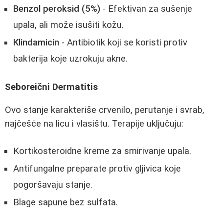
Benzol peroksid (5%)
- Efektivan za sušenje
upala, ali može isušiti kožu.
Klindamicin
- Antibiotik koji se koristi protiv
bakterija koje uzrokuju akne.
Seboreični Dermatitis
Ovo stanje karakteriše crvenilo, perutanje i svrab,
najčešće na licu i vlasištu. Terapije uključuju:
Kortikosteroidne kreme za smirivanje upala.
Antifungalne preparate protiv gljivica koje
pogoršavaju stanje.
Blage sapune bez sulfata.