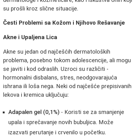
su prošli kroz slične situacije.
Česti Problemi sa Kožom i Njihovo Rešavanje
Akne i Upaljena Lica
Akne su jedan od najčešćih dermatoloških
problema, posebno tokom adolescencije, ali mogu
se javiti i kod odraslih. Uzroci su različiti -
hormonalni disbalans, stres, neodgovarajuća
ishrana ili loša nega. Neki od najčešće prepisivanih
lekova i kremica uključuju:
Adapalen gel (0,1%)
- Koristi se za smanjenje
upala i sprečavanje novih bubuljica. Može
izazvati perutanje i crvenilo u početku.