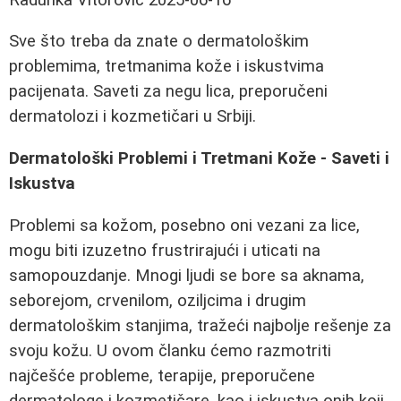
Sve što treba da znate o dermatološkim
problemima, tretmanima kože i iskustvima
pacijenata. Saveti za negu lica, preporučeni
dermatolozi i kozmetičari u Srbiji.
Dermatološki Problemi i Tretmani Kože - Saveti i
Iskustva
Problemi sa kožom, posebno oni vezani za lice,
mogu biti izuzetno frustrirajući i uticati na
samopouzdanje. Mnogi ljudi se bore sa aknama,
seborejom, crvenilom, oziljcima i drugim
dermatološkim stanjima, tražeći najbolje rešenje za
svoju kožu. U ovom članku ćemo razmotriti
najčešće probleme, terapije, preporučene
dermatologe i kozmetičare, kao i iskustva onih koji