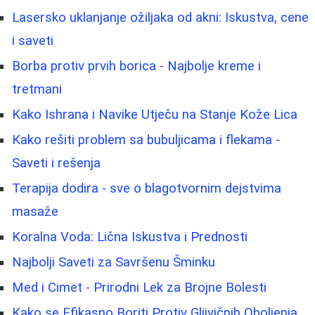
Lasersko uklanjanje ožiljaka od akni: Iskustva, cene
i saveti
Borba protiv prvih borica - Najbolje kreme i
tretmani
Kako Ishrana i Navike Utječu na Stanje Kože Lica
Kako rešiti problem sa bubuljicama i flekama -
Saveti i rešenja
Terapija dodira - sve o blagotvornim dejstvima
masaže
Koralna Voda: Lična Iskustva i Prednosti
Najbolji Saveti za Savršenu Šminku
Med i Cimet - Prirodni Lek za Brojne Bolesti
Kako se Efikasno Boriti Protiv Gljivičnih Oboljenja