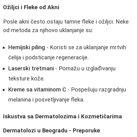
Ožiljci i Fleke od Akni
Posle akni često ostaju tamne fleke i ožiljci. Neke
od metoda za njihovo uklanjanje su:
Hemijski piling
- Koristi se za uklanjanje mrtvih
ćelija i podsticanje regeneracije.
Laserski tretmani
- Pomažu u izglađivanju
teksture kože.
Kreme sa vitaminom C
- Pospešuju razgradnju
melanina i posvetljivanje fleka.
Iskustva sa Dermatolozima i Kozmetičarima
Dermatolozi u Beogradu - Preporuke