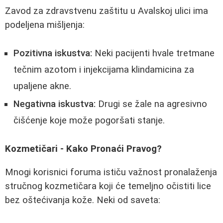
Zavod za zdravstvenu zaštitu u Avalskoj ulici ima
podeljena mišljenja:
Pozitivna iskustva:
Neki pacijenti hvale tretmane
tečnim azotom i injekcijama klindamicina za
upaljene akne.
Negativna iskustva:
Drugi se žale na agresivno
čišćenje koje može pogoršati stanje.
Kozmetičari - Kako Pronaći Pravog?
Mnogi korisnici foruma ističu važnost pronalaženja
stručnog kozmetičara koji će temeljno očistiti lice
bez oštećivanja kože. Neki od saveta: