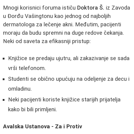
Mnogi korisnici foruma ističu
Doktora Š.
iz Zavoda
u Đorđu Vašingtonu kao jednog od najboljih
dermatologa za lečenje akni. Međutim, pacijenti
moraju da budu spremni na duge redove čekanja.
Neki od saveta za efikasniji pristup:
Knjižice se predaju ujutru, ali zakazivanje se sada
vrši telefonom.
Studenti se obično upućuju na odeljenje za decu i
omladinu.
Neki pacijenti koriste knjižice starijih prijatelja
kako bi bili primljeni.
Avalska Ustanova - Za i Protiv