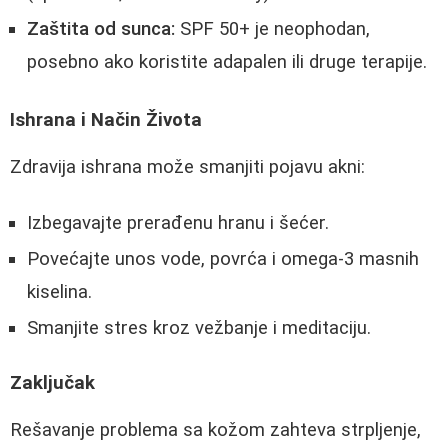
Zaštita od sunca:
SPF 50+ je neophodan,
posebno ako koristite adapalen ili druge terapije.
Ishrana i Način Života
Zdravija ishrana može smanjiti pojavu akni:
Izbegavajte prerađenu hranu i šećer.
Povećajte unos vode, povrća i omega-3 masnih
kiselina.
Smanjite stres kroz vežbanje i meditaciju.
Zaključak
Rešavanje problema sa kožom zahteva strpljenje,