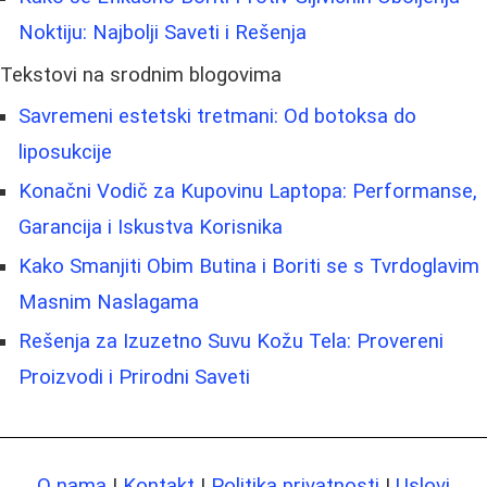
Noktiju: Najbolji Saveti i Rešenja
Tekstovi na srodnim blogovima
Savremeni estetski tretmani: Od botoksa do
liposukcije
Konačni Vodič za Kupovinu Laptopa: Performanse,
Garancija i Iskustva Korisnika
Kako Smanjiti Obim Butina i Boriti se s Tvrdoglavim
Masnim Naslagama
Rešenja za Izuzetno Suvu Kožu Tela: Provereni
Proizvodi i Prirodni Saveti
O nama
|
Kontakt
|
Politika privatnosti
|
Uslovi