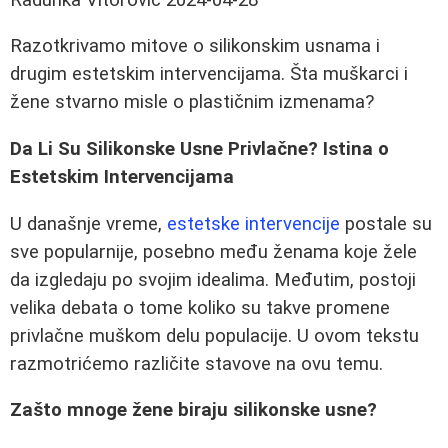
Razotkrivamo mitove o silikonskim usnama i
drugim estetskim intervencijama. Šta muškarci i
žene stvarno misle o plastičnim izmenama?
Da Li Su Silikonske Usne Privlačne? Istina o
Estetskim Intervencijama
U današnje vreme,
estetske intervencije
postale su
sve popularnije, posebno među ženama koje žele
da izgledaju po svojim idealima. Međutim, postoji
velika debata o tome koliko su takve promene
privlačne muškom delu populacije. U ovom tekstu
razmotrićemo različite stavove na ovu temu.
Zašto mnoge žene biraju silikonske usne?