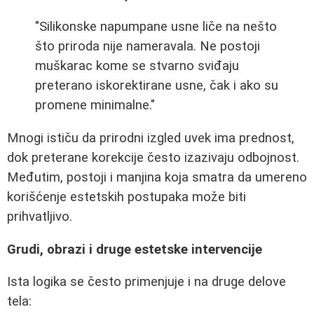
"Silikonske napumpane usne liče na nešto
što priroda nije nameravala. Ne postoji
muškarac kome se stvarno sviđaju
preterano iskorektirane usne, čak i ako su
promene minimalne."
Mnogi ističu da prirodni izgled uvek ima prednost,
dok preterane korekcije često izazivaju odbojnost.
Međutim, postoji i manjina koja smatra da umereno
korišćenje estetskih postupaka može biti
prihvatljivo.
Grudi, obrazi i druge estetske intervencije
Ista logika se često primenjuje i na druge delove
tela: