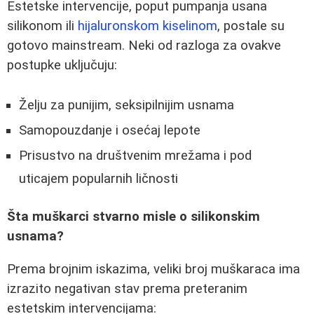
Estetske intervencije, poput pumpanja usana
silikonom ili
hijaluronskom kiselinom
, postale su
gotovo mainstream. Neki od razloga za ovakve
postupke uključuju:
Želju za punijim, seksipilnijim usnama
Samopouzdanje i osećaj lepote
Prisustvo na društvenim mrežama i pod
uticajem popularnih ličnosti
Šta muškarci stvarno misle o silikonskim
usnama?
Prema brojnim iskazima, veliki broj muškaraca ima
izrazito negativan stav prema preteranim
estetskim intervencijama: