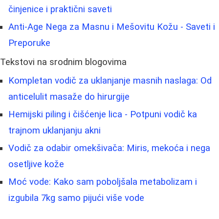
činjenice i praktični saveti
Anti-Age Nega za Masnu i Mešovitu Kožu - Saveti i
Preporuke
Tekstovi na srodnim blogovima
Kompletan vodič za uklanjanje masnih naslaga: Od
anticelulit masaže do hirurgije
Hemijski piling i čišćenje lica - Potpuni vodič ka
trajnom uklanjanju akni
Vodič za odabir omekšivača: Miris, mekoća i nega
osetljive kože
Moć vode: Kako sam poboljšala metabolizam i
izgubila 7kg samo pijući više vode