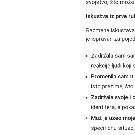
svojstvo, što može b
Iskustva iz prve ru
Razmena iskustava 
je ispravan za poje
Zadržala sam sa
reakcije ljudi koj
Promenila sam u 
isto prezime, što
Zadržala svoje i 
identiteta, a pok
Muž je uzeo moje
specifičnu situac