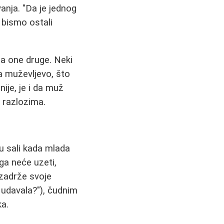
vanja. "Da je jednog
 bismo ostali
a one druge. Neki
a muževljevo, što
ije, je i da muž
 razlozima.
u sali kada mlada
 ga neće uzeti,
 zadrže svoje
 udavala?"), čudnim
ka.