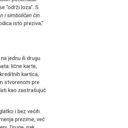
e "održi loza". S
n i simboličan čin
dica isto preziva,"
na jednu ili drugu
a: lične karte,
reditnih kartica,
om stvorenom pre
edati kao zastrašujuć
latko i bez većih
menja prezime, već
eni. Druge, pak,