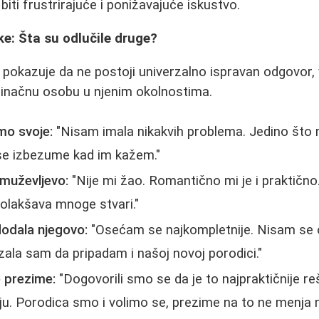
iti frustrirajuće i ponižavajuće iskustvo.
ke: Šta su odlučile druge?
pokazuje da ne postoji univerzalno ispravan odgovor, 
dinačnu osobu u njenim okolnostima.
mo svoje:
"Nisam imala nikakvih problema. Jedino što 
i se izbezume kad im kažem."
muževljevo:
"Nije mi žao. Romantično mi je i praktičn
 olakšava mnoge stvari."
dodala njegovo:
"Osećam se najkompletnije. Nisam se 
azala sam da pripadam i našoj novoj porodici."
 prezime:
"Dogovorili smo se da je to najpraktičnije r
iju. Porodica smo i volimo se, prezime na to ne menja n