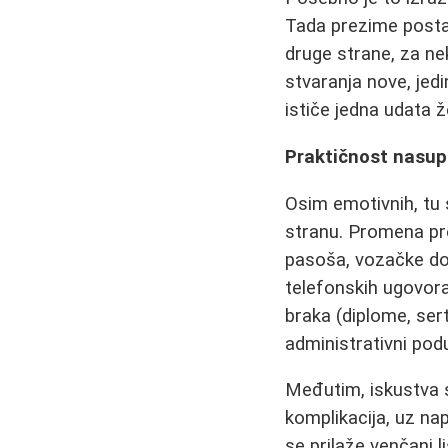
Tada prezime postaj
druge strane, za n
stvaranja nove, jedi
ističe jedna udata ž
Praktičnost nasupr
Osim emotivnih, tu 
stranu. Promena pr
pasoša, vozačke doz
telefonskih ugovor
braka (diplome, sert
administrativni pod
Međutim, iskustva s
komplikacija, uz n
se prilaže venčani l