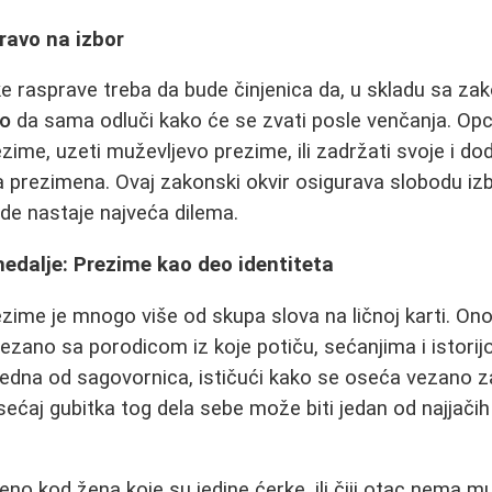
ravo na izbor
e rasprave treba da bude činjenica da, u skladu sa z
vo
da sama odluči kako će se zvati posle venčanja. Opcij
zime, uzeti muževljevo prezime, ili zadržati svoje i do
a prezimena. Ovaj zakonski okvir osigurava slobodu izb
de nastaje najveća dilema.
edalje: Prezime kao deo identiteta
ime je mnogo više od skupa slova na ličnoj karti. Ono
vezano sa porodicom iz koje potiču, sećanjima i istori
jedna od sagovornica, ističući kako se oseća vezano z
ećaj gubitka tog dela sebe može biti jedan od najjačih
eno kod žena koje su jedine ćerke, ili čiji otac nema 