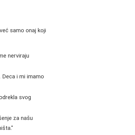
već samo onaj koji
me nerviraju
o. Deca i mi imamo
odrekla svog
ešenje za našu
išta."