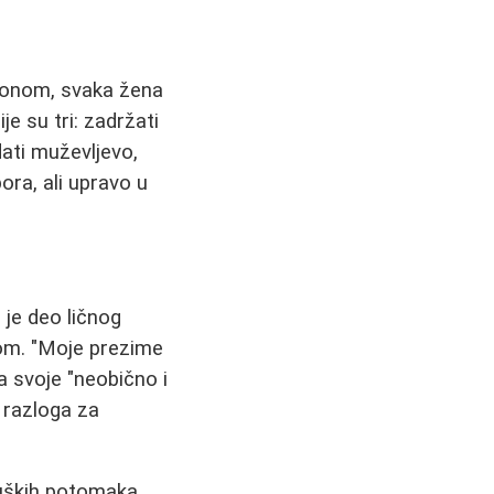
akonom, svaka žena
e su tri: zadržati
dati muževljevo,
ora, ali upravo u
 je deo ličnog
jom. "Moje prezime
a svoje "neobično i
 razloga za
muških potomaka.