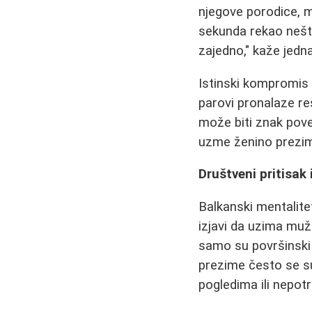
njegove porodice, mo
sekunda rekao nešto
zajedno," kaže jedna
Istinski kompromis
parovi pronalaze re
može biti znak povez
uzme ženino prezime
Društveni pritisak i
Balkanski mentalite
izjavi da uzima muže
samo su površinski 
prezime često se su
pogledima ili nepot