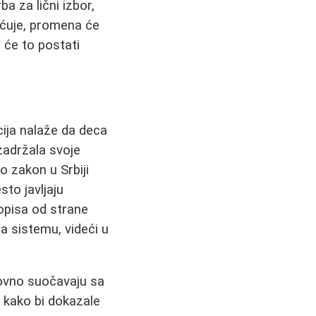
a za lični izbor,
ećuje, promena će
 će to postati
ija nalaže da deca
zadržala svoje
 zakon u Srbiji
sto javljaju
opisa od strane
a sistemu, videći u
dovno suočavaju sa
h kako bi dokazale