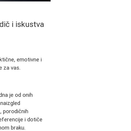
ič i iskustva
ktične, emotivne i
e za vas.
edna je od onih
 naizgled
, porodičnih
ferencije i dotiče
amom braku.