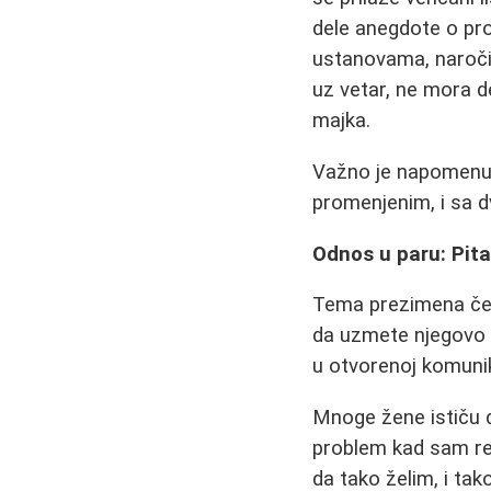
dele anegdote o pr
ustanovama, naročit
uz vetar, ne mora d
majka.
Važno je napomenut
promenjenim, i sa d
Odnos u paru: Pita
Tema prezimena čes
da uzmete njegovo p
u otvorenoj komuni
Mnoge žene ističu d
problem kad sam rek
da tako želim, i tako