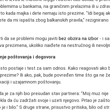
oblemima u bankama, na graničnim prelazima ili u zdr
o kada majka i dete nemaju isto prezime. "Idi begaj a
ete da mi ispašta zbog balkanskih pravila," rezignirano
i da se problemi mogu javiti
bez obzira na izbor
- i s
va prezimena, ukoliko naiđete na nestručnog ili nevolj
nje poštovanja i dogovora
to postaje i test za sam odnos. Kako reagovati ako b
rezime? Ili ako, pak, bude povređen time što ga ne želi
kaciji i uzajamnom poštovanju.
a je za njih bio presudan stav partnera: "Moj muz nije
la da ću zadržati svoje i uzeti njegovo. Pitao je zašto
 je i bilo." S druge strane, prisustvo pritiska, bilo od st