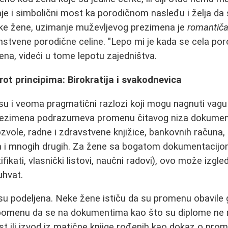
e i simbolični most ka porodičnom nasleđu i želja da s
eke žene, uzimanje muževljevog prezimena je
romantiča
nstvene porodične celine. "Lepo mi je kada se cela poro
ena, videći u tome lepotu zajedništva.
ot principima: Birokratija i svakodnevica
su i veoma pragmatični razlozi koji mogu nagnuti vagu 
ezimena podrazumeva promenu čitavog niza dokumenat
vole, radne i zdravstvene knjižice, bankovnih računa, k
a i mnogih drugih. Za žene sa bogatom dokumentacij
ifikati, vlasnički listovi, naučni radovi), ovo može izgl
uhvat.
u podeljena. Neke žene ističu da su promenu obavile g
apomenu da se na dokumentima kao što su diplome ne 
ist ili izvod iz matične knjige rođenih kao dokaz o prom