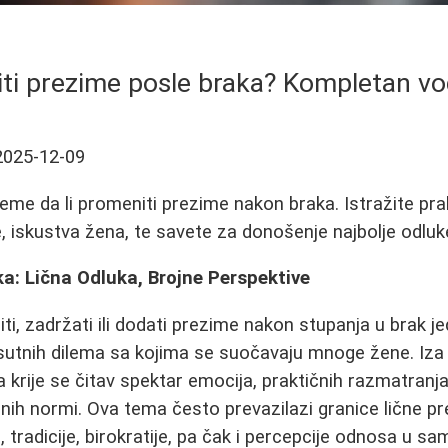
iti prezime posle braka? Kompletan vod
2025-12-09
leme da li promeniti prezime nakon braka. Istražite pra
, iskustva žena, te savete za donošenje najbolje odluk
a: Lična Odluka, Brojne Perspektive
iti, zadržati ili dodati prezime nakon stupanja u brak j
isutnih dilema sa kojima se suočavaju mnoge žene. Iza
 krije se čitav spektar emocija, praktičnih razmatranja
nih normi. Ova tema često prevazilazi granice lične pre
a, tradicije, birokratije, pa čak i percepcije odnosa u s