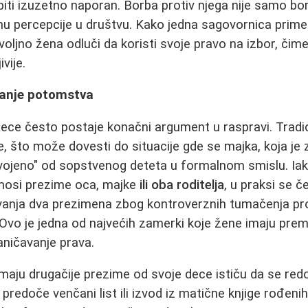
iti izuzetno naporan. Borba protiv njega nije samo borb
nu percepcije u društvu. Kako jedna sagovornica prim
oljno žena odluči da koristi svoje pravo na izbor, čime
ivije.
tanje potomstva
ece često postaje konačni argument u raspravi. Tradic
 što može dovesti do situacije gde se majka, koja je 
ojeno" od sopstvenog deteta u formalnom smislu. Iako
 nosi prezime oca, majke
ili oba roditelja
, u praksi se če
ivanja dva prezimena zbog kontroverznih tumačenja pr
 Ovo je jedna od najvećih zamerki koje žene imaju prem
ničavanje prava.
maju drugačije prezime od svoje dece ističu da se re
predoče venčani list ili izvod iz matične knjige rođeni