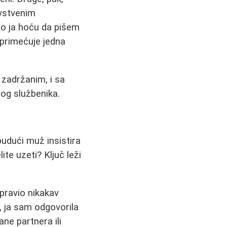
avstvenim
ko ja hoću da pišem
 primećuje jedna
a zadržanim, i sa
nog službenika.
udući muž insistira
te uzeti? Ključ leži
 pravio nikakav
, ja sam odgovorila
rane partnera ili