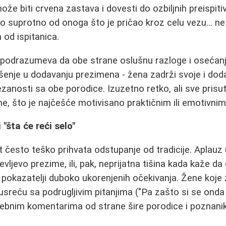
že biti crvena zastava i dovesti do ozbiljnih preispiti
 suprotno od onoga što je pričao kroz celu vezu... ne
 od ispitanica.
 podrazumeva da obe strane oslušnu razloge i osećanj
šenje u dodavanju prezimena - žena zadrži svoje i dod
anosti sa obe porodice. Izuzetno retko, ali sve prisutn
, što je najčešće motivisano praktičnim ili emotivnim
 "šta će reći selo"
t često teško prihvata odstupanje od tradicije. Aplauz 
vljevo prezime, ili, pak, neprijatna tišina kada kaže da
pokazatelji duboko ukorenjenih očekivanja. Žene koje
sreću sa podrugljivim pitanjima ("Pa zašto si se onda
rebnim komentarima od strane šire porodice i poznani