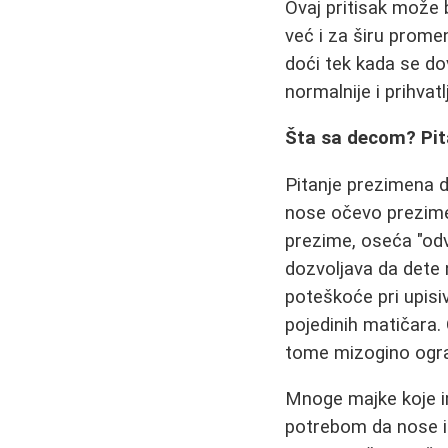
Ovaj pritisak može b
već i za širu prome
doći tek kada se dov
normalnije i prihvatlj
Šta sa decom? Pi
Pitanje prezimena d
nose očevo prezime,
prezime, oseća "odv
dozvoljava da dete
poteškoće pri upis
pojedinih matičara.
tome mizogino ogra
Mnoge majke koje i
potrebom da nose i 