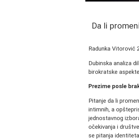
Da li promen
Radunka Vitorović
Dubinska analiza di
birokratske aspekte
Prezime posle brak
Pitanje da li promen
intimnih, a opštepr
jednostavnog izbora
očekivanja i društve
se pitanja identitet