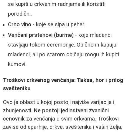
se kupiti u crkvenim radnjama ili koristiti
porodični.
Crno vino
- koje se sipa u pehar.
Venčani prstenovi (burme)
- koje mladenci
stavljaju tokom ceremonije. Obično ih kupuju
mladenci, ali po starom običaju mogu ih kupiti
kumovi.
Troškovi crkvenog venčanja: Taksa, hor i prilog
svešteniku
Ovo je oblast u kojoj postoji najviše varijacija i
zbunjenosti.
Ne postoji jedinstveni zvanični
cenovnik
za venčanja u svim crkvama. Troškovi
zavise od eparhije, crkve, sveštenika i vaših želja.