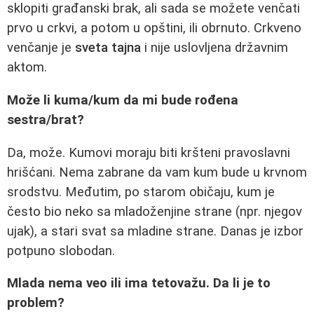
sklopiti građanski brak, ali sada se možete venčati
prvo u crkvi, a potom u opštini, ili obrnuto. Crkveno
venčanje je
sveta tajna
i nije uslovljena državnim
aktom.
Može li kuma/kum da mi bude rođena
sestra/brat?
Da, može. Kumovi moraju biti kršteni pravoslavni
hrišćani. Nema zabrane da vam kum bude u krvnom
srodstvu. Međutim, po starom običaju, kum je
često bio neko sa mladoženjine strane (npr. njegov
ujak), a stari svat sa mladine strane. Danas je izbor
potpuno slobodan.
Mlada nema veo ili ima tetovažu. Da li je to
problem?