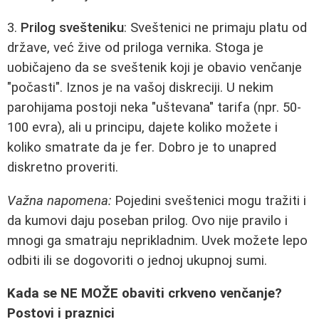
3.
Prilog svešteniku
: Sveštenici ne primaju platu od
države, već žive od priloga vernika. Stoga je
uobičajeno da se sveštenik koji je obavio venčanje
"počasti". Iznos je na vašoj diskreciji. U nekim
parohijama postoji neka "uštevana" tarifa (npr. 50-
100 evra), ali u principu, dajete koliko možete i
koliko smatrate da je fer. Dobro je to unapred
diskretno proveriti.
Važna napomena:
Pojedini sveštenici mogu tražiti i
da kumovi daju poseban prilog. Ovo nije pravilo i
mnogi ga smatraju neprikladnim. Uvek možete lepo
odbiti ili se dogovoriti o jednoj ukupnoj sumi.
Kada se NE MOŽE obaviti crkveno venčanje?
Postovi i praznici