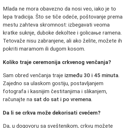
Mlada ne mora obavezno da nosi veo, iako je to
lepa tradicija. Što se tiče odeće, poštovanje prema
mestu zahteva skromnost: izbegavati veoma
kratke suknje, duboke dekoltee i golicaње ramena.
Tetovaže nisu zabranjene, ali ako želite, možete ih
pokriti maramom ili dugom kosom.
Koliko traje ceremonija crkvenog venčanja?
Sam obred venčanja traje
između 30 i 45 minuta
.
Zajedno sa ulaskom gostiju, postavljanjem
fotografa i kasnijim čestitanjima i slikanjem,
računajte na
sat do sat i po vremena
.
Da li se crkva može dekorisati cvećem?
Da, u dogovoru sa sveštenikom, crkvu možete