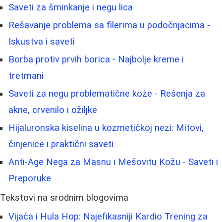
Saveti za šminkanje i negu lica
Rešavanje problema sa filerima u podočnjacima -
Iskustva i saveti
Borba protiv prvih borica - Najbolje kreme i
tretmani
Saveti za negu problematične kože - Rešenja za
akne, crvenilo i ožiljke
Hijaluronska kiselina u kozmetičkoj nezi: Mitovi,
činjenice i praktični saveti
Anti-Age Nega za Masnu i Mešovitu Kožu - Saveti i
Preporuke
Tekstovi na srodnim blogovima
Vijača i Hula Hop: Najefikasniji Kardio Trening za