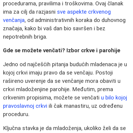
procedurama, pravilima i troškovima. Ovaj članak
ima za cilj da razjasni
sve aspekte crkvenog
venčanja
, od administrativnih koraka do duhovnog
značaja, kako bi vaš dan bio savršen i bez
nepotrebnih briga.
Gde se možete venčati? Izbor crkve i parohije
Jedno od najčešćih pitanja budućih mladenaca je u
kojoj crkvi imaju pravo da se venčaju. Postoji
rašireno uverenje da se venčanje mora obaviti u
crkvi mladoženjine parohije. Međutim, prema
crkvenim propisima, možete se venčati
u bilo kojoj
pravoslavnoj crkvi
ili čak manastiru, uz određenu
proceduru.
Ključna stavka je da mladoženja, ukoliko želi da se