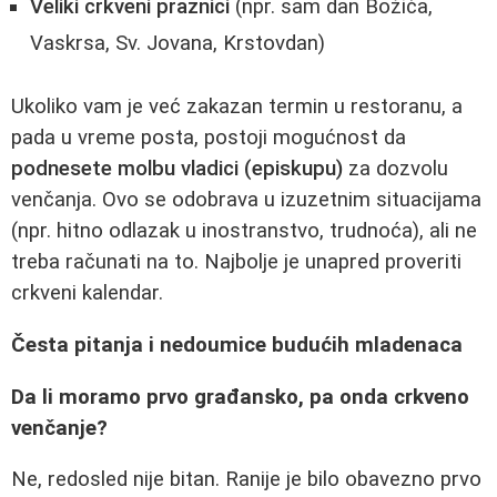
Veliki crkveni praznici
(npr. sam dan Božića,
Vaskrsa, Sv. Jovana, Krstovdan)
Ukoliko vam je već zakazan termin u restoranu, a
pada u vreme posta, postoji mogućnost da
podnesete molbu vladici (episkupu)
za dozvolu
venčanja. Ovo se odobrava u izuzetnim situacijama
(npr. hitno odlazak u inostranstvo, trudnoća), ali ne
treba računati na to. Najbolje je unapred proveriti
crkveni kalendar.
Česta pitanja i nedoumice budućih mladenaca
Da li moramo prvo građansko, pa onda crkveno
venčanje?
Ne, redosled nije bitan. Ranije je bilo obavezno prvo