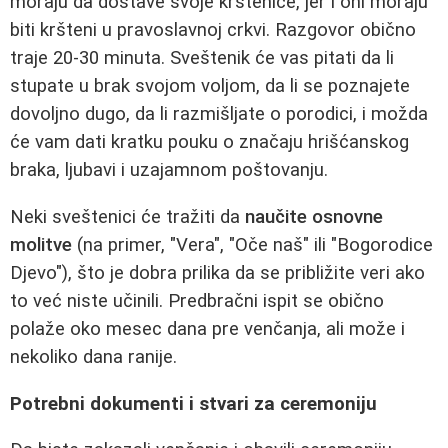
moraju da dostave svoje krštenice, jer i oni moraju
biti kršteni u pravoslavnoj crkvi. Razgovor obično
traje 20-30 minuta. Sveštenik će vas pitati da li
stupate u brak svojom voljom, da li se poznajete
dovoljno dugo, da li razmišljate o porodici, i možda
će vam dati kratku pouku o značaju hrišćanskog
braka, ljubavi i uzajamnom poštovanju.
Neki sveštenici će tražiti da
naučite osnovne
molitve
(na primer, "Vera", "Oče naš" ili "Bogorodice
Djevo"), što je dobra prilika da se približite veri ako
to već niste učinili. Predbračni ispit se obično
polaže oko mesec dana pre venčanja, ali može i
nekoliko dana ranije.
Potrebni dokumenti i stvari za ceremoniju