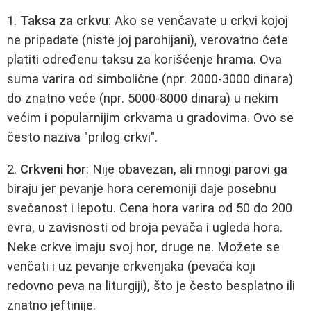
1.
Taksa za crkvu
: Ako se venčavate u crkvi kojoj
ne pripadate (niste joj parohijani), verovatno ćete
platiti određenu taksu za korišćenje hrama. Ova
suma varira od simbolične (npr. 2000-3000 dinara)
do znatno veće (npr. 5000-8000 dinara) u nekim
većim i popularnijim crkvama u gradovima. Ovo se
često naziva "prilog crkvi".
2.
Crkveni hor
: Nije obavezan, ali mnogi parovi ga
biraju jer pevanje hora ceremoniji daje posebnu
svečanost i lepotu. Cena hora varira od 50 do 200
evra, u zavisnosti od broja pevača i ugleda hora.
Neke crkve imaju svoj hor, druge ne. Možete se
venčati i uz pevanje crkvenjaka (pevača koji
redovno peva na liturgiji), što je često besplatno ili
znatno jeftinije.