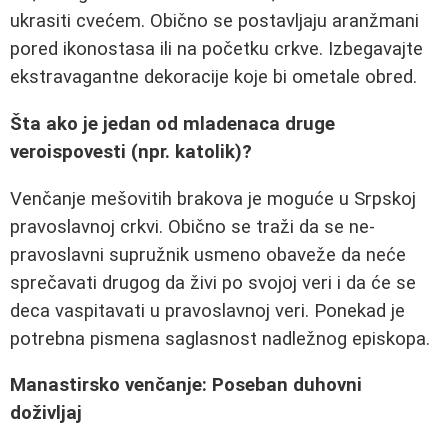
ukrasiti cvećem. Obično se postavljaju aranžmani
pored ikonostasa ili na početku crkve. Izbegavajte
ekstravagantne dekoracije koje bi ometale obred.
Šta ako je jedan od mladenaca druge
veroispovesti (npr. katolik)?
Venčanje mešovitih brakova je moguće u Srpskoj
pravoslavnoj crkvi. Obično se traži da se ne-
pravoslavni supružnik usmeno obaveže da neće
sprečavati drugog da živi po svojoj veri i da će se
deca vaspitavati u pravoslavnoj veri. Ponekad je
potrebna pismena saglasnost nadležnog episkopa.
Manastirsko venčanje: Poseban duhovni
doživljaj