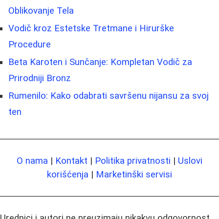
Oblikovanje Tela
Vodič kroz Estetske Tretmane i Hirurške
Procedure
Beta Karoten i Sunčanje: Kompletan Vodič za
Prirodniji Bronz
Rumenilo: Kako odabrati savršenu nijansu za svoj
ten
O nama
|
Kontakt
|
Politika privatnosti
|
Uslovi
korišćenja
|
Marketinški servisi
Urednici i autori ne preuzimaju nikakvu odgovornost