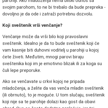
parohiji. Ako mladoženja nema bliski odnos sa
svojim parohom, to ne bi trebalo da bude prepreka -
dovoljno je da ode i zatraži potrebnu dozvolu.
Koji sveštenik vrši venčanje?
Venčanje može da vrši bilo koji pravoslavni
sveštenik. Idealno je da to bude sveštenik koji će
vam kasnije biti duhovni voditelj u parohiji u kojoj
ćete živeti. Međutim, mnogi parovi biraju
sveštenika koji im je emotivno blizak ili za koga su
čuli lepe preporuke.
Ako se venčavate u crkvi kojoj ne pripada
mladoženja, a želite da vas venča mladin sveštenik
(ili obrnuto), to je moguće. U tom slučaju, sveštenik
koji nije sa te parohije dolazi kao gost da obavi