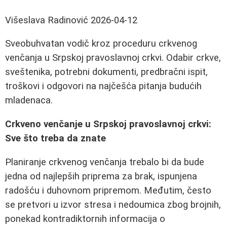
Višeslava Radinović
2026-04-12
Sveobuhvatan vodič kroz proceduru crkvenog
venčanja u Srpskoj pravoslavnoj crkvi. Odabir crkve,
sveštenika, potrebni dokumenti, predbračni ispit,
troškovi i odgovori na najčešća pitanja budućih
mladenaca.
Crkveno venčanje u Srpskoj pravoslavnoj crkvi:
Sve što treba da znate
Planiranje crkvenog venčanja trebalo bi da bude
jedna od najlepših priprema za brak, ispunjena
radošću i duhovnom pripremom. Međutim, često
se pretvori u izvor stresa i nedoumica zbog brojnih,
ponekad kontradiktornih informacija o