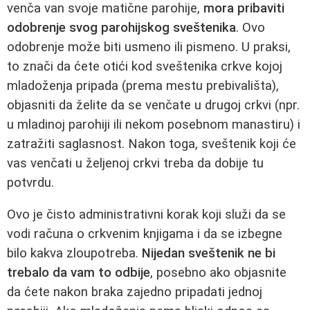
venča van svoje matične parohije,
mora pribaviti
odobrenje svog parohijskog sveštenika
. Ovo
odobrenje može biti usmeno ili pismeno. U praksi,
to znači da ćete otići kod sveštenika crkve kojoj
mladoženja pripada (prema mestu prebivališta),
objasniti da želite da se venčate u drugoj crkvi (npr.
u mladinoj parohiji ili nekom posebnom manastiru) i
zatražiti saglasnost. Nakon toga, sveštenik koji će
vas venčati u željenoj crkvi treba da dobije tu
potvrdu.
Ovo je čisto administrativni korak koji služi da se
vodi računa o crkvenim knjigama i da se izbegne
bilo kakva zloupotreba.
Nijedan sveštenik ne bi
trebalo da vam to odbije
, posebno ako objasnite
da ćete nakon braka zajedno pripadati jednoj