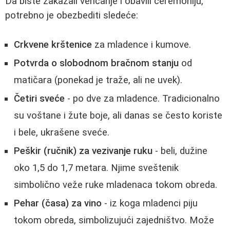
Da biste zakazali venčanje i obavili ceremoniju,
potrebno je obezbediti sledeće:
Crkvene krštenice
za mladence i kumove.
Potvrda o slobodnom bračnom stanju
od
matičara (ponekad je traže, ali ne uvek).
Četiri sveće
- po dve za mladence. Tradicionalno
su voštane i žute boje, ali danas se često koriste
i bele, ukrašene sveće.
Peškir (ručnik) za vezivanje ruku
- beli, dužine
oko 1,5 do 1,7 metara. Njime sveštenik
simbolično veže ruke mladenaca tokom obreda.
Pehar (časa) za vino
- iz koga mladenci piju
tokom obreda, simbolizujući zajedništvo. Može