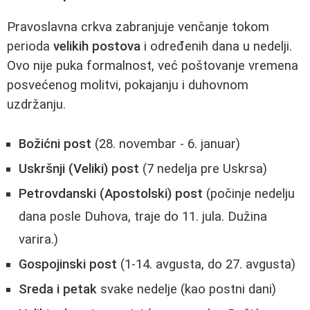
Pravoslavna crkva zabranjuje venčanje tokom
perioda
velikih postova
i određenih dana u nedelji.
Ovo nije puka formalnost, već poštovanje vremena
posvećenog molitvi, pokajanju i duhovnom
uzdržanju.
Božićni post
(28. novembar - 6. januar)
Uskršnji (Veliki) post
(7 nedelja pre Uskrsa)
Petrovdanski (Apostolski) post
(počinje nedelju
dana posle Duhova, traje do 11. jula. Dužina
varira.)
Gospojinski post
(1-14. avgusta, do 27. avgusta)
Sreda i petak
svake nedelje (kao postni dani)