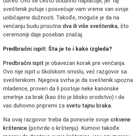
obred. Ovo se često dodatno naplaćuje, jer taj
sveštenik putuje i posvećuje vam vreme van svoje
uobičajene dužnosti. Takođe, moguće je da na
venčanju budu prisutna
dva ili više sveštenika
, što
ceremoniji daje poseban značaj.
Predbračni ispit: Šta je to i kako izgleda?
Predbračni ispit
je obavezan korak pre venčanja.
Ovo nije ispit u školskom smislu, već razgovor sa
sveštenikom. Njegova svrha je da sveštenik upozna
mladence, proveri da li postoje neke kanonske
smetnje za brak (kao što je blisko srodstvo) i da
vas duhovno pripremi za
svetu tajnu braka
.
Na ovaj razgovor treba da ponesete svoje
crkvene
krštenice
(potvrde o krštenju). Kumovi takođe