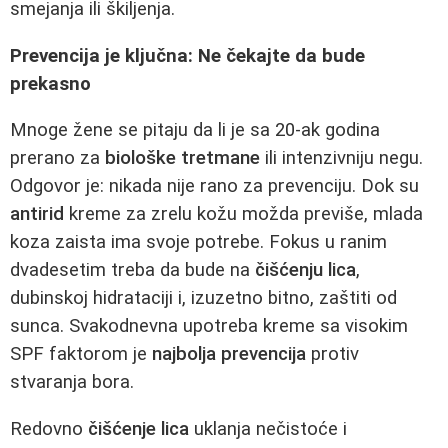
smejanja ili škiljenja.
Prevencija je ključna: Ne čekajte da bude
prekasno
Mnoge žene se pitaju da li je sa 20-ak godina
prerano za
biološke tretmane
ili intenzivniju negu.
Odgovor je: nikada nije rano za prevenciju. Dok su
antirid
kreme za zrelu kožu možda previše, mlada
koza zaista ima svoje potrebe. Fokus u ranim
dvadesetim treba da bude na
čišćenju lica
,
dubinskoj hidrataciji i, izuzetno bitno, zaštiti od
sunca. Svakodnevna upotreba kreme sa visokim
SPF faktorom je
najbolja prevencija
protiv
stvaranja bora.
Redovno
čišćenje lica
uklanja nečistoće i