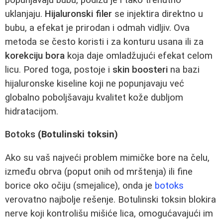
uklanjaju.
Hijaluronski filer
se injektira direktno u
bubu, a efekat je prirodan i odmah vidljiv. Ova
metoda se često koristi i za konturu usana ili za
korekciju bora
koja daje omladžujući efekat celom
licu. Pored toga, postoje i
skin boosteri
na bazi
hijaluronske kiseline koji ne popunjavaju već
globalno poboljšavaju kvalitet kože dubljom
hidratacijom.
Botoks
(Botulinski toksin)
Ako su vaš najveći problem mimičke bore na čelu,
između obrva (poput onih od mrštenja) ili fine
borice oko očiju (smejalice), onda je
botoks
verovatno najbolje rešenje. Botulinski toksin blokira
nerve koji kontrolišu mišiće lica, omogućavajući im