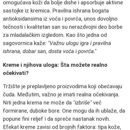
omogućava koži da bolje dishe i apsorbuje aktivne
sastojke iz kremica. Pravilna ishrana bogata
antioksidansima iz voća i povrća, unos dovoljno
tečnosti i kvalitetan san su nerazdvojni deo borbe
za mladalačkim izgledom. Kao što jedna od
sagovornica kaže:
"Važnu ulogu igra i pravilna
ishrana, dobar san, dosta voća i povrća."
Kreme i njihova uloga: Šta možete realno
očekivati?
Tržište je preplavljeno proizvodima koji obećavaju
čuda. Međutim, važno je imati realna očekivanja.
Niti jedna krema ne može da
"izbriše"
već
formirane, duboke bore. One mogu da ih ublaže, da
popune fini reljef i da spreče nastanak novih.
Efekat kreme zavisi od brojnih faktora: tipa kože,