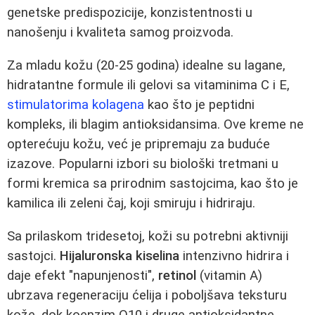
genetske predispozicije, konzistentnosti u
nanošenju i kvaliteta samog proizvoda.
Za mladu kožu (20-25 godina) idealne su lagane,
hidratantne formule ili gelovi sa vitaminima C i E,
stimulatorima kolagena
kao što je peptidni
kompleks, ili blagim antioksidansima. Ove kreme ne
opterećuju kožu, već je pripremaju za buduće
izazove. Popularni izbori su biološki tretmani u
formi kremica sa prirodnim sastojcima, kao što je
kamilica ili zeleni čaj, koji smiruju i hidriraju.
Sa prilaskom tridesetoj, koži su potrebni aktivniji
sastojci.
Hijaluronska kiselina
intenzivno hidrira i
daje efekt "napunjenosti",
retinol
(vitamin A)
ubrzava regeneraciju ćelija i poboljšava teksturu
kože, dok koenzim Q10 i druge antioksidantne