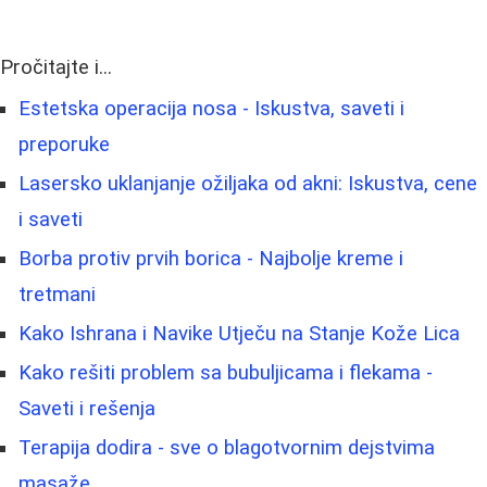
Pročitajte i...
Estetska operacija nosa - Iskustva, saveti i
preporuke
Lasersko uklanjanje ožiljaka od akni: Iskustva, cene
i saveti
Borba protiv prvih borica - Najbolje kreme i
tretmani
Kako Ishrana i Navike Utječu na Stanje Kože Lica
Kako rešiti problem sa bubuljicama i flekama -
Saveti i rešenja
Terapija dodira - sve o blagotvornim dejstvima
masaže