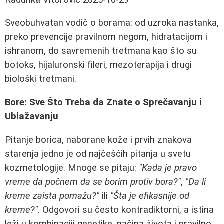
Sveobuhvatan vodič o borama: od uzroka nastanka,
preko prevencije pravilnom negom, hidratacijom i
ishranom, do savremenih tretmana kao što su
botoks, hijaluronski fileri, mezoterapija i drugi
biološki tretmani.
Bore: Sve Što Treba da Znate o Sprečavanju i
Ublažavanju
Pitanje borica, naborane kože i prvih znakova
starenja jedno je od najčešćih pitanja u svetu
kozmetologije. Mnoge se pitaju:
"Kada je pravo
vreme da počnem da se borim protiv bora?"
,
"Da li
kreme zaista pomažu?"
ili
"Šta je efikasnije od
kreme?"
. Odgovori su često kontradiktorni, a istina
leži u kombinaciji genetike, načina života i pravilno