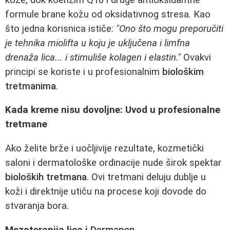
formule brane kožu od oksidativnog stresa. Kao
što jedna korisnica ističe:
"Ono što mogu preporučiti
je tehnika miolifta u koju je uključena i limfna
drenaža lica... i stimuliše kolagen i elastin."
Ovakvi
principi se koriste i u profesionalnim
biološkim
tretmanima
.
Kada kreme nisu dovoljne: Uvod u profesionalne
tretmane
Ako želite brže i uočljivije rezultate, kozmetički
saloni i dermatološke ordinacije nude širok spektar
bioloških tretmana
. Ovi tretmani deluju dublje u
koži i direktnije utiču na procese koji dovode do
stvaranja bora.
Mezoterapija lica i
Dermapen