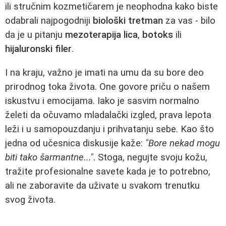
ili stručnim kozmetičarem je neophodna kako biste
odabrali najpogodniji
biološki tretman
za vas - bilo
da je u pitanju
mezoterapija lica
,
botoks
ili
hijaluronski filer
.
I na kraju, važno je imati na umu da su bore deo
prirodnog toka života. One govore priču o našem
iskustvu i emocijama. Iako je sasvim normalno
želeti da očuvamo mladalački izgled, prava lepota
leži i u samopouzdanju i prihvatanju sebe. Kao što
jedna od učesnica diskusije kaže:
"Bore nekad mogu
biti tako šarmantne..."
. Stoga, negujte svoju kožu,
tražite profesionalne savete kada je to potrebno,
ali ne zaboravite da uživate u svakom trenutku
svog života.