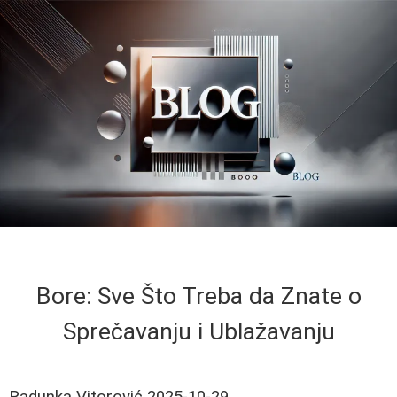
Bore: Sve Što Treba da Znate o
Sprečavanju i Ublažavanju
Radunka Vitorović
2025-10-29