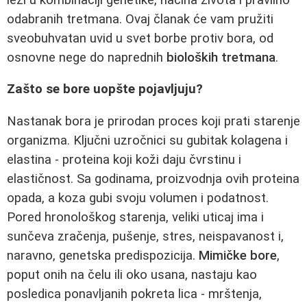
odabranih tretmana. Ovaj članak će vam pružiti
sveobuhvatan uvid u svet borbe protiv bora, od
osnovne nege do naprednih
bioloških tretmana
.
Zašto se bore uopšte pojavljuju?
Nastanak bora je prirodan proces koji prati starenje
organizma. Ključni uzročnici su gubitak kolagena i
elastina - proteina koji koži daju čvrstinu i
elastičnost. Sa godinama, proizvodnja ovih proteina
opada, a koza gubi svoju volumen i podatnost.
Pored hronološkog starenja, veliki uticaj ima i
sunčeva zračenja, pušenje, stres, neispavanost i,
naravno, genetska predispozicija.
Mimičke bore
,
poput onih na čelu ili oko usana, nastaju kao
posledica ponavljanih pokreta lica - mrštenja,