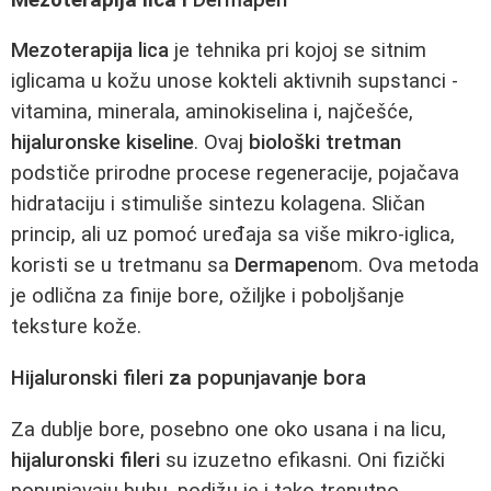
Mezoterapija lica
je tehnika pri kojoj se sitnim
iglicama u kožu unose kokteli aktivnih supstanci -
vitamina, minerala, aminokiselina i, najčešće,
hijaluronske kiseline
. Ovaj
biološki tretman
podstiče prirodne procese regeneracije, pojačava
hidrataciju i stimuliše sintezu kolagena. Sličan
princip, ali uz pomoć uređaja sa više mikro-iglica,
koristi se u tretmanu sa
Dermapen
om. Ova metoda
je odlična za finije bore, ožiljke i poboljšanje
teksture kože.
Hijaluronski fileri
za
popunjavanje bora
Za dublje bore, posebno one oko usana i na licu,
hijaluronski fileri
su izuzetno efikasni. Oni fizički
popunjavaju bubu, podižu je i tako trenutno