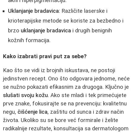
akni i hiperpigmentaciju.
Uklanjanje bradavica
: Različite laserske i
krioterapijske metode se koriste za bezbedno i
brzo
uklanjanje bradavica
i drugih benignih
kožnih formacija.
Kako izabrati pravi put za sebe?
Kao što se vidi iz brojnih iskustava, ne postoji
jedinstven recept. Ono što odgovara jednome, neće
se nužno pokazati efikasnim za drugoga. Ključno je
slušati svoju kožu
. Ako ste mladi i tek primećujete
prve znake, fokusirajte se na prevenciju: kvalitetnu
negu,
čišćenje lica
, zaštitu od sunca i zdrav način
života. Ukoliko su se bore već formirale i želite
radikalnije rezultate, konsultacija sa dermatologom