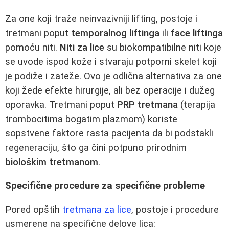
Za one koji traže neinvazivniji lifting, postoje i
tretmani poput
temporalnog liftinga
ili
face liftinga
pomoću niti.
Niti za lice
su biokompatibilne niti koje
se uvode ispod kože i stvaraju potporni skelet koji
je podiže i zateže. Ovo je odlična alternativa za one
koji žede efekte hirurgije, ali bez operacije i dužeg
oporavka. Tretmani poput
PRP tretmana
(terapija
trombocitima bogatim plazmom) koriste
sopstvene faktore rasta pacijenta da bi podstakli
regeneraciju, što ga čini potpuno prirodnim
biološkim tretmanom
.
Specifične procedure za specifične probleme
Pored opštih
tretmana za lice
, postoje i procedure
usmerene na specifične delove lica: