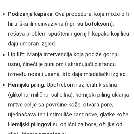
Podizanje kapaka
: Ova procedura, koja može biti
hirurška ili neinvazivna (npr. sa
botoksom
),
rešava problem spuštenih gornjih kapaka koji licu
daju umoran izgled.
Lip lift
: Manja intervencija koja podiže gornju
usnu, čineći je punijom i skraćujući distancu
između nosa i usana, što daje mladalački izgled.
Hemijski piling
: Upotrebom različitih kiselina
(glikolna, milična, salicilna),
hemijski piling
uklanja
mrtve ćelije sa površine kože, otvara pore,
ujednačava ten i stimuliše rast nove, glatke kože.
Hemijski pilingovi
su odlični za bore, ožiljke od