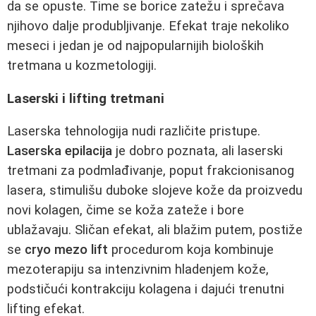
da se opuste. Time se borice zatežu i sprečava
njihovo dalje produbljivanje. Efekat traje nekoliko
meseci i jedan je od najpopularnijih bioloških
tretmana u kozmetologiji.
Laserski i lifting tretmani
Laserska tehnologija nudi različite pristupe.
Laserska epilacija
je dobro poznata, ali laserski
tretmani za podmlađivanje, poput frakcionisanog
lasera, stimulišu duboke slojeve kože da proizvedu
novi kolagen, čime se koža zateže i bore
ublažavaju. Sličan efekat, ali blažim putem, postiže
se
cryo mezo lift
procedurom koja kombinuje
mezoterapiju sa intenzivnim hladenjem kože,
podstičući kontrakciju kolagena i dajući trenutni
lifting efekat.