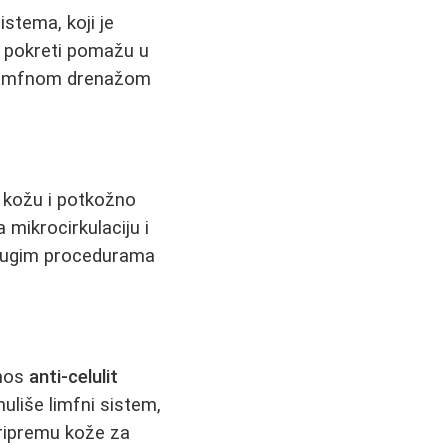
istema, koji je
ni pokreti pomažu u
imfnom drenažom
" kožu i potkožno
 mikrocirkulaciju i
 drugim procedurama
inos
anti-celulit
uliše limfni sistem,
 pripremu kože za