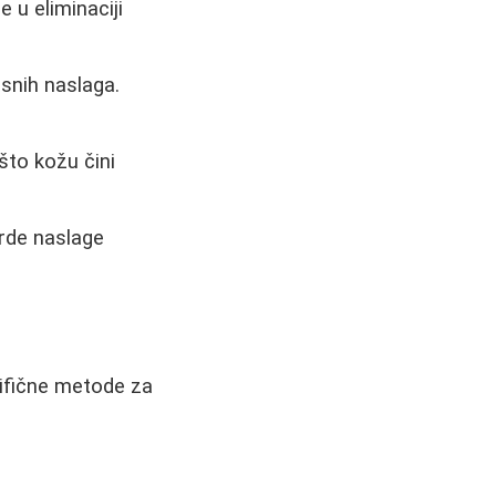
 u eliminaciji
nih naslaga.
što kožu čini
vrde naslage
cifične metode za