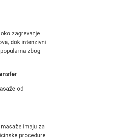
uboko zagrevanje
va, dok intenzivni
popularna zbog
ransfer
masaže
od
it masaže imaju za
icinske procedure