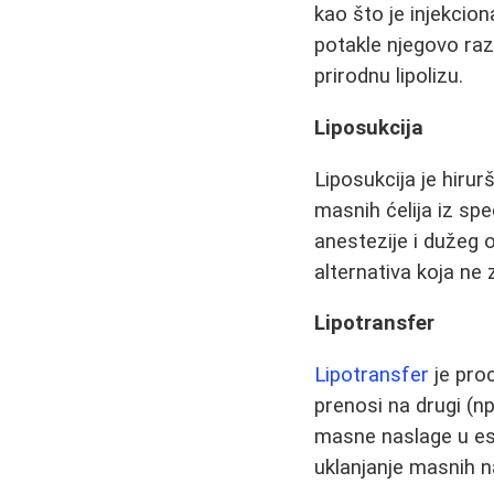
kao što je injekcio
potakle njegovo raza
prirodnu lipolizu.
Liposukcija
Liposukcija je hirur
masnih ćelija iz spe
anestezije i dužeg 
alternativa koja ne 
Lipotransfer
Lipotransfer
je proc
prenosi na drugi (npr
masne naslage u est
uklanjanje masnih n