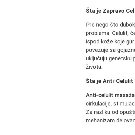
Šta je Zapravo Cel
Pre nego što dubo
problema. Celulit, 
ispod kože koje gura
povezuje sa gojazno
uključuju genetsku 
života.
Šta je Anti-Celuli
Anti-celulit masaža
cirkulacije, stimul
Za razliku od opuš
mehanizam delovanja