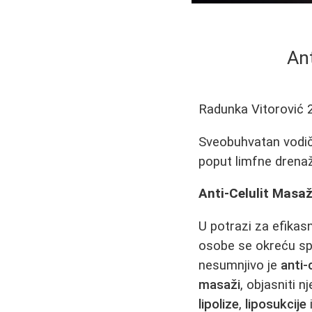
Ant
Radunka Vitorović
Sveobuhvatan vodič k
poput limfne drenaž
Anti-Celulit Masa
U potrazi za efikas
osobe se okreću sp
nesumnjivo je
anti-
masaži
, objasniti 
lipolize
,
liposukcije