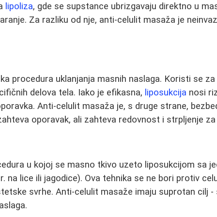
na
lipoliza
, gde se supstance ubrizgavaju direktno u mas
ranje. Za razliku od nje, anti-celulit masaža je neinvaz
ška procedura uklanjanja masnih naslaga. Koristi se za 
cifičnih delova tela. Iako je efikasna,
liposukcija
nosi ri
oporavka. Anti-celulit masaža je, s druge strane, bezbe
zahteva oporavak, ali zahteva redovnost i strpljenje za v
edura u kojoj se masno tkivo uzeto liposukcijom sa je
. na lice ili jagodice). Ova tehnika se ne bori protiv celu
etske svrhe. Anti-celulit masaže imaju suprotan cilj -
aslaga.