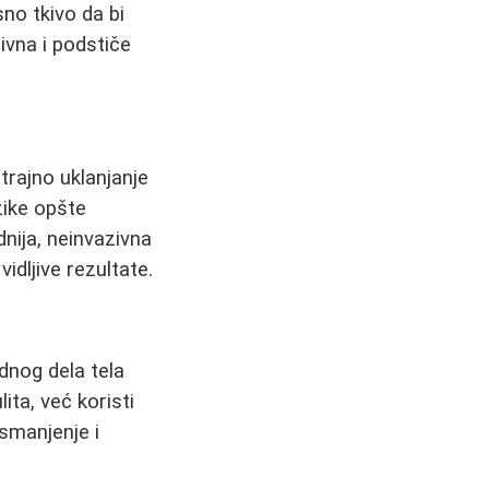
no tkivo da bi
ivna i podstiče
trajno uklanjanje
zike opšte
dnija, neinvazivna
idljive rezultate.
dnog dela tela
lita, već koristi
 smanjenje i