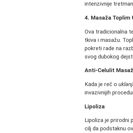
intenzivnije tretman
4. Masaža Toplim 
Ova tradicionalna te
tkiva i masažu. Top
pokreti rade na razb
svog dubokog dejst
Anti-Celulit Masaž
Kada je reč o
uklan
invazivnijih procedu
Lipoliza
Lipoliza je prirodn
cilj da podstaknu 