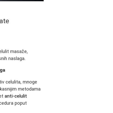
ate
elulit masaže,
snih naslaga.
aga
iv celulita, mnoge
fikasnijim metodama
vet
anti-celulit
rocedura poput