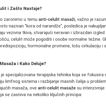
ulit i Zašto Nastaje?
ko zaronimo u temu
anti-celulit masaži
, važno je razu
često nazivan "kora od narandže", posledica je nakuplj
ju vezivna tkiva, stvarajući neravan i izbrazdan izgled
šću, celulit može pogoditi i osobe normalne težine. Gl
predispoziciju, hormonalne promene, lošu cirkulaciju i
t Masaža i Kako Deluje?
je specijalizovana terapijska tehnika koja se fokusira 
aciju limfnog sistema i razbijanje masnih čelija u prob
tajućih masaža, ove
anti-celulit masaže
su intenzivnije 
 se zasniva na nekoliko ključnih principa: