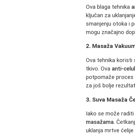
Ova blaga tehnika
a
ključan za uklanjanj
smanjenju otoka i 
mogu značajno dop
2. Masaža Vakuu
Ova tehnika koristi
tkivo. Ova
anti-celu
potpomaže proce
za još bolje rezulta
3. Suva Masaža Če
Iako se može radit
masažama
. Četkan
uklanja mrtve ćelije