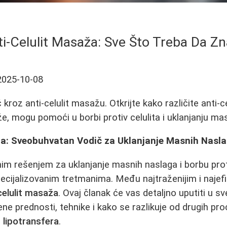
i-Celulit Masaža: Sve Što Treba Da Zn
2025-10-08
roz anti-celulit masažu. Otkrijte kako različite anti-c
e, mogu pomoći u borbi protiv celulita i uklanjanju ma
ža: Sveobuhvatan Vodič za Uklanjanje Masnih Nasl
nim rešenjem za uklanjanje masnih naslaga i borbu prot
ecijalizovanim tretmanima. Među najtraženijim i naje
celulit masaža
. Ovaj članak će vas detaljno uputiti u s
njene prednosti, tehnike i kako se razlikuje od drugih p
i
lipotransfera
.