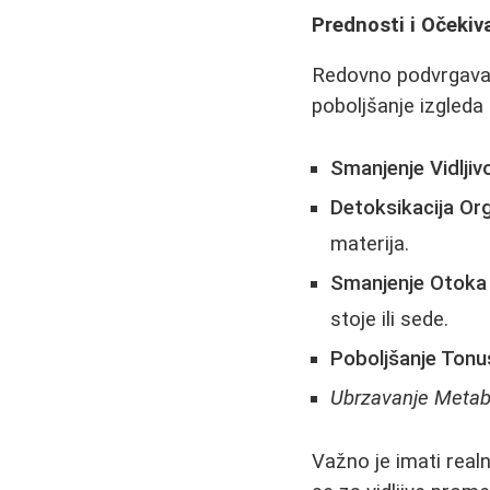
Prednosti i Očekiv
Redovno podvrgav
poboljšanje izgleda
Smanjenje Vidljivo
Detoksikacija Or
materija.
Smanjenje Otoka 
stoje ili sede.
Poboljšanje Tonu
Ubrzavanje Metab
Važno je imati real