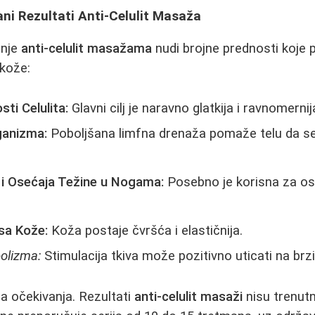
ani Rezultati Anti-Celulit Masaža
anje
anti-celulit masažama
nudi brojne prednosti koje
 kože:
sti Celulita:
Glavni cilj je naravno glatkija i ravnomerni
ganizma:
Poboljšana limfna drenaža pomaže telu da se
i Osećaja Težine u Nogama:
Posebno je korisna za os
sa Kože:
Koža postaje čvršća i elastičnija.
olizma:
Stimulacija tkiva može pozitivno uticati na br
na očekivanja. Rezultati
anti-celulit masaži
nisu trenutn