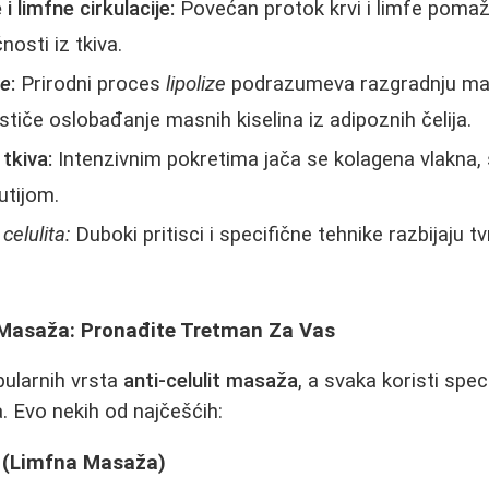
i limfne cirkulacije:
Povećan protok krvi i limfe pomaže
nosti iz tkiva.
ze
:
Prirodni proces
lipolize
podrazumeva razgradnju mas
če oslobađanje masnih kiselina iz adipoznih čelija.
tkiva:
Intenzivnim pokretima jača se kolagena vlakna, 
utijom.
celulita:
Duboki pritisci i specifične tehnike razbijaju t
t Masaža: Pronađite Tretman Za Vas
pularnih vrsta
anti-celulit masaža
, a svaka koristi spe
a. Evo nekih od najčešćih:
 (Limfna Masaža)