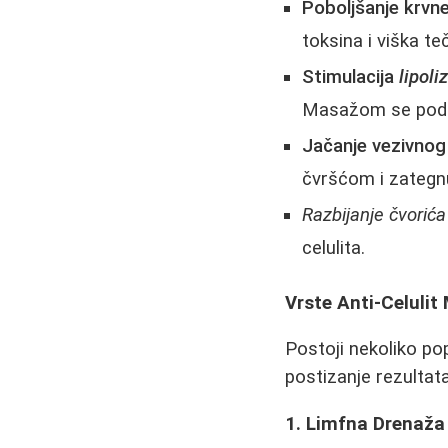
Poboljšanje krvne 
toksina i viška teč
Stimulacija
lipoli
Masažom se podsti
Jačanje vezivnog 
čvršćom i zategn
Razbijanje čvorića 
celulita.
Vrste Anti-Celuli
Postoji nekoliko po
postizanje rezultat
1. Limfna Drenaža