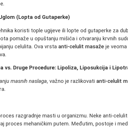
e.
Uglom (Lopta od Gutaperke)
hnika koristi tople ugijeve ili lopte od gutaperke za d
lota pomaže u opuštanju mišića i otvaranju krvnih sudo
ijanju celulita. Ova vrsta
anti-celulit masaže
je veoma 
va.
a vs. Druge Procedure: Lipoliza, Liposukcija i Lipot
janju masnih naslaga
, važno je razlikovati
anti-celulit 
ra.
i proces razgradnje masti u organizmu. Neke anti-celul
ovaj proces mehaničkim putem. Međutim, postoje i med