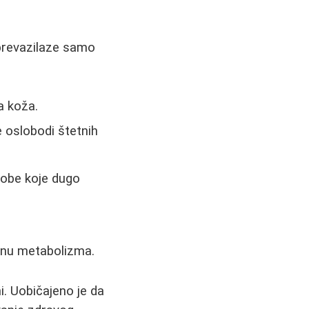
 prevazilaze samo
ja koža.
 oslobodi štetnih
obe koje dugo
zinu metabolizma.
i. Uobičajeno je da