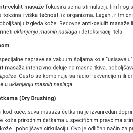
nti-celulit masaže
fokusira se na stimulaciju limfnog s
e toksina i viška tečnosti iz organizma. Lagani, ritmič
poboljšanju izgleda kože. Redovne
anti-celulit masaže
l
rineti
uklanjanju masnih naslaga
i detoksikaciji tela.
mom
 specijalne naprave sa vakuum šoljama koje "usisavaju
lit masaža
intenzivno deluje na masna tkiva, poboljšava
s
lipolize
. Često se kombinuje sa radiofrekvencijom ili
te u
uklanjanju masnih naslaga
.
tkama (Dry Brushing)
i i kod kuće, suva masaža četkama je izvanredan dopr
je kože prirodnim četkama u specifičnim pravcima stim
 kože i poboljšava cirkulaciju. Ovo je odličan način za