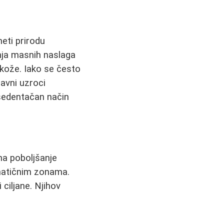
meti prirodu
anja masnih naslaga
 kože. Iako se često
avni uzroci
 sedentačan način
na poboljšanje
lematičnim zonama.
i ciljane. Njihov