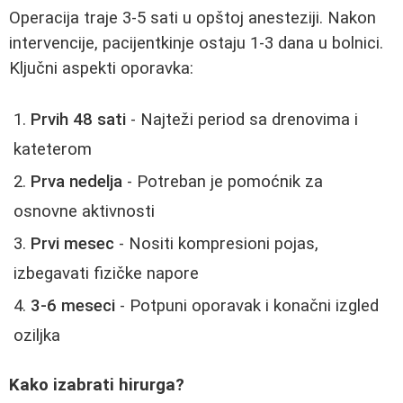
Operacija traje 3-5 sati u opštoj anesteziji. Nakon
intervencije, pacijentkinje ostaju 1-3 dana u bolnici.
Ključni aspekti oporavka:
Prvih 48 sati
- Najteži period sa drenovima i
kateterom
Prva nedelja
- Potreban je pomoćnik za
osnovne aktivnosti
Prvi mesec
- Nositi kompresioni pojas,
izbegavati fizičke napore
3-6 meseci
- Potpuni oporavak i konačni izgled
oziljka
Kako izabrati hirurga?