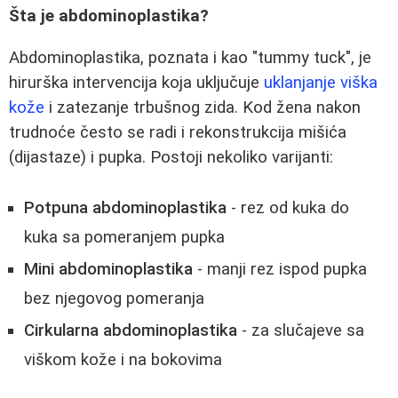
Šta je abdominoplastika?
Abdominoplastika, poznata i kao "tummy tuck", je
hirurška intervencija koja uključuje
uklanjanje viška
kože
i zatezanje trbušnog zida. Kod žena nakon
trudnoće često se radi i rekonstrukcija mišića
(dijastaze) i pupka. Postoji nekoliko varijanti:
Potpuna abdominoplastika
- rez od kuka do
kuka sa pomeranjem pupka
Mini abdominoplastika
- manji rez ispod pupka
bez njegovog pomeranja
Cirkularna abdominoplastika
- za slučajeve sa
viškom kože i na bokovima