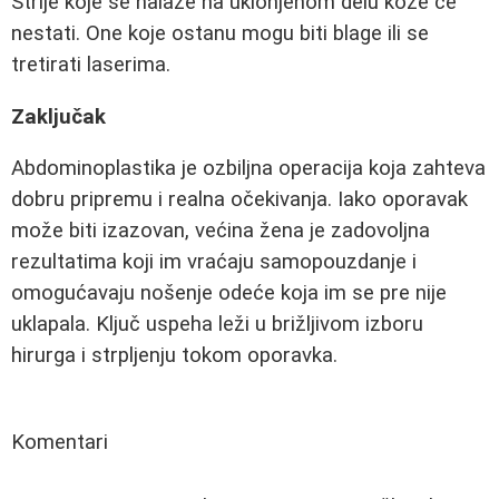
Strije koje se nalaze na uklonjenom delu kože će
nestati. One koje ostanu mogu biti blage ili se
tretirati laserima.
Zaključak
Abdominoplastika je ozbiljna operacija koja zahteva
dobru pripremu i realna očekivanja. Iako oporavak
može biti izazovan, većina žena je zadovoljna
rezultatima koji im vraćaju samopouzdanje i
omogućavaju nošenje odeće koja im se pre nije
uklapala. Ključ uspeha leži u brižljivom izboru
hirurga i strpljenju tokom oporavka.
Komentari