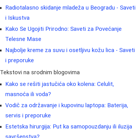
Radiotalasno skidanje mladeža u Beogradu - Saveti
i Iskustva
Kako Se Ugojiti Prirodno: Saveti za Povećanje
Telesne Mase
Najbolje kreme za suvu i osetljivu kožu lica - Saveti
i preporuke
Tekstovi na srodnim blogovima
Kako se rešiti jastučića oko kolena: Celulit,
masnoća ili voda?
Vodič za održavanje i kupovinu laptopa: Baterija,
servis i preporuke
Estetska hirurgija: Put ka samopouzdanju ili iluzija
savršenstva?