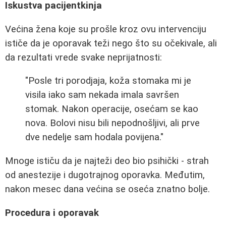
Iskustva pacijentkinja
Većina žena koje su prošle kroz ovu intervenciju
ističe da je oporavak teži nego što su očekivale, ali
da rezultati vrede svake neprijatnosti:
"Posle tri porodjaja, koža stomaka mi je
visila iako sam nekada imala savršen
stomak. Nakon operacije, osećam se kao
nova. Bolovi nisu bili nepodnošljivi, ali prve
dve nedelje sam hodala povijena."
Mnoge ističu da je najteži deo bio psihički - strah
od anestezije i dugotrajnog oporavka. Međutim,
nakon mesec dana većina se oseća znatno bolje.
Procedura i oporavak