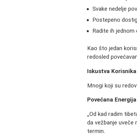
Svake nedelje pov
Postepeno dostign
Radite ih jednom 
Kao što jedan korisn
redosled povećavanj
Iskustva Korisnika
Mnogi koji su redo
Povećana Energija
Od kad radim tibet
da vežbanje uveče m
termin.