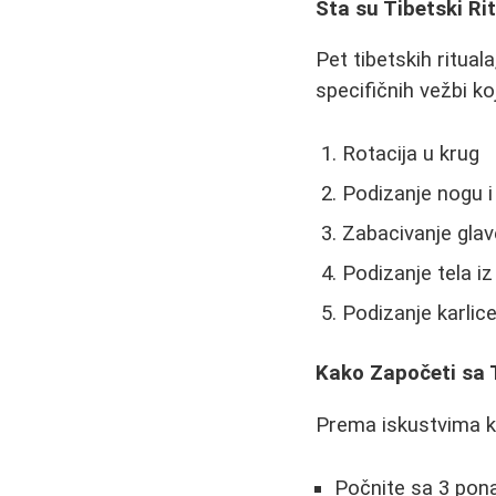
Šta su Tibetski Rit
Pet tibetskih ritual
specifičnih vežbi k
Rotacija u krug
Podizanje nogu i
Zabacivanje gla
Podizanje tela iz
Podizanje karlic
Kako Započeti sa 
Prema iskustvima ko
Počnite sa 3 pona