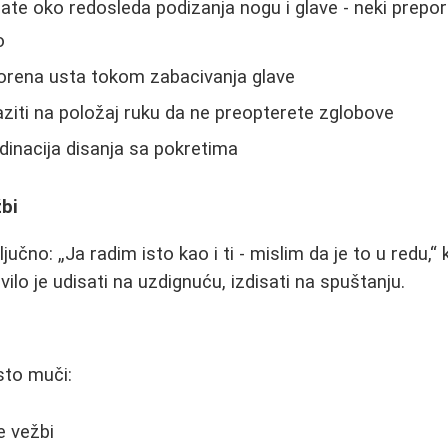
te oko redosleda podizanja nogu i glave - neki prepor
o
rena usta tokom zabacivanja glave
ziti na položaj ruku da ne preopterete zglobove
inacija disanja sa pokretima
bi
ključno:
Ja radim isto kao i ti - mislim da je to u redu,
k
vilo je udisati na uzdignuću, izdisati na spuštanju.
sto muči:
e vežbi