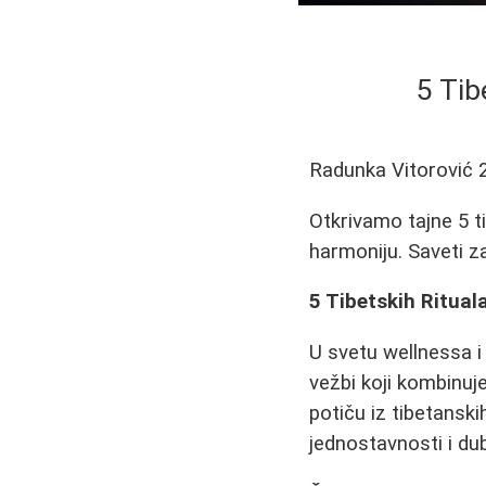
5 Tib
Radunka Vitorović
Otkrivamo tajne 5 ti
harmoniju. Saveti za
5 Tibetskih Ritual
U svetu wellnessa i
vežbi koji kombinuj
potiču iz tibetansk
jednostavnosti i d