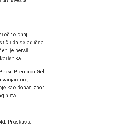
i biti svestan
aročito onaj
ističu da se odlično
eni je persil
korisnika.
Persil Premium Gel
m varijantom,
nje kao dobar izbor
og puta.
old
. Praškasta