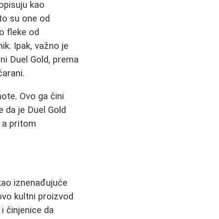
opisuju kao
što su one od
o fleke od
ik. Ipak, važno je
čni Duel Gold, prema
čarani.
note. Ovo ga čini
e da je Duel Gold
 a pritom
 kao iznenađujuće
vo kultni proizvod
 činjenice da