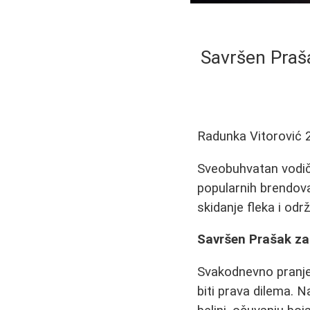
Savršen Praša
Radunka Vitorović
Sveobuhvatan vodič
popularnih brendova 
skidanje fleka i od
Savršen Prašak za 
Svakodnevno pranje 
biti prava dilema. 