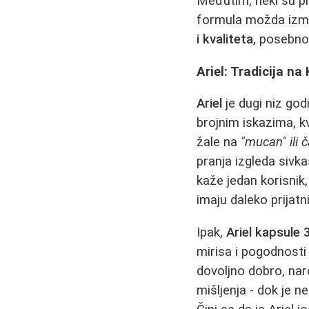
Međutim, neki su pr
formula možda izmen
i kvaliteta
, posebno
Ariel: Tradicija na
Ariel
je dugi niz go
brojnim iskazima, k
žale na
"mucan" ili č
pranja izgleda sivka
kaže jedan korisnik,
imaju daleko prijatnij
Ipak,
Ariel kapsule 
mirisa i pogodnosti
dovoljno dobro, naro
mišljenja - dok je n