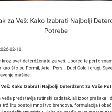
k za Veš: Kako Izabrati Najbolji Dete
Potrebe
2026-02-10
 kroz svet deterdženata za veš. Uporedite performans
kao što su Formil, Ariel, Persil, Duel Gold i drugi. Save
ržavanje mašine.
Veš: Kako Izabrati Najbolji Deterdžent za Vaše Po
veša predstavlja rutinski zadatak, ali izbor prašaka 
Na tržištu postoji mnoštvo brendova, formulacija i obe