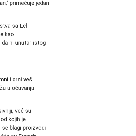
tan," primećuje jedan
stva sa Lel
je kao
 da ni unutar istog
mni i crni veš
ažu u očuvanju
vniji, već su
od kojih je
 se blagi proizvodi