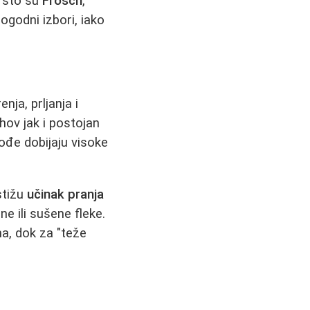
o što su
Frosch
,
ogodni izbori, iako
ja, prljanja i
ihov jak i postojan
kođe dobijaju visoke
stižu
učinak pranja
e ili sušene fleke.
a, dok za "teže