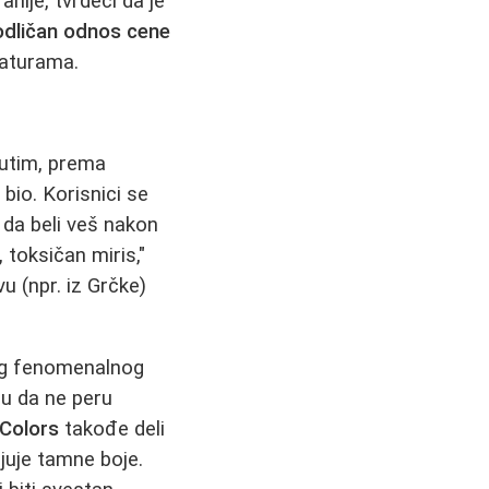
nije, tvrdeći da je
 odličan odnos cene
raturama.
đutim, prema
bio. Korisnici se
 da beli veš nakon
 toksičan miris,"
u (npr. iz Grčke)
bog fenomenalnog
ju da ne peru
 Colors
takođe deli
ljuje tamne boje.