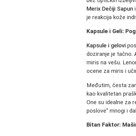
bez optičkih izbelji
Merix Dečiji Sapun
i
je reakcija kože ind
Kapsule i Geli: P
Kapsule i gelovi
post
doziranje je tačno.
miris na vešu. Len
ocene za miris i uči
Međutim, česta zam
kao kvalitetan prašk
One su idealne za r
poslove" mnogi i dal
Bitan Faktor: Maši