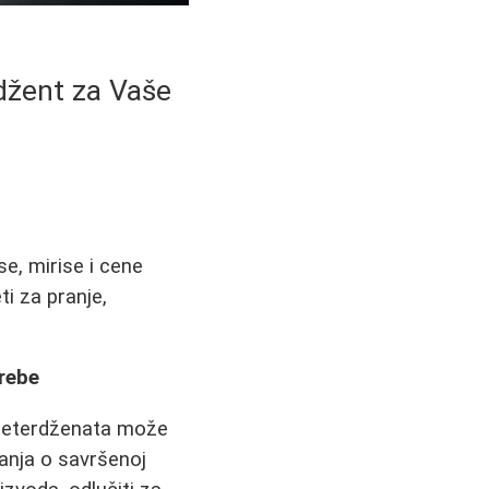
rdžent za Vaše
e, mirise i cene
ti za pranje,
trebe
i deterdženata može
ćanja o savršenoj