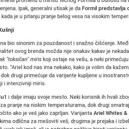
imetili promenu u mirisu tečnog Formila u odnosu na ra
jena. Ipak, generalni utisak je da
Formil predstavlja
 kada je u pitanju pranje belog vesa na visokim tempe
 Kušnji
dina bio sinonim za pouzdanost i snažno čišćenje. Me
valitet ovog brenda možda nije onakav kakav je nekada 
ak "toksičan" miris
koji ostaje na vešu, a neki primećuju
sto. "Ariel kod nas ima nekako, kako ja volim da kažem,
 dok drugi primećuje da varijante kupljene u inostranstv
i i intenzivniji miris.
3u1
i dalje imaju svoje mesto. Neki korisnik ih hvali z
 za pranje na niskim temperaturama, dok drugi smatra
čito ako je veš jako zaprljan. Varijanta
Ariel Whites &
ekima odlična za mešoviti veš, drugima je prejaka i izbe