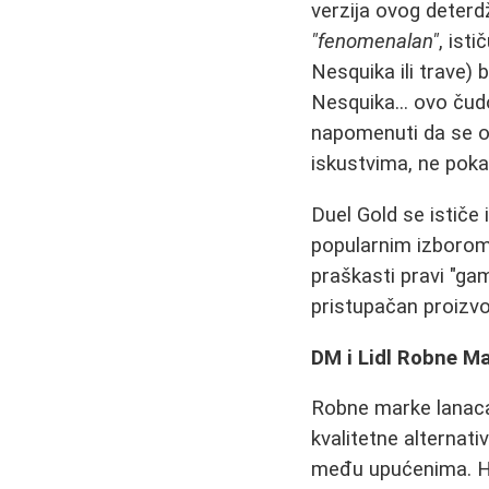
verzija ovog deterd
"fenomenalan"
, ist
Nesquika ili trave)
Nesquika... ovo čudo
napomenuti da se o
iskustvima, ne poka
Duel Gold se ističe 
popularnim izborom 
praškasti pravi "ga
pristupačan proizvo
DM i Lidl Robne Ma
Robne marke lanac
kvalitetne alternati
među upućenima. Hva