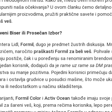
ja i neodoljivom mirisu. Kako se, među ovim morem proi
 ispuniti naša očekivanja? U ovom članku ćemo detaljno 
ularnijim proizvodima, pružiti praktične savete i pom
aš veš
.
iveni Biser ili Prosečan Izbor?
tera Lidl,
Formil
, dugo je predmet žustrih diskusija. M
krićem, naročito
praškasti Formil za beli veš
. Pohvale
oju postiže, čak i u poređenju sa renomiranim brendov
e jedan korisnik, dodajući da je
rame uz rame sa DM prasko
tva su manje pozitivna. Pojedini korisnici primećuju 
ra i ostavlja grudvice u posudici mašine, što može uk
ma ili nedostatkom u načinu skladištenja.
arijanti,
Formil Color
i
Activ Ocean
takođe imaju svoje 
il za šareni veš, koji, prema rečima korisnika, lepo pere