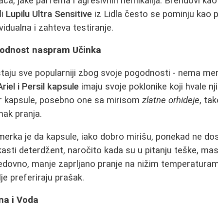
vača, jake parfema i agresivnih hemikalija. Brendovi ka
li
Lupilu Ultra Sensitive
iz Lidla često se pominju kao p
ividualna i zahteva testiranje.
ogodnost naspram Učinka
aju sve popularniji zbog svoje pogodnosti - nema meren
Ariel i Persil kapsule
imaju svoje poklonike koji hvale nj
or kapsule, posebno one sa mirisom
zlatne orhideje
, ta
nak pranja.
erka je da kapsule, iako dobro mirišu, ponekad ne do
asti deterdžent, naročito kada su u pitanju teške, masn
edovno, manje zaprljano pranje na nižim temperaturam
je preferiraju prašak.
na i Voda