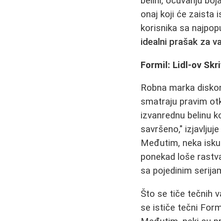
belini, očuvanju bo
onaj koji će zaista
korisnika sa najpop
idealni prašak za v
Formil: Lidl-ov Skr
Robna marka diskon
smatraju pravim ot
izvanrednu belinu k
savršeno," izjavljuj
Međutim, neka iskus
ponekad loše rastva
sa pojedinim serija
Što se tiče tečnih v
se ističe tečni Form