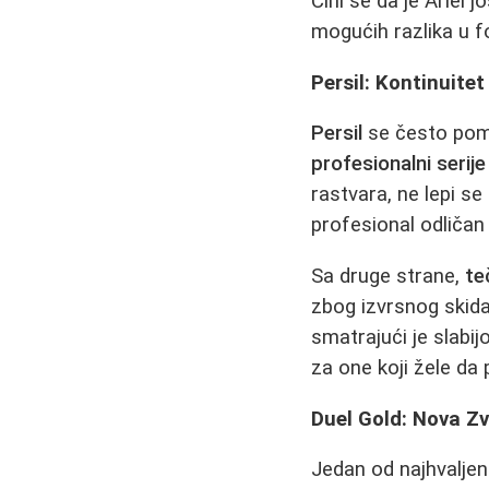
Čini se da je Ariel j
mogućih razlika u fo
Persil: Kontinuitet
Persil
se često pomi
profesionalni serij
rastvara, ne lepi se
profesional odličan 
Sa druge strane,
te
zbog izvrsnog skida
smatrajući je slabi
za one koji žele da
Duel Gold: Nova Z
Jedan od najhvaljen