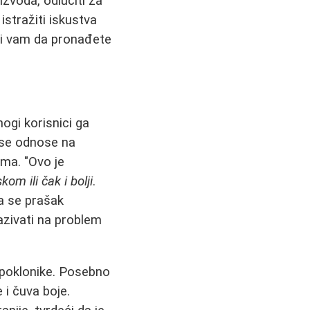
zvoda, odlučiti za
istražiti iskustva
oći vam da pronađete
nogi korisnici ga
 se odnose na
ima. "Ovo je
m ili čak i bolji
.
da se prašak
azivati na problem
poklonike. Posebno
 i čuva boje.