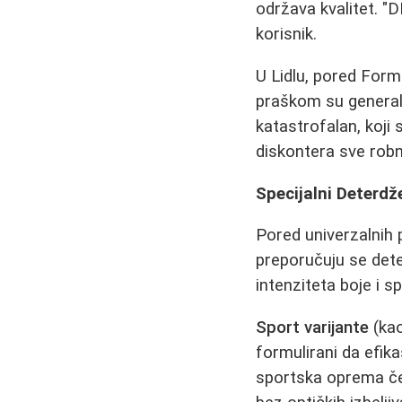
održava kvalitet. "D
korisnik.
U Lidlu, pored Formi
praškom su generaln
katastrofalan, koji 
diskontera sve robn
Specijalni Deterdž
Pored univerzalnih 
preporučuju se dete
intenziteta boje i s
Sport varijante
(kao
formulirani da efika
sportska oprema če