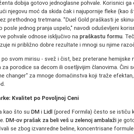
ženta dobija gotovo jednoglasne pohvale. Korisnici ga 
ičući njegovu moć da skida čak i najupornije fleke (kao 
 bez prethodnog tretmana. "Duel Gold praškasti je skinu
 posle jednog pranja uspelo," navodi oduševljeni korisn
ve pohvale odnose isključivo na
praškastu formu
. Te
zuje ni približno dobre rezultate i mnogi su njime razo
i po svom mirisu - svež i čist, bez preterane hemijske 
za porodice sa decom ili osetljivijim članovima. Čini s
me changer" za mnoge domaćinstva koji traže efektan,
d.
rke: Kvalitet po Povoljnoj Ceni
a kao što su
DM
i
Lidl
(pored Formila) često se ističu
ve.
DM-ov prašak za beli veš u zelenoj ambalaži
je goto
li se zbog izvanredne beline, koncentrisane formule i