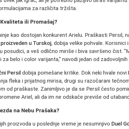
oš uvek jak igrač, ali je potrebno pažljivo birati varijantu 
rmulacijama za različita tržišta.
 Kvaliteta ili Promašaj?
nje kao dostojan konkurent Arielu. Praškasti Persil, n
e proizveden u Turskoj
, dobija velike pohvale. Korisnici 
 u posudici, a veš odlično miriše i biva savršeno čist. "M
i za belo i color varijanta," navodi jedan od zadovoljnih 
čni Persil
dobija pomešane kritike. Dok neki hvale novi
nja fleka i prijatnog mirisa, drugi su razočarani tečno
jom od praškaste. Zanimljivo je da se Persil često pomi
 promene Ariel, ali da im ne odskače previše od utaban
vezda na Nebu Prašaka?
ijih proizvoda u poslednje vreme je nesumnjivo
Duel G