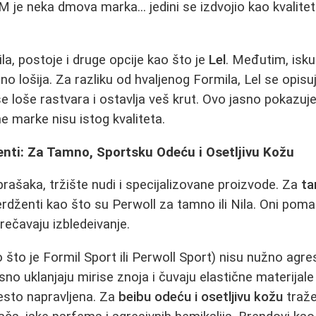
M je neka dmova marka... jedini se izdvojio kao kvalite
la, postoje i druge opcije kao što je
Lel
. Međutim, isku
o lošija. Za razliku od hvaljenog Formila, Lel se opisu
se loše rastvara i ostavlja veš krut. Ovo jasno pokazuje
e marke nisu istog kvaliteta.
enti: Za Tamno, Sportsku Odeću i Osetljivu Kožu
prašaka, tržište nudi i specijalizovane proizvode. Za
ta
rdženti kao što su Perwoll za tamno ili Nila. Oni pom
prečavaju izbledeivanje.
 što je Formil Sport ili Perwoll Sport) nisu nužno agresi
sno uklanjaju mirise znoja i čuvaju elastične materijale 
sto napravljena. Za
beibu odeću i osetljivu kožu
traže