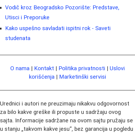
Vodič kroz Beogradsko Pozorište: Predstave,
Utisci i Preporuke
Kako uspešno savladati ispitni rok - Saveti
studenata
O nama
|
Kontakt
|
Politika privatnosti
|
Uslovi
korišćenja
|
Marketinški servisi
Urednici i autori ne preuzimaju nikakvu odgovornost
za bilo kakve greške ili propuste u sadržaju ovog
sajta. Informacije sadržane na ovom sajtu pružaju se
u stanju „takvom kakve jesu“, bez garancija u pogledu