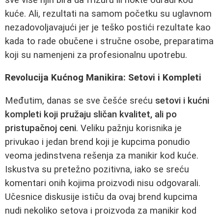
kuće. Ali, rezultati na samom početku su uglavnom
nezadovoljavajući jer je teško postići rezultate kao
kada to rade obučene i stručne osobe, preparatima
koji su namenjeni za profesionalnu upotrebu.
Revolucija Kućnog Manikira: Setovi i Kompleti
Međutim, danas se sve češće sreću
setovi i kućni
kompleti koji pružaju sličan kvalitet, ali po
pristupačnoj ceni
. Veliku pažnju korisnika je
privukao i jedan brend koji je kupcima ponudio
veoma jedinstvena rešenja za manikir kod kuće.
Iskustva su pretežno pozitivna, iako se sreću
komentari onih kojima proizvodi nisu odgovarali.
Učesnice diskusije ističu da ovaj brend kupcima
nudi nekoliko setova i proizvoda za manikir kod