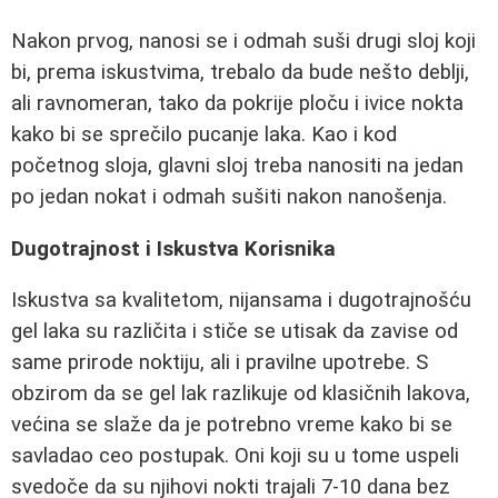
Nakon prvog, nanosi se i odmah suši drugi sloj koji
bi, prema iskustvima, trebalo da bude nešto deblji,
ali ravnomeran, tako da pokrije ploču i ivice nokta
kako bi se sprečilo pucanje laka. Kao i kod
početnog sloja, glavni sloj treba nanositi na jedan
po jedan nokat i odmah sušiti nakon nanošenja.
Dugotrajnost i Iskustva Korisnika
Iskustva sa kvalitetom, nijansama i dugotrajnošću
gel laka su različita i stiče se utisak da zavise od
same prirode noktiju, ali i pravilne upotrebe. S
obzirom da se gel lak razlikuje od klasičnih lakova,
većina se slaže da je potrebno vreme kako bi se
savladao ceo postupak. Oni koji su u tome uspeli
svedoče da su njihovi nokti trajali 7-10 dana bez