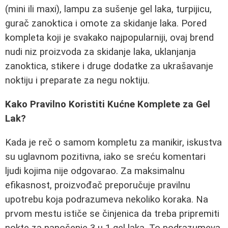
(mini ili maxi), lampu za sušenje gel laka, turpijicu,
gurač zanoktica i omote za skidanje laka. Pored
kompleta koji je svakako najpopularniji, ovaj brend
nudi niz proizvoda za skidanje laka, uklanjanja
zanoktica, stikere i druge dodatke za ukrašavanje
noktiju i preparate za negu noktiju.
Kako Pravilno Koristiti Kućne Komplete za Gel
Lak?
Kada je reč o samom kompletu za manikir, iskustva
su uglavnom pozitivna, iako se sreću komentari
ljudi kojima nije odgovarao. Za maksimalnu
efikasnost, proizvođač preporučuje pravilnu
upotrebu koja podrazumeva nekoliko koraka. Na
prvom mestu ističe se činjenica da treba pripremiti
nokte za nanošenje 3 u 1 gel laka. To podrazumeva