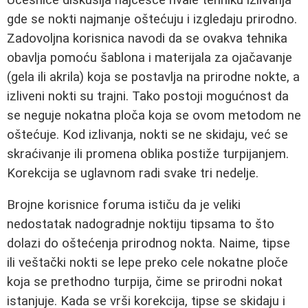
gde se nokti najmanje oštećuju i izgledaju prirodno.
Zadovoljna korisnica navodi da se ovakva tehnika
obavlja pomoću šablona i materijala za ojačavanje
(gela ili akrila) koja se postavlja na prirodne nokte, a
izliveni nokti su trajni. Tako postoji mogućnost da
se neguje nokatna ploča koja se ovom metodom ne
oštećuje. Kod izlivanja, nokti se ne skidaju, već se
skraćivanje ili promena oblika postiže turpijanjem.
Korekcija se uglavnom radi svake tri nedelje.
Brojne korisnice foruma ističu da je veliki
nedostatak nadogradnje noktiju tipsama to što
dolazi do oštećenja prirodnog nokta. Naime, tipse
ili veštački nokti se lepe preko cele nokatne ploče
koja se prethodno turpija, čime se prirodni nokat
istanjuje. Kada se vrši korekcija, tipse se skidaju i