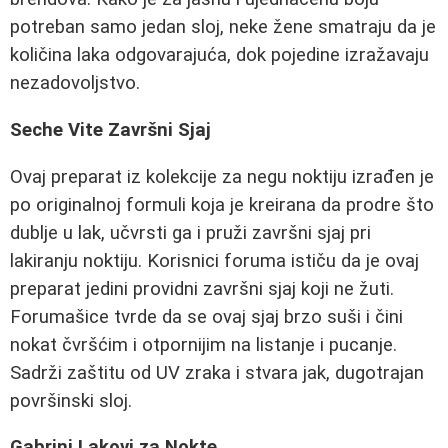
potreban samo jedan sloj, neke žene smatraju da je
količina laka odgovarajuća, dok pojedine izražavaju
nezadovoljstvo.
Seche Vite Završni Sjaj
Ovaj preparat iz kolekcije za negu noktiju izrađen je
po originalnoj formuli koja je kreirana da prodre što
dublje u lak, učvrsti ga i pruži završni sjaj pri
lakiranju noktiju. Korisnici foruma ističu da je ovaj
preparat jedini providni završni sjaj koji ne žuti.
Forumašice tvrde da se ovaj sjaj brzo suši i čini
nokat čvršćim i otpornijim na listanje i pucanje.
Sadrži zaštitu od UV zraka i stvara jak, dugotrajan
površinski sloj.
Gabrini Lakovi za Nokte