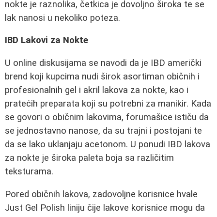
nokte je raznolika, četkica je dovoljno široka te se
lak nanosi u nekoliko poteza.
IBD Lakovi za Nokte
U online diskusijama se navodi da je IBD američki
brend koji kupcima nudi širok asortiman običnih i
profesionalnih gel i akril lakova za nokte, kao i
pratećih preparata koji su potrebni za manikir. Kada
se govori o običnim lakovima, forumašice ističu da
se jednostavno nanose, da su trajni i postojani te
da se lako uklanjaju acetonom. U ponudi IBD lakova
za nokte je široka paleta boja sa različitim
teksturama.
Pored običnih lakova, zadovoljne korisnice hvale
Just Gel Polish liniju čije lakove korisnice mogu da