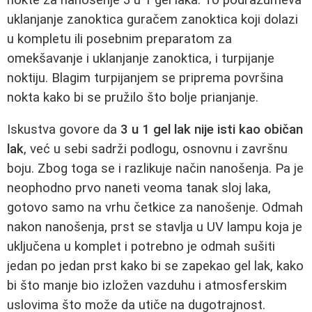
uklanjanje zanoktica guračem zanoktica koji dolazi
u kompletu ili posebnim preparatom za
omekšavanje i uklanjanje zanoktica, i turpijanje
noktiju. Blagim turpijanjem se priprema površina
nokta kako bi se pružilo što bolje prianjanje.
Iskustva govore da
3 u 1 gel lak nije isti kao običan
lak
, već u sebi sadrži podlogu, osnovnu i završnu
boju. Zbog toga se i razlikuje način nanošenja. Pa je
neophodno prvo naneti veoma tanak sloj laka,
gotovo samo na vrhu četkice za nanošenje. Odmah
nakon nanošenja, prst se stavlja u UV lampu koja je
uključena u komplet i potrebno je odmah sušiti
jedan po jedan prst kako bi se zapekao gel lak, kako
bi što manje bio izložen vazduhu i atmosferskim
uslovima što može da utiče na dugotrajnost.