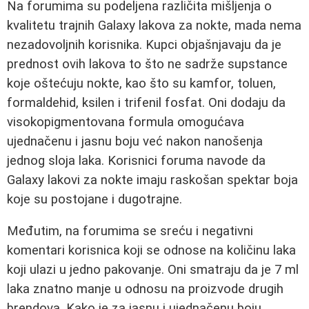
Na forumima su podeljena različita mišljenja o
kvalitetu trajnih Galaxy lakova za nokte, mada nema
nezadovoljnih korisnika. Kupci objašnjavaju da je
prednost ovih lakova to što ne sadrže supstance
koje oštećuju nokte, kao što su kamfor, toluen,
formaldehid, ksilen i trifenil fosfat. Oni dodaju da
visokopigmentovana formula omogućava
ujednačenu i jasnu boju već nakon nanošenja
jednog sloja laka. Korisnici foruma navode da
Galaxy lakovi za nokte imaju raskošan spektar boja
koje su postojane i dugotrajne.
Međutim, na forumima se sreću i negativni
komentari korisnica koji se odnose na količinu laka
koji ulazi u jedno pakovanje. Oni smatraju da je 7 ml
laka znatno manje u odnosu na proizvode drugih
brendova. Kako je za jasnu i ujednačenu boju