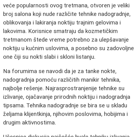
veće popularnosti ovog tretmana, otvoren je veliki
broj salona koji nude različite tehnike nadogradnje,
oblikovanja i lakiranja noktiju trajnim gelovima i
lakovima. Korisnice smatraju da kozmetičkim
tretmanom štede vreme potrebno za ulepšavanje
noktiju u kućnim uslovima, a posebno su zadovoljne
one čiji su nokti slabi i skloni listanju.
Na forumima se navodi da je za tanke nokte,
nadogradnja pomoću različitih manikir tehnika,
najbolje rešenje. Najrasprostranjenije tehnike su
izlivanje, ojačavanje prirodnih noktiju i nadogradnja
tipsama. Tehnika nadogradnje se bira se u skladu
željama klijentkinja, njihovim poslovima, hobijima i
drugim aktivnostima.
Učesnice diskusija najčešće hvale tehniku izlivanja