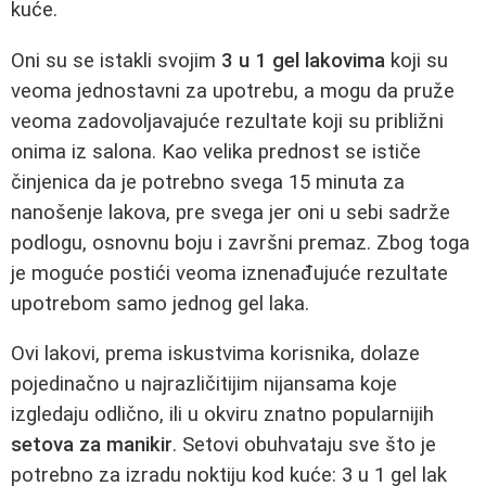
kuće.
Oni su se istakli svojim
3 u 1 gel lakovima
koji su
veoma jednostavni za upotrebu, a mogu da pruže
veoma zadovoljavajuće rezultate koji su približni
onima iz salona. Kao velika prednost se ističe
činjenica da je potrebno svega 15 minuta za
nanošenje lakova, pre svega jer oni u sebi sadrže
podlogu, osnovnu boju i završni premaz. Zbog toga
je moguće postići veoma iznenađujuće rezultate
upotrebom samo jednog gel laka.
Ovi lakovi, prema iskustvima korisnika, dolaze
pojedinačno u najrazličitijim nijansama koje
izgledaju odlično, ili u okviru znatno popularnijih
setova za manikir
. Setovi obuhvataju sve što je
potrebno za izradu noktiju kod kuće: 3 u 1 gel lak