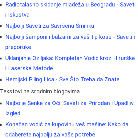
Radiotalasno skidanje mladeža u Beogradu - Saveti
i Iskustva
Najbolji Saveti za Savršenu Šminku
Najbolji šamponi i balzami za vaš tip kose - Saveti i
preporuke
Uklanjanje Oziljaka: Kompletan Vodič kroz Hirurške
i Laserske Metode
Hemijski Piling Lica - Sve Što Treba da Znate
Tekstovi na srodnim blogovima
Najbolje Senke za Oči: Saveti za Prirodan i Upadljiv
Izgled
Konačan vodič za kupovinu veš mašine: Kako da
odaberete najbolju za vaše potrebe