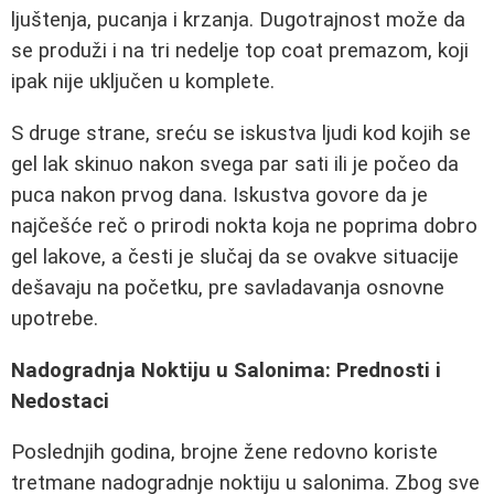
ljuštenja, pucanja i krzanja. Dugotrajnost može da
se produži i na tri nedelje top coat premazom, koji
ipak nije uključen u komplete.
S druge strane, sreću se iskustva ljudi kod kojih se
gel lak skinuo nakon svega par sati ili je počeo da
puca nakon prvog dana. Iskustva govore da je
najčešće reč o prirodi nokta koja ne poprima dobro
gel lakove, a česti je slučaj da se ovakve situacije
dešavaju na početku, pre savladavanja osnovne
upotrebe.
Nadogradnja Noktiju u Salonima: Prednosti i
Nedostaci
Poslednjih godina, brojne žene redovno koriste
tretmane nadogradnje noktiju u salonima. Zbog sve