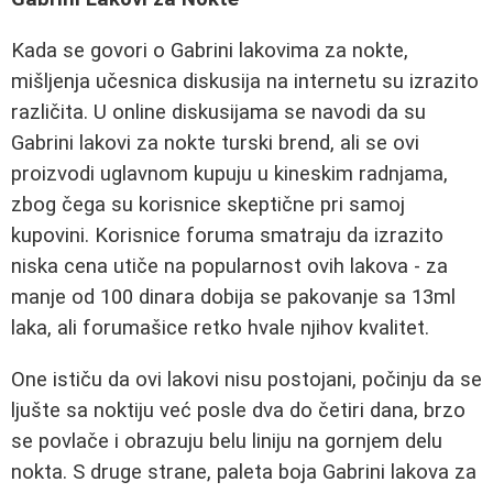
Kada se govori o Gabrini lakovima za nokte,
mišljenja učesnica diskusija na internetu su izrazito
različita. U online diskusijama se navodi da su
Gabrini lakovi za nokte turski brend, ali se ovi
proizvodi uglavnom kupuju u kineskim radnjama,
zbog čega su korisnice skeptične pri samoj
kupovini. Korisnice foruma smatraju da izrazito
niska cena utiče na popularnost ovih lakova - za
manje od 100 dinara dobija se pakovanje sa 13ml
laka, ali forumašice retko hvale njihov kvalitet.
One ističu da ovi lakovi nisu postojani, počinju da se
ljušte sa noktiju već posle dva do četiri dana, brzo
se povlače i obrazuju belu liniju na gornjem delu
nokta. S druge strane, paleta boja Gabrini lakova za