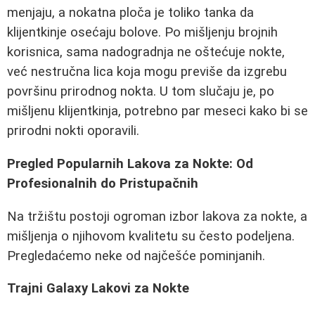
menjaju, a nokatna ploča je toliko tanka da
klijentkinje osećaju bolove. Po mišljenju brojnih
korisnica, sama nadogradnja ne oštećuje nokte,
već nestručna lica koja mogu previše da izgrebu
površinu prirodnog nokta. U tom slučaju je, po
mišljenu klijentkinja, potrebno par meseci kako bi se
prirodni nokti oporavili.
Pregled Popularnih Lakova za Nokte: Od
Profesionalnih do Pristupačnih
Na tržištu postoji ogroman izbor lakova za nokte, a
mišljenja o njihovom kvalitetu su često podeljena.
Pregledaćemo neke od najčešće pominjanih.
Trajni Galaxy Lakovi za Nokte