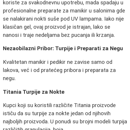
koriste za svakodnevnu upotrebu, mada spadaju u
profesionalne preparate za manikir u salonima gde
se nalakirani nokti suše pod UV lampama. Iako nije
klasičan gel, ovaj proizvod je istrajan, lako se
nanosi i traje nedeljama bez pucanja ili krzanja.
Nezaobilazni Pribor: Turpije i Preparati za Negu
Kvalitetan manikir i pedikir ne zavise samo od
lakova, već i od pratećeg pribora i preparata za
negu.
Titania Turpije za Nokte
Kupci koji su koristili različite Titania proizvode
ističu da su turpije za nokte jedan od njihovih
najboljih proizvoda. U ponudi su brojni modeli turpija
različitih granulacija, boja