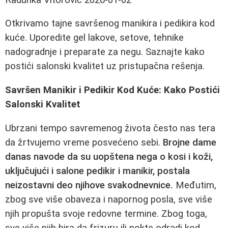
Otkrivamo tajne savršenog manikira i pedikira kod
kuće. Uporedite gel lakove, setove, tehnike
nadogradnje i preparate za negu. Saznajte kako
postići salonski kvalitet uz pristupačna rešenja.
Savršen Manikir i Pedikir Kod Kuće: Kako Postići
Salonski Kvalitet
Ubrzani tempo savremenog života često nas tera
da žrtvujemo vreme posvećeno sebi.
Brojne dame
danas navode da su uopštena nega o kosi i koži,
uključujući i salone pedikir i manikir, postala
neizostavni deo njihove svakodnevnice.
Međutim,
zbog sve više obaveza i napornog posla, sve više
njih propušta svoje redovne termine. Zbog toga,
sve više njih bira da frizuru ili nokte odradi kod