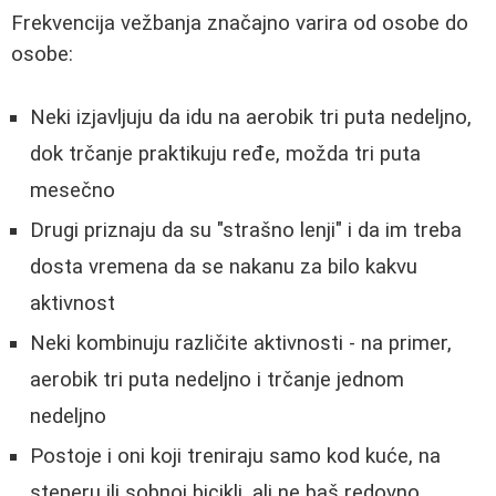
Frekvencija vežbanja značajno varira od osobe do
osobe:
Neki izjavljuju da idu na aerobik tri puta nedeljno,
dok trčanje praktikuju ređe, možda tri puta
mesečno
Drugi priznaju da su "strašno lenji" i da im treba
dosta vremena da se nakanu za bilo kakvu
aktivnost
Neki kombinuju različite aktivnosti - na primer,
aerobik tri puta nedeljno i trčanje jednom
nedeljno
Postoje i oni koji treniraju samo kod kuće, na
steperu ili sobnoj bicikli, ali ne baš redovno