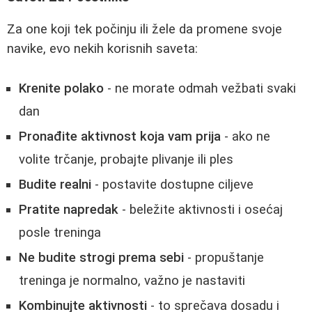
Za one koji tek počinju ili žele da promene svoje
navike, evo nekih korisnih saveta:
Krenite polako
- ne morate odmah vežbati svaki
dan
Pronađite aktivnost koja vam prija
- ako ne
volite trčanje, probajte plivanje ili ples
Budite realni
- postavite dostupne ciljeve
Pratite napredak
- beležite aktivnosti i osećaj
posle treninga
Ne budite strogi prema sebi
- propuštanje
treninga je normalno, važno je nastaviti
Kombinujte aktivnosti
- to sprečava dosadu i