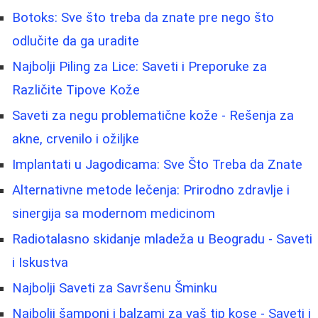
Botoks: Sve što treba da znate pre nego što
odlučite da ga uradite
Najbolji Piling za Lice: Saveti i Preporuke za
Različite Tipove Kože
Saveti za negu problematične kože - Rešenja za
akne, crvenilo i ožiljke
Implantati u Jagodicama: Sve Što Treba da Znate
Alternativne metode lečenja: Prirodno zdravlje i
sinergija sa modernom medicinom
Radiotalasno skidanje mladeža u Beogradu - Saveti
i Iskustva
Najbolji Saveti za Savršenu Šminku
Najbolji šamponi i balzami za vaš tip kose - Saveti i