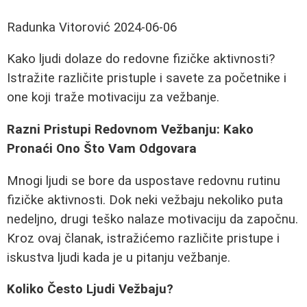
Radunka Vitorović
2024-06-06
Kako ljudi dolaze do redovne fizičke aktivnosti?
Istražite različite pristuple i savete za početnike i
one koji traže motivaciju za vežbanje.
Razni Pristupi Redovnom Vežbanju: Kako
Pronaći Ono Što Vam Odgovara
Mnogi ljudi se bore da uspostave redovnu rutinu
fizičke aktivnosti. Dok neki vežbaju nekoliko puta
nedeljno, drugi teško nalaze motivaciju da započnu.
Kroz ovaj članak, istražićemo različite pristupe i
iskustva ljudi kada je u pitanju vežbanje.
Koliko Često Ljudi Vežbaju?