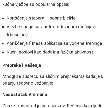
kućne vježbe su popularna opcija:
Korišćenje stepera ili sobne bicikle
Vježbe snage sa vlastitom težinom (čučnjevi,
trbušnjaci)
Korišćenje fitness aplikacija za vođene treninge
Kućni poslovi kao dodatna fizička aktivnost
Prepreke i Rešenja
Mnogi se susreću sa sličnim preprekama kada je u
pitanju redovno vežbanje:
Nedostatak Vremena
Zauzet raspored je čest izazov. Rešenja koja ljudi