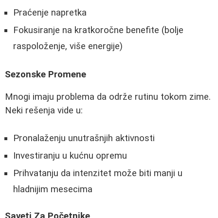
Praćenje napretka
Fokusiranje na kratkoročne benefite (bolje
raspoloženje, više energije)
Sezonske Promene
Mnogi imaju problema da održe rutinu tokom zime.
Neki rešenja vide u:
Pronalaženju unutrašnjih aktivnosti
Investiranju u kućnu opremu
Prihvatanju da intenzitet može biti manji u
hladnijim mesecima
Saveti Za Početnike