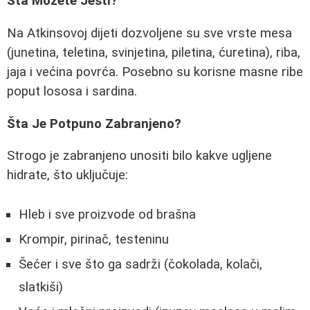
Šta Možete Jesti?
Na Atkinsovoj dijeti dozvoljene su sve vrste mesa
(junetina, teletina, svinjetina, piletina, ćuretina), riba,
jaja i većina povrća. Posebno su korisne masne ribe
poput lososa i sardina.
Šta Je Potpuno Zabranjeno?
Strogo je zabranjeno unositi bilo kakve ugljene
hidrate, što uključuje:
Hleb i sve proizvode od brašna
Krompir, pirinač, testeninu
Šećer i sve što ga sadrži (čokolada, kolači,
slatkiši)