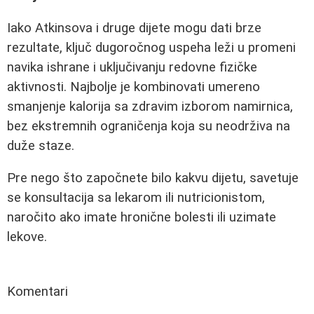
Iako Atkinsova i druge dijete mogu dati brze
rezultate, ključ dugoročnog uspeha leži u promeni
navika ishrane i uključivanju redovne fizičke
aktivnosti. Najbolje je kombinovati umereno
smanjenje kalorija sa zdravim izborom namirnica,
bez ekstremnih ograničenja koja su neodrživa na
duže staze.
Pre nego što započnete bilo kakvu dijetu, savetuje
se konsultacija sa lekarom ili nutricionistom,
naročito ako imate hronične bolesti ili uzimate
lekove.
Komentari