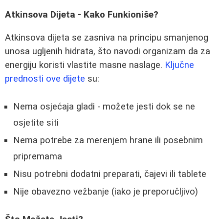
Atkinsova Dijeta - Kako Funkioniše?
Atkinsova dijeta se zasniva na principu smanjenog
unosa ugljenih hidrata, što navodi organizam da za
energiju koristi vlastite masne naslage.
Ključne
prednosti ove dijete
su:
Nema osjećaja gladi - možete jesti dok se ne
osjetite siti
Nema potrebe za merenjem hrane ili posebnim
pripremama
Nisu potrebni dodatni preparati, čajevi ili tablete
Nije obavezno vežbanje (iako je preporučljivo)