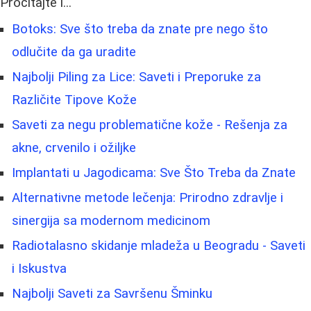
Pročitajte i...
Botoks: Sve što treba da znate pre nego što
odlučite da ga uradite
Najbolji Piling za Lice: Saveti i Preporuke za
Različite Tipove Kože
Saveti za negu problematične kože - Rešenja za
akne, crvenilo i ožiljke
Implantati u Jagodicama: Sve Što Treba da Znate
Alternativne metode lečenja: Prirodno zdravlje i
sinergija sa modernom medicinom
Radiotalasno skidanje mladeža u Beogradu - Saveti
i Iskustva
Najbolji Saveti za Savršenu Šminku