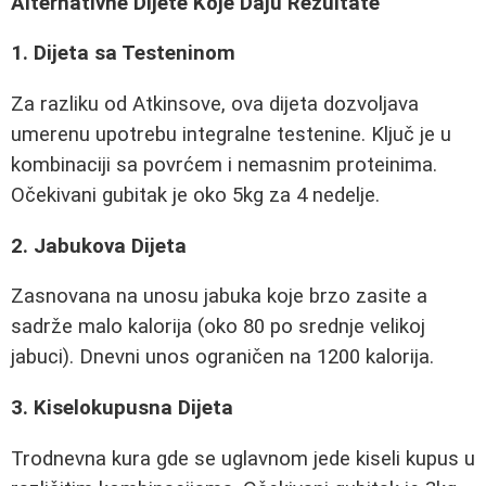
Alternativne Dijete Koje Daju Rezultate
1. Dijeta sa Testeninom
Za razliku od Atkinsove, ova dijeta dozvoljava
umerenu upotrebu integralne testenine. Ključ je u
kombinaciji sa povrćem i nemasnim proteinima.
Očekivani gubitak je oko 5kg za 4 nedelje.
2. Jabukova Dijeta
Zasnovana na unosu jabuka koje brzo zasite a
sadrže malo kalorija (oko 80 po srednje velikoj
jabuci). Dnevni unos ograničen na 1200 kalorija.
3. Kiselokupusna Dijeta
Trodnevna kura gde se uglavnom jede kiseli kupus u