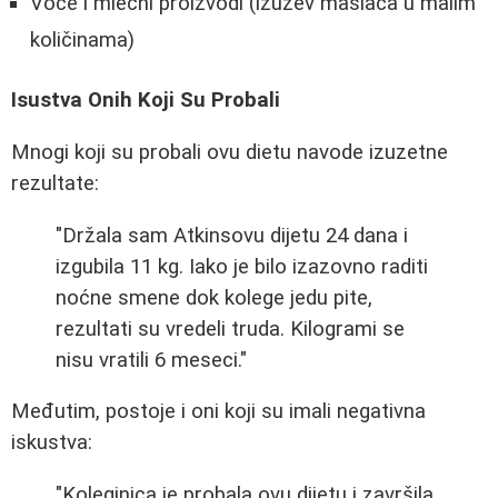
Voće i mlečni proizvodi (izuzev maslaca u malim
količinama)
Isustva Onih Koji Su Probali
Mnogi koji su probali ovu dietu navode izuzetne
rezultate:
"Držala sam Atkinsovu dijetu 24 dana i
izgubila 11 kg. Iako je bilo izazovno raditi
noćne smene dok kolege jedu pite,
rezultati su vredeli truda. Kilogrami se
nisu vratili 6 meseci."
Međutim, postoje i oni koji su imali negativna
iskustva:
"Koleginica je probala ovu dijetu i završila