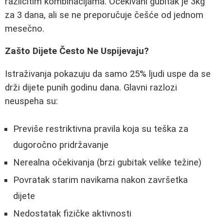
različitim kombinacijama. Očekivani gubitak je 3kg
za 3 dana, ali se ne preporučuje češće od jednom
mesečno.
Zašto Dijete Često Ne Uspijevaju?
Istraživanja pokazuju da samo 25% ljudi uspe da se
drži dijete punih godinu dana. Glavni razlozi
neuspeha su:
Previše restriktivna pravila koja su teška za
dugoročno pridržavanje
Nerealna očekivanja (brzi gubitak velike težine)
Povratak starim navikama nakon završetka
dijete
Nedostatak fizičke aktivnosti