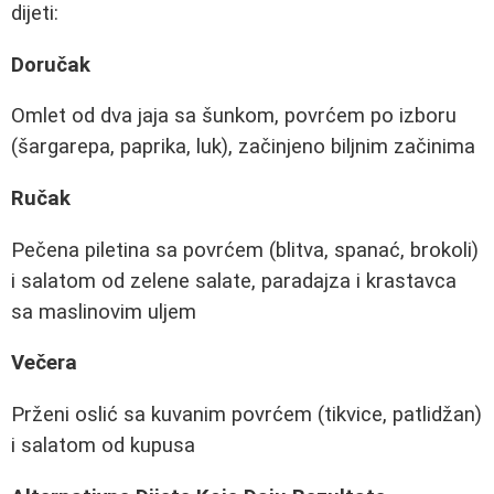
dijeti:
Doručak
Omlet od dva jaja sa šunkom, povrćem po izboru
(šargarepa, paprika, luk), začinjeno biljnim začinima
Ručak
Pečena piletina sa povrćem (blitva, spanać, brokoli)
i salatom od zelene salate, paradajza i krastavca
sa maslinovim uljem
Večera
Prženi oslić sa kuvanim povrćem (tikvice, patlidžan)
i salatom od kupusa