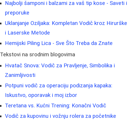
Najbolji šamponi i balzami za vaš tip kose - Saveti i
preporuke
Uklanjanje Oziljaka: Kompletan Vodič kroz Hirurške
i Laserske Metode
Hemijski Piling Lica - Sve Što Treba da Znate
Tekstovi na srodnim blogovima
Hvatač Snova: Vodič za Pravljenje, Simbolika i
Zanimljivosti
Potpuni vodič za operaciju podizanja kapaka:
Iskustvo, oporavak i moj izbor
Teretana vs. Kućni Trening: Konačni Vodič
Vodič za kupovinu i vožnju rolera za početnike