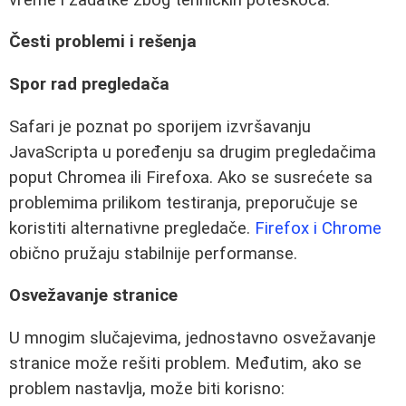
Česti problemi i rešenja
Spor rad pregledača
Safari je poznat po sporijem izvršavanju
JavaScripta u poređenju sa drugim pregledačima
poput Chromea ili Firefoxa. Ako se susrećete sa
problemima prilikom testiranja, preporučuje se
koristiti alternativne pregledače.
Firefox i Chrome
obično pružaju stabilnije performanse.
Osvežavanje stranice
U mnogim slučajevima, jednostavno osvežavanje
stranice može rešiti problem. Međutim, ako se
problem nastavlja, može biti korisno: