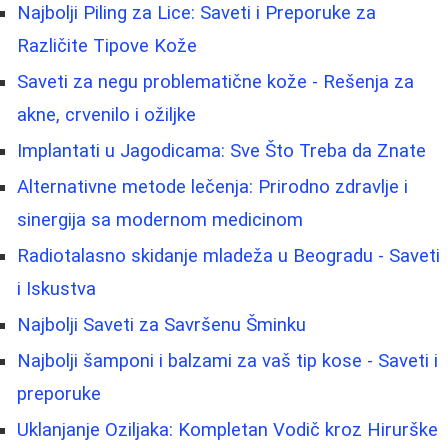
Najbolji Piling za Lice: Saveti i Preporuke za
Različite Tipove Kože
Saveti za negu problematične kože - Rešenja za
akne, crvenilo i ožiljke
Implantati u Jagodicama: Sve Što Treba da Znate
Alternativne metode lečenja: Prirodno zdravlje i
sinergija sa modernom medicinom
Radiotalasno skidanje mladeža u Beogradu - Saveti
i Iskustva
Najbolji Saveti za Savršenu Šminku
Najbolji šamponi i balzami za vaš tip kose - Saveti i
preporuke
Uklanjanje Oziljaka: Kompletan Vodič kroz Hirurške