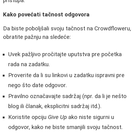
pristupa.
Kako povećati tačnost odgovora
Da biste poboljšali svoju tačnost na Crowdfloweru,
obratite pažnju na sledeće:
Uvek pažljivo pročitajte uputstva pre početka
rada na zadatku.
Proverite da li su linkovi u zadatku ispravni pre
nego što date odgovor.
Pravilno označavajte sadržaj (npr. da li je nešto
blog ili članak, eksplicitni sadržaj itd.).
Koristite opciju
Give Up
ako niste sigurni u
odgovor, kako ne biste smanjili svoju tačnost.