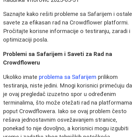
Saznajte kako rešiti probleme sa Safarijem i ostale
savete za efikasan rad na Crowdflower platformi.
Pročitajte korisne informacije o testiranju, zaradi i
optimizaciji posla.
Problemi sa Safarijem i Saveti za Rad na
Crowdfloweru
Ukoliko imate
problema sa Safarijem
prilikom
testiranja, niste jedini. Mnogi korisnici primećuju da
je ovaj pregledač izuzetno spor u određenim
terminalima, što može otežati rad na platformama
poput Crowdflowera. Iako se ovaj problem često
rešava jednostavnim osvežavanjem stranice,
ponekad to nije dovoljno, a korisnici mogu izgubiti
vreme i zadatke zbog tehničkih poteškoća.