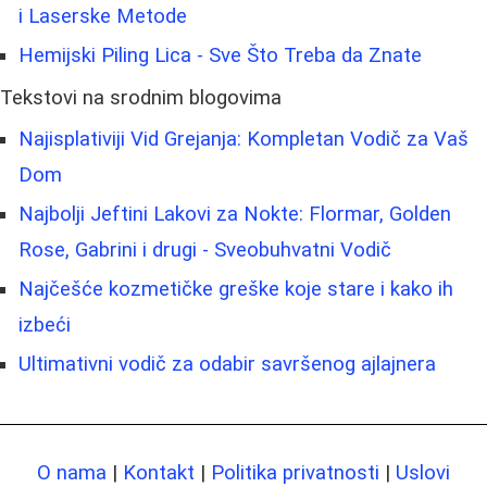
i Laserske Metode
Hemijski Piling Lica - Sve Što Treba da Znate
Tekstovi na srodnim blogovima
Najisplativiji Vid Grejanja: Kompletan Vodič za Vaš
Dom
Najbolji Jeftini Lakovi za Nokte: Flormar, Golden
Rose, Gabrini i drugi - Sveobuhvatni Vodič
Najčešće kozmetičke greške koje stare i kako ih
izbeći
Ultimativni vodič za odabir savršenog ajlajnera
O nama
|
Kontakt
|
Politika privatnosti
|
Uslovi