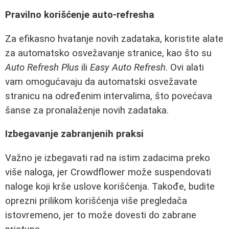
Pravilno korišćenje auto-refresha
Za efikasno hvatanje novih zadataka, koristite alate
za automatsko osvežavanje stranice, kao što su
Auto Refresh Plus
ili
Easy Auto Refresh
. Ovi alati
vam omogućavaju da automatski osvežavate
stranicu na određenim intervalima, što povećava
šanse za pronalaženje novih zadataka.
Izbegavanje zabranjenih praksi
Važno je izbegavati rad na istim zadacima preko
više naloga, jer Crowdflower može suspendovati
naloge koji krše uslove korišćenja. Takođe, budite
oprezni prilikom korišćenja više pregledača
istovremeno, jer to može dovesti do zabrane