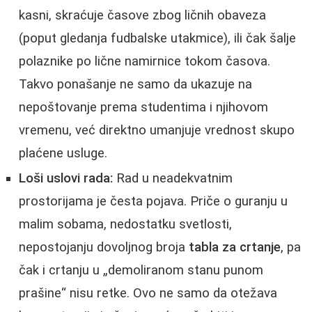
kasni, skraćuje časove zbog ličnih obaveza
(poput gledanja fudbalske utakmice), ili čak šalje
polaznike po lične namirnice tokom časova.
Takvo ponašanje ne samo da ukazuje na
nepoštovanje prema studentima i njihovom
vremenu, već direktno umanjuje vrednost skupo
plaćene usluge.
Loši uslovi rada:
Rad u neadekvatnim
prostorijama je česta pojava. Priče o guranju u
malim sobama, nedostatku svetlosti,
nepostojanju dovoljnog broja
tabla za crtanje
, pa
čak i crtanju u „demoliranom stanu punom
prašine“ nisu retke. Ovo ne samo da otežava