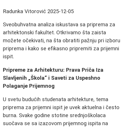
Radunka Vitorović
2025-12-05
Sveobuhvatna analiza iskustava sa priprema za
arhitektonski fakultet. Otkrivamo šta zaista
možete očekivati, na šta obratiti pažnju pri izboru
priprema i kako se efikasno pripremiti za prijemni
ispit.
Pripreme za Arhitekturu: Prava Priča Iza
Slavljenih „Škola“ i Saveti za Uspeshno
Polaganje Prijemnog
U svetu budućih studenata arhitekture, tema
priprema za prijemni ispit je uvek aktuelna i često
burna. Svake godine stotine srednjoškolaca
suočava se sa izazovom prijemnog ispita na