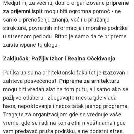
Medjutim, za većinu, dobro organizovane
pripreme
za prijemni ispit
mogu biti ogromna pomoć - ne
samo u prenošenju znanja, već i u pružanju
strukture, povratnih informacija i moralne podrške
u stresnom periodu. Bitno je samo da te pripreme
zaista ispune tu ulogu.
Zaključak: Pažljiv Izbor i Realna Očekivanja
Put ka upisu na arhitektonski fakultet je izazovan i
zahteva posvećenost.
Pripreme za arhitekturu
mogu biti vredan alat na tom putu, ali samo ako se
pažljivo odaberu. Izbegavajte mesta gde vlada
haos, nepoštovanje i nedostatak jasnog programa.
Tragajte za organizacijom gde se vrednuje vaše
vreme, gde se radi na konkretnim veštinama i gde
vam predavač pruža podršku, a ne dodatni stres.