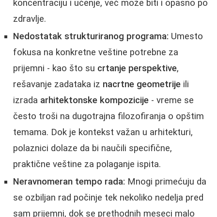
koncentraciju i učenje, već može biti i opasno po
zdravlje.
Nedostatak strukturiranog programa:
Umesto
fokusa na konkretne veštine potrebne za
prijemni - kao što su
crtanje perspektive
,
rešavanje zadataka iz
nacrtne geometrije
ili
izrada
arhitektonske kompozicije
- vreme se
često troši na dugotrajna filozofiranja o opštim
temama. Dok je kontekst važan u arhitekturi,
polaznici dolaze da bi naučili specifične,
praktične veštine za polaganje ispita.
Neravnomeran tempo rada:
Mnogi primećuju da
se ozbiljan rad počinje tek nekoliko nedelja pred
sam prijemni, dok se prethodnih meseci malo