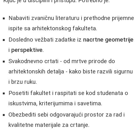
Ključ je u disciplini i pristupu. Potrebno je:
Nabaviti zvaničnu literaturu i prethodne prijemne
ispite sa arhitektonskog fakulteta.
Dosledno vežbati zadatke iz
nacrtne geometrije
i
perspektive
.
Svakodnevno crtati - od mrtve prirode do
arhitektonskih detalja - kako biste razvili sigurnu
i brzu ruku.
Posetiti fakultet i raspitati se kod studenata o
iskustvima, kriterijumima i savetima.
Obezbediti sebi odgovarajući prostor za rad i
kvalitetne materijale za crtanje.