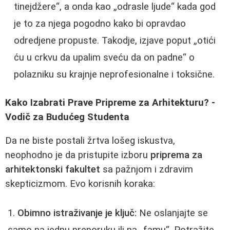
tinejdžere“, a onda kao „odrasle ljude“ kada god
je to za njega pogodno kako bi opravdao
odredjene propuste. Takodje, izjave poput „otići
ću u crkvu da upalim sveću da on padne“ o
polazniku su krajnje neprofesionalne i toksične.
Kako Izabrati Prave Pripreme za Arhitekturu? -
Vodič za Budućeg Studenta
Da ne biste postali žrtva lošeg iskustva,
neophodno je da pristupite izboru
priprema za
arhitektonski fakultet
sa pažnjom i zdravim
skepticizmom. Evo korisnih koraka:
Obimno istraživanje je ključ:
Ne oslanjajte se