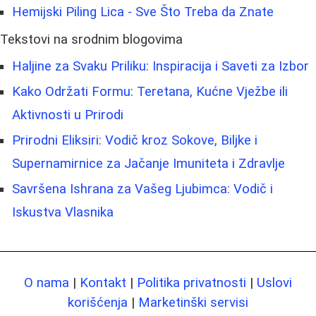
Hemijski Piling Lica - Sve Što Treba da Znate
Tekstovi na srodnim blogovima
Haljine za Svaku Priliku: Inspiracija i Saveti za Izbor
Kako Održati Formu: Teretana, Kućne Vježbe ili
Aktivnosti u Prirodi
Prirodni Eliksiri: Vodič kroz Sokove, Biljke i
Supernamirnice za Jačanje Imuniteta i Zdravlje
Savršena Ishrana za Vašeg Ljubimca: Vodič i
Iskustva Vlasnika
O nama
|
Kontakt
|
Politika privatnosti
|
Uslovi
korišćenja
|
Marketinški servisi