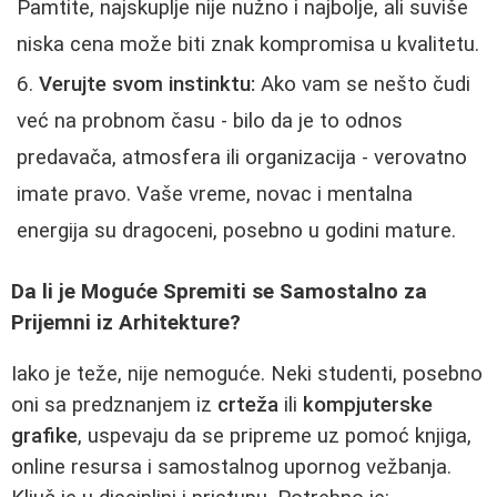
Pamtite, najskuplje nije nužno i najbolje, ali suviše
niska cena može biti znak kompromisa u kvalitetu.
Verujte svom instinktu:
Ako vam se nešto čudi
već na probnom času - bilo da je to odnos
predavača, atmosfera ili organizacija - verovatno
imate pravo. Vaše vreme, novac i mentalna
energija su dragoceni, posebno u godini mature.
Da li je Moguće Spremiti se Samostalno za
Prijemni iz Arhitekture?
Iako je teže, nije nemoguće. Neki studenti, posebno
oni sa predznanjem iz
crteža
ili
kompjuterske
grafike
, uspevaju da se pripreme uz pomoć knjiga,
online resursa i samostalnog upornog vežbanja.