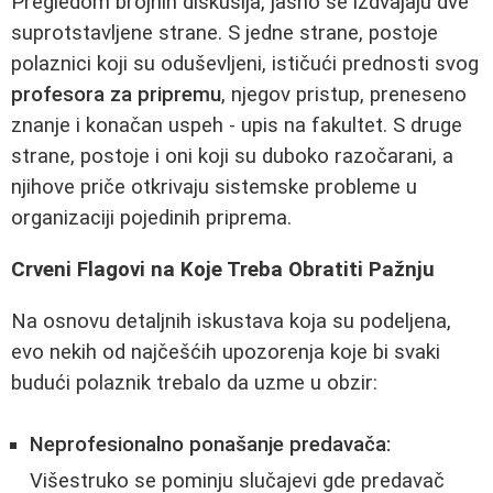
Pregledom brojnih diskusija, jasno se izdvajaju dve
suprotstavljene strane. S jedne strane, postoje
polaznici koji su oduševljeni, ističući prednosti svog
profesora za pripremu
, njegov pristup, preneseno
znanje i konačan uspeh - upis na fakultet. S druge
strane, postoje i oni koji su duboko razočarani, a
njihove priče otkrivaju sistemske probleme u
organizaciji pojedinih priprema.
Crveni Flagovi na Koje Treba Obratiti Pažnju
Na osnovu detaljnih iskustava koja su podeljena,
evo nekih od najčešćih upozorenja koje bi svaki
budući polaznik trebalo da uzme u obzir:
Neprofesionalno ponašanje predavača:
Višestruko se pominju slučajevi gde predavač