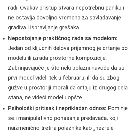
radi. Ovakav pristup stvara nepotrebnu paniku i
ne ostavlja dovoljno vremena za savladavanje
gradiva i ispravljanje grešaka.
Nepostojanje praktičnog rada sa modelom:
Jedan od klijučnih delova prijemnog je crtanje po
modelu ili izrada prostorne kompozicije.
Zabrinjavajuće je što neki polazni navode da su
prvi model videli tek u februaru, ili da su zbog
gužve u prostoriji morali da crtaju iz drugog dela
stana, ne videći model uopšte.
Psihološki pritisak i neprikladan odnos:
Pominje
se i manipulativno ponašanje predavača, koji
naizmenično tretira polaznike kao „nezrele