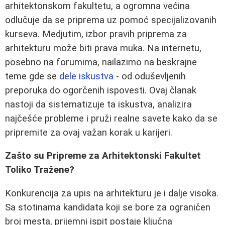
arhitektonskom fakultetu, a ogromna većina
odlučuje da se priprema uz pomoć specijalizovanih
kurseva. Medjutim, izbor pravih priprema za
arhitekturu može biti prava muka. Na internetu,
posebno na forumima, nailazimo na beskrajne
teme gde se
dele iskustva
- od oduševljenih
preporuka do ogorčenih ispovesti. Ovaj članak
nastoji da sistematizuje ta iskustva, analizira
najčešće probleme i pruži realne savete kako da se
pripremite za ovaj važan korak u karijeri.
Zašto su Pripreme za Arhitektonski Fakultet
Toliko Tražene?
Konkurencija za upis na arhitekturu je i dalje visoka.
Sa stotinama kandidata koji se bore za ograničen
broj mesta, prijemni ispit postaje ključna