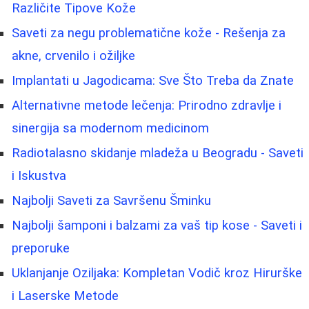
Različite Tipove Kože
Saveti za negu problematične kože - Rešenja za
akne, crvenilo i ožiljke
Implantati u Jagodicama: Sve Što Treba da Znate
Alternativne metode lečenja: Prirodno zdravlje i
sinergija sa modernom medicinom
Radiotalasno skidanje mladeža u Beogradu - Saveti
i Iskustva
Najbolji Saveti za Savršenu Šminku
Najbolji šamponi i balzami za vaš tip kose - Saveti i
preporuke
Uklanjanje Oziljaka: Kompletan Vodič kroz Hirurške
i Laserske Metode