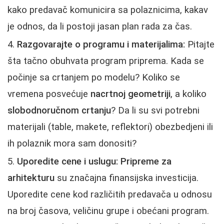
kako predavač komunicira sa polaznicima, kakav
je odnos, da li postoji jasan plan rada za čas.
Razgovarajte o programu i materijalima:
Pitajte
šta tačno obuhvata program priprema. Kada se
počinje sa crtanjem po modelu? Koliko se
vremena posvećuje
nacrtnoj geometriji
, a koliko
slobodnoručnom crtanju
? Da li su svi potrebni
materijali (table, makete, reflektori) obezbedjeni ili
ih polaznik mora sam donositi?
Uporedite cene i uslugu:
Pripreme za
arhitekturu
su značajna finansijska investicija.
Uporedite cene kod različitih predavača u odnosu
na broj časova, veličinu grupe i obećani program.