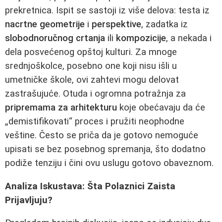
prekretnica. Ispit se sastoji iz više delova: testa iz
nacrtne geometrije
i
perspektive
, zadatka iz
slobodnoručnog crtanja
ili
kompozicije
, a nekada i
dela posvećenog opštoj kulturi. Za mnoge
srednjoškolce, posebno one koji nisu išli u
umetničke škole, ovi zahtevi mogu delovat
zastrašujuće. Otuda i ogromna potražnja za
pripremama za arhitekturu
koje obećavaju da će
„demistifikovati“ proces i pružiti neophodne
veštine. Često se priča da je gotovo nemoguće
upisati se bez posebnog spremanja, što dodatno
podiže tenziju i čini ovu uslugu gotovo obaveznom.
Analiza Iskustava: Šta Polaznici Zaista
Prijavljuju?