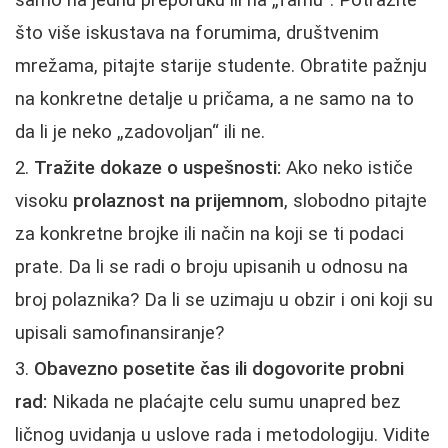
samo na jednu preporuku ili na „famu“. Potražite
što više iskustava na forumima, društvenim
mrežama, pitajte starije studente. Obratite pažnju
na konkretne detalje u pričama, a ne samo na to
da li je neko „zadovoljan“ ili ne.
Tražite dokaze o uspešnosti:
Ako neko ističe
visoku
prolaznost na prijemnom
, slobodno pitajte
za konkretne brojke ili način na koji se ti podaci
prate. Da li se radi o broju upisanih u odnosu na
broj polaznika? Da li se uzimaju u obzir i oni koji su
upisali samofinansiranje?
Obavezno posetite čas ili dogovorite probni
rad:
Nikada ne plaćajte celu sumu unapred bez
ličnog uvidanja u uslove rada i metodologiju. Vidite