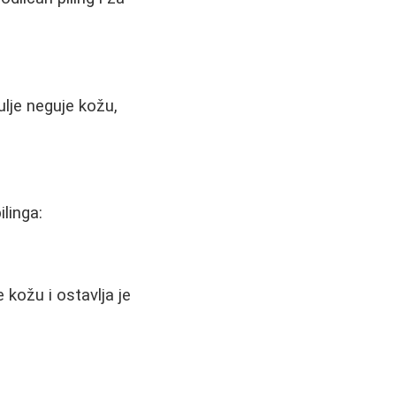
lje neguje kožu,
linga:
 kožu i ostavlja je