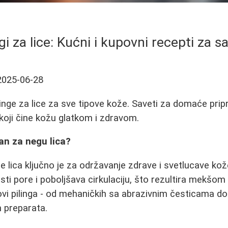
ingi za lice: Kućni i kupovni recepti za 
2025-06-28
ilinge za lice za sve tipove kože. Saveti za domaće pri
oji čine kožu glatkom i zdravom.
žan za negu lica?
e lica ključno je za održavanje zdrave i svetlucave ko
isti pore i poboljšava cirkulaciju, što rezultira mekšo
povi pilinga - od mehaničkih sa abrazivnim česticama do
ih preparata.