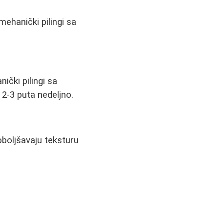
mehanički pilingi sa
ički pilingi sa
2-3 puta nedeljno.
poboljšavaju teksturu