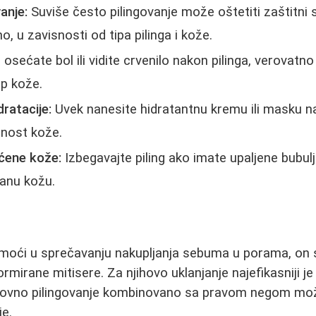
anje:
Suviše često pilingovanje može oštetiti zaštitni 
no, u zavisnosti od tipa pilinga i kože.
osećate bol ili vidite crvenilo nakon pilinga, verovatno 
ip kože.
ratacije:
Uvek nanesite hidratantnu kremu ili masku na
žnost kože.
ećene kože:
Izbegavajte piling ako imate upaljene bubul
iranu kožu.
omoći u sprečavanju nakupljanja sebuma u porama, on 
ormirane mitisere. Za njihovo uklanjanje najefikasniji 
edovno pilingovanje kombinovano sa pravom negom može
je.