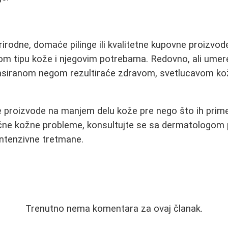
irodne, domaće pilinge ili kvalitetne kupovne proizvode
svom tipu kože i njegovim potrebama. Redovno, ali umer
ansiranom negom rezultiraće zdravom, svetlucavom ko
e proizvode na manjem delu kože pre nego što ih prime
ične kožne probleme, konsultujte se sa dermatologom 
intenzivne tretmane.
Trenutno nema komentara za ovaj članak.