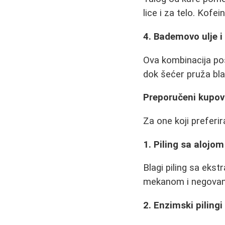
lice i za telo. Kofei
4. Bademovo ulje i
Ova kombinacija pos
dok šećer pruža blag
Preporučeni kupovn
Za one koji preferir
1. Piling sa alojom
Blagi piling sa ekst
mekanom i negova
2. Enzimski pilingi