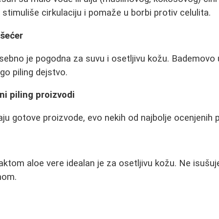
n stimuliše cirkulaciju i pomaže u borbi protiv celulita.
 šećer
ebno je pogodna za suvu i osetljivu kožu. Bademovo u
o piling dejstvo.
i piling proizvodi
aju gotove proizvode, evo nekih od najbolje ocenjenih pi
raktom aloe vere idealan je za osetljivu kožu. Ne isušuje
nom.