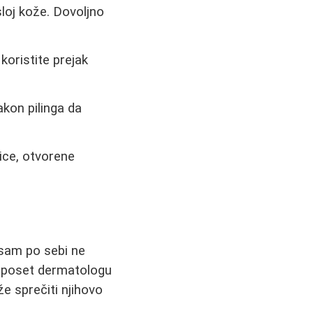
sloj kože. Dovoljno
koristite prejak
kon pilinga da
jice, otvorene
sam po sebi ne
je poset dermatologu
 sprečiti njihovo