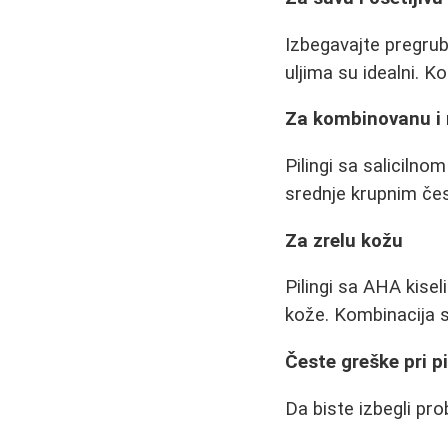
Izbegavajte pregrube
uljima su idealni. K
Za kombinovanu i
Pilingi sa salicilno
srednje krupnim čes
Za zrelu kožu
Pilingi sa AHA kisel
kože. Kombinacija s
Česte greške pri p
Da biste izbegli pr