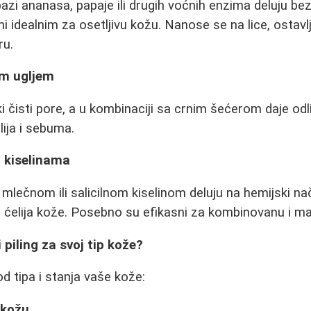
 bazi ananasa, papaje ili drugih voćnih enzima deluju b
čini idealnim za osetljivu kožu. Nanose se na lice, ostavl
ru.
nim ugljem
ki čisti pore, a u kombinaciji sa crnim šećerom daje odl
lija i sebuma.
m kiselinama
, mlečnom ili salicilnom kiselinom deluju na hemijski nač
 ćelija kože. Posebno su efikasni za kombinovanu i m
 piling za svoj tip kože?
od tipa i stanja vaše kože:
 kožu