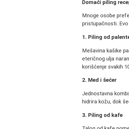
Domaći piling rece
Mnoge osobe preferi
pristupačnosti. Evo
1. Piling od palent
Mešavina kašike pal
eteričnog ulja naran
korišćenje svakih 1
2. Med i šećer
Jednostavna kombina
hidrira kožu, dok še
3. Piling od kafe
Talog od kafe pomeš