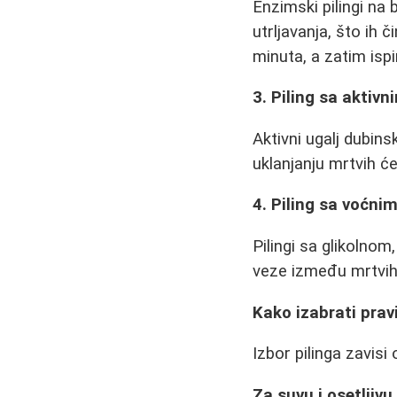
Enzimski pilingi na
utrljavanja, što ih 
minuta, a zatim ispi
3. Piling sa aktiv
Aktivni ugalj dubins
uklanjanju mrtvih će
4. Piling sa voćni
Pilingi sa glikolnom
veze između mrtvih
Kako izabrati pravi
Izbor pilinga zavisi 
Za suvu i osetljivu