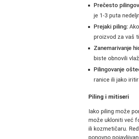
Prečesto pilingov
je 1-3 puta nedelj
Prejaki piling:
Ako 
proizvod za vaš t
Zanemarivanje hid
biste obnovili vla
Pilingovanje ošt
ranice ili jako irit
Piling i mitiseri
Iako piling može p
može ukloniti već f
ili kozmetičaru. R
ponovno pojavljivan