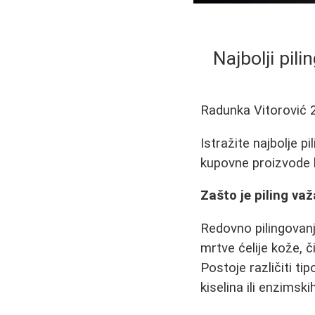
Najbolji pil
Radunka Vitorović
Istražite najbolje p
kupovne proizvode k
Zašto je piling va
Redovno pilingovanj
mrtve ćelije kože, č
Postoje različiti ti
kiselina ili enzimsk