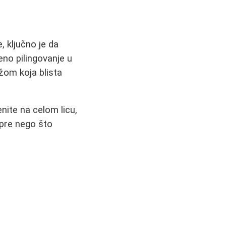
, ključno je da
eno pilingovanje u
žom koja blista
nite na celom licu,
pre nego što