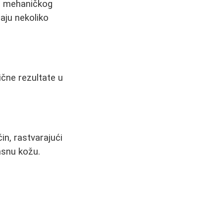
ez mehaničkog
jaju nekoliko
ične rezultate u
in, rastvarajući
asnu kožu.