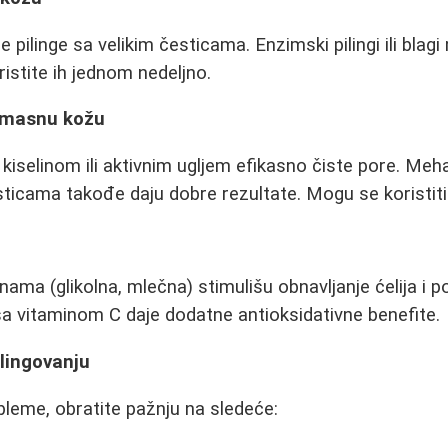
 pilinge sa velikim česticama. Enzimski pilingi ili blagi 
oristite ih jednom nedeljno.
 masnu kožu
m kiselinom ili aktivnim ugljem efikasno čiste pore. Mehan
ticama takođe daju dobre rezultate. Mogu se koristiti 
inama (glikolna, mlečna) stimulišu obnavljanje ćelija i 
a vitaminom C daje dodatne antioksidativne benefite.
ilingovanju
obleme, obratite pažnju na sledeće: