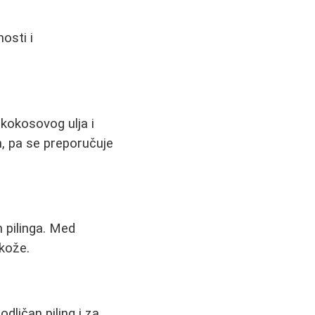
osti i
 kokosovog ulja i
an, pa se preporučuje
 pilinga. Med
 kože.
dličan piling i za