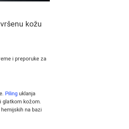
savršenu kožu
preme i preporuke za
že.
Piling
uklanja
m i glatkom kožom.
 hemijskih na bazi