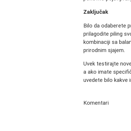
Zaključak
Bilo da odaberete pr
prilagodite piling 
kombinaciji sa bal
prirodnim sjajem.
Uvek testirajte nov
a ako imate specif
uvedete bilo kakve 
Komentari