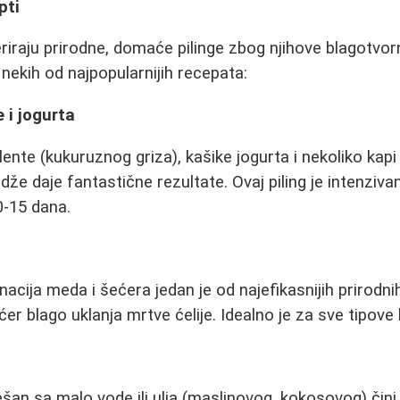
pti
raju prirodne, domaće pilinge zbog njihove blagotvorn
 nekih od najpopularnijih recepata:
e i jogurta
ente (kukuruznog griza), kašike jogurta i nekoliko kapi
dže daje fantastične rezultate. Ovaj piling je intenziv
0-15 dana.
cija meda i šećera jedan je od najefikasnijih prirodnih
ćer blago uklanja mrtve ćelije. Idealno je za sve tipove
an sa malo vode ili ulja (maslinovog, kokosovog) čini o