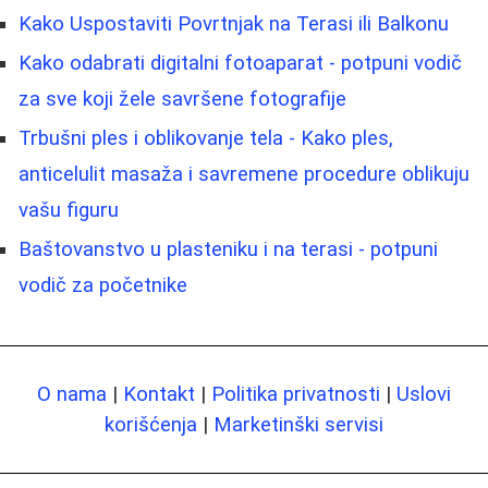
Kako Uspostaviti Povrtnjak na Terasi ili Balkonu
Kako odabrati digitalni fotoaparat - potpuni vodič
za sve koji žele savršene fotografije
Trbušni ples i oblikovanje tela - Kako ples,
anticelulit masaža i savremene procedure oblikuju
vašu figuru
Baštovanstvo u plasteniku i na terasi - potpuni
vodič za početnike
O nama
|
Kontakt
|
Politika privatnosti
|
Uslovi
korišćenja
|
Marketinški servisi