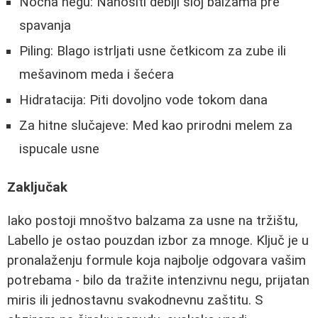
Noćna negu: Nanositi deblji sloj balzama pre
spavanja
Piling: Blago istrljati usne četkicom za zube ili
mešavinom meda i šećera
Hidratacija: Piti dovoljno vode tokom dana
Za hitne slučajeve: Med kao prirodni melem za
ispucale usne
Zaključak
Iako postoji mnoštvo balzama za usne na tržištu,
Labello je ostao pouzdan izbor za mnoge. Ključ je u
pronalaženju formule koja najbolje odgovara vašim
potrebama - bilo da tražite intenzivnu negu, prijatan
miris ili jednostavnu svakodnevnu zaštitu. S