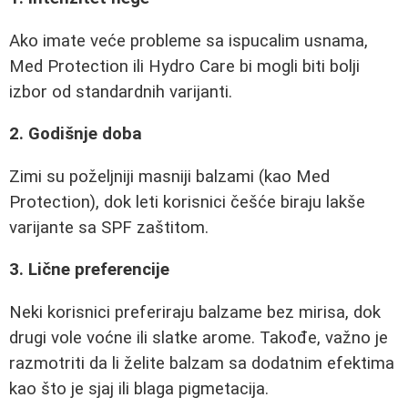
Ako imate veće probleme sa ispucalim usnama,
Med Protection ili Hydro Care bi mogli biti bolji
izbor od standardnih varijanti.
2. Godišnje doba
Zimi su poželjniji masniji balzami (kao Med
Protection), dok leti korisnici češće biraju lakše
varijante sa SPF zaštitom.
3. Lične preferencije
Neki korisnici preferiraju balzame bez mirisa, dok
drugi vole voćne ili slatke arome. Takođe, važno je
razmotriti da li želite balzam sa dodatnim efektima
kao što je sjaj ili blaga pigmetacija.