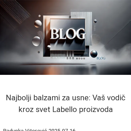
Najbolji balzami za usne: Vaš vodič
kroz svet Labello proizvoda
Radunka Vitorović
2025-07-16