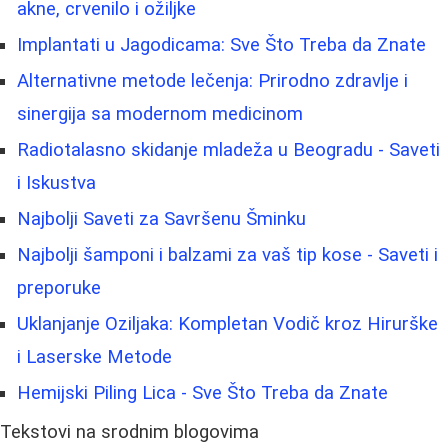
akne, crvenilo i ožiljke
Implantati u Jagodicama: Sve Što Treba da Znate
Alternativne metode lečenja: Prirodno zdravlje i
sinergija sa modernom medicinom
Radiotalasno skidanje mladeža u Beogradu - Saveti
i Iskustva
Najbolji Saveti za Savršenu Šminku
Najbolji šamponi i balzami za vaš tip kose - Saveti i
preporuke
Uklanjanje Oziljaka: Kompletan Vodič kroz Hirurške
i Laserske Metode
Hemijski Piling Lica - Sve Što Treba da Znate
Tekstovi na srodnim blogovima