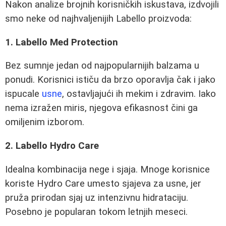
Nakon analize brojnih korisničkih iskustava, izdvojili
smo neke od najhvaljenijih Labello proizvoda:
1. Labello Med Protection
Bez sumnje jedan od najpopularnijih balzama u
ponudi. Korisnici ističu da brzo oporavlja čak i jako
ispucale
usne
, ostavljajući ih mekim i zdravim. Iako
nema izražen miris, njegova efikasnost čini ga
omiljenim izborom.
2. Labello Hydro Care
Idealna kombinacija nege i sjaja. Mnoge korisnice
koriste Hydro Care umesto sjajeva za usne, jer
pruža prirodan sjaj uz intenzivnu hidrataciju.
Posebno je popularan tokom letnjih meseci.