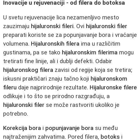
Inovacije u rejuvenaciji - od filera do botoksa
U svetu rejuvenacije lica nezamenljivo mesto
zauzimaju
hijaluronski fileri
. Ovi
hijaluronski filer
preparati koriste se za popunjavanje bora i vraćanje
volumena.
Hijaluronskih filera
ima u različitim
gustinama, pa se tako
hijaluronskim filerima
mogu
tretirati fine linije, ali i dublji defekti. Odabir
hijaluronskog filera
zavisi od regije koja se tretira;
iskusni praktičari znaju tačno koji
hijaluronskom
fileru
daje najprirodnije rezultate.
Hijaluronske filere
odlikuje i to što se prirodno razgrađuju, a
hijaluronski filer
se može rastvoriti ukoliko je
potrebno.
Korekcija bora
i
popunjavanje bora
su među
najtraženijim zahvatima. Pored filera,
botoks
i