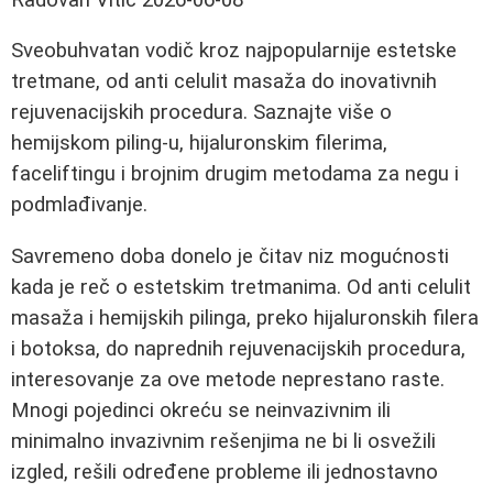
Sveobuhvatan vodič kroz najpopularnije estetske
tretmane, od anti celulit masaža do inovativnih
rejuvenacijskih procedura. Saznajte više o
hemijskom piling-u, hijaluronskim filerima,
faceliftingu i brojnim drugim metodama za negu i
podmlađivanje.
Savremeno doba donelo je čitav niz mogućnosti
kada je reč o estetskim tretmanima. Od anti celulit
masaža i hemijskih pilinga, preko hijaluronskih filera
i botoksa, do naprednih rejuvenacijskih procedura,
interesovanje za ove metode neprestano raste.
Mnogi pojedinci okreću se neinvazivnim ili
minimalno invazivnim rešenjima ne bi li osvežili
izgled, rešili određene probleme ili jednostavno