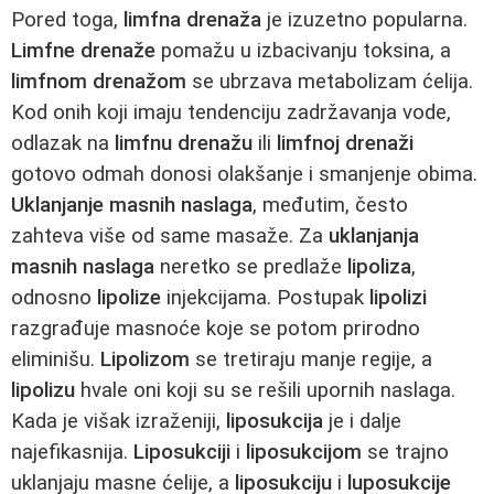
Pored toga,
limfna drenaža
je izuzetno popularna.
Limfne drenaže
pomažu u izbacivanju toksina, a
limfnom drenažom
se ubrzava metabolizam ćelija.
Kod onih koji imaju tendenciju zadržavanja vode,
odlazak na
limfnu drenažu
ili
limfnoj drenaži
gotovo odmah donosi olakšanje i smanjenje obima.
Uklanjanje masnih naslaga
, međutim, često
zahteva više od same masaže. Za
uklanjanja
masnih naslaga
neretko se predlaže
lipoliza
,
odnosno
lipolize
injekcijama. Postupak
lipolizi
razgrađuje masnoće koje se potom prirodno
eliminišu.
Lipolizom
se tretiraju manje regije, a
lipolizu
hvale oni koji su se rešili upornih naslaga.
Kada je višak izraženiji,
liposukcija
je i dalje
najefikasnija.
Liposukciji
i
liposukcijom
se trajno
uklanjaju masne ćelije, a
liposukciju
i
luposukcije