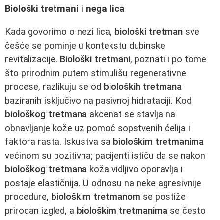
Biološki tretmani i nega lica
Kada govorimo o nezi lica,
biološki tretman
sve
češće se pominje u kontekstu dubinske
revitalizacije.
Biološki tretmani
, poznati i po tome
što prirodnim putem stimulišu regenerativne
procese, razlikuju se od
bioloških tretmana
baziranih isključivo na pasivnoj hidrataciji. Kod
biološkog tretmana
akcenat se stavlja na
obnavljanje kože uz pomoć sopstvenih ćelija i
faktora rasta. Iskustva sa
biološkim tretmanima
većinom su pozitivna; pacijenti ističu da se nakon
biološkog tretmana
koža vidljivo oporavlja i
postaje elastičnija. U odnosu na neke agresivnije
procedure,
biološkim tretmanom
se postiže
prirodan izgled, a
biološkim tretmanima
se često