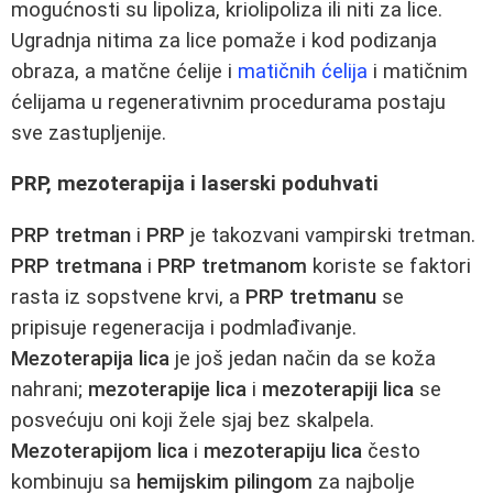
mogućnosti su lipoliza, kriolipoliza ili niti za lice.
Ugradnja nitima za lice pomaže i kod podizanja
obraza, a matčne ćelije i
matičnih ćelija
i matičnim
ćelijama u regenerativnim procedurama postaju
sve zastupljenije.
PRP, mezoterapija i laserski poduhvati
PRP tretman
i
PRP
je takozvani vampirski tretman.
PRP tretmana
i
PRP tretmanom
koriste se faktori
rasta iz sopstvene krvi, a
PRP tretmanu
se
pripisuje regeneracija i podmlađivanje.
Mezoterapija lica
je još jedan način da se koža
nahrani;
mezoterapije lica
i
mezoterapiji lica
se
posvećuju oni koji žele sjaj bez skalpela.
Mezoterapijom lica
i
mezoterapiju lica
često
kombinuju sa
hemijskim pilingom
za najbolje