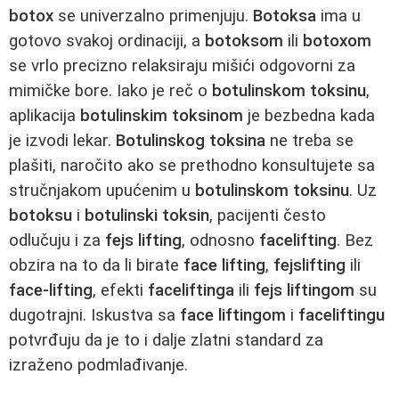
botox
se univerzalno primenjuju.
Botoksa
ima u
gotovo svakoj ordinaciji, a
botoksom
ili
botoxom
se vrlo precizno relaksiraju mišići odgovorni za
mimičke bore. Iako je reč o
botulinskom toksinu
,
aplikacija
botulinskim toksinom
je bezbedna kada
je izvodi lekar.
Botulinskog toksina
ne treba se
plašiti, naročito ako se prethodno konsultujete sa
stručnjakom upućenim u
botulinskom toksinu
. Uz
botoksu
i
botulinski toksin
, pacijenti često
odlučuju i za
fejs lifting
, odnosno
facelifting
. Bez
obzira na to da li birate
face lifting
,
fejslifting
ili
face-lifting
, efekti
faceliftinga
ili
fejs liftingom
su
dugotrajni. Iskustva sa
face liftingom
i
faceliftingu
potvrđuju da je to i dalje zlatni standard za
izraženo podmlađivanje.