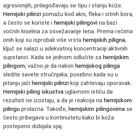
agresivnijih, prilagođavaju se tipu i stanju kože.
Hemijski pilinzi
pomažu kod akni, fleka i sitnih bora,
a često se koriste i
hemijski pilingovi
na bazi
voćnih kiselina za osvežavanje tena. Prema rečima
onih koji su isprobali više vrsta
hemijskih piligna
,
ključ se nalazi u adekvatnoj koncentraciji aktivnih
supstanci. Kada se jednom odlučite za
hemijskim
pilingom
, važno je da nakon
hemijskog pilinga
sledite savete stručnjaka, posebno kada su u
pitanju jači
hemijski pilinzi
koji zahtevaju oporavak.
Hemijski piling iskustva
uglavnom ističu da
rezultati ne izostaju, a da je reakcija na
hemijskom
pilingu
prolazna. Takođe,
hemijskim pilingovima
se
često pribegava u kontinuitetu kako bi koža
postepeno dobijala sjaj.