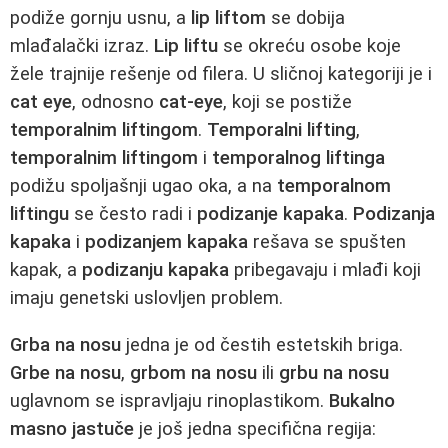
podiže gornju usnu, a
lip liftom
se dobija
mlađalački izraz.
Lip liftu
se okreću osobe koje
žele trajnije rešenje od filera. U sličnoj kategoriji je i
cat eye
, odnosno
cat-eye
, koji se postiže
temporalnim liftingom
.
Temporalni lifting
,
temporalnim liftingom
i
temporalnog liftinga
podižu spoljašnji ugao oka, a na
temporalnom
liftingu
se često radi i
podizanje kapaka
.
Podizanja
kapaka
i
podizanjem kapaka
rešava se spušten
kapak, a
podizanju kapaka
pribegavaju i mlađi koji
imaju genetski uslovljen problem.
Grba na nosu
jedna je od čestih estetskih briga.
Grbe na nosu
,
grbom na nosu
ili
grbu na nosu
uglavnom se ispravljaju rinoplastikom.
Bukalno
masno jastuče
je još jedna specifična regija: