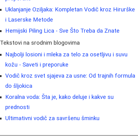
Uklanjanje Oziljaka: Kompletan Vodič kroz Hirurške
i Laserske Metode
Hemijski Piling Lica - Sve Što Treba da Znate
Tekstovi na srodnim blogovima
Najbolji losioni i mleka za telo za osetljivu i suvu
kožu - Saveti i preporuke
Vodič kroz svet sjajeva za usne: Od trajnih formula
do šljokica
Koralna voda: Šta je, kako deluje i kakve su
prednosti
Ultimativni vodič za savršenu šminku