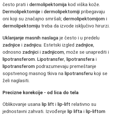
često prati i
dermolipektomija
kod viška kože.
Dermolipektomije
i
dermolipektomiji
pribegavaju
oni koji su značajno smršali;
dermolipektomijom
i
dermolipektomiju
treba da izvode isključivo hirurzi.
Uklanjanje masnih naslaga
je često i u predelu
zadnjice
i
zadnjicu
. Estetski izgled
zadnjice
,
odnosno
zadnjici
i
zadnjicom
, može se unaprediti i
lipotransferom
.
Lipotransfer
,
lipotransfera
i
lipotransferom
podrazumevaju premeštanje
sopstvenog masnog tkiva na
lipotransferu
koji se
želi naglasiti.
Precizne korekcije - od lica do tela
Oblikovanje usana
lip lift
i
lip-lift
relativno su
jednostavni zahvati. Izvođenje
lip lifta
i
lip-liftom