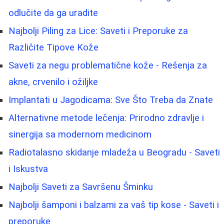
odlučite da ga uradite
Najbolji Piling za Lice: Saveti i Preporuke za
Različite Tipove Kože
Saveti za negu problematične kože - Rešenja za
akne, crvenilo i ožiljke
Implantati u Jagodicama: Sve Što Treba da Znate
Alternativne metode lečenja: Prirodno zdravlje i
sinergija sa modernom medicinom
Radiotalasno skidanje mladeža u Beogradu - Saveti
i Iskustva
Najbolji Saveti za Savršenu Šminku
Najbolji šamponi i balzami za vaš tip kose - Saveti i
preporuke