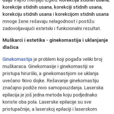
korekcije stidnih usana
,
korekciji stidnih usana
,
korekciju stidnih usana
i
korekcijom stidnih usana
mnoge žene rešavaju nelagodnost i postižu
zadovoljavajući estetski i funkcionalni rezultat.
Muškarci i estetika - ginekomastija i uklanjanje
dlačica
Ginekomastija
je problem koji pogađa veliki broj
muškaraca. Ginekomasije i ginekomastiji se
pristupa hirurški, a ginekomastijom se uklanja
uvećano tkivo dojke. Rešavanje ginekomastiju
značajno podiže nivo samopouzdanja. Laserska
epilacija je još jedna metoda koju podjednako
koriste oba pola. Laserske epilacije su sve
pristupačnije, a laserskoj epilaciji i laserskom