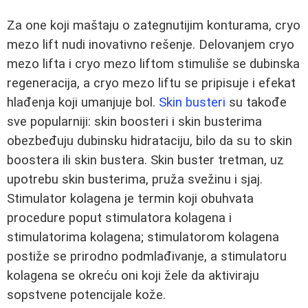
Za one koji maštaju o zategnutijim konturama, cryo
mezo lift nudi inovativno rešenje. Delovanjem cryo
mezo lifta i cryo mezo liftom stimuliše se dubinska
regeneracija, a cryo mezo liftu se pripisuje i efekat
hlađenja koji umanjuje bol.
Skin busteri
su takođe
sve popularniji: skin boosteri i skin busterima
obezbeđuju dubinsku hidrataciju, bilo da su to skin
boostera ili skin bustera. Skin buster tretman, uz
upotrebu skin busterima, pruža svežinu i sjaj.
Stimulator kolagena je termin koji obuhvata
procedure poput stimulatora kolagena i
stimulatorima kolagena; stimulatorom kolagena
postiže se prirodno podmlađivanje, a stimulatoru
kolagena se okreću oni koji žele da aktiviraju
sopstvene potencijale kože.