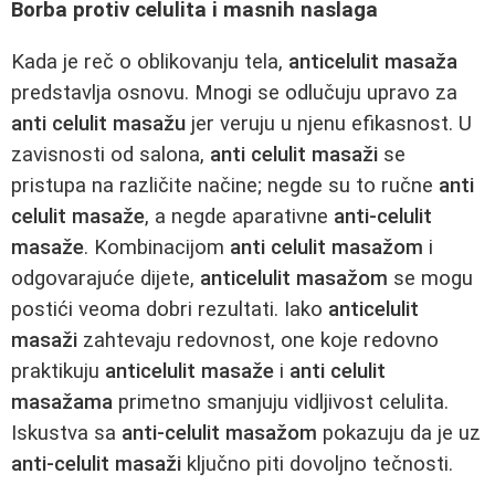
Borba protiv celulita i masnih naslaga
Kada je reč o oblikovanju tela,
anticelulit masaža
predstavlja osnovu. Mnogi se odlučuju upravo za
anti celulit masažu
jer veruju u njenu efikasnost. U
zavisnosti od salona,
anti celulit masaži
se
pristupa na različite načine; negde su to ručne
anti
celulit masaže
, a negde aparativne
anti-celulit
masaže
. Kombinacijom
anti celulit masažom
i
odgovarajuće dijete,
anticelulit masažom
se mogu
postići veoma dobri rezultati. Iako
anticelulit
masaži
zahtevaju redovnost, one koje redovno
praktikuju
anticelulit masaže
i
anti celulit
masažama
primetno smanjuju vidljivost celulita.
Iskustva sa
anti-celulit masažom
pokazuju da je uz
anti-celulit masaži
ključno piti dovoljno tečnosti.