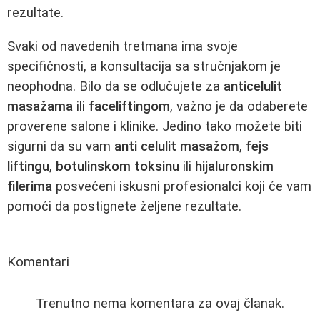
rezultate.
Svaki od navedenih tretmana ima svoje
specifičnosti, a konsultacija sa stručnjakom je
neophodna. Bilo da se odlučujete za
anticelulit
masažama
ili
faceliftingom
, važno je da odaberete
proverene salone i klinike. Jedino tako možete biti
sigurni da su vam
anti celulit masažom
,
fejs
liftingu
,
botulinskom toksinu
ili
hijaluronskim
filerima
posvećeni iskusni profesionalci koji će vam
pomoći da postignete željene rezultate.
Komentari
Trenutno nema komentara za ovaj članak.