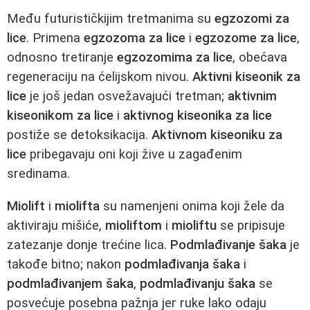
Među futurističkijim tretmanima su
egzozomi za
lice
. Primena
egzozoma za lice
i
egzozome za lice
,
odnosno tretiranje
egzozomima za lice
, obećava
regeneraciju na ćelijskom nivou.
Aktivni kiseonik za
lice
je još jedan osvežavajući tretman;
aktivnim
kiseonikom za lice
i
aktivnog kiseonika za lice
postiže se detoksikacija.
Aktivnom kiseoniku za
lice
pribegavaju oni koji žive u zagađenim
sredinama.
Miolift
i
miolifta
su namenjeni onima koji žele da
aktiviraju mišiće,
mioliftom
i
mioliftu
se pripisuje
zatezanje donje trećine lica.
Podmlađivanje šaka
je
takođe bitno; nakon
podmlađivanja šaka
i
podmlađivanjem šaka
,
podmlađivanju šaka
se
posvećuje posebna pažnja jer ruke lako odaju