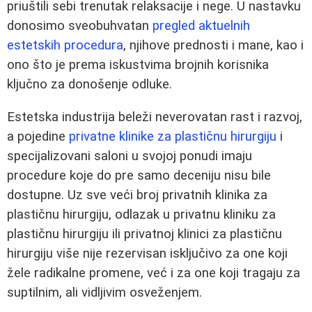
priuštili sebi trenutak relaksacije i nege. U nastavku
donosimo sveobuhvatan
pregled aktuelnih
estetskih procedura
, njihove prednosti i mane, kao i
ono što je prema iskustvima brojnih korisnika
ključno za donošenje odluke.
Estetska industrija beleži neverovatan rast i razvoj,
a pojedine
privatne klinike za plastičnu hirurgiju
i
specijalizovani saloni u svojoj ponudi imaju
procedure koje do pre samo deceniju nisu bile
dostupne. Uz sve veći broj privatnih klinika za
plastičnu hirurgiju, odlazak u privatnu kliniku za
plastičnu hirurgiju ili privatnoj klinici za plastičnu
hirurgiju više nije rezervisan isključivo za one koji
žele radikalne promene, već i za one koji tragaju za
suptilnim, ali vidljivim osveženjem.