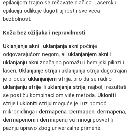
epilacijom trajno se rešavate dlačica. Lasersku
epilaciju odlikuje dugotrajnost i sve veća
bezbolnost.
Koža bez ožiljaka i nepravilnosti
Uklanjanje akni
i
uklanjanja akni
počinje
odgovarajućom negom, ali
uklanjanjem akni
i
uklanjanju akni
značajno pomažu i hemijski pilinzi i
laseri.
Uklanjanje strija
i
uklanjanja strija
dugotrajan
je proces;
uklanjanjem strija
, bilo da se radi o
uklanjanju strije
ili
uklanjanja strije
, najbolji rezultati
se postižu kombinacijom više metoda.
Ukloniti
strije
i
ukloniti striju
moguće je i uz pomoć
mikronidlinga i
dermapena
.
Dermapen
,
dermapena
,
dermapenom
i
dermapenu
su mnogi posvetili
pažnju upravo zbog univerzalne primene.