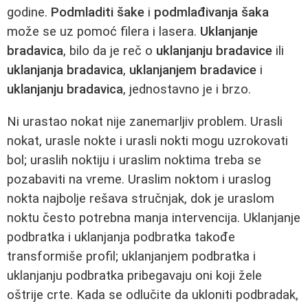
godine.
Podmladiti šake
i
podmlađivanja šaka
može se uz pomoć filera i lasera.
Uklanjanje
bradavica
, bilo da je reč o
uklanjanju bradavice
ili
uklanjanja bradavica
,
uklanjanjem bradavice
i
uklanjanju bradavica
, jednostavno je i brzo.
Ni urastao nokat nije zanemarljiv problem. Urasli
nokat, urasle nokte i urasli nokti mogu uzrokovati
bol; uraslih noktiju i uraslim noktima treba se
pozabaviti na vreme. Uraslim noktom i uraslog
nokta najbolje rešava stručnjak, dok je uraslom
noktu često potrebna manja intervencija. Uklanjanje
podbratka i uklanjanja podbratka takođe
transformiše profil; uklanjanjem podbratka i
uklanjanju podbratka pribegavaju oni koji žele
oštrije crte. Kada se odlučite da ukloniti podbradak,