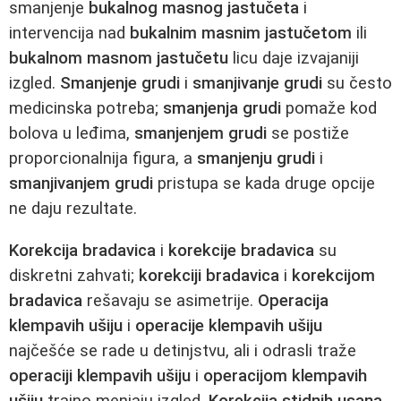
smanjenje
bukalnog masnog jastučeta
i
intervencija nad
bukalnim masnim jastučetom
ili
bukalnom masnom jastučetu
licu daje izvajaniji
izgled.
Smanjenje grudi
i
smanjivanje grudi
su često
medicinska potreba;
smanjenja grudi
pomaže kod
bolova u leđima,
smanjenjem grudi
se postiže
proporcionalnija figura, a
smanjenju grudi
i
smanjivanjem grudi
pristupa se kada druge opcije
ne daju rezultate.
Korekcija bradavica
i
korekcije bradavica
su
diskretni zahvati;
korekciji bradavica
i
korekcijom
bradavica
rešavaju se asimetrije.
Operacija
klempavih ušiju
i
operacije klempavih ušiju
najčešće se rade u detinjstvu, ali i odrasli traže
operaciji klempavih ušiju
i
operacijom klempavih
ušiju
trajno menjaju izgled.
Korekcija stidnih usana
,