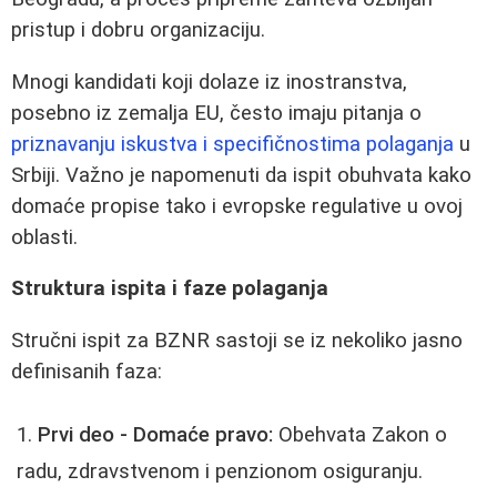
pristup i dobru organizaciju.
Mnogi kandidati koji dolaze iz inostranstva,
posebno iz zemalja EU, često imaju pitanja o
priznavanju iskustva i specifičnostima polaganja
u
Srbiji. Važno je napomenuti da ispit obuhvata kako
domaće propise tako i evropske regulative u ovoj
oblasti.
Struktura ispita i faze polaganja
Stručni ispit za BZNR sastoji se iz nekoliko jasno
definisanih faza:
Prvi deo - Domaće pravo:
Obehvata Zakon o
radu, zdravstvenom i penzionom osiguranju.