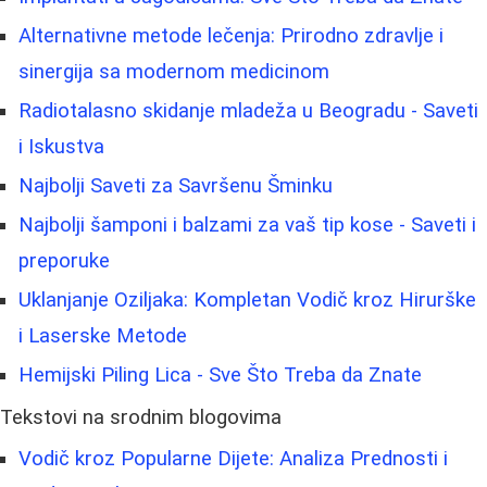
Alternativne metode lečenja: Prirodno zdravlje i
sinergija sa modernom medicinom
Radiotalasno skidanje mladeža u Beogradu - Saveti
i Iskustva
Najbolji Saveti za Savršenu Šminku
Najbolji šamponi i balzami za vaš tip kose - Saveti i
preporuke
Uklanjanje Oziljaka: Kompletan Vodič kroz Hirurške
i Laserske Metode
Hemijski Piling Lica - Sve Što Treba da Znate
Tekstovi na srodnim blogovima
Vodič kroz Popularne Dijete: Analiza Prednosti i