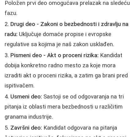
Položen prvi deo omogućava prelazak na sledeću
fazu.
Drugi deo - Zakoni o bezbednosti i zdravlju na
radu:
Uključuje domaće propise i evropske
regulative sa kojima je naš zakon usklađen.
Pismeni deo - Akt o proceni rizika:
Kandidat
dobija konkretno radno mesto za koje mora
izraditi akt o proceni rizika, a zatim ga brani pred
ispitivačem.
Usmeni deo:
Sastoji se od odgovaranja na tri
pitanja iz oblasti mera bezbednosti u različitim
granama industrije.
Završni deo:
Kandidat odgovara na pitanja