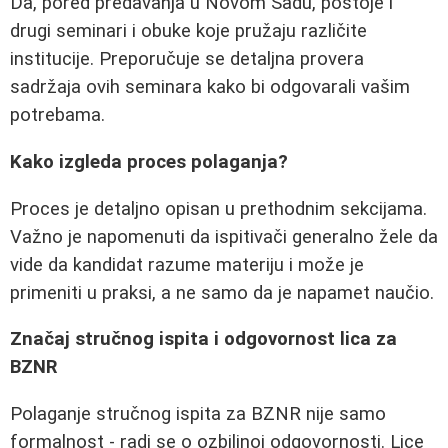
Da, pored predavanja u Novom Sadu, postoje i
drugi seminari i obuke koje pružaju različite
institucije. Preporučuje se detaljna provera
sadržaja ovih seminara kako bi odgovarali vašim
potrebama.
Kako izgleda proces polaganja?
Proces je detaljno opisan u prethodnim sekcijama.
Važno je napomenuti da ispitivači generalno žele da
vide da kandidat razume materiju i može je
primeniti u praksi, a ne samo da je napamet naučio.
Značaj stručnog ispita i odgovornost lica za
BZNR
Polaganje stručnog ispita za BZNR nije samo
formalnost - radi se o ozbiljnoj odgovornosti. Lice