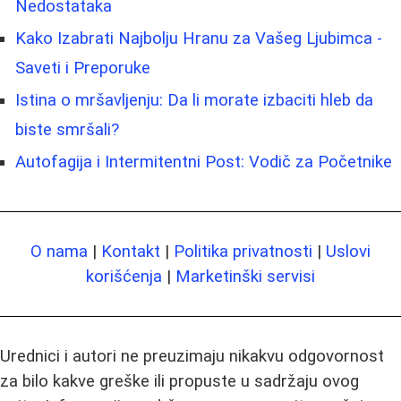
Nedostataka
Kako Izabrati Najbolju Hranu za Vašeg Ljubimca -
Saveti i Preporuke
Istina o mršavljenju: Da li morate izbaciti hleb da
biste smršali?
Autofagija i Intermitentni Post: Vodič za Početnike
O nama
|
Kontakt
|
Politika privatnosti
|
Uslovi
korišćenja
|
Marketinški servisi
Urednici i autori ne preuzimaju nikakvu odgovornost
za bilo kakve greške ili propuste u sadržaju ovog