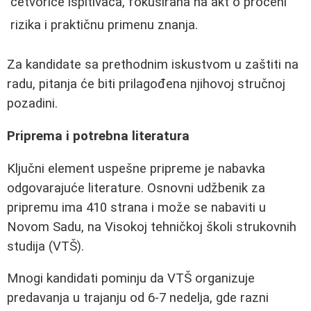
četvorice ispitivača, fokusirana na akt o proceni
rizika i praktičnu primenu znanja.
Za kandidate sa prethodnim iskustvom u zaštiti na
radu, pitanja će biti prilagođena njihovoj stručnoj
pozadini.
Priprema i potrebna literatura
Ključni element uspešne pripreme je nabavka
odgovarajuće literature. Osnovni udžbenik za
pripremu ima 410 strana i može se nabaviti u
Novom Sadu, na Visokoj tehničkoj školi strukovnih
studija (VTŠ).
Mnogi kandidati pominju da VTŠ organizuje
predavanja u trajanju od 6-7 nedelja, gde razni