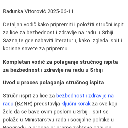
Radunka Vitorović
2025-06-11
Detaljan vodič kako pripremiti i položiti stručni ispit
za lice za bezbednost i zdravlje na radu u Srbiji.
Saznajte gde nabaviti literaturu, kako izgleda ispit i
korisne savete za pripremu.
Kompletan vodič za polaganje stručnog ispita
za bezbednost i zdravlje na radu u Srbiji
Uvod u proces polaganja stručnog ispita
Stručni ispit za lice za
bezbednost i zdravlje na
radu
(BZNR) predstavlja
ključni korak
za sve koji
žele da se bave ovim poslom u Srbiji. Ispit se
polaže u Ministarstvu rada i socijalne politike u
Beogradu, a proces pripreme zahteva ozbiljan