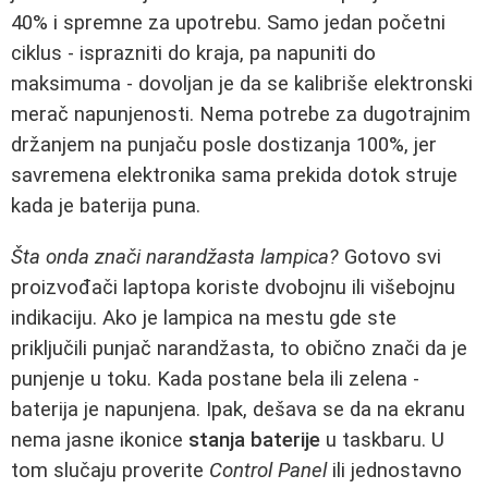
40% i spremne za upotrebu. Samo jedan početni
ciklus - isprazniti do kraja, pa napuniti do
maksimuma - dovoljan je da se kalibriše elektronski
merač napunjenosti. Nema potrebe za dugotrajnim
držanjem na punjaču posle dostizanja 100%, jer
savremena elektronika sama prekida dotok struje
kada je baterija puna.
Šta onda znači narandžasta lampica?
Gotovo svi
proizvođači laptopa koriste dvobojnu ili višebojnu
indikaciju. Ako je lampica na mestu gde ste
priključili punjač narandžasta, to obično znači da je
punjenje u toku. Kada postane bela ili zelena -
baterija je napunjena. Ipak, dešava se da na ekranu
nema jasne ikonice
stanja baterije
u taskbaru. U
tom slučaju proverite
Control Panel
ili jednostavno