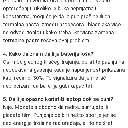
Pojačan rad ventilatora je normalan pri većem
opterećenju. Ukoliko je buka neprijatna i
konstantna, moguće je da je pun prašine ili da
termalna pasta između procesora i hladnjaka više
ne odvodi toplotu kako treba. Servisna zamena
termalne paste
rešava ovaj problem.
4. Kako da znam da li je baterija loša?
Osim očiglednog kraćeg trajanja, obratite pažnju na
neočekivana gašenja kada je napunjenost prikazana
kao, recimo, 30%. To signalizira da je merač
neprecizan i da baterija gubi kapacitet.
5. Da li je opasno koristiti laptop dok se puni?
Nije. Možete slobodno da radite, surfujete ili
gledate film. Punjenje će biti nešto sporije jer se
deo energije troši na rad uređaja, ali to ne šteti