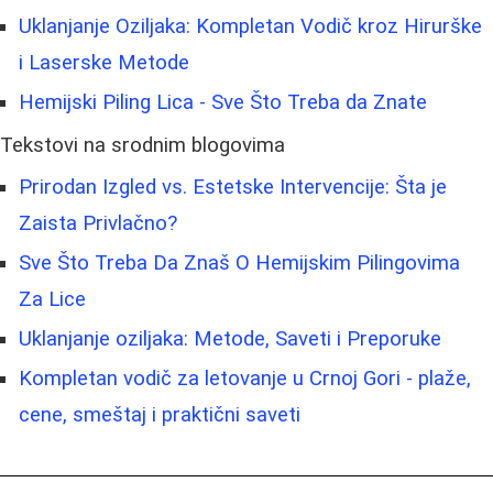
Uklanjanje Oziljaka: Kompletan Vodič kroz Hirurške
i Laserske Metode
Hemijski Piling Lica - Sve Što Treba da Znate
Tekstovi na srodnim blogovima
Prirodan Izgled vs. Estetske Intervencije: Šta je
Zaista Privlačno?
Sve Što Treba Da Znaš O Hemijskim Pilingovima
Za Lice
Uklanjanje oziljaka: Metode, Saveti i Preporuke
Kompletan vodič za letovanje u Crnoj Gori - plaže,
cene, smeštaj i praktični saveti