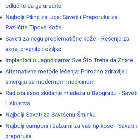
odlučite da ga uradite
Najbolji Piling za Lice: Saveti i Preporuke za
Različite Tipove Kože
Saveti za negu problematične kože - Rešenja za
akne, crvenilo i ožiljke
Implantati u Jagodicama: Sve Što Treba da Znate
Alternativne metode lečenja: Prirodno zdravlje i
sinergija sa modernom medicinom
Radiotalasno skidanje mladeža u Beogradu - Saveti
i Iskustva
Najbolji Saveti za Savršenu Šminku
Najbolji šamponi i balzami za vaš tip kose - Saveti i
preporuke