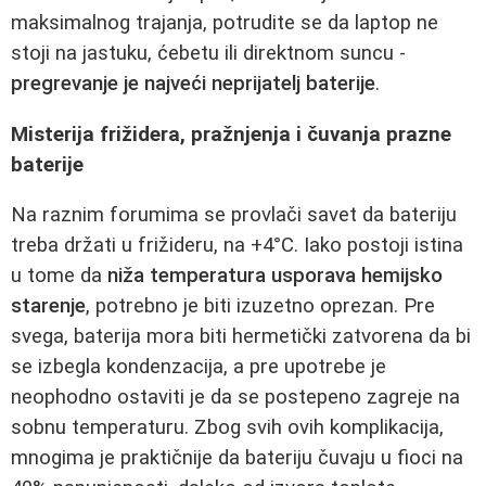
maksimalnog trajanja, potrudite se da laptop ne
stoji na jastuku, ćebetu ili direktnom suncu -
pregrevanje je najveći neprijatelj baterije
.
Misterija frižidera, pražnjenja i čuvanja prazne
baterije
Na raznim forumima se provlači savet da bateriju
treba držati u frižideru, na +4°C. Iako postoji istina
u tome da
niža temperatura usporava hemijsko
starenje
, potrebno je biti izuzetno oprezan. Pre
svega, baterija mora biti hermetički zatvorena da bi
se izbegla kondenzacija, a pre upotrebe je
neophodno ostaviti je da se postepeno zagreje na
sobnu temperaturu. Zbog svih ovih komplikacija,
mnogima je praktičnije da bateriju čuvaju u fioci na