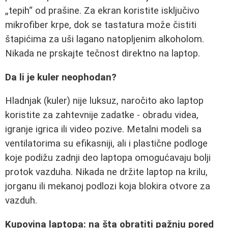
„tepih“ od prašine. Za ekran koristite isključivo
mikrofiber krpe, dok se tastatura može čistiti
štapićima za uši lagano natopljenim alkoholom.
Nikada ne prskajte tečnost direktno na laptop.
Da li je kuler neophodan?
Hladnjak (kuler) nije luksuz, naročito ako laptop
koristite za zahtevnije zadatke - obradu videa,
igranje igrica ili video pozive. Metalni modeli sa
ventilatorima su efikasniji, ali i plastične podloge
koje podižu zadnji deo laptopa omogućavaju bolji
protok vazduha. Nikada ne držite laptop na krilu,
jorganu ili mekanoj podlozi koja blokira otvore za
vazduh.
Kupovina laptopa: na šta obratiti pažnju pored