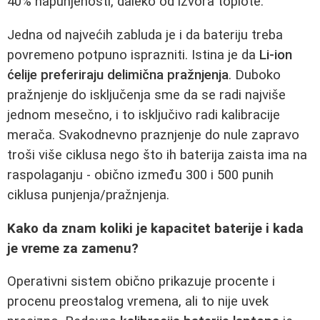
40% napunjenosti, daleko od izvora toplote.
Jedna od najvećih zabluda je i da bateriju treba
povremeno potpuno isprazniti. Istina je da
Li-ion
ćelije preferiraju delimična pražnjenja
. Duboko
pražnjenje do isključenja sme da se radi najviše
jednom mesečno, i to isključivo radi kalibracije
merača. Svakodnevno praznjenje do nule zapravo
troši više ciklusa nego što ih baterija zaista ima na
raspolaganju - obično između 300 i 500 punih
ciklusa punjenja/pražnjenja.
Kako da znam koliki je kapacitet baterije i kada
je vreme za zamenu?
Operativni sistem obično prikazuje procente i
procenu preostalog vremena, ali to nije uvek