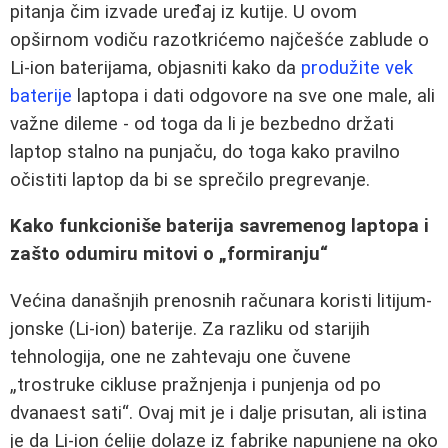
pitanja čim izvade uređaj iz kutije. U ovom
opširnom vodiču razotkrićemo najčešće zablude o
Li-ion baterijama, objasniti kako da
produžite vek
baterije
laptopa i dati odgovore na sve one male, ali
važne dileme - od toga da li je bezbedno držati
laptop stalno na punjaču, do toga kako pravilno
očistiti laptop da bi se sprečilo pregrevanje.
Kako funkcioniše baterija savremenog laptopa i
zašto odumiru mitovi o „formiranju“
Većina današnjih prenosnih računara koristi litijum-
jonske (Li-ion) baterije. Za razliku od starijih
tehnologija, one ne zahtevaju one čuvene
„trostruke cikluse pražnjenja i punjenja od po
dvanaest sati“. Ovaj mit je i dalje prisutan, ali istina
je da Li-ion ćelije dolaze iz fabrike napunjene na oko