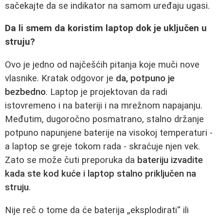
sačekajte da se indikator na samom uređaju ugasi.
Da li smem da koristim laptop dok je uključen u
struju?
Ovo je jedno od najčešćih pitanja koje muči nove
vlasnike. Kratak odgovor je
da, potpuno je
bezbedno
. Laptop je projektovan da radi
istovremeno i na bateriji i na mrežnom napajanju.
Međutim, dugoročno posmatrano, stalno držanje
potpuno napunjene baterije na visokoj temperaturi -
a laptop se greje tokom rada - skraćuje njen vek.
Zato se može čuti preporuka da
bateriju izvadite
kada ste kod kuće i laptop stalno priključen na
struju
.
Nije reč o tome da će baterija „eksplodirati“ ili