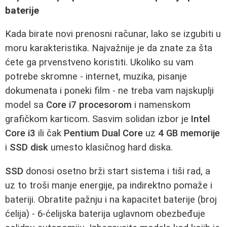
baterije
Kada birate novi prenosni računar, lako se izgubiti u
moru karakteristika. Najvažnije je da znate za šta
ćete ga prvenstveno koristiti. Ukoliko su vam
potrebe skromne - internet, muzika, pisanje
dokumenata i poneki film - ne treba vam najskuplji
model sa
Core i7 procesorom
i namenskom
grafičkom karticom. Sasvim solidan izbor je
Intel
Core i3
ili čak
Pentium Dual Core
uz
4 GB memorije
i
SSD disk
umesto klasičnog hard diska.
SSD
donosi osetno brži start sistema i tiši rad, a
uz to troši manje energije, pa indirektno pomaže i
bateriji. Obratite pažnju i na kapacitet baterije (broj
ćelija) - 6-ćelijska baterija uglavnom obezbeđuje