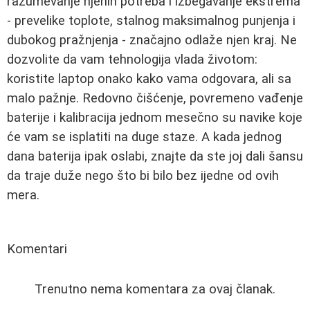
razumevanje njenih potreba i izbegavanje ekstrema
- prevelike toplote, stalnog maksimalnog punjenja i
dubokog pražnjenja - značajno odlaže njen kraj. Ne
dozvolite da vam tehnologija vlada životom:
koristite laptop onako kako vama odgovara, ali sa
malo pažnje. Redovno čišćenje, povremeno vađenje
baterije i kalibracija jednom mesečno su navike koje
će vam se isplatiti na duge staze. A kada jednog
dana baterija ipak oslabi, znajte da ste joj dali šansu
da traje duže nego što bi bilo bez ijedne od ovih
mera.
Komentari
Trenutno nema komentara za ovaj članak.