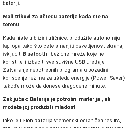
bateriji.
Mali trikovi za uštedu baterije kada ste na
terenu
Kada niste u blizini utičnice, produžite autonomiju
laptopa tako što ćete smanjiti osvetljenost ekrana,
isključiti
Bluetooth
i bežične mreže koje ne
koristite, i izbaciti sve suvišne USB uređaje.
Zatvaranje nepotrebnih programa u pozadini i
korišćenje režima za uštedu energije (Power Saver)
takođe može da donese dragocene minute.
Zaključak: Baterija je potrošni materijal, ali
možete joj produžiti mladost
Iako je
Li-ion baterija
vremenski ograničen resurs,