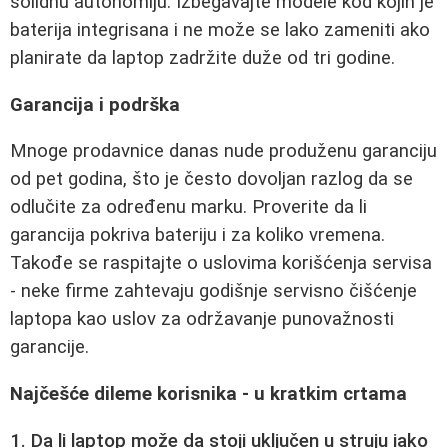
solidnu autonomiju. Izbegavajte modele kod kojih je
baterija integrisana i ne može se lako zameniti ako
planirate da laptop zadržite duže od tri godine.
Garancija i podrška
Mnoge prodavnice danas nude produženu garanciju
od pet godina, što je često dovoljan razlog da se
odlučite za određenu marku. Proverite da li
garancija pokriva bateriju i za koliko vremena.
Takođe se raspitajte o uslovima korišćenja servisa
- neke firme zahtevaju godišnje servisno čišćenje
laptopa kao uslov za održavanje punovažnosti
garancije.
Najčešće dileme korisnika - u kratkim crtama
1. Da li laptop može da stoji uključen u struju iako