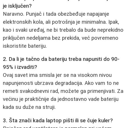
je isključen?
Naravno. Punjač i tada obezbeđuje napajanje
elektronskih kola, ali potrošnja je minimalna. Ipak,
kao i svaki uređaj, ne bi trebalo da bude neprekidno
priključen nedeljama bez prekida, već povremeno
iskoristite bateriju.
2. Da li je tačno da bateriju treba napuniti do 90-
95% i izvaditi?
Ovaj savet ima smisla jer se na visokom nivou
napunjenosti ubrzava degradacija. Ako vam to ne
remeti svakodnevni rad, možete ga primenjivati. Za
većinu je praktičnije da jednostavno vade bateriju
kada su duže na struji.
3. Šta znači kada laptop pišti ili se čuje kuler?