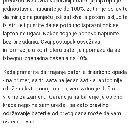
precizno. Redovna
kalibracija baterije laptopa
je
jednostavna: napunite je do 100%, zatim je ostavite
da miruje na punjaču još sat-dva, a potom isključite
iz struje i pustite da se potpuno isprazni dok se
laptop ne ugasi. Nakon toga je ponovo napunite
bez prekidanja. Ovaj postupak osvežava
informacije u kontroleru baterije i pomaže da se
izbegnu iznenadna gašenja na 10%.
Kada primetite da trajanje baterije drastično opada
- na primer, sa tri sata na jedan sat - a laptop nije
izložen ekstremnoj toploti, verovatno je došlo
vreme za zamenu. Garancija na baterije je obično
kraća nego na sam uređaj, pa zato
pravilno
održavanje baterije
od prvog dana može da vam
uštedi novac.