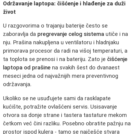
Održavanje laptopa: čišćenje i hlađenje za duži
život
U razgovorima o trajanju baterije često se
zaboravlja da
pregrevanje celog sistema
utiče i na
nju. Prašina nakupljena u ventilatoru i hladnjaku
primorava procesor da radi na višoj temperaturi, a
ta toplota se prenosi i na bateriju. Zato je
čišćenje
laptopa od prašine
na svakih šest do dvanaest
meseci jedna od najvažnijih mera preventivnog
održavanja.
Ukoliko se ne usuđujete sami da rasklapate
kućište, potražite ovlašćeni servis. Usisavanje
otvora sa donje strane i tastera tastature mekom
četkom već čini razliku. Posebno obratite pažnju na
prostor ispod kulera - tamo se najčešće stvara