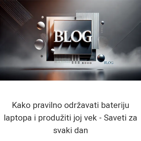
Kako pravilno održavati bateriju
laptopa i produžiti joj vek - Saveti za
svaki dan