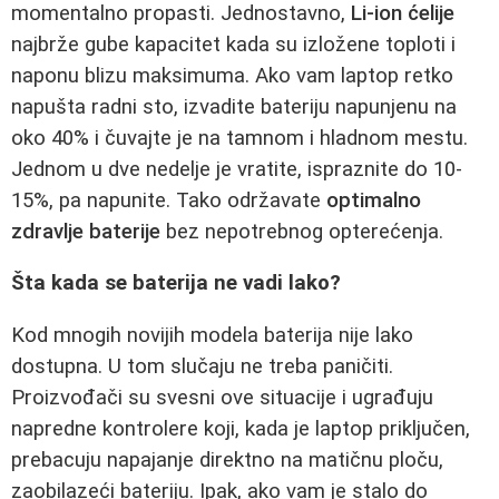
momentalno propasti. Jednostavno,
Li-ion ćelije
najbrže gube kapacitet kada su izložene toploti i
naponu blizu maksimuma. Ako vam laptop retko
napušta radni sto, izvadite bateriju napunjenu na
oko 40% i čuvajte je na tamnom i hladnom mestu.
Jednom u dve nedelje je vratite, ispraznite do 10-
15%, pa napunite. Tako održavate
optimalno
zdravlje baterije
bez nepotrebnog opterećenja.
Šta kada se baterija ne vadi lako?
Kod mnogih novijih modela baterija nije lako
dostupna. U tom slučaju ne treba paničiti.
Proizvođači su svesni ove situacije i ugrađuju
napredne kontrolere koji, kada je laptop priključen,
prebacuju napajanje direktno na matičnu ploču,
zaobilazeći bateriju. Ipak, ako vam je stalo do