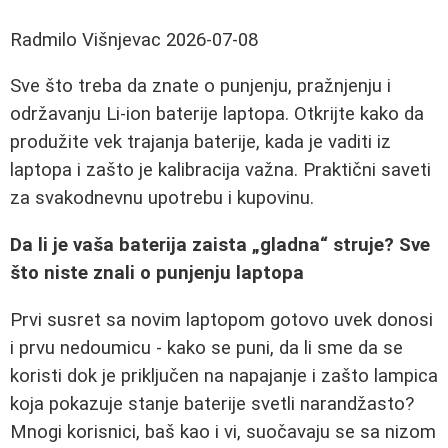
Radmilo Višnjevac
2026-07-08
Sve što treba da znate o punjenju, pražnjenju i
održavanju Li-ion baterije laptopa. Otkrijte kako da
produžite vek trajanja baterije, kada je vaditi iz
laptopa i zašto je kalibracija važna. Praktični saveti
za svakodnevnu upotrebu i kupovinu.
Da li je vaša baterija zaista „gladna“ struje? Sve
što niste znali o punjenju laptopa
Prvi susret sa novim laptopom gotovo uvek donosi
i prvu nedoumicu - kako se puni, da li sme da se
koristi dok je priključen na napajanje i zašto lampica
koja pokazuje stanje baterije svetli narandžasto?
Mnogi korisnici, baš kao i vi, suočavaju se sa nizom