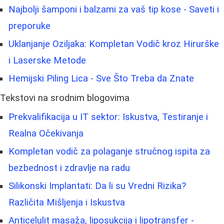
Najbolji šamponi i balzami za vaš tip kose - Saveti i
preporuke
Uklanjanje Oziljaka: Kompletan Vodič kroz Hirurške
i Laserske Metode
Hemijski Piling Lica - Sve Što Treba da Znate
Tekstovi na srodnim blogovima
Prekvalifikacija u IT sektor: Iskustva, Testiranje i
Realna Očekivanja
Kompletan vodič za polaganje stručnog ispita za
bezbednost i zdravlje na radu
Silikonski Implantati: Da li su Vredni Rizika?
Različita Mišljenja i Iskustva
Anticelulit masaža, liposukcija i lipotransfer -