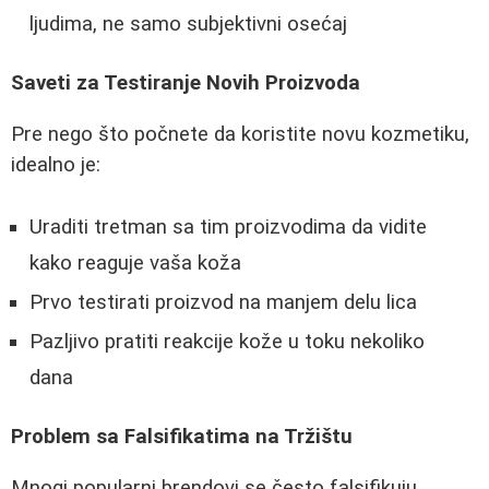
ljudima, ne samo subjektivni osećaj
Saveti za Testiranje Novih Proizvoda
Pre nego što počnete da koristite novu kozmetiku,
idealno je:
Uraditi tretman sa tim proizvodima da vidite
kako reaguje vaša koža
Prvo testirati proizvod na manjem delu lica
Pazljivo pratiti reakcije kože u toku nekoliko
dana
Problem sa Falsifikatima na Tržištu
Mnogi popularni brendovi se često falsifikuju,