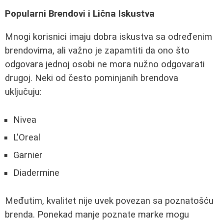
Popularni Brendovi i Lična Iskustva
Mnogi korisnici imaju dobra iskustva sa određenim
brendovima, ali važno je zapamtiti da ono što
odgovara jednoj osobi ne mora nužno odgovarati
drugoj. Neki od često pominjanih brendova
uključuju:
Nivea
L'Oreal
Garnier
Diadermine
Međutim, kvalitet nije uvek povezan sa poznatošću
brenda. Ponekad manje poznate marke mogu