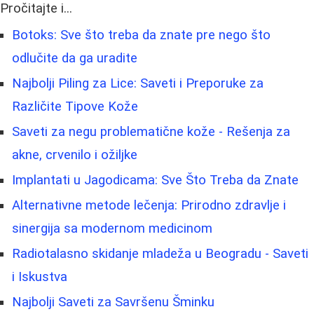
Pročitajte i...
Botoks: Sve što treba da znate pre nego što
odlučite da ga uradite
Najbolji Piling za Lice: Saveti i Preporuke za
Različite Tipove Kože
Saveti za negu problematične kože - Rešenja za
akne, crvenilo i ožiljke
Implantati u Jagodicama: Sve Što Treba da Znate
Alternativne metode lečenja: Prirodno zdravlje i
sinergija sa modernom medicinom
Radiotalasno skidanje mladeža u Beogradu - Saveti
i Iskustva
Najbolji Saveti za Savršenu Šminku