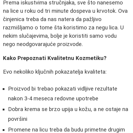
Prema iskustvima stručnjaka, sve što nanesemo
na lice u roku od tri minute dospeva u krvotok. Ova
činjenica treba da nas natera da pažljivo
razmišljamo o tome šta koristimo za negu lica. U
nekim slučajevima, bolje je koristiti samo vodu
nego neodgovarajuće proizvode.
Kako Prepoznati Kvalitetnu Kozmetiku?
Evo nekoliko ključnih pokazatelja kvaliteta:
Proizvod bi trebao pokazati vidljive rezultate
nakon 3-4 meseca redovne upotrebe
Dobra krema se brzo upija u kožu, a ne ostaje na
površini
Promene na licu treba da budu primetne drugim