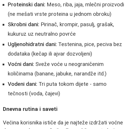
Proteinski dani:
Meso, riba, jaja, mlečni proizvodi
(ne mešati vrste proteina u jednom obroku)
Skrobni dani:
Pirinač, krompir, pasulj, grašak,
kukuruz uz neutralno povrće
Ugljenohidratni dani:
Testenina, pice, peciva bez
dodataka (kečap ili ajvar dozvoljeni)
Voćni dani:
Sveže voće u neograničenim
količinama (banane, jabuke, narandže itd.)
Vodeni dani:
Tri puta tokom dijete - samo
tečnosti (voda, čajevi)
Dnevna rutina i saveti
Većina korisnika ističe da je najteže izdržati voćne