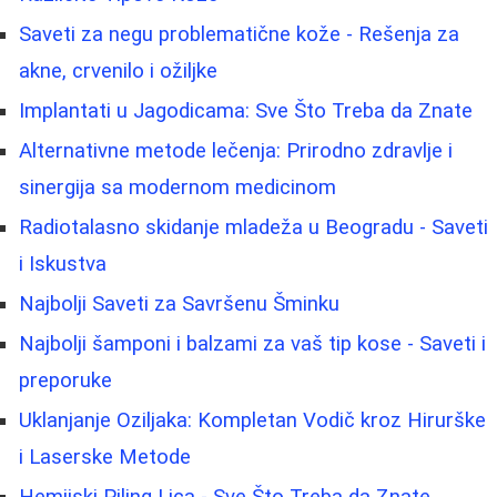
Saveti za negu problematične kože - Rešenja za
akne, crvenilo i ožiljke
Implantati u Jagodicama: Sve Što Treba da Znate
Alternativne metode lečenja: Prirodno zdravlje i
sinergija sa modernom medicinom
Radiotalasno skidanje mladeža u Beogradu - Saveti
i Iskustva
Najbolji Saveti za Savršenu Šminku
Najbolji šamponi i balzami za vaš tip kose - Saveti i
preporuke
Uklanjanje Oziljaka: Kompletan Vodič kroz Hirurške
i Laserske Metode