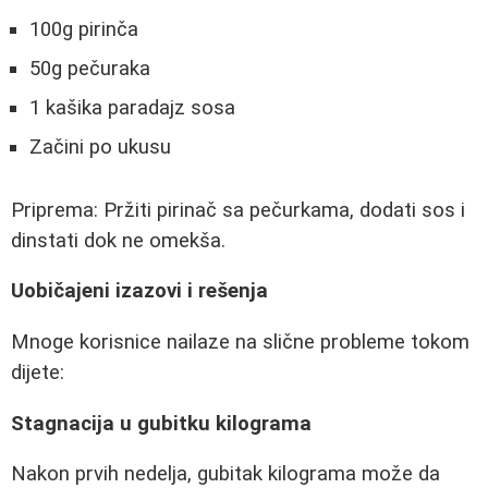
100g pirinča
50g pečuraka
1 kašika paradajz sosa
Začini po ukusu
Priprema: Pržiti pirinač sa pečurkama, dodati sos i
dinstati dok ne omekša.
Uobičajeni izazovi i rešenja
Mnoge korisnice nailaze na slične probleme tokom
dijete:
Stagnacija u gubitku kilograma
Nakon prvih nedelja, gubitak kilograma može da