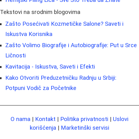
Hemijski Piling Lica - Sve Što Treba da Znate
Tekstovi na srodnim blogovima
Zašto Posećivati Kozmetičke Salone? Saveti i
Iskustva Korisnika
Zašto Volimo Biografije i Autobiografije: Put u Srce
Ličnosti
Kavitacija - Iskustva, Saveti i Efekti
Kako Otvoriti Preduzetničku Radnju u Srbiji:
Potpuni Vodič za Početnike
O nama
|
Kontakt
|
Politika privatnosti
|
Uslovi
korišćenja
|
Marketinški servisi