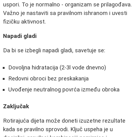
uspori. To je normalno - organizam se prilagođava.
Važno je nastaviti sa pravilnom ishranom i uvesti
fizičku aktivnost.
Napadi gladi
Da bi se izbegli napadi gladi, savetuje se:
Dovoljna hidratacija (2-3l vode dnevno)
Redovni obroci bez preskakanja
Uvođenje neutralnog povrća između obroka
Zaključak
Rotirajuća dijeta može doneti izuzetne rezultate
kada se pravilno sprovodi. Ključ uspeha je u