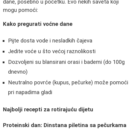
dane, posebno u početku. Evo nekih saveta koji
mogu pomoći:
Kako pregurati voćne dane
Pijte dosta vode i nesladkih čajeva
Jedite voće u što većoj raznolikosti
Dozvoljeni su blansirani orasi i bademi (do 100g
dnevno)
Neutralno povrće (kupus, pečurke) može pomoći
pri napadima gladi
Najbolji recepti za rotirajuću dijetu
Proteinski dan: Dinstana piletina sa pečurkama