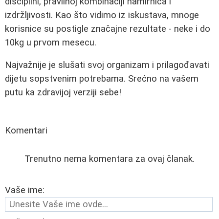
disciplini, pravilnoj kombinaciji namirnica i
izdržljivosti. Kao što vidimo iz iskustava, mnoge
korisnice su postigle značajne rezultate - neke i do
10kg u prvom mesecu.
Najvažnije je slušati svoj organizam i prilagođavati
dijetu sopstvenim potrebama. Srećno na vašem
putu ka zdravijoj verziji sebe!
Komentari
Trenutno nema komentara za ovaj članak.
Vaše ime: