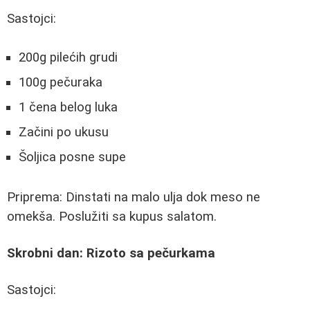
Sastojci:
200g pilećih grudi
100g pečuraka
1 čena belog luka
Začini po ukusu
Šoljica posne supe
Priprema: Dinstati na malo ulja dok meso ne
omekša. Poslužiti sa kupus salatom.
Skrobni dan: Rizoto sa pečurkama
Sastojci: