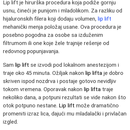
Lip lift je hirurška procedura koja podiže gornju
usnu, čineći je punijom i mladolikom. Za razliku od
hijaluronskih filera koji dodaju volumen,
lip lift
mehanički menja položaj usane. Ova procedura je
posebno pogodna za osobe sa izduženim
filtrumom ili one koje žele trajnije rešenje od
redovnog popunjavanja.
Sam
lip lift
se izvodi pod lokalnom anestezijom i
traje oko 45 minuta. Ožiljak nakon
lip lifta
je dobro
skriven ispod nozdrva i postaje gotovo nevidljiv
tokom vremena. Oporavak nakon
lip lifta
traje
nekoliko dana, a potpuni rezultati se vide nakon što
otok potpuno nestane.
Lip lift
može dramatično
promeniti izraz lica, dajući mu mladalački i privlačan
izgled.