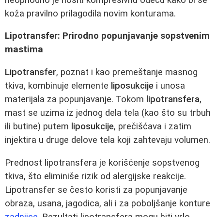
koža pravilno prilagodila novim konturama.
Lipotransfer: Prirodno popunjavanje sopstvenim
mastima
Lipotransfer
, poznat i kao premeštanje masnog
tkiva, kombinuje elemente
liposukcije
i unosa
materijala za popunjavanje. Tokom
lipotransfera
,
mast se uzima iz jednog dela tela (kao što su trbuh
ili butine) putem
liposukcije
, prečišćava i zatim
injektira u druge delove tela koji zahtevaju volumen.
Prednost lipotransfera je korišćenje sopstvenog
tkiva, što eliminiše rizik od alergijske reakcije.
Lipotransfer se često koristi za popunjavanje
obraza, usana, jagodica, ali i za poboljšanje konture
zadnjice
. Rezultati lipotransfera mogu biti vrlo