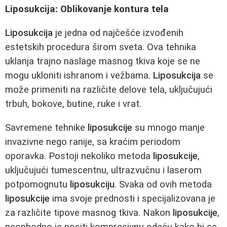
Liposukcija: Oblikovanje kontura tela
Liposukcija
je jedna od najčešće izvođenih
estetskih procedura širom sveta. Ova tehnika
uklanja trajno naslage masnog tkiva koje se ne
mogu ukloniti ishranom i vežbama.
Liposukcija
se
može primeniti na različite delove tela, uključujući
trbuh, bokove, butine, ruke i vrat.
Savremene tehnike
liposukcije
su mnogo manje
invazivne nego ranije, sa kraćim periodom
oporavka. Postoji nekoliko metoda
liposukcije
,
uključujući tumescentnu, ultrazvučnu i laserom
potpomognutu
liposukciju
. Svaka od ovih metoda
liposukcije
ima svoje prednosti i specijalizovana je
za različite tipove masnog tkiva. Nakon
liposukcije
,
neophodno je nositi kompresivnu odeću kako bi se