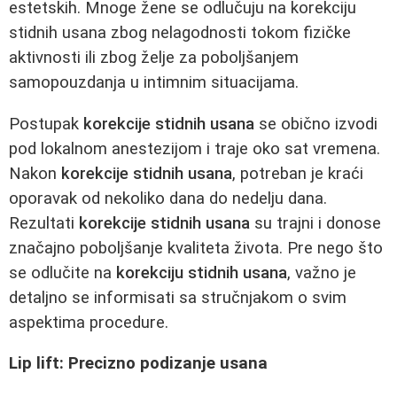
estetskih. Mnoge žene se odlučuju na korekciju
stidnih usana zbog nelagodnosti tokom fizičke
aktivnosti ili zbog želje za poboljšanjem
samopouzdanja u intimnim situacijama.
Postupak
korekcije stidnih usana
se obično izvodi
pod lokalnom anestezijom i traje oko sat vremena.
Nakon
korekcije stidnih usana
, potreban je kraći
oporavak od nekoliko dana do nedelju dana.
Rezultati
korekcije stidnih usana
su trajni i donose
značajno poboljšanje kvaliteta života. Pre nego što
se odlučite na
korekciju stidnih usana
, važno je
detaljno se informisati sa stručnjakom o svim
aspektima procedure.
Lip lift: Precizno podizanje usana