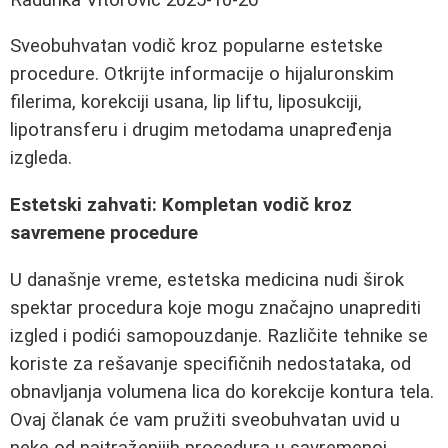
Sveobuhvatan vodič kroz popularne estetske
procedure. Otkrijte informacije o hijaluronskim
filerima, korekciji usana, lip liftu, liposukciji,
lipotransferu i drugim metodama unapređenja
izgleda.
Estetski zahvati: Kompletan vodič kroz
savremene procedure
U današnje vreme, estetska medicina nudi širok
spektar procedura koje mogu značajno unaprediti
izgled i podići samopouzdanje. Različite tehnike se
koriste za rešavanje specifičnih nedostataka, od
obnavljanja volumena lica do korekcije kontura tela.
Ovaj članak će vam pružiti sveobuhvatan uvid u
neke od najtraženijih procedura u savremenoj