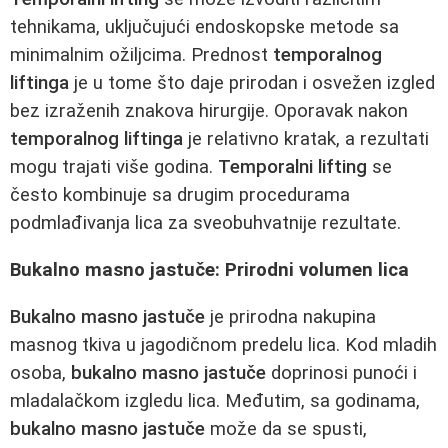
tehnikama, uključujući endoskopske metode sa
minimalnim ožiljcima. Prednost
temporalnog
liftinga
je u tome što daje prirodan i osvežen izgled
bez izraženih znakova hirurgije. Oporavak nakon
temporalnog liftinga
je relativno kratak, a rezultati
mogu trajati više godina.
Temporalni lifting
se
često kombinuje sa drugim procedurama
podmlađivanja lica za sveobuhvatnije rezultate.
Bukalno masno jastuče: Prirodni volumen lica
Bukalno masno jastuče
je prirodna nakupina
masnog tkiva u jagodičnom predelu lica. Kod mladih
osoba,
bukalno masno jastuče
doprinosi punoći i
mladalačkom izgledu lica. Međutim, sa godinama,
bukalno masno jastuče
može da se spusti,