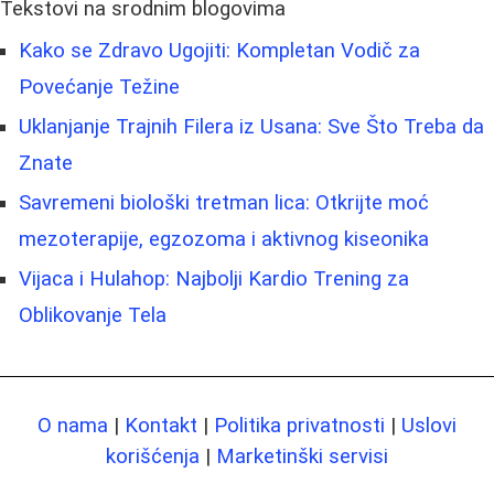
Tekstovi na srodnim blogovima
Kako se Zdravo Ugojiti: Kompletan Vodič za
Povećanje Težine
Uklanjanje Trajnih Filerа iz Usana: Sve Što Treba da
Znate
Savremeni biološki tretman lica: Otkrijte moć
mezoterapije, egzozoma i aktivnog kiseonika
Vijaca i Hulahop: Najbolji Kardio Trening za
Oblikovanje Tela
O nama
|
Kontakt
|
Politika privatnosti
|
Uslovi
korišćenja
|
Marketinški servisi