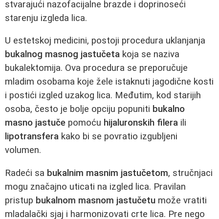
stvarajući nazofacijalne brazde i doprinoseći
starenju izgleda lica.
U estetskoj medicini, postoji procedura uklanjanja
bukalnog masnog jastučeta
koja se naziva
bukalektomija. Ova procedura se preporučuje
mladim osobama koje žele istaknuti jagodične kosti
i postići izgled uzakog lica. Međutim, kod starijih
osoba, često je bolje opciju popuniti
bukalno
masno jastuče
pomoću
hijaluronskih filera
ili
lipotransfera
kako bi se povratio izgubljeni
volumen.
Radeći sa
bukalnim masnim jastučetom
, stručnjaci
mogu značajno uticati na izgled lica. Pravilan
pristup
bukalnom masnom jastučetu
može vratiti
mladalački sjaj i harmonizovati crte lica. Pre nego