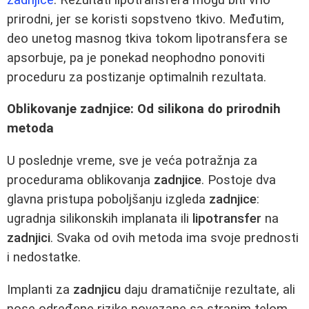
prirodni, jer se koristi sopstveno tkivo. Međutim,
deo unetog masnog tkiva tokom lipotransfera se
apsorbuje, pa je ponekad neophodno ponoviti
proceduru za postizanje optimalnih rezultata.
Oblikovanje zadnjice: Od silikona do prirodnih
metoda
U poslednje vreme, sve je veća potražnja za
procedurama oblikovanja
zadnjice
. Postoje dva
glavna pristupa poboljšanju izgleda
zadnjice
:
ugradnja silikonskih implanata ili
lipotransfer
na
zadnjici
. Svaka od ovih metoda ima svoje prednosti
i nedostatke.
Implanti za
zadnjicu
daju dramatičnije rezultate, ali
nose određene rizike povezane sa stranim telom.