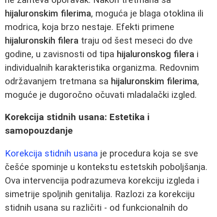
hijaluronskim filerima
, moguća je blaga otoklina ili
modrica, koja brzo nestaje. Efekti primene
hijaluronskih filera
traju od šest meseci do dve
godine, u zavisnosti od tipa
hijaluronskog filera
i
individualnih karakteristika organizma. Redovnim
održavanjem tretmana sa
hijaluronskim filerima
,
moguće je dugoročno očuvati mladalački izgled.
Korekcija stidnih usana: Estetika i
samopouzdanje
Korekcija stidnih usana
je procedura koja se sve
češće spominje u kontekstu estetskih poboljšanja.
Ova intervencija podrazumeva korekciju izgleda i
simetrije spoljnih genitalija. Razlozi za korekciju
stidnih usana su različiti - od funkcionalnih do