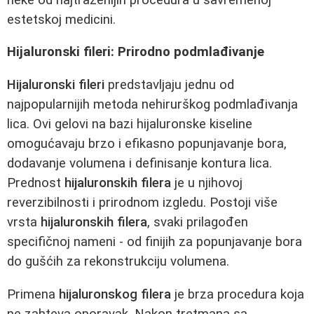
estetskoj medicini.
Hijaluronski fileri: Prirodno podmlađivanje
Hijaluronski fileri
predstavljaju jednu od
najpopularnijih metoda nehirurškog podmlađivanja
lica. Ovi gelovi na bazi hijaluronske kiseline
omogućavaju brzo i efikasno popunjavanje bora,
dodavanje volumena i definisanje kontura lica.
Prednost
hijaluronskih filera
je u njihovoj
reverzibilnosti i prirodnom izgledu. Postoji više
vrsta
hijaluronskih filera
, svaki prilagođen
specifičnoj nameni - od finijih za popunjavanje bora
do gušćih za rekonstrukciju volumena.
Primena
hijaluronskog filera
je brza procedura koja
ne zahteva oporavak. Nakon tretmana sa