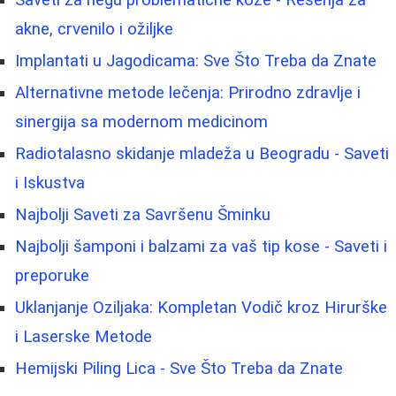
Saveti za negu problematične kože - Rešenja za
akne, crvenilo i ožiljke
Implantati u Jagodicama: Sve Što Treba da Znate
Alternativne metode lečenja: Prirodno zdravlje i
sinergija sa modernom medicinom
Radiotalasno skidanje mladeža u Beogradu - Saveti
i Iskustva
Najbolji Saveti za Savršenu Šminku
Najbolji šamponi i balzami za vaš tip kose - Saveti i
preporuke
Uklanjanje Oziljaka: Kompletan Vodič kroz Hirurške
i Laserske Metode
Hemijski Piling Lica - Sve Što Treba da Znate