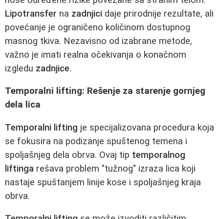
Lipotransfer
na
zadnjici
daje prirodnije rezultate, ali
povećanje je ograničeno količinom dostupnog
masnog tkiva. Nezavisno od izabrane metode,
važno je imati realna očekivanja o konačnom
izgledu
zadnjice
.
Temporalni lifting: Rešenje za starenje gornjeg
dela lica
Temporalni lifting
je specijalizovana procedura koja
se fokusira na podizanje spuštenog temena i
spoljašnjeg dela obrva. Ovaj tip
temporalnog
liftinga
rešava problem "tužnog" izraza lica koji
nastaje spuštanjem linije kose i spoljašnjeg kraja
obrva.
Temporalni lifting
se može izvoditi različitim