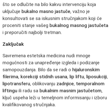
što se odlučite na bilo kakvu intervenciju koja
uključuje
bukalno masno jastuče
, važno je
konsultovati se sa iskusnim stručnjakom koji će
proceniti stanje vašeg
bukalnog masnog jastučeta
i preporučiti najbolji tretman.
Zaključak
Savremena estetska medicina nudi mnoge
mogućnosti za unapređenje izgleda i podizanje
samopouzdanja. Bilo da se radi o
hijaluronskim
filerima
,
korekciji stidnih usana
,
lip liftu
,
liposukciji
,
lipotransferu
, oblikovanju
zadnjice
,
temporalnom
liftingu
ili radu sa
bukalnim masnim jastučetom
,
ključ uspeha leži u temeljnom informisanju i izboru
kvalifikovanog stručnjaka.