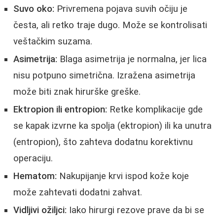
Suvo oko:
Privremena pojava suvih očiju je
česta, ali retko traje dugo. Može se kontrolisati
veštačkim suzama.
Asimetrija:
Blaga asimetrija je normalna, jer lica
nisu potpuno simetrična. Izražena asimetrija
može biti znak hirurške greške.
Ektropion ili entropion:
Retke komplikacije gde
se kapak izvrne ka spolja (ektropion) ili ka unutra
(entropion), što zahteva dodatnu korektivnu
operaciju.
Hematom:
Nakupijanje krvi ispod kože koje
može zahtevati dodatni zahvat.
Vidljivi ožiljci:
Iako hirurgi rezove prave da bi se