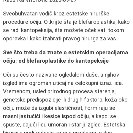
Sveobuhvatan vodič kroz estetske hirurške
procedure očiju. Otkrijte šta je blefaroplastika, kako
se radi kantopeksija, šta možete očekivati tokom
oporavka i kako izabrati pravog hirurga za vas.
Sve što treba da znate o estetskim operacijama
očiju: od blefaroplastike do kantopeksije
Oči su često nazivane ogledalom duše, a njihov
izgled ima ogroman uticaj na celokupni izraz lica.
Vremenom, usled prirodnog procesa starenja,
genetske predispozicije ili drugih faktora, koža oko
očiju može da izgubi elastičnost, formiraju se
masni jastučići
i
kesice ispod očiju
, a kapci se
spuste, dajući licu umoran i stariji izgled. Estetska
hirurgija nudi rešenja za ove probleme, a dve