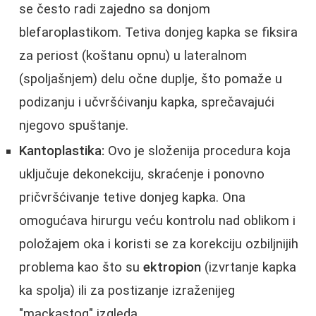
se često radi zajedno sa donjom
blefaroplastikom. Tetiva donjeg kapka se fiksira
za periost (koštanu opnu) u lateralnom
(spoljašnjem) delu očne duplje, što pomaže u
podizanju i učvršćivanju kapka, sprečavajući
njegovo spuštanje.
Kantoplastika:
Ovo je složenija procedura koja
uključuje dekonekciju, skraćenje i ponovno
pričvršćivanje tetive donjeg kapka. Ona
omogućava hirurgu veću kontrolu nad oblikom i
položajem oka i koristi se za korekciju ozbiljnijih
problema kao što su
ektropion
(izvrtanje kapka
ka spolja) ili za postizanje izraženijeg
"mackastog" izgleda.