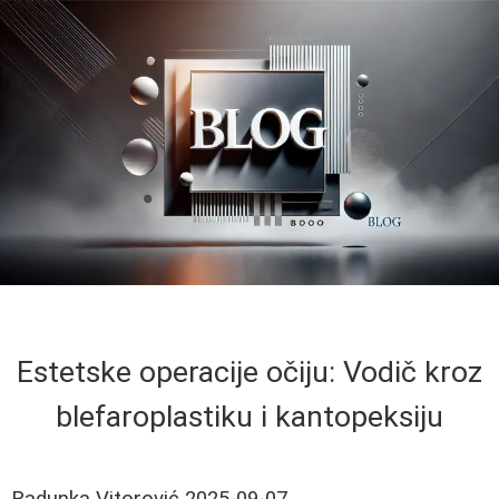
Estetske operacije očiju: Vodič kroz
blefaroplastiku i kantopeksiju
Radunka Vitorović
2025-09-07