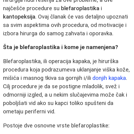
najčešće procedure su
blefaroplastika
i
kantopeksija
. Ovaj članak će vas detaljno upoznati
sa svim aspektima ovih procedura, od motivacije i
izbora hirurga do samog zahvata i oporavka.
Šta je blefaroplastika i kome je namenjena?
Blefaroplastika, ili operacija kapaka, je hirurška
procedura koja podrazumeva uklanjanje viška kože,
mišića i masnog tkiva sa gornjih i/ili
donjih kapaka
.
Cilj procedure je da se postigne mladolik, svež i
odmorniji izgled, a u nekim slučajevima može čak i
poboljšati vid ako su kapci toliko spušteni da
ometaju periferni vid.
Postoje dve osnovne vrste blefaroplastike: