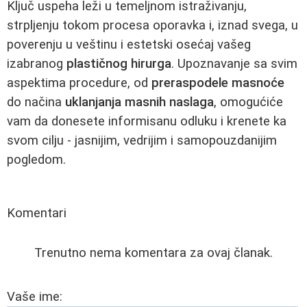
Ključ uspeha leži u temeljnom istraživanju,
strpljenju tokom procesa oporavka i, iznad svega, u
poverenju u veštinu i estetski osećaj vašeg
izabranog
plastičnog hirurga
. Upoznavanje sa svim
aspektima procedure, od
preraspodele masnoće
do načina
uklanjanja masnih naslaga
, omogućiće
vam da donesete informisanu odluku i krenete ka
svom cilju - jasnijim, vedrijim i samopouzdanijim
pogledom.
Komentari
Trenutno nema komentara za ovaj članak.
Vaše ime: