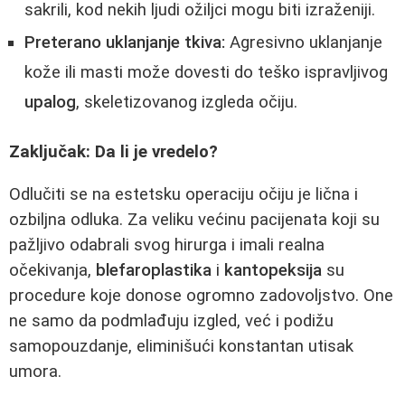
sakrili, kod nekih ljudi ožiljci mogu biti izraženiji.
Preterano uklanjanje tkiva:
Agresivno uklanjanje
kože ili masti može dovesti do teško ispravljivog
upalog
, skeletizovanog izgleda očiju.
Zaključak: Da li je vredelo?
Odlučiti se na estetsku operaciju očiju je lična i
ozbiljna odluka. Za veliku većinu pacijenata koji su
pažljivo odabrali svog hirurga i imali realna
očekivanja,
blefaroplastika
i
kantopeksija
su
procedure koje donose ogromno zadovoljstvo. One
ne samo da podmlađuju izgled, već i podižu
samopouzdanje, eliminišući konstantan utisak
umora.