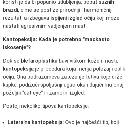
koristi je da bi popunio udubljenja, poput
suznih
brazdi
, čime se postiže prirodniji i harmoničniji
rezultat, a izbegava
ispijeni izgled
očiju koji može
nastati agresivnim vadjenjem masti.
Kantopeksija: Kada je potrebno "mackasto
iskosenje"?
Dok se
blefaroplastika
bavi viškom kože i masti,
kantopeksija
je procedura koja menja položaj i oblik
očiju. Ona podrazumeva zatezanje tetiva koje drže
kapke, podižući spoljašnji ugao oka i dajući mu onaj
poželjni "cat eye" ili zamorni izgled.
Postoji nekoliko tipova kantopeksije:
Lateralna kantopeksija:
Ovo je najčešći tip, koji