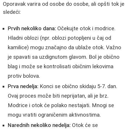
Oporavak varira od osobe do osobe, ali opšti tok je
sledeći:
Prvih nekoliko dana:
Očekujte otok i modrice.
Hladni oblozi (npr. oblozi potopljeni u čaj od
kamilice) mogu značajno da ublaže otok. Važno
je spavati sa uzdignutom glavom. Bol je obično
blag i može se kontrolisati običnim lekovima
protiv bolova.
Prva nedelja:
Konci se obično skidaju 5-7. dan.
Ovaj proces može biti neprijatan, ali je brz.
Modrice i otok će polako nestajati. Mnogi se
mogu vratiti ograničenim aktivnostima.
Narednih nekoliko nedelja:
Otok će se