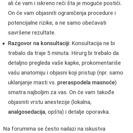
ali će vam i iskreno reći šta je moguće postići.
On će vam objasniti ograničenja procedure i
potencijalne rizike, a ne samo obećavati
savršene rezultate.
Razgovor na konsultaciji:
Konsultacija ne bi
trebalo da traje 5 minuta. Hirurg bi trebalo da
detaljno pregleda vaše kapke, prokomentariše
vašu anatomiju i objasni koji pristup (npr. samo
uklanjanje masti vs.
preraspodela masnoće
)
smatra najboljim za vas. On će vam takođe
objasniti vrstu anestezije (lokalna,
analgosedacija
, opšta) i detalje oporavka.
Na forumima se često nailazi na iskustva