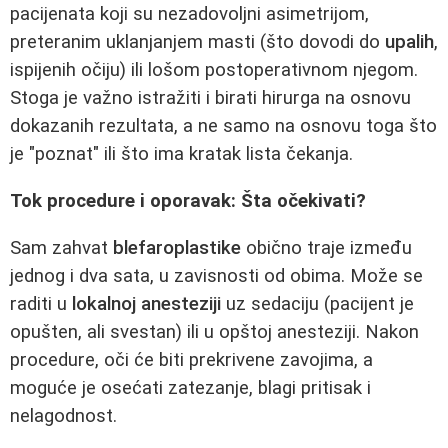
pacijenata koji su nezadovoljni asimetrijom,
preteranim uklanjanjem masti (što dovodi do
upalih
,
ispijenih očiju) ili lošom postoperativnom njegom.
Stoga je važno istražiti i birati hirurga na osnovu
dokazanih rezultata, a ne samo na osnovu toga što
je "poznat" ili što ima kratak lista čekanja.
Tok procedure i oporavak: Šta očekivati?
Sam zahvat
blefaroplastike
obično traje između
jednog i dva sata, u zavisnosti od obima. Može se
raditi u
lokalnoj anesteziji
uz sedaciju (pacijent je
opušten, ali svestan) ili u opštoj anesteziji. Nakon
procedure, oči će biti prekrivene zavojima, a
moguće je osećati zatezanje, blagi pritisak i
nelagodnost.