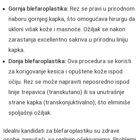
Gornja blefaroplastika:
Rez se pravi u prirodnom
naboru gornjeg kapka, što omogućava hirurgu da
ukloni višak kože i masnoće. Ožiljak se nakon
zarastanja excellentno sakriva u prirodnu liniju
kapka.
Donja blefaroplastika:
Ova procedura se koristi
za korigovanje kesica i opuštene kože ispod
očiju. Rez se može napraviti neposredno ispod
linije trepavica (transkutano) ili sa unutrašnje
strane kapka (transkonjuktivalno), što eliminiše
spoljašnji ožiljak.
Idealni kandidati za blefaroplastiku su zdrave
osobe, nepušači, sa realnim očekivanjima. Problemi