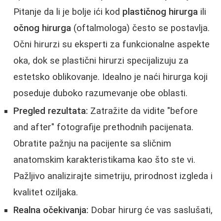
Pitanje da li je bolje ići kod
plastičnog hirurga
ili
očnog hirurga
(oftalmologa) često se postavlja.
Očni hirurzi su eksperti za funkcionalne aspekte
oka, dok se plastični hirurzi specijalizuju za
estetsko oblikovanje. Idealno je naći hirurga koji
poseduje duboko razumevanje obe oblasti.
Pregled rezultata:
Zatražite da vidite "before
and after" fotografije prethodnih pacijenata.
Obratite pažnju na pacijente sa sličnim
anatomskim karakteristikama kao što ste vi.
Pažljivo analizirajte simetriju, prirodnost izgleda i
kvalitet oziljaka.
Realna očekivanja:
Dobar hirurg će vas saslušati,