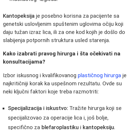
Kantopeksija
je posebno korisna za pacijente sa
genetski uslovljenim spuštenim uglovima očiju koji
daju tužan izraz lica, ili za one kod kojih je došlo do
slabijenja potpornih struktura usled starenja.
Kako izabrati pravog hirurga i šta očekivati na
konsultacijama?
Izbor iskusnog i kvalifikovanog
plastičnog hirurga
je
najkritičniji korak ka uspešnom rezultatu. Ovde su
neki ključni faktori koje treba razmotriti:
Specijalizacija i iskustvo:
Tražite hirurga koji se
specijalizovao za operacije lica i, još bolje,
specifično za
blefaroplastiku
i
kantopeksiju
.