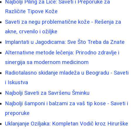
Najbolji Piling za Lice: Saveti i Preporuke za
Različite Tipove Kože
Saveti za negu problematične kože - Rešenja za
akne, crvenilo i ožiljke
Implantati u Jagodicama: Sve Što Treba da Znate
Alternativne metode lečenja: Prirodno zdravlje i
sinergija sa modernom medicinom
Radiotalasno skidanje mladeža u Beogradu - Saveti
i Iskustva
Najbolji Saveti za Savršenu Šminku
Najbolji šamponi i balzami za vaš tip kose - Saveti i
preporuke
Uklanjanje Oziljaka: Kompletan Vodič kroz Hirurške